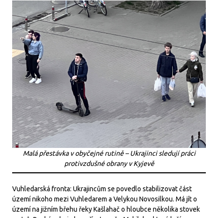
Malá přestávka v obyčejné rutině – Ukrajinci sledují práci
protivzdušné obrany v Kyjevě
Vuhledarská fronta: Ukrajincům se povedlo stabilizovat část
území nikoho mezi Vuhledarem a Velykou Novosilkou. Má jít o
území na jižním břehu řeky Kašlahač o hloubce několika stovek