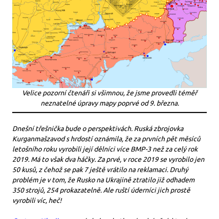
Velice pozorní čtenáři si všimnou, že jsme provedli téměř
neznatelné úpravy mapy poprvé od 9. března.
Dnešní třešnička bude o perspektivách. Ruská zbrojovka
Kurganmašzavod s hrdostí oznámila, že za prvních pět měsíců
letošního roku vyrobili její dělníci více BMP-3 než za celý rok
2019. Má to však dva háčky. Za prvé, v roce 2019 se vyrobilo jen
50 kusů, z čehož se pak 7 ještě vrátilo na reklamaci. Druhý
problém je v tom, že Rusko na Ukrajině ztratilo již odhadem
350 strojů, 254 prokazatelně. Ale ruští úderníci jich prostě
vyrobili víc, heč!