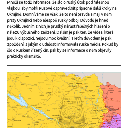
Množí se totiž informace, že šlo o ruský útok pod falešnou
vlajkou, aby mohli Rusové ospravedlnit případné další kroky na
Ukrajině. Domníváme se však, že to není pravda a mají v něm
prsty Ukrajinci nebo alespoň ruský odboj. Důvodů je hned
několik. Jedním z nich je prudký nárůst falešných hlášení o
nálezu výbušného zařízení. Dalším je pak ten, že videa, která
jsou k dispozici, nejsou moc kvalitní. Třetím důvodem je pak
zpoždění, s jakým o události informovala ruská média. Pokud by
šlo o Ruskem řízený čin, pak by se informace o něm objevily
prakticky okamžitě.