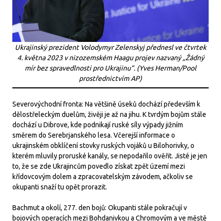
Ukrajinský prezident Volodymyr Zelenskyj přednesl ve čtvrtek
4. května 2023 v nizozemském Haagu projev nazvaný „Žádný
mír bez spravedlnosti pro Ukrajinu“. (Yves Herman/Pool
prostřednictvím AP)
Severovýchodní fronta: Na většině úseků dochází především k
dělostřeleckým duelům, živěji je až na jihu. K tvrdým bojům stále
dochází u Dibrove, kde podnikají ruské síly výpady jižním
směrem do Serebrjanského lesa. Včerejší informace o
ukrajinském obklíčení stovky ruských vojáků u Bilohorivky, o
kterém mluvily proruské kanály, se nepodařilo ověřit. Jisté je jen
to, že se zde Ukrajincům povedlo získat zpět území mezi
křídovcovým dolem a zpracovatelským závodem, ačkoliv se
okupanti snaží tu opět prorazit.
Bachmut a okolí, 277. den bojů: Okupanti stále pokračují v
bojových operacích mezi Bohdanivkou a Chromovým a ve městě