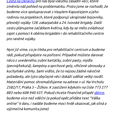
Cesta na Ukrajinu
pro nás byla vskutku zásadní věcí, které
změnila náš pohled na problematiku. Proto jsme se rozhodli, že
budeme více spolupracovat s Vasylem Kapustejem a jeho
rodinou na projektech, které podporují ukrajinské bojovníky,
přesněji vojáky 128. zakarpatské a 24. lvovské brigády. Další
cestu plánujeme začátkem května, kdy by se mělo zvládnout
zajet s pomocí k oběma brigádám i do rehabilitačního centra
pro raněné vojáky.
Nyní již víme, co je třeba pro rehabilitační centrum a budeme
rádi, pokud přispějete na pořízení. Případně můžete darovat
něco z uvedeného; zubní kartáčky, zubní pasty, mýdla
(pevná/tekutá), šampóny a sprchové gely, vlhčené ubrousky a
kuchyňské utěrky. Sami vidíte, že to nejsou žádné náročné
požadavky, ale tyto obyčejné věci dokáží udělat velký rozdíl.
Materiální pomoc shromažďujeme na adrese v ul. Na Vrcholu
2582/17, Praha 3 – Žižkov. K zastižení kdykoliv na čísle 773 277
883 nebo 608 940 437. Pokud chcete finančně přispět
sbírce
,
budeme více než vděčni (a pokud opět přidáte text “Válka
online” k daru, i nadále budeme moci hrdě ukazovat, jak silná a
výjimečná komunita jsme)