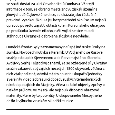
se snaží dostat za ulici Osvoboditelů Donbasu. Včerejší
informace o tom, že obránci města znovu získali území na
jihovýchodě Čajkovského ulice, se ukázalo jako částečně
pravdivé. Vysokou školu a její bezprostřední okolí se jim nejspíš
opravdu povedlo zajistit, oblasti kolem Korsunského ulice jsou
po protiútoku územím nikoho, ruští vojáci se sice museli
stáhnout a Ukrajinské ozbrojené složky je neovládají.
Doněcká fronta: Byly zaznamenány neúspěšné ruské útoky na
Jurivku, Novobachmutivku a Keramik. U Vodjaneho se Rusové
snaží postoupit k Sjevernemu a do Pervomajského. Starosta
Avdijivky Serhij Teljatickyj oznámil, že se ozbrojené síly Ukrajiny
snaží evakuovat zbývajících necelých 1800 obyvatel, většina z
nich však podle něj odmítá město opustit. Okupační jednotky
zveřejnily video zobrazující dopady ruských termobarických
raket dopadajících do Marjinky. Včera se také objevily zprávy o
ruském průlomu ve městě, ale nejsou k dispozici obrazové
materiály, které by to potvrdily. U okupovaného Mospylneho
došlo k výbuchu v ruském skladišti munice.