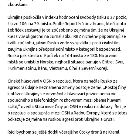
zkouškami.
Ukrajina poskočila v indexu hodnocení svobody tisku o 27 pozic,
čili ze 106. na 79. místo. Podle Reportérů bez hranic, kteří tento
žebříček sestavují je to způsobeno zejména tím, že na Ukrajině
klesá vliv oligarchů na žurnalistiku. RBZ nicméně připomínají, že
kvůli způsobu, jakým Rusko vede svojí válku i proti civilistům,
zaujímá Ukrajina předposlední místo v kategorii bezpečnosti.
Rusko pak kleslo o 9 příček na 164 místo ze 180. Na prvním
místě se umístilo Norsko, nejhorší situace panuje v Eritrei, Sýrii,
Turkmenistánu, Íránu, Vietnamu, Číně a Severní Koreji.
Čínské hlasování v OSN o rezoluci, která označila Rusko za
agresora údajně neznamená změny postoje země. „Postoj Číny
k otázce Ukrajiny se nezměnil a hlasovací pozice nemá nic
společného s telefonickým rozhovorem mezi oběma hlavami
států,“ uvedla Stálá mise Číny při OSN v reakci na dotazy. Řeč je
o rezoluci o spolupráci mezi OSN a Radou Evropy, které se letos
odkazuje zejména na ruskou agresi proti Ukrajině a Gruzii.
Rádi bychom se ještě dotkli včerejšího útoky dronů na Kreml.