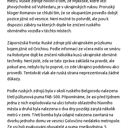
metrů. Ruské zdroje hovoří o tom, že Mykilske, které leží
jihovýchodně od Vuhledaru, je v ukrajinských rukou. Proruský
bloger Romanov se chlubí tím, že se okupantům povedlo dobýt
pozice jižně od vesnice. Není možné to potvrdit, ale jsou k
dispozici záběry na kterých dojde ke zničení ruského
obrněného vozidla v těchto místech.
Záporožská fronta: Ruské zdroje píší ukrajinském průzkumu
bojem jižně od Orichivu. Podle informací ze včera mělo ve směru
na Robotyne dojít ke zničení několika kusů ukrajinské obrněné
techniky. Není jisté, zda se tato zpráva zakládá na pravdě, ale
pokud ano, nebylo by to poprvé, co zde Ukrajinci podobnou akci
provedli. Tentokrát však ale ruská strana neprezentovala žádné
důkazy.
Podle ruských zdrojů byla v okolí ruského Belgorodu nalezena
třetí půltunová puma FAB-500. Připomínáme, že asi před týdnem
jedna z nich explodovala na ulici tohoto oblastního hlavního
města a druhá byla nalezena o dva dny později zarytá několik
metrů v zemi. Třetí bomba byla údajně nalezena zavrtaná na
dvorku jednoho domu ve vesnici Golovčino nedaleko metropole.
Ze vsi byli evakuováni obyvatelé a puma zneškodněna. S