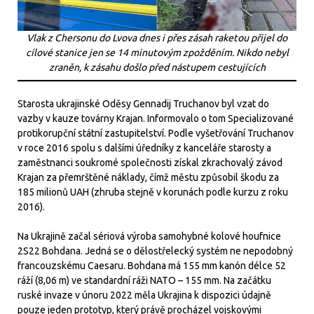
Vlak z Chersonu do Lvova dnes i přes zásah raketou přijel do
cílové stanice jen se 14 minutovým zpožděním. Nikdo nebyl
zraněn, k zásahu došlo před nástupem cestujících
Starosta ukrajinské Oděsy Gennadij Truchanov byl vzat do
vazby v kauze továrny Krajan. Informovalo o tom Specializované
protikorupční státní zastupitelství. Podle vyšetřování Truchanov
v roce 2016 spolu s dalšími úředníky z kanceláře starosty a
zaměstnanci soukromé společnosti získal zkrachovalý závod
Krajan za přemrštěné náklady, čímž městu způsobil škodu za
185 milionů UAH (zhruba stejně v korunách podle kurzu z roku
2016).
Na Ukrajině začal sériová výroba samohybné kolové houfnice
2S22 Bohdana. Jedná se o dělostřelecký systém ne nepodobný
francouzskému Caesaru. Bohdana má 155 mm kanón délce 52
ráží (8,06 m) ve standardní ráži NATO – 155 mm. Na začátku
ruské invaze v únoru 2022 měla Ukrajina k dispozici údajně
pouze jeden prototyp, který právě procházel vojskovými