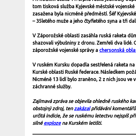
tom tisková služba Kyjevské městské vojenské 
zasažena byla nicméně předměstí. Šéf Kyjevsk
– 35letého muže a jeho čtyřletého syna a tři da
V Záporožské oblasti zasáhla ruská raketa dů
shazovali výbušniny z dronu. Zemřeli dva lidé.
záporožské vojenské správy a
chersonská obla
V ruském Kursku dopadla sestřelená raketa na
Kurské oblasti Ruské federace. Následkem požá
Nicméně 13 lidí bylo zraněno, 2 z nich jsou ve
záchranné služby.
Zajímavá zpráva se objevila ohledně ruského kan
obstojný zdroj, ten
zakázal
přidávání komentářů 
určitá indicie, že se ruskému letectvu nejspíš 
silné
exploze
na Kurském letišti.