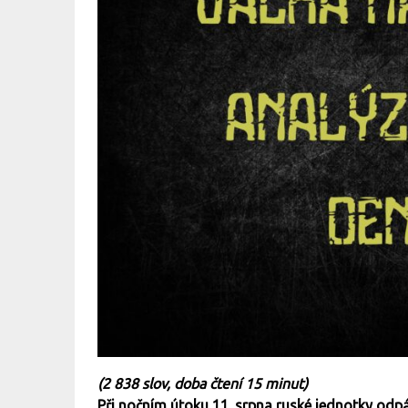
(2 838 slov, doba čtení 15 minut)
Při nočním útoku 11. srpna ruské jednotky odpál