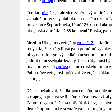
urputně
budují
opevnění před kurskou atomovo
Tendar
píše
, že „stále více záběrů, výhradně z
vizuálně potvrzeny hluboko na ruském území. Ne
od vesnice Šeptuchovka, téměř 25 km od ukrajins
ukrajinská armáda až 35 km uvnitř Ruska, jsou 
Mezitím Ukrajinci zveřejňují
videa
(
1
,
2
) s dalším
tedy zdá, že ztráty Rusů jsou poměrně vysoké. 
obvykle k dobrým výsledkům nevedou a pokud j
jednotkami všelijaké kvality, tak ztráty musí bý
první potvrzená
zpráva
o smrti ruského brance,
Putin dříve veřejnost ujišťoval, že vojáci zákl
se bojuje.
Dá se spekulovat, že Ukrajinci nepůjdou dále n
Ukrajiny) a pokusí se Rusům způsobovat ztráty,
Zatím to vypadá, že na další útok Ukrajinci nem
divoké optimistické scénáře jsou tři brigády m