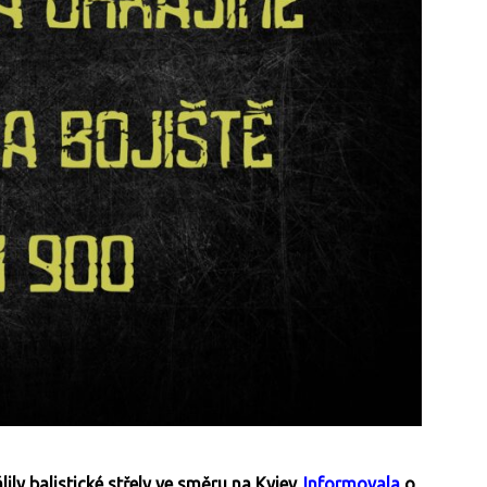
ily balistické střely ve směru na Kyjev.
Informovala
o