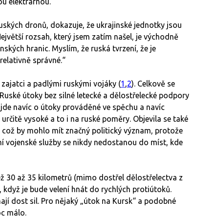
u elektrárnou.
 ruských dronů, dokazuje, že ukrajinské jednotky jsou
jvětší rozsah, který jsem zatím našel, je východně
kých hranic. Myslím, že ruská tvrzení, že je
relativně správné.“
i zajatci a padlými ruskými vojáky (
1
,
2
). Celkově se
Ruské útoky bez silné letecké a dělostřelecké podpory
de navíc o útoky prováděné ve spěchu a navíc
t určitě vysoké a to i na ruské poměry. Objevila se také
 což by mohlo mít značný politický význam, protože
adní vojenské služby se nikdy nedostanou do míst, kde
ež 30 až 35 kilometrů (mimo dostřel dělostřelectva z
 když je bude velení hnát do rychlých protiútoků.
ají dost sil. Pro nějaký „útok na Kursk“ a podobné
oc málo.