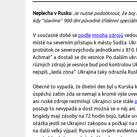
Neplecha v Rusku:
Je nutné podotknout, že boj 
kdy “slavíme” 900 dní původně třídenní speciáln
V současné době se
podle
mnoha
zdrojů
vedou
místě na severním přístupu k městu Sudža. Ukraj
protiútok ze severovýchodu jednotkami z 810.
Achmat“ a dostali se do vesnice. Po dalším ukr
různých zdrojů je vesnice buď pod kontrolou Uk
nejspíš „šedá zóna“. Ukrajina taky odrazila Ru
Obecně to vypadá, že dnešní den byl u Kurska kl
úspěchů zatím zdá se nemají a kromě výše uve
ani ruské zdroje nezmiňují. Ukrajinci sice stále
p
postup to nevypadá a dost možná se o něj ani d
brigády mají zásoby na 72 hodin bojů, takže urč
otázka jestli se Ukrajinci zakopou a počkají na 
na další velký výpad. Rusové si ovšem evidentně 