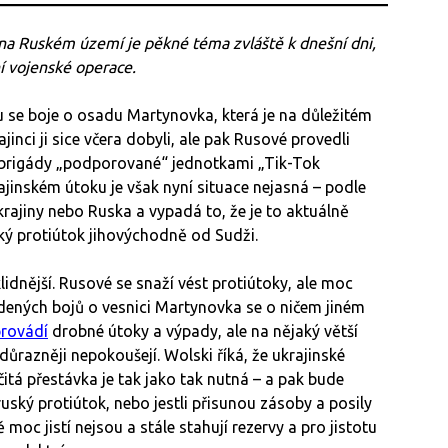
na Ruském území je pěkné téma zvláště k dnešní dni,
í vojenské operace.
 se boje o osadu Martynovka, která je na důležitém
inci ji sice včera dobyli, ale pak Rusové provedli
 brigády „podporované“ jednotkami „Tik-Tok
ajinském útoku je však nyní situace nejasná – podle
rajiny nebo Ruska a vypadá to, že je to aktuálně
ský protiútok jihovýchodně od Sudži.
idnější. Rusové se snaží vést protiútoky, ale moc
dených bojů o vesnici Martynovka se o ničem jiném
rovádí
drobné útoky a výpady, ale na nějaký větší
ůrazněji nepokoušejí. Wolski říká, že ukrajinské
itá přestávka je tak jako tak nutná – a pak bude
ruský protiútok, nebo jestli přisunou zásoby a posily
moc jistí nejsou a stále stahují rezervy a pro jistotu