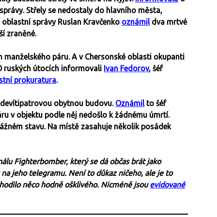
správy. Střely se nedostaly do hlavního města,
é oblastní správy Ruslan Kravčenko
oznámil
dva mrtvé
lší zraněné.
m manželského páru. A v Chersonské oblasti okupanti
 O ruských útocích informovali
Ivan Fedorov
, šéf
stní prokuratura
.
 devítipatrovou obytnou budovu.
Oznámil
to šéf
ru v objektu podle něj nedošlo k žádnému úmrtí.
 vážném stavu. Na místě zasahuje několik posádek
álu Fighterbomber, který se dá občas brát jako
na jeho telegramu. Není to důkaz ničeho, ale je to
přihodilo něco hodně ošklivého. Nicméně jsou
evidované