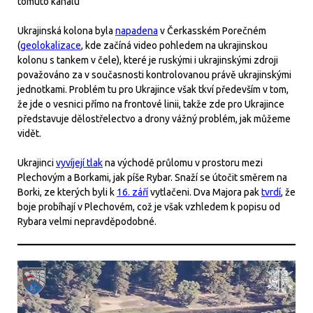
tomuto kanálu
Ukrajinská kolona byla
napadena
v Čerkasském Porečném
(
geolokalizace
, kde začíná video pohledem na ukrajinskou
kolonu s tankem v čele), které je ruskými i ukrajinskými zdroji
považováno za v současnosti kontrolovanou právě ukrajinskými
jednotkami. Problém tu pro Ukrajince však tkví především v tom,
že jde o vesnici přímo na frontové linii, takže zde pro Ukrajince
představuje dělostřelectvo a drony vážný problém, jak můžeme
vidět.
Ukrajinci
vyvíjejí tlak
na východě průlomu v prostoru mezi
Plechovým a Borkami, jak píše Rybar. Snaží se útočit směrem na
Borki, ze kterých byli k
16. září
vytlačeni. Dva Majora pak
tvrdí
, že
boje probíhají v Plechovém, což je však vzhledem k popisu od
Rybara velmi nepravděpodobné.