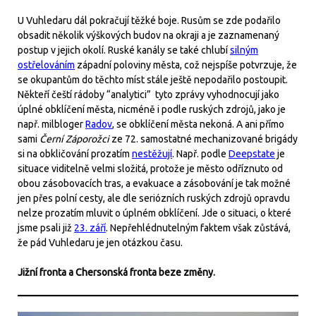
U Vuhledaru dál pokračují těžké boje. Rusům se zde podařilo
obsadit několik výškových budov na okraji a je zaznamenaný
postup v jejich okolí. Ruské kanály se také chlubí
silným
ostřelováním
západní poloviny města, což nejspíše potvrzuje, že
se okupantům do těchto míst stále ještě nepodařilo postoupit.
Někteří čeští rádoby “analytici” tyto zprávy vyhodnocují jako
úplné obklíčení města, nicméně i podle ruských zdrojů, jako je
např. milbloger
Radov
, se obklíčení města nekoná. A ani přímo
sami
Černí Záporožci
ze 72. samostatné mechanizované brigády
si na obkličování prozatím
nestěžují
. Např. podle
Deepstate
je
situace viditelně velmi složitá, protože je město odříznuto od
obou zásobovacích tras, a evakuace a zásobování je tak možné
jen přes polní cesty, ale dle seriózních ruských zdrojů opravdu
nelze prozatím mluvit o úplném obklíčení. Jde o situaci, o které
jsme psali již
23. září
. Nepřehlédnutelným faktem však zůstává,
že pád Vuhledaru je jen otázkou času.
Jižní fronta a Chersonská fronta beze změny.