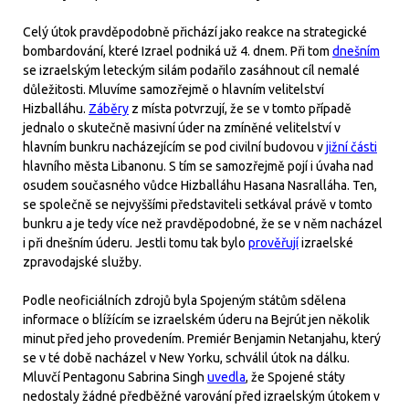
Celý útok pravděpodobně přichází jako reakce na strategické
bombardování, které Izrael podniká už 4. dnem. Při tom
dnešním
se izraelským leteckým silám podařilo zasáhnout cíl nemalé
důležitosti. Mluvíme samozřejmě o hlavním velitelství
Hizballáhu.
Záběry
z místa potvrzují, že se v tomto případě
jednalo o skutečně masivní úder na zmíněné velitelství v
hlavním bunkru nacházejícím se pod civilní budovou v
jižní části
hlavního města Libanonu. S tím se samozřejmě pojí i úvaha nad
osudem současného vůdce Hizballáhu Hasana Nasralláha. Ten,
se společně se nejvyššími představiteli setkával právě v tomto
bunkru a je tedy více než pravděpodobné, že se v něm nacházel
i při dnešním úderu. Jestli tomu tak bylo
prověřují
izraelské
zpravodajské služby.
Podle neoficiálních zdrojů byla Spojeným státům sdělena
informace o blížícím se izraelském úderu na Bejrút jen několik
minut před jeho provedením. Premiér Benjamin Netanjahu, který
se v té době nacházel v New Yorku, schválil útok na dálku.
Mluvčí Pentagonu Sabrina Singh
uvedla
, že Spojené státy
nedostaly žádné předběžné varování před izraelským útokem v