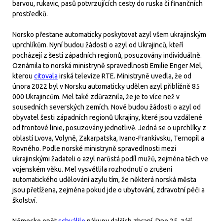
barvou, rukavic, pasů potvrzujících cesty do ruska či finančních
prostředků.
Norsko přestane automaticky poskytovat azyl všem ukrajinským
uprchlíkům. Nyní budou žádosti o azyl od Ukrajinců, kteří
pocházejí z šesti západních regionů, posuzovány individuálně.
Oznámila to norská ministryně spravedlnosti Emilie Enger Mel,
kterou
citovala
irská televize RTE. Ministryně uvedla, že od
února 2022 byl v Norsku automaticky udělen azyl přibližně 85
000 Ukrajincům. Mel také zdůraznila, že je to více než v
sousedních severských zemích. Nově budou žádosti o azyl od
obyvatel šesti západních regionů Ukrajiny, které jsou vzdálené
od frontové linie, posuzovány jednotlivě. Jedná se o uprchlíky z
oblastí Lvova, Volyně, Zakarpatska, Ivano-Frankivsku, Ternopil a
Rovného. Podle norské ministryně spravedlnosti mezi
ukrajinskými žadateli o azyl narůstá podíl mužů, zejména těch ve
vojenském věku. Mel vysvětlila rozhodnutí o zrušení
automatického udělování azylu tím, že některá norská města
jsou přetížena, zejména pokud jde o ubytování, zdravotní péči a
školství.