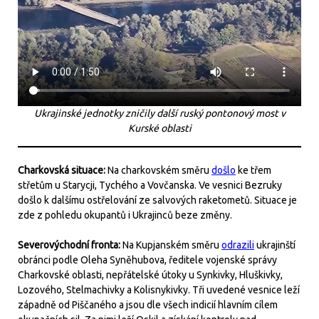
Ukrajinské jednotky zničily další ruský pontonový most v
Kurské oblasti
Charkovská situace:
Na charkovském směru
došlo
ke třem
střetům u Starycji, Tychého a Vovčanska. Ve vesnici Bezruky
došlo k dalšímu ostřelování ze salvových raketometů. Situace je
zde z pohledu okupantů i Ukrajinců beze změny.
Severovýchodní fronta:
Na Kupjanském směru
odrazili
ukrajinští
obránci podle Oleha Syněhubova, ředitele vojenské správy
Charkovské oblasti, nepřátelské útoky u Synkivky, Hluškivky,
Lozového, Stelmachivky a Kolisnykivky. Tři uvedené vesnice leží
západně od Piščaného a jsou dle všech indicií hlavním cílem