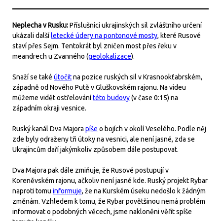
Neplecha v Rusku:
Příslušníci ukrajinských sil zvláštního určení
ukázali další
letecké údery na pontonové mosty
, které Rusové
staví přes Sejm. Tentokrát byl zničen most přes řeku v
meandrech u Zvanného (
geolokalizace
).
Snaží se také
útočit
na pozice ruských sil v Krasnookťabrském,
západně od Nového Putě v Gluškovském rajonu. Na videu
můžeme vidět ostřelování
této budovy
(v čase 0:15) na
západním okraji vesnice.
Ruský kanál Dva Majora
píše
o bojích v okolí Veselého. Podle něj
zde byly odraženy tři útoky na vesnici, ale není jasné, zda se
Ukrajincům daří jakýmkoliv způsobem dále postupovat.
Dva Majora pak dále zmiňuje, že Rusové postupují v
Koreněvském rajonu, ačkoliv není jasné kde. Ruský projekt Rybar
naproti tomu
informuje
, že na Kurském úseku nedošlo k žádným
změnám. Vzhledem k tomu, že Rybar povětšinou nemá problém
informovat o podobných věcech, jsme nakloněni věřit spíše