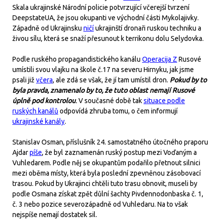
Skala ukrajinské Národní policie potvrzující včerejší tvrzení
DeepstateUA, že jsou okupanti ve východní části Mykolajivky.
Západně od Ukrajinsku
ničí
ukrajinští dronaři ruskou techniku a
živou sílu, která se snaží přesunout k terrikonu dolu Selydovka.
Podle ruského propagandistického kanálu
Operacija Z
Rusové
umístili svou vlajku na škole č.17 na severu Hirnyku, jak jsme
psali již
včera
, ale zdá se však, že jí tam umístil dron.
Pokud by to
byla pravda, znamenalo by to, že tuto oblast nemají Rusové
úplně pod kontrolou
.
V současné době tak
situace podle
ruských kanálů
odpovídá zhruba tomu, o čem informují
ukrajinské kanály
.
Stanislav Osman, příslušník 24. samostatného útočného praporu
Ajdar
píše
, že byl zaznamenán ruský postup mezi Voďaným a
Vuhledarem. Podle něj se okupantům podařilo přetnout silnici
mezi oběma místy, která byla poslední zpevněnou zásobovací
trasou. Pokud by Ukrajinci chtěli tuto trasu obnovit, museli by
podle Osmana získat zpět důlní šachty Pivdennodonbaska č. 1,
č. 3 nebo pozice severozápadně od Vuhledaru. Na to však
nejspíše nemají dostatek sil.