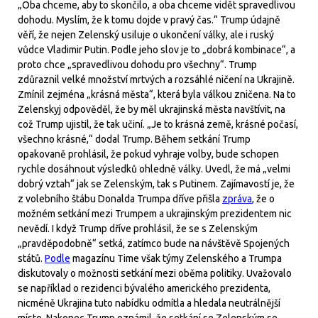
„Oba chceme, aby to skončilo, a oba chceme vidět spravedlivou
dohodu. Myslím, že k tomu dojde v pravý čas.“ Trump údajně
věří, že nejen Zelenský usiluje o ukončení války, ale i ruský
vůdce Vladimir Putin. Podle jeho slov je to „dobrá kombinace“, a
proto chce „spravedlivou dohodu pro všechny“. Trump
zdůraznil velké množství mrtvých a rozsáhlé ničení na Ukrajině.
Zmínil zejména „krásná města“, která byla válkou zničena. Na to
Zelenskyj odpověděl, že by měl ukrajinská města navštívit, na
což Trump ujistil, že tak učiní. „Je to krásná země, krásné počasí,
všechno krásné,“ dodal Trump. Během setkání Trump
opakovaně prohlásil, že pokud vyhraje volby, bude schopen
rychle dosáhnout výsledků ohledně války. Uvedl, že má „velmi
dobrý vztah“ jak se Zelenským, tak s Putinem. Zajímavostí je, že
z volebního štábu Donalda Trumpa dříve přišla
zpráva
, že o
možném setkání mezi Trumpem a ukrajinským prezidentem nic
nevědí. I když Trump dříve prohlásil, že se s Zelenským
„pravděpodobně“ setká, zatímco bude na návštěvě Spojených
států.
Podle
magazínu Time však týmy Zelenského a Trumpa
diskutovaly o možnosti setkání mezi oběma politiky. Uvažovalo
se například o rezidenci bývalého amerického prezidenta,
nicméně Ukrajina tuto nabídku odmítla a hledala neutrálnější