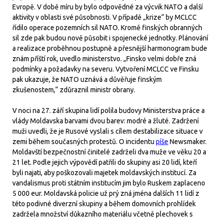
Evropě. V době míru by bylo odpovědné za výcvik NATO a další
aktivity v oblasti své působnosti. V případě „krize“ by MCLCC
řídilo operace pozemních sil NATO. Kromě finských obranných
sil zde pak budou nově působit i spojenecké jednotky. Plánování
a realizace proběhnou postupně a přesnější harmonogram bude
znám příští rok, uvedlo ministerstvo. „Finsko velmi dobře zná
podmínky a požadavky na severu. Vytvoření MCLCC ve Finsku
pak ukazuje, že NATO uznává a důvěřuje finským
zkušenostem,“ zdůraznil ministr obrany.
V noci na 27. září skupina lidí polila budovy Ministerstva práce a
vlády Moldavska barvami dvou barev: modré a žluté. Zadržení
muži uvedli, že je Rusové vyslali s cílem destabilizace situace v
zemi během současných protestů. O incidentu
píše
Newsmaker.
Moldavští bezpečnostní činitelé zadrželi dva muže ve věku 20 a
21 let. Podle jejich výpovědí patřili do skupiny asi 20 lidí, kteří
byli najati, aby poškozovali majetek moldavských institucí. Za
vandalismus proti státním institucím jim bylo Ruskem zaplaceno
5 000 eur. Moldavská policie už prý zná jména dalších 11 lidí z
této podivné diverzní skupiny a během domovních prohlídek
zadržela množství důkazního materiálu včetně plechovek s