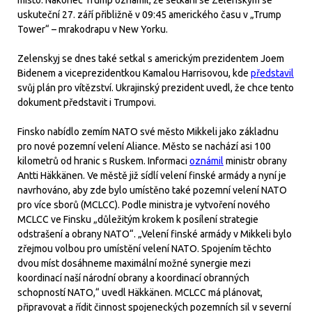
místo. Nakonec Trump oznámil, že setkání se Zelenským se
uskuteční 27. září přibližně v 09:45 amerického času v „Trump
Tower“ – mrakodrapu v New Yorku.
Zelenskyj se dnes také setkal s americkým prezidentem Joem
Bidenem a viceprezidentkou Kamalou Harrisovou, kde
představil
svůj plán pro vítězství. Ukrajinský prezident uvedl, že chce tento
dokument představit i Trumpovi.
Finsko nabídlo zemím NATO své město Mikkeli jako základnu
pro nové pozemní velení Aliance. Město se nachází asi 100
kilometrů od hranic s Ruskem. Informaci
oznámil
ministr obrany
Antti Häkkänen. Ve městě již sídlí velení finské armády a nyní je
navrhováno, aby zde bylo umístěno také pozemní velení NATO
pro více sborů (MCLCC). Podle ministra je vytvoření nového
MCLCC ve Finsku „důležitým krokem k posílení strategie
odstrašení a obrany NATO“. „Velení finské armády v Mikkeli bylo
zřejmou volbou pro umístění velení NATO. Spojením těchto
dvou míst dosáhneme maximální možné synergie mezi
koordinací naší národní obrany a koordinací obranných
schopností NATO,“ uvedl Häkkänen. MCLCC má plánovat,
připravovat a řídit činnost spojeneckých pozemních sil v severní