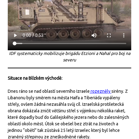
IDF systematicky mobilizuje brigádu Etzioni a Nahal pro boj na
severu
Situace na Blízkém východě:
Dnes ráno se nad oblastí severního Izraele
rozezněly
sirény. Z
Libanonu byly směrem na města Haifa a Tiberiáda vypáleny
střely, ovšem žádná nezasáhla svůj cíl. Izraelská protiletecká
obrana dokázala zničit většinu střel s výjimkou několika raket,
které dopadly buď do Galilejského jezera nebo do zalesněných
oblastí okolo měst. Útok se obešel bez ztrát na životech a
jedinou “obětí” tak zůstává 25 letý Izraelec který byl lehce
zraněný střepinou ze zneškodněné rakety.