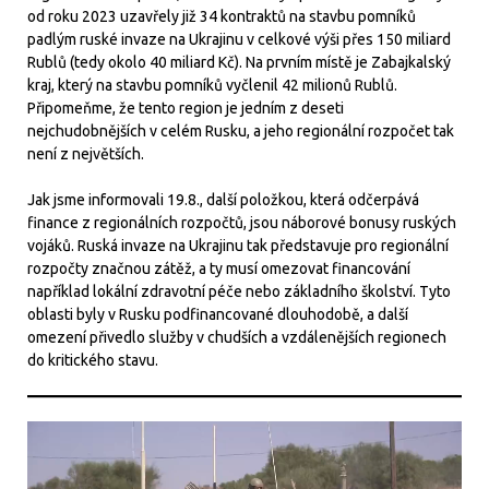
od roku 2023 uzavřely již 34 kontraktů na stavbu pomníků
padlým ruské invaze na Ukrajinu v celkové výši přes 150 miliard
Rublů (tedy okolo 40 miliard Kč). Na prvním místě je Zabajkalský
kraj, který na stavbu pomníků vyčlenil 42 milionů Rublů.
Připomeňme, že tento region je jedním z deseti
nejchudobnějších v celém Rusku, a jeho regionální rozpočet tak
není z největších.
Jak jsme informovali 19.8., další položkou, která odčerpává
finance z regionálních rozpočtů, jsou náborové bonusy ruských
vojáků. Ruská invaze na Ukrajinu tak představuje pro regionální
rozpočty značnou zátěž, a ty musí omezovat financování
například lokální zdravotní péče nebo základního školství. Tyto
oblasti byly v Rusku podfinancované dlouhodobě, a další
omezení přivedlo služby v chudších a vzdálenějších regionech
do kritického stavu.