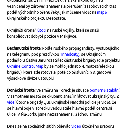
okupačních sil. Za nimi leží Oskil a získání kontroly nad
vesnicemi by zároveň znamenala přerušení zásobovacích tras
podél východního břehu řeky, jak můžeme vidět na
mapě
ukrajinského projektu Deepstate.
Ukrajinští dronaři
útočí
na ruské vojáky, kteří se snaží
konsolidovat dobyté pozice v Makijivce.
Bachmutská fronta:
Podle ruského propagandisty, vystupujícího
na telegramu pod přezdívkou
Trinadcatyj
, se Ukrajincům
podařilo u Časiva Jaru rozstřílet část ruské brigády (dle projektu
Ukraine Control Map
by se mohlo jednat o 4. motostřeleckou
brigádu), která zde rotovala, poté co příslušníci 98. gardové
výsadkové divize ustoupili.
Doněcká fronta:
Ve směru na Toreck je situace
poměrně stabilní
.
V samotném městě se okupanti snaží infiltrovat ukrajinský týl. Z
videí
útočné brigády Ljuť ukrajinské Národní policie je vidět, že
se hlavní boje v Torecku vedou stále hlavně podél centrální
ulice. V Ňů-Jorku jsme nezaznamenali žádnou změnu.
Dnes se na sociálních sítích objevilo
video
útočného praporu