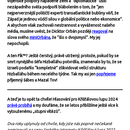
vojenské podpory napadené zemi a “diplomatické” úsilí
nezápadního světa podpořil blábolením o tom, že “jen
nejperverznější političtí experti transatlantické bubliny věří, že
Západ je jedinou vůdčí silou v globální politice nebo ekonomice”.
A abychom však zachovali nestrannost a vyváženost našeho
média, musíme uvést, že Dicktor Orbán později
reagoval
na
slova svého
miniOrbána
, že “šlo o dvojsmysl”. My jej
nepochopili.
A ten Fík™? Ještě čerstvý, právě utržený; protože, pokud by se
smrt nynějšího šéfa Hizballáhu potvrdila, znamenalo by to, že se
Izraeli podařilo “kompletně” zlikvidovat velící strukturu
Hizballáhu během necelého týdne. Tak my asi jen
popřejeme
příjemný šábes a Mazal Tov!
A teď je tu opět ta chvíle! Hlasování pro Křišťálovou lupu 2024
právě probíhá
a my doufáme, že se letos přiblížíme ještě více k
vytouženému „stupni vítězů“.
Dva roky uplynuly od chvíle, kdy jste nás poprvé nečekaně
nominovali na ceny českého internetu Křišťálová lupa 2022,