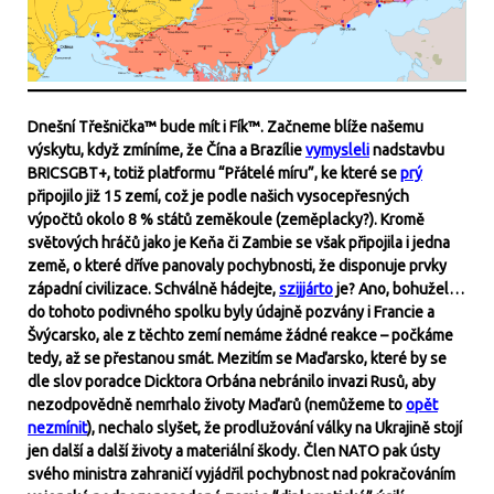
Dnešní Třešnička™ bude mít i Fík™. Začneme blíže našemu
výskytu, když zmíníme, že Čína a Brazílie
vymysleli
nadstavbu
BRICSGBT+, totiž platformu “Přátelé míru”, ke které se
prý
připojilo již 15 zemí, což je podle našich vysocepřesných
výpočtů okolo 8 % států zeměkoule (zeměplacky?). Kromě
světových hráčů jako je Keňa či Zambie se však připojila i jedna
země, o které dříve panovaly pochybnosti, že disponuje prvky
západní civilizace. Schválně hádejte,
szijjárto
je? Ano, bohužel…
do tohoto podivného spolku byly údajně pozvány i Francie a
Švýcarsko, ale z těchto zemí nemáme žádné reakce – počkáme
tedy, až se přestanou smát. Mezitím se Maďarsko, které by se
dle slov poradce Dicktora Orbána nebránilo invazi Rusů, aby
nezodpovědně nemrhalo životy Maďarů (nemůžeme to
opět
nezmínit
), nechalo slyšet, že prodlužování války na Ukrajině stojí
jen další a další životy a materiální škody. Člen NATO pak ústy
svého ministra zahraničí vyjádřil pochybnost nad pokračováním