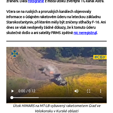
zranění. Další
fotografie
z místa útoku zveřejnil TG kanál Astra.
Včera se na ruských a proruských kanálech objevovaly
informace o údajném raketovém úderu na leteckou základnu
Starokosťantyniv, při kterém měly být zničeny stíhačky F-16. Ani
dnes se však neobjevily žádné důkazy, že k tomuto úderu
skutečně došlo a ani satelity FIRMS zpětně
nic neregistrují
.
Útok HIMARS na MT-LB vybavený raketometem Grad ve
Volokonsku v Kurské oblasti