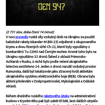
(2 731 slov, doba čtení 14 minut)
V noci
provedly
ruské síly vzdušný útok na Ukrajinu za použití
balistické rakety Iskander-M (KN-23) odpálené z okupovaného
Krymu a dvou řízených střel Ch-22, které byly vypuštěny z
bombardérů Tu-22M3 nad Černým mořem. Kromě toho bylo na
Ukrajinu vypuštěno 32 dronů Šahed z oblasti Primorsko-
Achtarsk v Rusku, z nichž bylo podle velení ukrajinského
letectva sestřeleno 24. Jeden z dronů narušil vzdušný prostor
Rumunska, další byl lokalizován jako ztracený kvůli aktivitám
ukrajinského systému elektronického boje (REB). Obrana byla
aktivní především v Dněpropetrovské, Mykolajivské a Oděské
oblasti.
Během dnešního ruského
raketového útoku
na administrativní
budovu v Kryvém Rihu pak byli zabiti tři lidé, šest dalších utrpělo