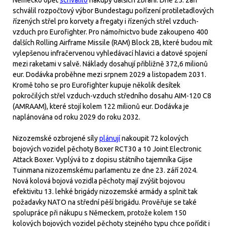
Německo opět
schválilo
nákupy dalších zbraní. Dne 25. září
schválil rozpočtový výbor Bundestagu pořízení protiletadlových
řízených střel pro korvety a fregaty i řízených střel vzduch-
vzduch pro Eurofighter. Pro námořnictvo bude zakoupeno 400
dalších Rolling Airframe Missile (RAM) Block 2B, které budou mít
vylepšenou infračervenou vyhledávací hlavici a datové spojení
mezi raketami v salvě. Náklady dosahují přibližně 372,6 milionů
eur. Dodávka proběhne mezi srpnem 2029 a listopadem 2031.
Kromě toho se pro Eurofighter kupuje několik desítek
pokročilých střel vzduch-vzduch středního dosahu AIM-120 C8
(AMRAAM), které stojí kolem 122 milionů eur. Dodávka je
naplánována od roku 2029 do roku 2032.
Nizozemské ozbrojené síly
plánují
nakoupit 72 kolových
bojových vozidel pěchoty Boxer RCT30 a 10 Joint Electronic
Attack Boxer. Vyplývá to z dopisu státního tajemníka Gijse
Tuinmana nizozemskému parlamentu ze dne 23. září 2024.
Nová kolová bojová vozidla pěchoty mají zvýšit bojovou
efektivitu 13. lehké brigády nizozemské armády a splnit tak
požadavky NATO na střední pěší brigádu. Prověřuje se také
spolupráce při nákupu s Německem, protože kolem 150
kolových bojových vozidel pěchoty stejného typu chce pořídit i