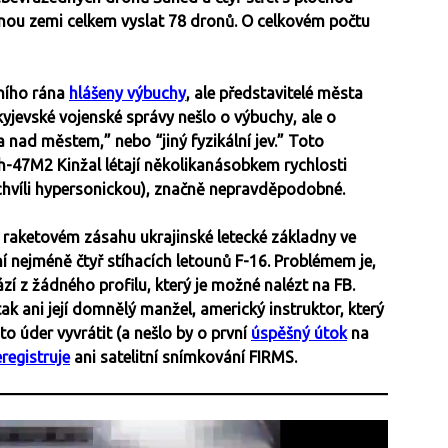
ou zemi celkem vyslat 78 dronů. O celkovém počtu
ního rána
hlášeny výbuchy
, ale představitelé města
kyjevské vojenské správy nešlo o výbuchy, ale o
la nad městem,” nebo “jiný fyzikální jev.” Toto
 Ch-47M2 Kinžal létají několikanásobkem rychlosti
ě chvíli hypersonickou), značně nepravděpodobné.
raketovém zásahu ukrajinské letecké základny ve
í nejméně čtyř stíhacích letounů F-16. Problémem je,
zí z žádného profilu, který je možné nalézt na FB.
k ani její domnělý manžel, americký instruktor, který
o úder vyvrátit (a nešlo by o první
úspěšný útok
na
registruje
ani satelitní snímkování FIRMS.