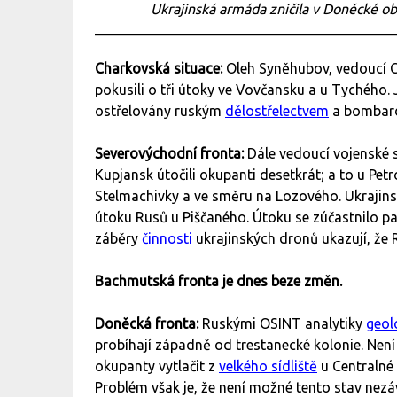
Ukrajinská armáda zničila v Doněcké ob
Charkovská situace:
Oleh Syněhubov, vedoucí C
pokusili o tři útoky ve Vovčansku a u Tychého.
ostřelovány ruským
dělostřelectvem
a bombar
Severovýchodní fronta:
Dále vedoucí vojenské 
Kupjansk útočili okupanti desetkrát; a to u Petr
Stelmachivky a ve směru na Lozového. Ukrajin
útoku Rusů u Piščaného. Útoku se zúčastnilo p
záběry
činnosti
ukrajinských dronů ukazují, že R
Bachmutská fronta je dnes beze změn.
Doněcká fronta:
Ruskými OSINT analytiky
geol
probíhají západně od trestanecké kolonie. Není
okupanty vytlačit z
velkého sídliště
u Centralné 
Problém však je, že není možné tento stav nezáv