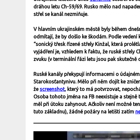
dráhou letu Ch-59/69. Rusko mělo nad napaden
střel se kanál nezmiňuje.
V hlavním ukrajinském městě byly během dneš
odmítají, že by došlo ke škodám. Podle vedení 
“sonický třesk řízené střely Kinžal, která prolét
vyjádření je, vzhledem k faktu, že ruské střely
zvuku (v terminální fázi letu jsou pak skutečn
Ruské kanály překypují informacemi o údajném 
Starokosťantynivu. Mělo při něm dojít ke zničen
že
screenshot
, který to má potvrzovat, nepochá
Osoba tohoto jména na FB neexistuje a stejně ta
měl při útoku zahynout. Ačkoliv není možné tent
tuto základnu), žádné požáry na letišti zatím
ne