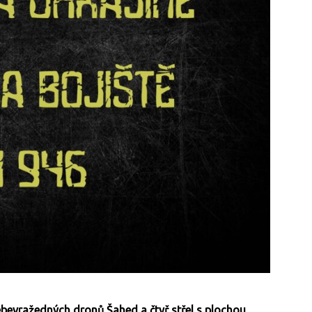
ebevražedných dronů Šahed a čtyř střel s plochou