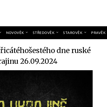
NOVOVĚK
STŘEDOVĚK
STAROVĚK
PRAVĚK
yřicátéhošestého dne ruské
rajinu 26.09.2024