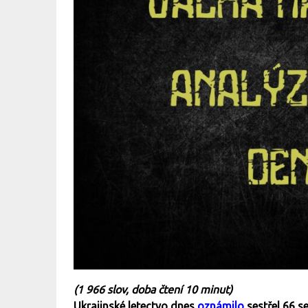
(1 966 slov, doba čtení 10 minut)
Ukrajinské letectvo dnes
oznámilo
sestřel 66 s