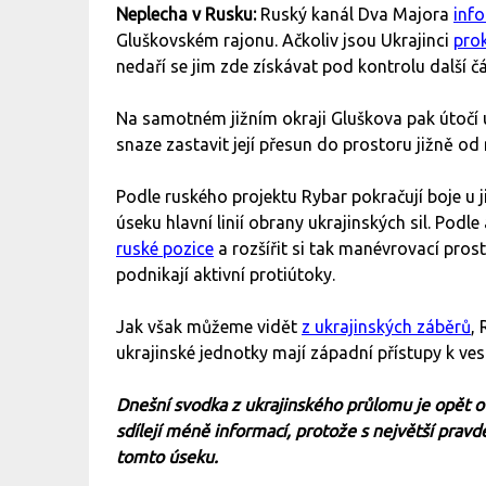
Neplecha v Rusku:
Ruský kanál Dva Majora
inf
Gluškovském rajonu. Ačkoliv jsou Ukrajinci
pro
nedaří se jim zde získávat pod kontrolu další č
Na samotném jižním okraji Gluškova pak útočí u
snaze zastavit její přesun do prostoru jižně od
Podle ruského projektu Rybar pokračují boje u j
úseku hlavní linií obrany ukrajinských sil. Podl
ruské pozice
a rozšířit si tak manévrovací pros
podnikají aktivní protiútoky.
Jak však můžeme vidět
z ukrajinských záběrů
,
ukrajinské jednotky mají západní přístupy k ve
Dnešní svodka z ukrajinského průlomu je opět o 
sdílejí méně informací, protože s největší prav
tomto úseku.