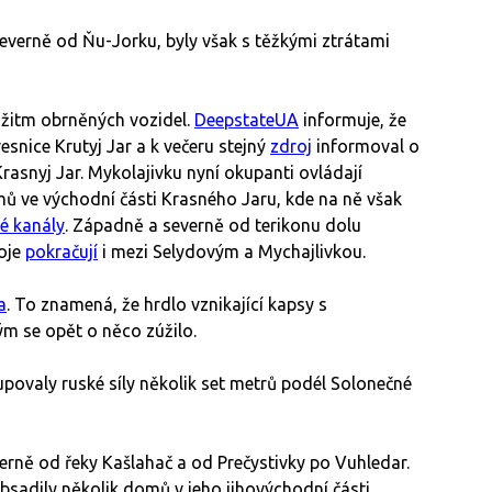
everně od Ňu-Jorku, byly však s těžkými ztrátami
žitm obrněných vozidel.
DeepstateUA
informuje, že
snice Krutyj Jar a k večeru stejný
zdroj
informoval o
asnyj Jar. Mykolajivku nyní okupanti ovládají
omů ve východní části Krasného Jaru, kde na ně však
é kanály
. Západně a severně od terikonu dolu
boje
pokračují
i mezi Selydovým a Mychajlivkou.
a
. To znamená, že hrdlo vznikající kapsy s
ým se opět o něco zúžilo.
povaly ruské síly několik set metrů podél Solonečné
erně od řeky Kašlahač a od Prečystivky po Vuhledar.
adily několik domů v jeho jihovýchodní části.