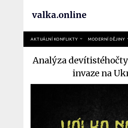
valka.online
AKTUÁLNÍ KONFLIKTY
MODERNÍ DĚJINY
Analýza devítistéhočt
invaze na Uk