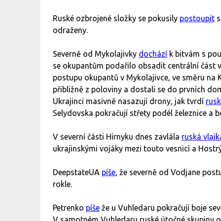
Ruské ozbrojené složky se pokusily
postoupit
s
odraženy.
Severně od Mykolajivky
dochází
k bitvám s pou
se okupantům podařilo obsadit centrální část ve
postupu okupantů v Mykolajivce, ve směru na Kr
přibližně z poloviny a dostali se do prvních d
Ukrajinci masivně nasazují drony, jak tvrdí
rusk
Selydovska pokračují střety podél železnice a 
V severní části Hirnyku dnes zavlála
ruská vlajk
ukrajinskými vojáky mezi touto vesnicí a Hostr
DeepstateUA
píše
, že severně od Vodjane postu
rokle.
Petrenko
píše
že u Vuhledaru pokračují boje sev
V samotném Vuhledaru ruské útočné skupiny obs