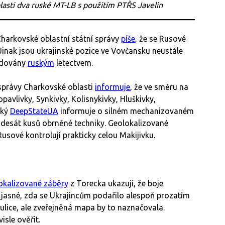
lasti dva ruské MT-LB s použitím PTŘS Javelin
harkovské oblastní státní správy
píše
, že se Rusové
 Jinak jsou ukrajinské pozice ve Vovčansku neustále
dovány
ruským
letectvem.
správy Charkovské oblasti
informuje
, že ve směru na
opavlivky, Synkivky, Kolisnykivky, Hluškivky,
ský
DeepStateUA
informuje o silném mechanizovaném
adesát kusů obrněné techniky. Geolokalizované
usové kontrolují prakticky celou Makijivku.
okalizované záběry
z Torecka ukazují, že boje
 jasné, zda se Ukrajincům podařilo alespoň prozatím
ulice, ale zveřejněná mapa by to naznačovala.
isle ověřit.