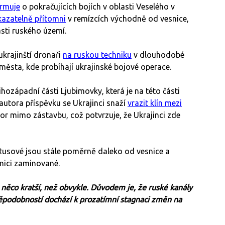
ormuje
o pokračujících bojích v oblasti Veselého v
kazatelně přítomni
v remízcích východně od vesnice,
ásti ruského území.
krajinští dronaři
na ruskou techniku
v dlouhodobé
 města, kde probíhají ukrajinské bojové operace.
ihozápadní části Ljubimovky, která je na této části
e autora příspěvku se Ukrajinci snaží
vrazit klín mezi
tor mimo zástavbu, což potvrzuje, že Ukrajinci zde
 Rusové jsou stále poměrně daleko od vesnice a
snici zaminované.
něco kratší, než obvykle. Důvodem je, že ruské kanály
děpodobností dochází k prozatímní stagnaci změn na