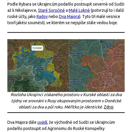
Podle Rybara se Ukrajincům podařilo postoupit severně od Sudži
až k Nikolajevce,
Staré Soročině
a
Malé Lokně
(potvrzují to i další
ruské účty, jako
Radov
nebo
Dva Majora
). Tyto tři malé vesnice
tvoří jakési souměstí, ve kterém se nejspíše stále vedou boje.
Rozloha Ukrajinci získaného prostoru v Kurské oblasti za dva
týdny ve srovnání s Rusy okupovaným prostorem v Doněcké
oblasti za dva a půl roku. Měřítko je identické
.
Zdroj
Dva Majora dále
uvádí
, že východně od Sudži se Ukrajincům
podařilo postoupit od Agronomu do Ruské Konopelky