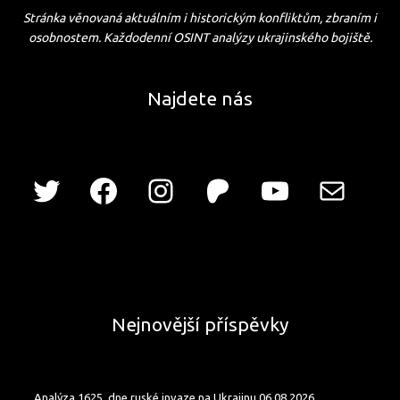
Stránka věnovaná aktuálním i historickým konfliktům, zbraním i
osobnostem. Každodenní OSINT analýzy ukrajinského bojiště.
Najdete nás
Nejnovější příspěvky
Analýza 1625. dne ruské invaze na Ukrajinu 06.08.2026