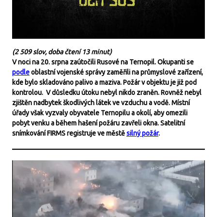
(2 509 slov, doba čtení 13 minut)
V noci na 20. srpna zaútočili Rusové na Ternopil. Okupanti se
podle
oblastní vojenské správy zaměřili na průmyslové zařízení,
kde bylo skladováno palivo a maziva. Požár v objektu je již pod
kontrolou. V důsledku útoku nebyl nikdo zraněn. Rovněž nebyl
zjištěn nadbytek škodlivých látek ve vzduchu a vodě. Místní
úřady však vyzvaly obyvatele Ternopilu a okolí, aby omezili
pobyt venku a během hašení požáru zavřeli okna. Satelitní
snímkování FIRMS registruje ve městě
silný požár
.