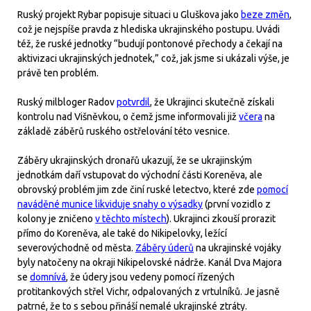
Ruský projekt Rybar popisuje situaci u Gluškova jako
beze změn
,
což je nejspíše pravda z hlediska ukrajinského postupu. Uvádi
též, že ruské jednotky “budují pontonové přechody a čekají na
aktivizaci ukrajinských jednotek,” což, jak jsme si ukázali výše, je
právě ten problém.
Ruský milbloger Radov
potvrdil
, že Ukrajinci skutečně získali
kontrolu nad Višněvkou, o čemž jsme informovali již
včera
na
základě záběrů ruského ostřelování této vesnice.
Záběry ukrajinských dronařů ukazují, že se ukrajinským
jednotkám daří vstupovat do východní části Koreněva, ale
obrovský problém jim zde činí ruské letectvo, které zde
pomocí
naváděné munice likviduje snahy o výsadky
(první vozidlo z
kolony je zničeno
v těchto místech
). Ukrajinci zkouší prorazit
přímo do Koreněva, ale také do Nikipelovky, ležící
severovýchodně od města.
Záběry úderů
na ukrajinské vojáky
byly natočeny na okraji Nikipelovské nádrže. Kanál Dva Majora
se
domnívá
, že údery jsou vedeny pomocí řízených
protitankových střel Vichr, odpalovaných z vrtulníků. Je jasně
patrné, že to s sebou přináší nemalé ukrajinské ztráty.