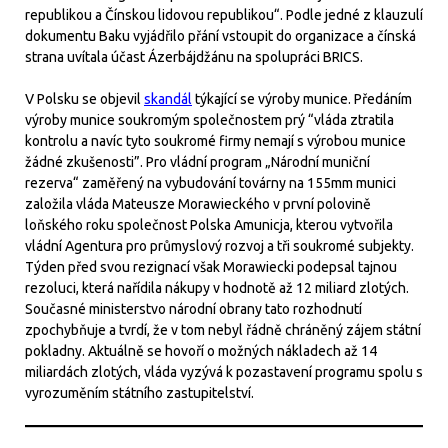
republikou a Čínskou lidovou republikou“. Podle jedné z klauzulí
dokumentu Baku vyjádřilo přání vstoupit do organizace a čínská
strana uvítala účast Ázerbájdžánu na spolupráci BRICS.
V Polsku se objevil
skandál
týkající se výroby munice. Předáním
výroby munice soukromým společnostem prý “vláda ztratila
kontrolu a navíc tyto soukromé firmy nemají s výrobou munice
žádné zkušenosti”. Pro vládní program „Národní muniční
rezerva“ zaměřený na vybudování továrny na 155mm munici
založila vláda Mateusze Morawieckého v první polovině
loňského roku společnost Polska Amunicja, kterou vytvořila
vládní Agentura pro průmyslový rozvoj a tři soukromé subjekty.
Týden před svou rezignací však Morawiecki podepsal tajnou
rezoluci, která nařídila nákupy v hodnotě až 12 miliard zlotých.
Současné ministerstvo národní obrany tato rozhodnutí
zpochybňuje a tvrdí, že v tom nebyl řádně chráněný zájem státní
pokladny. Aktuálně se hovoří o možných nákladech až 14
miliardách zlotých, vláda vyzývá k pozastavení programu spolu s
vyrozuměním státního zastupitelství.