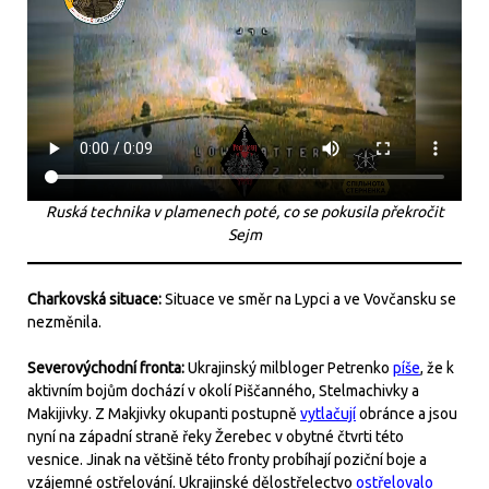
Ruská technika v plamenech poté, co se pokusila překročit
Sejm
Charkovská situace:
Situace ve směr na Lypci a ve Vovčansku se
nezměnila.
Severovýchodní fronta:
Ukrajinský milbloger Petrenko
píše
, že k
aktivním bojům dochází v okolí Piščanného, Stelmachivky a
Makijivky. Z Makjivky okupanti postupně
vytlačují
obránce a jsou
nyní na západní straně řeky Žerebec v obytné čtvrti této
vesnice. Jinak na většině této fronty probíhají poziční boje a
vzájemné ostřelování. Ukrajinské dělostřelectvo
ostřelovalo