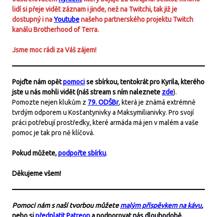
lidí si přeje vidět záznam i jinde, než na Twitchi, tak již je
dostupný i na
Youtube
našeho partnerského projektu Twitch
kanálu Brotherhood of Terra.
Jsme moc rádi za Váš zájem!
Pojďte nám opět
pomoci
se sbírkou, tentokrát pro Kyrila, kterého
jste u nás mohli vidět (náš stream s ním naleznete
zde
).
Pomozte nejen klukům z
79. ODŠBr
, která je známá extrémně
tvrdým odporem u Kosťantynivky a Maksymilianivky. Pro svojí
práci potřebují prostředky, které armáda má jen v malém a vaše
pomoc je tak pro ně klíčová.
Pokud můžete,
podpořte sbírku
.
Děkujeme všem!
Pomoci nám s naší tvorbou můžete
malým příspěvkem na kávu
,
nebo si
předplatit Patreon
a podporovat nás dlouhodobě.