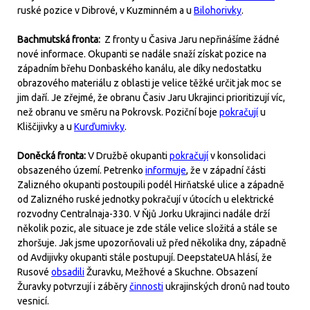
ruské pozice v Dibrové, v Kuzminném a u
Bilohorivky
.
Bachmutská fronta:
Z fronty u Časiva Jaru nepřinášíme žádné
nové informace. Okupanti se nadále snaží získat pozice na
západním břehu Donbaského kanálu, ale díky nedostatku
obrazového materiálu z oblasti je velice těžké určit jak moc se
jim daří. Je zřejmé, že obranu Časiv Jaru Ukrajinci prioritizují víc,
než obranu ve směru na Pokrovsk. Poziční boje
pokračují
u
Kliščijivky a u
Kurďumivky
.
Doněcká fronta:
V Družbě okupanti
pokračují
v konsolidaci
obsazeného území. Petrenko
informuje
, že v západní části
Zalizného okupanti postoupili podél Hirňatské ulice a západně
od Zalizného ruské jednotky pokračují v útocích u elektrické
rozvodny Centralnaja-330. V Ňjů Jorku Ukrajinci nadále drží
několik pozic, ale situace je zde stále velice složitá a stále se
zhoršuje. Jak jsme upozorňovali už před několika dny, západně
od Avdijivky okupanti stále postupují. DeepstateUA hlásí, že
Rusové
obsadili
Žuravku, Mežhové a Skuchne. Obsazení
Žuravky potvrzují i záběry
činnosti
ukrajinských dronů nad touto
vesnicí.