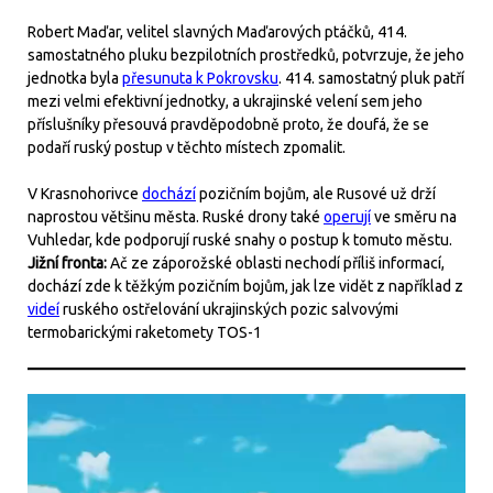
Robert Maďar, velitel slavných Maďarových ptáčků, 414.
samostatného pluku bezpilotních prostředků, potvrzuje, že jeho
jednotka byla
přesunuta k Pokrovsku
. 414. samostatný pluk patří
mezi velmi efektivní jednotky, a ukrajinské velení sem jeho
příslušníky přesouvá pravděpodobně proto, že doufá, že se
podaří ruský postup v těchto místech zpomalit.
V Krasnohorivce
dochází
pozičním bojům, ale Rusové už drží
naprostou většinu města. Ruské drony také
operují
ve směru na
Vuhledar, kde podporují ruské snahy o postup k tomuto městu.
Jižní fronta:
Ač ze záporožské oblasti nechodí příliš informací,
dochází zde k těžkým pozičním bojům, jak lze vidět z například z
videí
ruského ostřelování ukrajinských pozic salvovými
termobarickými raketomety TOS-1