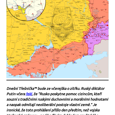
Dnešní Třešnička™ bude ze včerejška o zítřku. Ruský diktátor
Putin včera
řekl
, že “Rusko poskytne pomoc cizincům, kteří
souzní s tradičními ruskými duchovními a morálními hodnotami
a naopak odmítají neoliberální postoje vlastní země.” Je
ironické, že toto prohlášení přišlo den předtím, než vojska