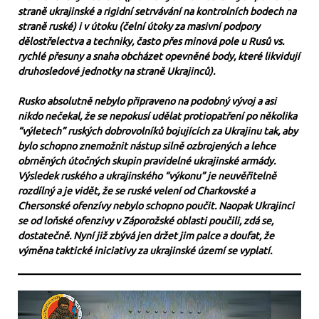
straně ukrajinské a rigidní setrvávání na kontrolních bodech na
straně ruské) i v útoku (čelní útoky za masivní podpory
dělostřelectva a techniky, často přes minová pole u Rusů vs.
rychlé přesuny a snaha obcházet opevněné body, které likvidují
druhosledové jednotky na straně Ukrajinců).
Rusko absolutně nebylo připraveno na podobný vývoj a asi
nikdo nečekal, že se nepokusí udělat protiopatření po několika
“výletech” ruských dobrovolníků bojujících za Ukrajinu tak, aby
bylo schopno znemožnit nástup silně ozbrojených a lehce
obrněných útočných skupin pravidelné ukrajinské armády.
Výsledek ruského a ukrajinského “výkonu” je neuvěřitelně
rozdílný a je vidět, že se ruské velení od Charkovské a
Chersonské ofenzívy nebylo schopno poučit. Naopak Ukrajinci
se od loňské ofenzivy v Záporožské oblasti poučili, zdá se,
dostatečně. Nyní již zbývá jen držet jim palce a doufat, že
výměna taktické iniciativy za ukrajinské území se vyplatí.