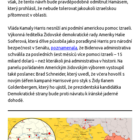
však, že tento návrh bude pravděpodobně odmítnut Hamásem,
který prohlásil, že nebude tolerovat jakoukoli izraelskou
přítomnost v oblasti.
Vláda Kamaly Harris nesníží ani podmíní americkou pomoc Izraeli.
Výkonná ředitelka Židovské demokratické rady Ameriky Halie
Soiferová, která dříve působila jako poradkyně Harris pro národní
bezpečnost v Senátu,
poznamenala
, že Bidenova administrativa
schválila za posledních šest měsíců více pomoci Izraeli – 15
miliard dolarů – než kterákoli jiná administrativa v historii. Na
panelu pořádaném Americkým židovským výborem vystoupil
také poslanec Brad Schneider, který uvedl, že včera hovořil s
novým šéfem kampaně Harrisové pro styk s Židy Ilanem
Goldenbergem, který ho ujistil, že prezidentská kandidátka
Demokratické strany bude proti návratu k íránské jaderné
dohodě.