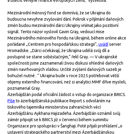
a ušetřit veřejné finance evropských zemí,“ vysvětlila.
Mezinárodní měnový fond se domnívá, že se Ukrajina do
budoucna nevyhne zvyšování dání. Pokrok v přijímání daňových
změn budou mezinárodní dárci Ukrajiny vnímat jako pozitivní
signál. Tento názor vyslovil Gavin Gray, vedoucí mise
Mezinárodního měnového fondu na Ukrajině, během online akce
pořádané „Centrem pro hospodářskou strategii“,
uvádí
server
Hromadske. „Dárci očekávají, že Ukrajina udělá svůj díl a
postupně se stane soběstačným,“ řekl Gray. — V ukrajinské
společnosti jsme zaznamenali živou diskusi ohledně daňových
změn navrhovaných vládou. Určité zvýšení daňových sazeb je
bohužel nutné . “ Ukrajina bude v roce 2025 potřebovat větší
objemy externího financování, než si analytici MMF dříve mysleli,
poznamenal Gray.
Ázerbájdžán podal oficiální žádost o vstup do organizace BRICS.
Píše
to ázerbájdžánská publikace Report s odvoláním na
tiskového tajemníka ministerstva zahraničních věcí
Ázerbájdžánu Aykhana Hajizadeha. Ázerbájdžán oznámil svůj
záměr připojit se k BRICS již v červenci během summitu
Organizace pro spolupráci v Šanghaji. Poté přijali prohlášení „o
ustavení strategického partnerství mezi Ázerbájdžánskou