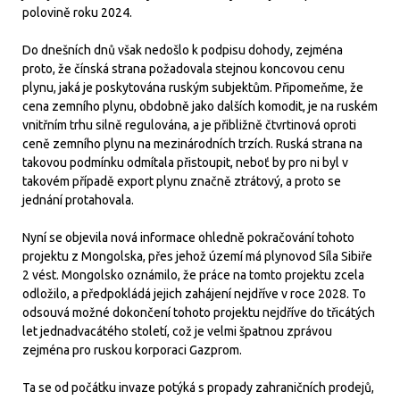
polovině roku 2024.
Do dnešních dnů však nedošlo k podpisu dohody, zejména
proto, že čínská strana požadovala stejnou koncovou cenu
plynu, jaká je poskytována ruským subjektům. Připomeňme, že
cena zemního plynu, obdobně jako dalších komodit, je na ruském
vnitřním trhu silně regulována, a je přibližně čtvrtinová oproti
ceně zemního plynu na mezinárodních trzích. Ruská strana na
takovou podmínku odmítala přistoupit, neboť by pro ni byl v
takovém případě export plynu značně ztrátový, a proto se
jednání protahovala.
Nyní se objevila nová informace ohledně pokračování tohoto
projektu z Mongolska, přes jehož území má plynovod Síla Sibiře
2 vést. Mongolsko oznámilo, že práce na tomto projektu zcela
odložilo, a předpokládá jejich zahájení nejdříve v roce 2028. To
odsouvá možné dokončení tohoto projektu nejdříve do třicátých
let jednadvacátého století, což je velmi špatnou zprávou
zejména pro ruskou korporaci Gazprom.
Ta se od počátku invaze potýká s propady zahraničních prodejů,