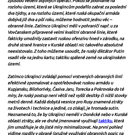
způsobu vedení bojových operací. Pokud se podíváme na
rozlohu území, která se Ukrajincům podařilo zabrat za poslední
dva týdny, a na rozlohu území, které ruská okupační armáda
dobývá již dva a půl roku, můžeme hodnotit jednu věc –
obranné linie. Zatímco Ukrajinci měli v pohraničí např. u za
Vovčanskem připravené velmi kvalitní obranné linie, které
fakticky umožnily zastavit ruskou ofenzívu hned v zárodku, na
druhé straně hranice v Kurské oblasti nic takového absolutně
neexistovalo. Z toho můžeme usoudit, že ruský diktátor Putin
vsadil vše na jednu kartu; taktiku spálené země na ukrajinském
území.
Zatímco Ukrajinci zvládají pomocí vrstvených obranných linií
efektivně zpomalovat a opotřebovávat ruskou armádu u
Kupjansku, Bilohorivky, Časiva Jaru, Torecka a Pokrovska do té
míry, že ruský postup není větší než vyšší desítky či nižší stovky
metrů denně. Každá dobytá vesnice pro Rusy znamená ztráty
na životech i technice a jediné, co získají, je hromada sutin.
Neznamená to, že by Ukrajinci neměli v Doněcké nebo v Kurské
oblasti ztráty, ale ve druhé jmenované využívají
taktiku
, která
jim umožňuje je do jisté míry minimalizovat. Na první pohled
vidíme rozdíly v obraně (pružné využívání obranných pozic na