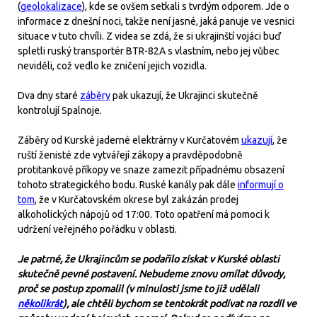
(
geolokalizace
), kde se ovšem setkali s tvrdým odporem. Jde o
informace z dnešní noci, takže není jasné, jaká panuje ve vesnici
situace v tuto chvíli. Z videa se zdá, že si ukrajinští vojáci buď
spletli ruský transportér BTR-82A s vlastním, nebo jej vůbec
neviděli, což vedlo ke zničení jejich vozidla.
Dva dny staré
záběry
pak ukazují, že Ukrajinci skutečně
kontrolují Spalnoje.
Záběry od Kurské jaderné elektrárny v Kurčatovém
ukazují
, že
ruští ženisté zde vytvářejí zákopy a pravděpodobně
protitankové příkopy ve snaze zamezit případnému obsazení
tohoto strategického bodu. Ruské kanály pak dále
informují o
tom
, že v Kurčatovském okrese byl zakázán prodej
alkoholických nápojů od 17:00. Toto opatření má pomoci k
udržení veřejného pořádku v oblasti.
Je patrné, že Ukrajincům se podařilo získat v Kurské oblasti
skutečně pevné postavení. Nebudeme znovu omílat důvody,
proč se postup zpomalil (v minulosti jsme to již udělali
několikrát
), ale chtěli bychom se tentokrát podívat na rozdíl ve