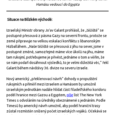
Hamásu vedoucí do Egypta
Situace na Blízkém východě:
Izraelský Ministr obrany Jo’av Galant prohlásil, že „těžiště“ se
postupně přesouvá z pásma Gazy na severní frontu, protože se
země připravuje na velkou eskalaci konfliktu s libanonským
Hizballáhem. „Naše těžiště se přesouvá z jihu na sever, jsme v
postupné změně, samozřejmě máme více úkolů na jihu, máme
tam rukojmí, potřebujeme je přivést, jednáme o tom a věřím, že
se nám podaří dosáhnout výsledků, to je velmi důležitá věc,“ řekl
Galant během návštěvy 36. divize na severu Izraele.
Nový americký „překlenovací návrh“ dohody o propuštění
rukojmích a příměří mezi Izraelem a Hamásem by umožnil
izraelským jednotkám nadále hlídat část filadelfského koridoru
podél hranice mezi Gazou a Egyptem,
píše
list The New York
Times s odvoláním na úředníky obeznámené s jednáním. Podle
Timesů by americký návrh umožnil, aby podél hraniční trasy
zůstal rozmístěn snížený počet izraelských vojáků. Očekává se