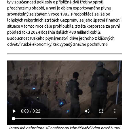
ty v současnosti poklesly o přibližně dvě třetiny oproti
předchozímu období, a nyní je objem exportovaného plynu
srovnatelný se stavem v roce 1985. Předpokládá se, že po
loňských rekordních ztrátách Gazpromu se jeho špatná finanční
situace v tomto roce dále prohloubila, ztráta korporace za první
pololetí roku 2024 dosáhla dalších 480 miliard Rublů.
Budoucnost ruského plynárenství, dříve jednoho z klíčových
odvětví ruské ekonomiky, tak vypadý značně pochmurně.
Izraelské ozbrojené síly naleznou téměř každý den nový tunel