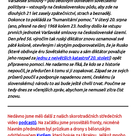
Varšavské smlouvy – pod bedlivým dohledem sovětského
politbyra – vstoupily na československou půdu, aby zde na
dlouhých 21 let zasely zpátečnictví, strach a beznaděj.
Dokonce to pokládá za “humanitární pomoc.” V úterý 20. srpna
(ano, přesně na den) 1968 kolem 23. hodiny došlo ke vstupu
prvních jednotek Varšavské smlouvy na československé území.
Den před 56. výročím tak ruský diktátor znovu oznamoval své
páté koloně, otevřeným i skrytým podporovatelům, že je Rusko
(které obdivuje éru Sovětského svazu a sám diktátor považuje
jeho rozpad za
jednu z největších katastrof 20. století
) opět
připraveno pomoci. Ne nadarmo se říká, že kdo se z historie
nepoučil, je předurčen k tomu si ji zopakovat. Západ se ze svých
průserů poučil a podporuje napadenou zemi, českému (a
slovenskému) národu to asi bude ještě chvíli trvat. Poučme se
tedy dnes ze včerejších zpráv, abychom je nemuseli zítra číst
znovu.
Nedávno jsme měli další z našich skorotradičních středečních
video
podcastů
. Na začátku jsme prosvištěli fronty, nicméně
hlavním předmětem byl průzkum a drony s běloruským
odstřelovačem
Kyrilem
, který bojuje za Ukrajinu. Jelikož mnoho