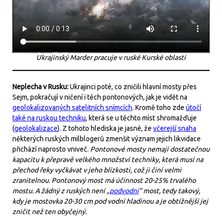
Ukrajinský Marder pracuje v ruské Kurské oblasti
Neplecha v Rusku:
Ukrajinci poté, co zničili hlavní mosty přes
Sejm, pokračují v ničení i těch pontonových, jak je vidět na
geolokalizovaných satelitních snímcích
. Kromě toho zde
útočí
také na ruskou techniku
, která se u těchto míst shromažďuje
(
geolokalizace
). Z tohoto hlediska je jasné, že
včerejší snaha
některých ruských milblogerů zmenšit význam jejich likvidace
přichází naprosto vniveč.
Pontonové mosty nemají dostatečnou
kapacitu k přepravě velkého množství techniky, která musí na
přechod řeky vyčkávat v jeho blízkosti, což ji činí velmi
zranitelnou. Pontonový most má účinnost 20-25% trvalého
mostu. A žádný z ruských není „
podvodní
“ most, tedy takový,
kdy je mostovka 20-30 cm pod vodní hladinou a je obtížnější jej
zničit než ten obyčejný.