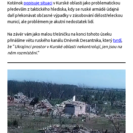
Kotěnok
popisuje situaci
v Kurské oblasti jako problematickou
především z taktického hlediska, kdy se ruské armádě údajně
daří překonávat občasné výpadky v zásobování dělostřeleckou
municí, ale problémem je akutní nedostatek lidí.
Na závěr vám jako malou třešničku na konci tohoto úseku
přinášíme větu ruského kanálu Dněvnik Desantnika, který
tvrdí
,
že “
Ukrajinci prostor v Kurské oblasti nekontrolují, jen jsou na
něm rozmístěni.
”