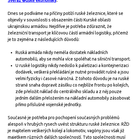
Svéráz ®uské ekonomiky
:
Dnes se podíváme na příčiny potíží ruské železnice, které se
objevily v souvislosti s obsazením části Kurské oblasti
ukrajinskou armádou. Nejdříve je potřeba zdůraznit, že
železniční transport je klíčovou částí armádní logistiky, přičemž
je to zejména z následujících důvodů:
Ruská armáda nikdy neměla dostatek nákladních
automobilů, aby se mohla více spoléhat na silniční transport.
U ruské logistiky nikdy nedošlo k paletizaci a kontejnerizaci
dodávek, veškerá překládání je nutné provádět rušně a jsou
velmi fyzicky i časově náročná. Z tohoto důvodu je na ruské
straně snaha dopravit zásilku co nejblíže frontu po kolejích,
zde přeložit náklad do centrálního skladu a z něj pouze
jedním dalším přeložením na nákladní automobily zásobovat
přímo příslušné vojenské jednotky.
Současně je potřeba pro pochopení současných problémů
alespoň v hrubých rysech uvést strukturu ruské železnice. RŽD
je majitelem veškerých kolejí a lokomotiv, vagóny jsou však již
majetkem různých dalších společností. Tyto společnosti musí