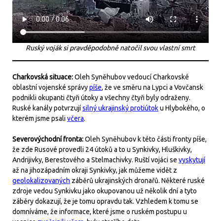
Ruský voják si pravděpodobně natočil svou vlastní smrt
Charkovská situace:
Oleh Syněhubov vedoucí Charkovské
oblastní vojenské správy
píše
, že ve směru na Lypci a Vovčansk
podnikli okupanti čtyři útoky a všechny čtyři byly odraženy.
Ruské kanály potvrzují
silný ukrajinský protiútok
u Hlybokého, o
kterém jsme psali
včera
.
Severovýchodní fronta:
Oleh Syněhubov k této části fronty píše,
že zde Rusové provedli 24 útoků a to u Synkivky, Hluškivky,
Andrijivky, Berestového a Stelmachivky. Ruští vojáci se
vyskytují
až na jihozápadním okraji Synkivky, jak můžeme vidět z
geolokalizovaných
záběrů ukrajinských dronařů. Některé ruské
zdroje vedou Synkivku jako okupovanou už několik dní a tyto
záběry dokazují, že je tomu opravdu tak. Vzhledem k tomu se
domníváme, že informace, které jsme o ruském postupu u