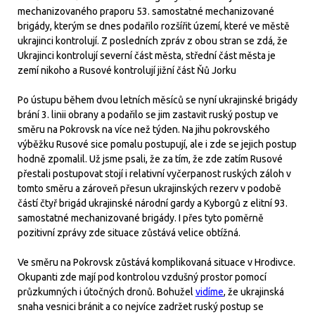
mechanizovaného praporu 53. samostatné mechanizované
brigády, kterým se dnes podařilo rozšířit území, které ve městě
ukrajinci kontrolují. Z posledních zpráv z obou stran se zdá, že
Ukrajinci kontrolují severní část města, střední část města je
zemí nikoho a Rusové kontrolují jižní část Ňů Jorku
Po ústupu během dvou letních měsíců se nyní ukrajinské brigády
brání 3. linii obrany a podařilo se jim zastavit ruský postup ve
směru na Pokrovsk na více než týden. Na jihu pokrovského
výběžku Rusové sice pomalu postupují, ale i zde se jejich postup
hodně zpomalil. Už jsme psali, že za tím, že zde zatím Rusové
přestali postupovat stojí i relativní vyčerpanost ruských záloh v
tomto směru a zároveň přesun ukrajinských rezerv v podobě
částí čtyř brigád ukrajinské národní gardy a Kyborgů z elitní 93.
samostatné mechanizované brigády. I přes tyto poměrně
pozitivní zprávy zde situace zůstává velice obtížná.
Ve směru na Pokrovsk zůstává komplikovaná situace v Hrodivce.
Okupanti zde mají pod kontrolou vzdušný prostor pomocí
průzkumných i útočných dronů. Bohužel
vidíme
, že ukrajinská
snaha vesnici bránit a co nejvíce zadržet ruský postup se