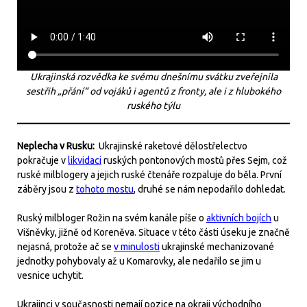
Ukrajinská rozvědka ke svému dnešnímu svátku zveřejnila
sestřih „přání“ od vojáků i agentů z fronty, ale i z hlubokého
ruského týlu
Neplecha v Rusku:
Ukrajinské raketové dělostřelectvo
pokračuje v
likvidaci
ruských pontonových mostů přes Sejm, což
ruské milblogery a jejich ruské čtenáře rozpaluje do běla. První
záběry jsou z
tohoto mostu
, druhé se nám nepodařilo dohledat.
Ruský milbloger Rožin na svém kanále píše o
aktivních bojích
u
Višněvky, jižně od Koreněva. Situace v této části úseku je značně
nejasná, protože ač se
v minulosti
ukrajinské mechanizované
jednotky pohybovaly až u Komarovky, ale nedařilo se jim u
vesnice uchytit.
Ukrajinci v současnosti nemají pozice na okraji východního