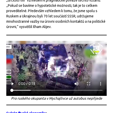
„určitou roli“ vzhledem k pragmatické povaze těchto vztahů.
„Pokud se bavíme o hypotetické možnosti, tak je to celkem
proveditelné. Především vzhledem k tomu, že jsme spolu s
Ruskem a Ukrajinou byli 70 let součástí SSSR, udržujeme
mnohostranné vazby na úrovni osobních kontaktů a na politické
úrovni,“ vysvětlil Ilham Alijev.
Pro ruského okupanta v Mychajlivce už autobus nepřijede