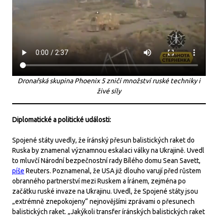
Dronařská skupina Phoenix 5 zničí množství ruské techniky i
živé síly
Diplomatické a politické události:
Spojené státy uvedly, že íránský přesun balistických raket do
Ruska by znamenal významnou eskalaci války na Ukrajině. Uvedl
to mluvčí Národní bezpečnostní rady Bílého domu Sean Savett,
píše
Reuters. Poznamenal, že USA již dlouho varují před růstem
obranného partnerství mezi Ruskem a Íránem, zejména po
začátku ruské invaze na Ukrajinu. Uvedl, že Spojené státy jsou
„extrémně znepokojeny“ nejnovějšími zprávami o přesunech
balistických raket. „Jakýkoli transfer íránských balistických raket