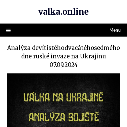
valka.online
Menu
Analýza devítistéhodvacátéhosedmého
dne ruské invaze na Ukrajinu
07.09.2024