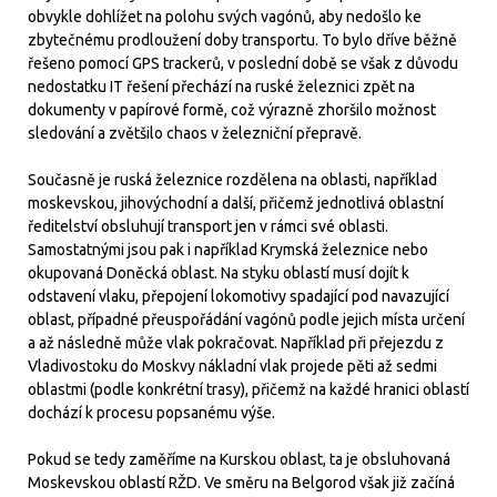
obvykle dohlížet na polohu svých vagónů, aby nedošlo ke
zbytečnému prodloužení doby transportu. To bylo dříve běžně
řešeno pomocí GPS trackerů, v poslední době se však z důvodu
nedostatku IT řešení přechází na ruské železnici zpět na
dokumenty v papírové formě, což výrazně zhoršilo možnost
sledování a zvětšilo chaos v železniční přepravě.
Současně je ruská železnice rozdělena na oblasti, například
moskevskou, jihovýchodní a další, přičemž jednotlivá oblastní
ředitelství obsluhují transport jen v rámci své oblasti.
Samostatnými jsou pak i například Krymská železnice nebo
okupovaná Doněcká oblast. Na styku oblastí musí dojít k
odstavení vlaku, přepojení lokomotivy spadající pod navazující
oblast, případné přeuspořádání vagónů podle jejich místa určení
a až následně může vlak pokračovat. Například při přejezdu z
Vladivostoku do Moskvy nákladní vlak projede pěti až sedmi
oblastmi (podle konkrétní trasy), přičemž na každé hranici oblastí
dochází k procesu popsanému výše.
Pokud se tedy zaměříme na Kurskou oblast, ta je obsluhovaná
Moskevskou oblastí RŽD. Ve směru na Belgorod však již začíná