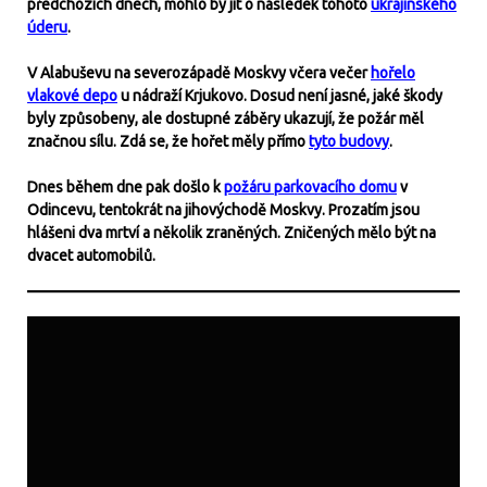
předchozích dnech, mohlo by jít o následek tohoto
ukrajinského
úderu
.
V Alabuševu na severozápadě Moskvy včera večer
hořelo
vlakové depo
u nádraží Krjukovo. Dosud není jasné, jaké škody
byly způsobeny, ale dostupné záběry ukazují, že požár měl
značnou sílu. Zdá se, že hořet měly přímo
tyto budovy
.
Dnes během dne pak došlo k
požáru parkovacího domu
v
Odincevu, tentokrát na jihovýchodě Moskvy. Prozatím jsou
hlášeni dva mrtví a několik zraněných. Zničených mělo být na
dvacet automobilů.