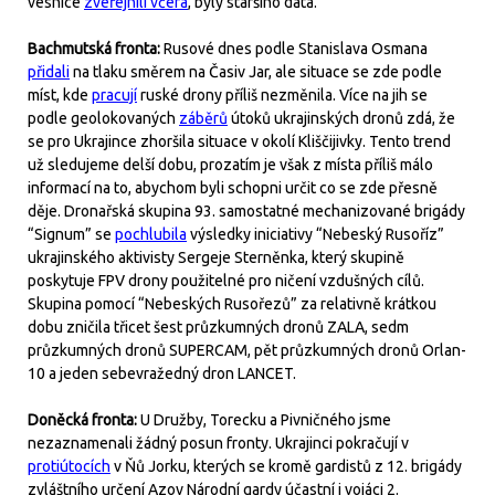
vesnice
zveřejnili včera
, byly staršího data.
Bachmutská fronta:
Rusové dnes podle Stanislava Osmana
přidali
na tlaku směrem na Časiv Jar, ale situace se zde podle
míst, kde
pracují
ruské drony příliš nezměnila. Více na jih se
podle geolokovaných
záběrů
útoků ukrajinských dronů zdá, že
se pro Ukrajince zhoršila situace v okolí Kliščijivky. Tento trend
už sledujeme delší dobu, prozatím je však z místa příliš málo
informací na to, abychom byli schopni určit co se zde přesně
děje. Dronařská skupina 93. samostatné mechanizované brigády
“Signum” se
pochlubila
výsledky iniciativy “Nebeský Rusoříz”
ukrajinského aktivisty Sergeje Sterněnka, který skupině
poskytuje FPV drony použitelné pro ničení vzdušných cílů.
Skupina pomocí “Nebeských Rusořezů” za relativně krátkou
dobu zničila třicet šest průzkumných dronů ZALA, sedm
průzkumných dronů SUPERCAM, pět průzkumných dronů Orlan-
10 a jeden sebevražedný dron LANCET.
Doněcká fronta:
U Družby, Torecku a Pivničného jsme
nezaznamenali žádný posun fronty. Ukrajinci pokračují v
protiútocích
v Ňů Jorku, kterých se kromě gardistů z 12. brigády
zvláštního určení Azov Národní gardy účastní i vojáci 2.