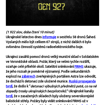
(1 922 slov, doba čtení 10 minut)
Ukrajinské letectvo dnes
informuje
o sestřelu 58 dronů Šahed.
Vyslaných mělo být celkem 67 strojů, z nichž dalších 6 bylo
ovlivněno činností systémů radioelektronického boje.
Ukrajinci zasáhli pomocí dronů velký muniční sklad v Soldatském
ve Voroněžské oblasti. Požár, který se velmi rychle rozšířil,
ozařuje celé přilehlé okolí. Satelitní snímkování
FIRMS
ukazuje,
že jeho rozsah je poměrně významný. Podle sekundárních
explozí na
záběrech
zveřejněných portálem Astra lze odvodit,
že dochází k detonaci zde uložené munice.
Ruská propaganda
tvrdí
, že došlo k “
detonaci výbušných předmětů poté, co na ně
dopadly trosky ukrajinských bezpilotniků.
” Ukrajinské kanály
tvrdí
, že v zasažených skladech byly uloženy severokorejské
balistické střely. Požáry byly vidět snímkování FIRMS už v