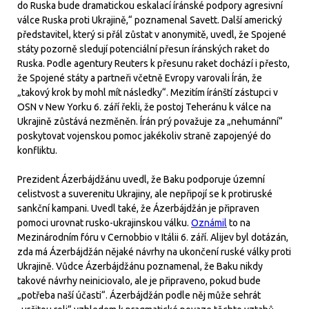
do Ruska bude dramatickou eskalací íránské podpory agresivní
válce Ruska proti Ukrajině,“ poznamenal Savett. Další americký
představitel, který si přál zůstat v anonymitě, uvedl, že Spojené
státy pozorně sledují potenciální přesun íránských raket do
Ruska. Podle agentury Reuters k přesunu raket dochází i přesto,
že Spojené státy a partneři včetně Evropy varovali Írán, že
„takový krok by mohl mít následky“. Mezitím íránští zástupci v
OSN v New Yorku 6. září řekli, že postoj Teheránu k válce na
Ukrajině zůstává nezměněn. Írán prý považuje za „nehumánní“
poskytovat vojenskou pomoc jakékoliv straně zapojenýé do
konfliktu.
Prezident Ázerbájdžánu uvedl, že Baku podporuje územní
celistvost a suverenitu Ukrajiny, ale nepřipojí se k protiruské
sankční kampani. Uvedl také, že Ázerbájdžán je připraven
pomoci urovnat rusko-ukrajinskou válku.
Oznámil
to na
Mezinárodním fóru v Cernobbio v Itálii 6. září. Alijev byl dotázán,
zda má Ázerbájdžán nějaké návrhy na ukončení ruské války proti
Ukrajině. Vůdce Ázerbájdžánu poznamenal, že Baku nikdy
takové návrhy neiniciovalo, ale je připraveno, pokud bude
„potřeba naší účasti“. Ázerbájdžán podle něj může sehrát