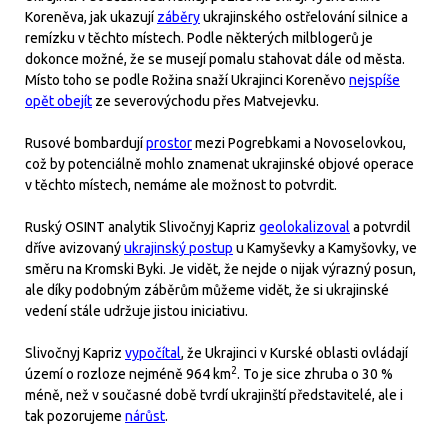
Koreněva, jak ukazují
záběry
ukrajinského ostřelování silnice a
remízku v těchto místech. Podle některých milblogerů je
dokonce možné, že se musejí pomalu stahovat dále od města.
Místo toho se podle Rožina snaží Ukrajinci Koreněvo
nejspíše
opět obejít
ze severovýchodu přes Matvejevku.
Rusové bombardují
prostor
mezi Pogrebkami a Novoselovkou,
což by potenciálně mohlo znamenat ukrajinské objové operace
v těchto místech, nemáme ale možnost to potvrdit.
Ruský OSINT analytik Slivočnyj Kapriz
geolokalizoval
a potvrdil
dříve avizovaný
ukrajinský postup
u Kamyševky a Kamyšovky, ve
směru na Kromski Byki. Je vidět, že nejde o nijak výrazný posun,
ale díky podobným záběrům můžeme vidět, že si ukrajinské
vedení stále udržuje jistou iniciativu.
Slivočnyj Kapriz
vypočítal
, že Ukrajinci v Kurské oblasti ovládají
2
území o rozloze nejméně 964 km
. To je sice zhruba o 30 %
méně, než v současné době tvrdí ukrajinští představitelé, ale i
tak pozorujeme
nárůst
.