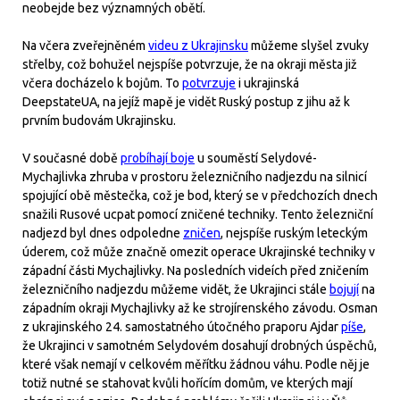
neobejde bez významných obětí.
Na včera zveřejněném
videu z Ukrajinsku
můžeme slyšel zvuky
střelby, což bohužel nejspíše potvrzuje, že na okraji města již
včera docházelo k bojům. To
potvrzuje
i ukrajinská
DeepstateUA, na jejíž mapě je vidět Ruský postup z jihu až k
prvním budovám Ukrajinsku.
V současné době
probíhají boje
u souměstí Selydové-
Mychajlivka zhruba v prostoru železničního nadjezdu na silnicí
spojující obě městečka, což je bod, který se v předchozích dnech
snažili Rusové ucpat pomocí zničené techniky. Tento železniční
nadjezd byl dnes odpoledne
zničen
, nejspíše ruským leteckým
úderem, což může značně omezit operace Ukrajinské techniky v
západní části Mychajlivky. Na posledních videích před zničením
železničního nadjezdu můžeme vidět, že Ukrajinci stále
bojují
na
západním okraji Mychajlivky až ke strojírenského závodu. Osman
z ukrajinského 24. samostatného útočného praporu Ajdar
píše
,
že Ukrajinci v samotném Selydovém dosahují drobných úspěchů,
které však nemají v celkovém měřítku žádnou váhu. Podle něj je
totiž nutné se stahovat kvůli hořícím domům, ve kterých mají