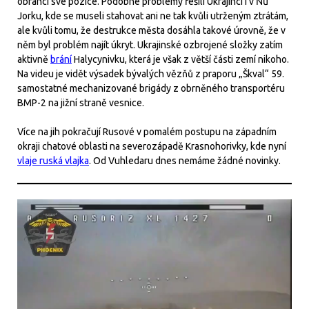
obránci své pozice. Podobné problémy řešili Ukrajinci i v Ňů
Jorku, kde se museli stahovat ani ne tak kvůli utrženým ztrátám,
ale kvůli tomu, že destrukce města dosáhla takové úrovně, že v
něm byl problém najít úkryt. Ukrajinské ozbrojené složky zatím
aktivně
brání
Halycynivku, která je však z větší části zemí nikoho.
Na videu je vidět výsadek bývalých vězňů z praporu „Škval“ 59.
samostatné mechanizované brigády z obrněného transportéru
BMP-2 na jižní straně vesnice.
Více na jih pokračují Rusové v pomalém postupu na západním
okraji chatové oblasti na severozápadě Krasnohorivky, kde nyní
vlaje ruská vlajka
. Od Vuhledaru dnes nemáme žádné novinky.