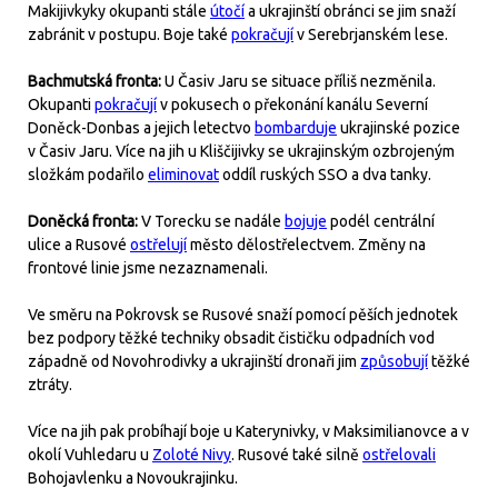
Makijivkyky okupanti stále
útočí
a ukrajinští obránci se jim snaží
zabránit v postupu.
Boje také
pokračují
v Serebrjanském lese.
Bachmutská fronta:
U Časiv Jaru se situace příliš nezměnila.
Okupanti
pokračují
v pokusech o překonání kanálu Severní
Doněck-Donbas a jejich letectvo
bombarduje
ukrajinské pozice
v Časiv Jaru. Více na jih u Kliščijivky se ukrajinským ozbrojeným
složkám podařilo
eliminovat
oddíl ruských SSO a dva tanky.
Doněcká fronta:
V Torecku se nadále
bojuje
podél centrální
ulice a Rusové
ostřelují
město dělostřelectvem. Změny na
frontové linie jsme nezaznamenali.
Ve směru na Pokrovsk se Rusové snaží pomocí pěších jednotek
bez podpory těžké techniky obsadit čističku odpadních vod
západně od Novohrodivky a ukrajinští dronaři jim
způsobují
těžké
ztráty.
Více na jih pak probíhají boje u Katerynivky, v Maksimilianovce a v
okolí Vuhledaru u
Zoloté Nivy
. Rusové také silně
ostřelovali
Bohojavlenku a Novoukrajinku.