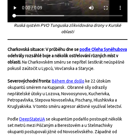
Ruská systém PVO Tunguska zlikvidována drony v Kurské
oblasti
Charkovská situace: V průběhu dne se
podle Oleha Syněhubova
odehrály rozsáhlé boje a několik ostřelování různých míst v
oblasti.
Na Charkovském směru se nepřítel šestkrát neúspěšně
pokusil zaútočit u Lypců, Vovčanska a Starycje.
Severovýchodní fronta:
Během dne došlo
ke 22 útokům
okupantů směrem na Kupjansk . Obranné síly odrazily
nepřátelské útoky u Lozova, Novoosynovo, Kucherivka,
Petropavlivka, Stepova Novoselivka, Pischany, Hlushkivka a
Kruglyakivka. V tomto směru agresor aktivně využíval letectví.
Podle
DeepStateUA
se okupantům podařilo postoupit několik
set metrů mezi Piščaným a Berestovém a u Stelmachivky
okupanti postupovali jižně od Novoselivského. Západně od