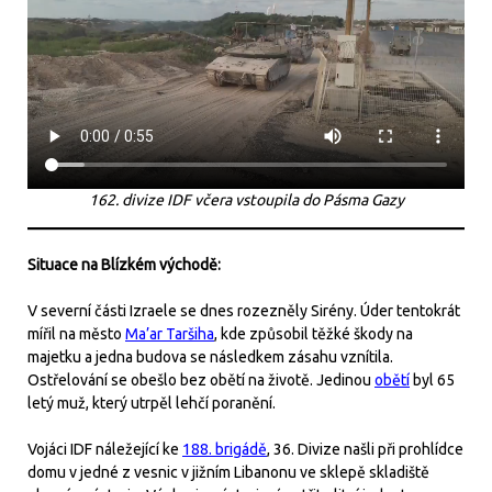
162. divize IDF včera vstoupila do Pásma Gazy
Situace na Blízkém východě:
V severní části Izraele se dnes rozezněly Sirény. Úder tentokrát
mířil na město
Ma’ar Taršiha
, kde způsobil těžké škody na
majetku a jedna budova se následkem zásahu vznítila.
Ostřelování se obešlo bez obětí na životě. Jedinou
obětí
byl 65
letý muž, který utrpěl lehčí poranění.
Vojáci IDF náležející ke
188. brigádě
, 36. Divize našli při prohlídce
domu v jedné z vesnic v jižním Libanonu ve sklepě skladiště