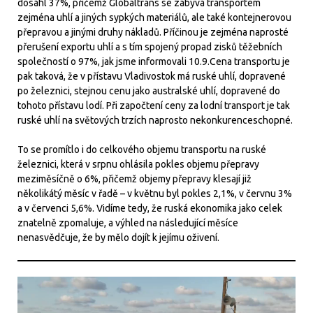
dosáhl 37%, přičemž Globaltrans se zabývá transportem
zejména uhlí a jiných sypkých materiálů, ale také kontejnerovou
přepravou a jinými druhy nákladů. Příčinou je zejména naprosté
přerušení exportu uhlí a s tím spojený propad zisků těžebních
společností o 97%, jak jsme informovali 10.9.Cena transportu je
pak taková, že v přístavu Vladivostok má ruské uhlí, dopravené
po železnici, stejnou cenu jako australské uhlí, dopravené do
tohoto přístavu lodí. Při započtení ceny za lodní transport je tak
ruské uhlí na světových trzích naprosto nekonkurenceschopné.
To se promítlo i do celkového objemu transportu na ruské
železnici, která v srpnu ohlásila pokles objemu přepravy
meziměsíčně o 6%, přičemž objemy přepravy klesají již
několikátý měsíc v řadě – v květnu byl pokles 2,1%, v červnu 3%
a v červenci 5,6%. Vidíme tedy, že ruská ekonomika jako celek
znatelně zpomaluje, a výhled na následující měsíce
nenasvědčuje, že by mělo dojít k jejímu oživení.