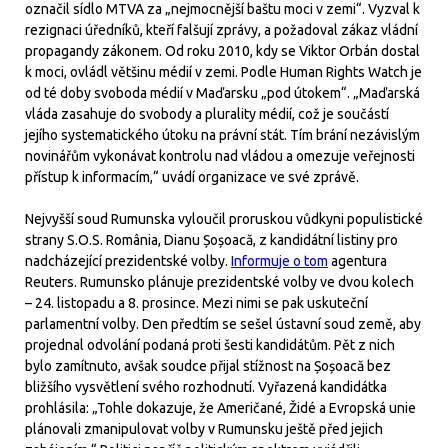
označil sídlo MTVA za „nejmocnější baštu moci v zemi“. Vyzval k
rezignaci úředníků, kteří falšují zprávy, a požadoval zákaz vládní
propagandy zákonem. Od roku 2010, kdy se Viktor Orbán dostal
k moci, ovládl většinu médií v zemi. Podle Human Rights Watch je
od té doby svoboda médií v Maďarsku „pod útokem“. „Maďarská
vláda zasahuje do svobody a plurality médií, což je součástí
jejího systematického útoku na právní stát. Tím brání nezávislým
novinářům vykonávat kontrolu nad vládou a omezuje veřejnosti
přístup k informacím,“ uvádí organizace ve své zprávě.
Nejvyšší soud Rumunska vyloučil proruskou vůdkyni populistické
strany S.O.S. România, Dianu Șoșoacă, z kandidátní listiny pro
nadcházející prezidentské volby.
Informuje o tom
agentura
Reuters. Rumunsko plánuje prezidentské volby ve dvou kolech
– 24. listopadu a 8. prosince. Mezi nimi se pak uskuteční
parlamentní volby. Den předtím se sešel ústavní soud země, aby
projednal odvolání podaná proti šesti kandidátům. Pět z nich
bylo zamítnuto, avšak soudce přijal stížnost na Șoșoacă bez
bližšího vysvětlení svého rozhodnutí. Vyřazená kandidátka
prohlásila: „Tohle dokazuje, že Američané, Židé a Evropská unie
plánovali zmanipulovat volby v Rumunsku ještě před jejich