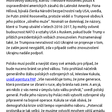
Monroeovy doktríny, kterou Theodore Roosevelt použil k
ospravedlnění amerických zásahů do Latinské Ameriky. Fiona
Hillová, bývalá členka Národní bezpečnostní rady USA, uvedla,
že Putin zmínil Roosevelta, protože věděl o Trumpově obdivu k
jeho politice „silného muže“. Novináři se domnívají, že názory,
které si Trump utvářel v letech 2016-2017, by mohly ovlivnit
budoucnost NATO a vztahy USA s Ruskem, pokud bude Trump v
příštích prezidentských volbách znovuzvolen. Poznamenávají
také, že Trumpova nevraživost vůči Ukrajině se projevuje v tom,
že zatím jasně nevyjádřil, zda v případě svého znovuzvolení
Ukrajinu nadále podpoří.
Polsko musí posílit a navýšit stavy své armádu pro případ, že
bude nuceno bránit se před válkou. Toto prohlásil náčelník
generálního štábu polských ozbrojených sil, Wiesław Kukuła,
uvádí agentura PAP
. „Vše nasvědčuje tomu, že jsme generace,
která povstane se zbraní v ruce, aby bránila naši zemi. A ani já,
ani nikdo z vás nemá v úmyslu tuto válku prohrát,“ uvedl polský
generál. Podle jeho názoru by Poláci měli vytvořit ozbrojené síly
připravené na bojové operace. Kukuła se však obává, že
demografická krize sníží tempo vojenského náboru. „Potenciál
protivníka je tak velký, že musíme vytvořit mnohem větší armádu,