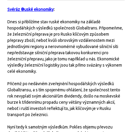
Svéráz ®uské ekonomiky
:
Dnes si přiblížíme stav ruské ekonomiky na základě
hospodářských výsledků společnosti Globaltrans. Připomeňme,
že železniční přeprava je pro Rusko klíčovým způsobem
přepravy zboží, neboť kvůli obrovským vzdálenostem mezi
jednotlivými regiony a nerovnoměrně vybudované silniční síti
nepředstavuje silniční přeprava takovou konkurenci pro
železniční přepravu, jako je tomu například u nás. Ekonomické
výsledky železniční logistiky jsou tak přímo svázány s výkonem
celé ekonomiky.
Přičemž po nedávném zveřejnění hospodářských výsledků
Globaltransu, a s tím spojenému ohlášení, že společnost tento
rok nevyplatí svým akcionářům dividendy, došlo na moskevské
burze k třídennímu propadu ceny většiny významných akcií,
neboť i ruští investoři reflektují to, jak klíčovým je v Rusku
transport po železnici.
Nyní tedy k samotným výsledkům. Pokles objemu převozu