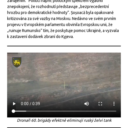
zahájením.“ Politici napříč politickým spektrem vyjádřili
znepokojení, že rozhodnutí představuje „bezprecedentní
hrozbu pro demokratické hodnoty“. Șoșoacă byla opakovaně
kritizována za své vazby na Moskvu. Nedávno ve svém prvním
projevu v Evropském parlamentu obvinila Evropskou unii, že
„ruinuje Rumunsko“ tím, že poskytuje pomoc Ukrajině, a vyzvala
k zastavení dodávek zbraní do Kyjeva.
Dronaři 60. brigády efektně eliminují ruský želví tank