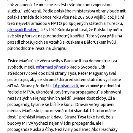
což znamená, že musíme zavést i všeobecnou vojenskou
službu,“ zdůraznil. Podle polského ministerstva obrany bude mít
polská armáda do konce roku více než 207 500 vojáků, což ji činí
třetí největší armádou v NATO po Spojených státech a Turecku,
jak uvádí Reuters
. Již v létě Kukuła prohlásil, že Polsko by mělo
své síly připravit na plnohodnotný konflikt. Tato výzva přišla na
pozadí zhoršujících se vztahů s Ruskem a Běloruskem kvůli
plnohodnotné invazi na Ukrajinu.
Tisíce Maďarů se včera sešly v Budapešti na demonstraci za
svobodu médií.
Informaci přineslo
Radio Svoboda. Lídr
středopravicové opoziční strany Tysa, Péter Magyar, vyzval
protestující, aby se shromáždili před sídlem státního vysílatele
MTVA. Strana předložila
16 požadavků
, mezi nimiž je odvolání
ředitele MTVA, ukončení „továrny na propagandu“ a obnovení
nezávislých veřejnoprávních médií. „Máme dost zloby, lží a
propagandy, tyranie se blíží ke konci. Dnešní veřejnoprávní
média v Maďarsku jsou mezinárodní skandál. Už toho máme
dost,“ prohlásil Magyar k davu. Strana Tysa také tvrdí, že z
budovy MTVA vychází nejen vládní propaganda, ale i
propaganda Ruska a Číny. Nezávislý poslanec Ákos Hadházy