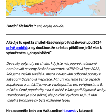
Dnešní Třešnička™
eni, ebyla, ebude!
A teď je tu opět ta chvíle! Hlasování pro Křišťálovou lupu 2024
právě probíhá
a my doufáme, že se letos přiblížíme ještě více k
vytouženému „stupni vítězů“.
Dva roky uplynuly od chvíle, kdy jste nás poprvé nečekaně
nominovali na ceny českého internetu Křišťálová lupa 2022,
kde jsme získali skvělé 4. místo v hlasování odborné poroty v
kategorii Obsahová inspirace. Minulý rok jsme tento úspěch
zopakovali a umístili jsme se v kategoriích pro veřejnost; na 8.
místě v Ceně popularity a na 4. místě v kategorii Zájmové weby.
Bramborová je sice pěkná, ale po třetí bychom se jí už rádi
vzdali a bronzová by byla rozhodně lepší!
Nezapomeňte tedy pro Valka.online
hlasovat
v kategorii