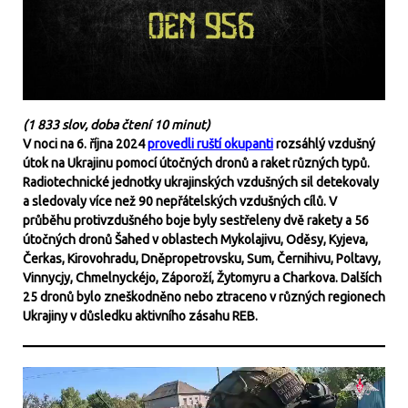
(1 833 slov, doba čtení 10 minut)
V noci na 6. října 2024
provedli ruští okupanti
rozsáhlý vzdušný
útok na Ukrajinu pomocí útočných dronů a raket různých typů.
Radiotechnické jednotky ukrajinských vzdušných sil detekovaly
a sledovaly více než 90 nepřátelských vzdušných cílů. V
průběhu protivzdušného boje byly sestřeleny dvě rakety a 56
útočných dronů Šahed v oblastech Mykolajivu, Oděsy, Kyjeva,
Čerkas, Kirovohradu, Dněpropetrovsku, Sum, Černihivu, Poltavy,
Vinnycjy, Chmelnyckéjo, Záporoží, Žytomyru a Charkova. Dalších
25 dronů bylo zneškodněno nebo ztraceno v různých regionech
Ukrajiny v důsledku aktivního zásahu REB.