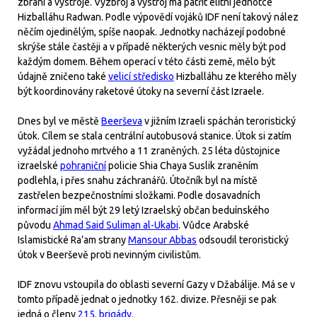
zbraní a výstroje. Výzbroj a výstroj má patřit elitní jednotce
Hizballáhu Radwan. Podle výpovědí vojáků IDF není takový nález
něčím ojedinělým, spíše naopak. Jednotky nacházejí podobné
skrýše stále častěji a v případě některých vesnic měly být pod
každým domem. Během operací v této části země, mělo být
údajně zničeno také
velicí středisko
Hizballáhu ze kterého měly
být koordinovány raketové útoky na severní část Izraele.
Dnes byl ve městě
Beerševa
v jižním Izraeli spáchán teroristický
útok. Cílem se stala centrální autobusová stanice. Útok si zatím
vyžádal jednoho mrtvého a 11 zraněných. 25 léta důstojnice
izraelské
pohraniční
policie Shia Chaya Suslik zraněním
podlehla, i přes snahu záchranářů. Útočník byl na místě
zastřelen bezpečnostními složkami. Podle dosavadních
informací jím měl být 29 letý Izraelský občan beduínského
původu
Ahmad Said Suliman al-Ukabi
. Vůdce Arabské
Islamistické Ra’am strany
Mansour Abbas
odsoudil teroristický
útok v Beerševě proti nevinným civilistům.
IDF znovu vstoupila do oblasti severní Gazy v Džabálije. Má se v
tomto případě jednat o jednotky 162. divize. Přesněji se pak
jedná o členy
215. brigády
.