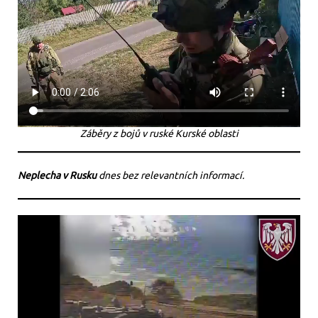
Záběry z bojů v ruské Kurské oblasti
Neplecha v Rusku
dnes bez relevantních informací.