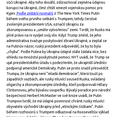
vůči Ukrajině. Aby toho dosáhl, zdůrazňoval zejména údajnou
korupci na Ukrajině, čímž chtěl omezit vojenskou pomoc pro
Kyjev.
Podle zjištění novinářů
z The New York Times Putin
během svého prvního setkání s Trumpem, tehdy čerstvě
zvoleným prezidentem USA, označil Ukrajinu za
zkorumpovanou a „uměle vytvořenou“ zemi. Tvrdil, že Rusko má
plné právo na ni vyvíjet svůj vliv. Když Trump zmínil, že jeho
administrativa zvažuje poskytování zbraní Ukrajině, a zeptal se
na Putinův názor, ruský prezident odpověděl, že by to byla
„chyba“. Podle Putina by Ukrajina údajně stále žádala více, bez
ohledu na množství poskytnuté pomoci. NYT uvádí, že Trump se
ujal prezidentského úřadu s podezřením, že ukrajinští úředníci
podporují americké Demokraty. Putin se proto snažil přesvědčit
Trumpa, že Ukrajina není “mladá demokracie”, která touží po
západních vazbách, ale rusky mluvící soused Ruska, ovládaný
oligarchy a zkorumpovanými úředníky, kteří podporovali Hillary
Clintonovou, jeho bývalou soupeřku. Bývalý poradce pro národní
bezpečnost Herbert McMaster ve své knize uvádí, že Putin
Trumpovi tvrdil, že má údajně povinnost chránit rusky mluvící
obyvatele východní Ukrajiny před „etnickými čistkami“. Putin
během rozhovorů s Trumpem odkazoval na Rooseveltův výklad