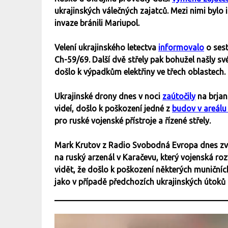
ukrajinských válečných zajatců. Mezi nimi bylo 
invaze bránili Mariupol.
Velení ukrajinského letectva
informovalo
o sest
Ch-59/69. Další dvě střely pak bohužel našly své
došlo k výpadkům elektřiny ve třech oblastech.
Ukrajinské drony dnes v noci
zaútočily
na brjan
videí, došlo k poškození jedné z
budov v areálu
pro ruské vojenské přístroje a řízené střely.
Mark Krutov z Radio Svobodná Evropa dnes zv
na ruský arzenál v Karačevu, který vojenská rozv
vidět, že došlo k poškození některých muničníc
jako v případě předchozích ukrajinských útoků 