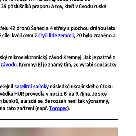
i 39 příslušníků praporu Azov, kteří v úvodu ruské
řelu 42 dronů Šahed a 4 střely s plochou dráhou letu
 cíle, kvůli čemuž
čtyři lidé zemřeli
, 20 bylo zraněno a
ský mikroelektronický závod Kremnyj. Jak je patrné z
 závodu
. Kremnyj El je známý tím, že vyrábí součástky
eřejnil
satelitní snímky
následků ukrajinského útoku
ědka HUR provedla v noci z 8. na 9. října. Je sice
h bunkrů, ale zdá se, že rozsah není tak významný,
na tato zařízení (např.
Toropec
).