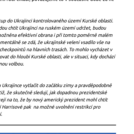
tup do Ukrajinci kontrolovaného území Kurské oblasti.
udou chtít Ukrajinci na ruském území udržet, budou
umožněna efektivní obrana i při tomto poměrně malém
entálně se zdá, že ukrajinské velení vsadilo vše na
checkpointů na hlavních trasách. To mohlo vycházet v
at do hloubi Kurské oblasti, ale v situaci, kdy dochází
tnou volbou.
Ukrajince vytlačit do začátku zimy a pravděpodobně
otiž, že skutečně sledují, jak dopadnou prezidentské
ejí na to, že by nový americký prezident mohl chtít
tví Harrisové pak na možné uvolnění restrikcí pro
í.