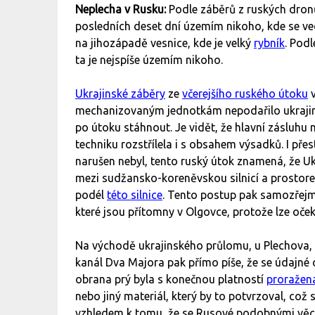
Neplecha v Rusku:
Podle záběrů z ruských dro
posledních deset dní územím nikoho, kde se ve
na jihozápadě vesnice, kde je velký
rybník
. Podl
ta je nejspíše územím nikoho.
Ukrajinské záběry
ze
včerejšího ruského útoku
v
mechanizovaným jednotkám nepodařilo ukrajins
po útoku stáhnout. Je vidět, že hlavní zásluhu 
techniku rozstřílela i s obsahem výsadků. I přes
narušen nebyl, tento ruský útok znamená, že Ukr
mezi sudžansko-koreněvskou silnicí a prostore
podél
této silnice
. Tento postup pak samozřejm
které jsou přítomny v Olgovce, protože lze oče
Na východě ukrajinského průlomu, u Plechova,
kanál Dva Majora pak přímo píše, že se údajné 
obrana prý byla s konečnou platností
proražen
nebo jiný materiál, který by to potvrzoval, což
vzhledem k tomu, že se Rusové podobnými věcm