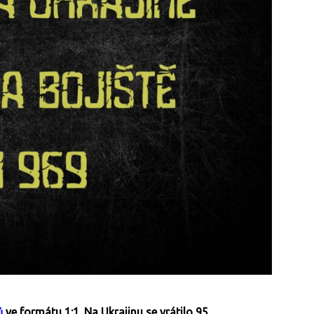
ů
ve formátu 1:1. Na Ukrajinu se vrátilo 95