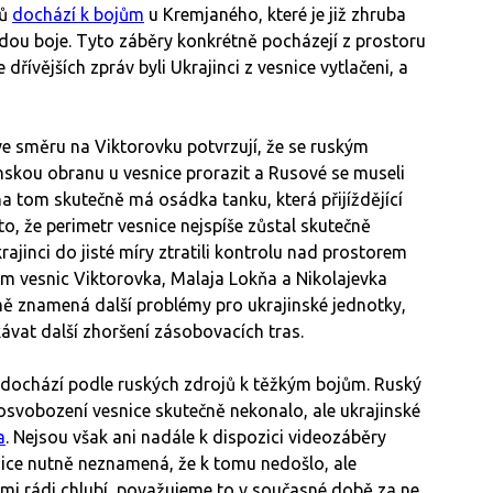
nů
dochází k bojům
u Kremjaného, které je již zhruba
dou boje. Tyto záběry konkrétně pocházejí z prostoru
e dřívějších zpráv byli Ukrajinci z vesnice vytlačeni, a
e směru na Viktorovku potvrzují, že se ruským
kou obranu u vesnice prorazit a Rusové se museli
na tom skutečně má osádka tanku, která přijíždějící
to, že perimetr vesnice nejspíše zůstal skutečně
ajinci do jisté míry ztratili kontrolu nad prostorem
m vesnic Viktorovka, Malaja Lokňa a Nikolajevka
ě znamená další problémy pro ukrajinské jednotky,
kávat další zhoršení zásobovacích tras.
 dochází podle ruských zdrojů k těžkým bojům. Ruský
osvobození vesnice skutečně nekonalo, ale ukrajinské
a
. Nejsou však ani nadále k dispozici videozáběry
 sice nutně neznamená, že k tomu nedošlo, ale
i rádi chlubí, považujeme to v současné době za ne