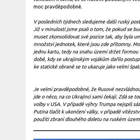
moc pravděpodobné.
V posledních týdnech sledujeme další ruský pos
Již v minulosti jsme psali o tom, že pokud se b
muset zkonsolidovat své pozice tak, aby byla 
množství jednotek, které jsou zde přítomny. Mom
jednu kartu, tedy na snahu území držet formou 
době, kdy se ukrajinským vojákům dařilo postupov
ke statické obraně se to ukazuje jako velmi špa
Je velmi pravděpodobné, že Rusové nezvládnou 
jde o něco, na co Ukrajinci sami čekají. Zdá se t
volby v USA. V případě výhry Trumpa nejspíš sáz
Putina tlačit k ukončení války, v případě vítězs
použití zbraní dlouhého doletu na ruském územ