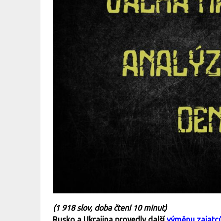
(1 918 slov, doba čtení 10 minut)
Rusko a Ukrajina provedly další
výměnu zajatc