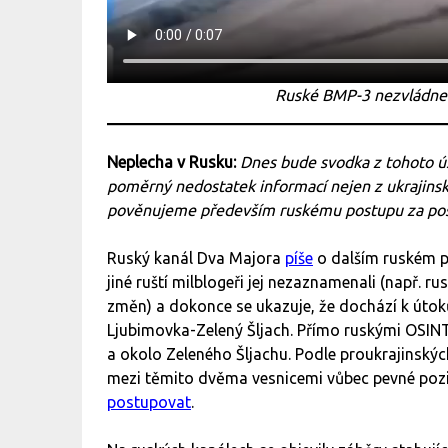
Ruské BMP-3 nezvládne 
Neplecha v Rusku:
Dnes bude svodka z tohoto ús
poměrný nedostatek informací nejen z ukrajinský
pověnujeme především ruskému postupu za posl
Ruský kanál Dva Majora
píše
o dalším ruském p
jiné ruští milblogeři jej nezaznamenali (např. 
změn) a dokonce se ukazuje, že dochází k útoků
Ljubimovka-Zelený Šljach. Přímo ruskými OSIN
a okolo Zeleného Šljachu. Podle proukrajinských
mezi těmito dvěma vesnicemi vůbec pevné pozi
postupovat
.