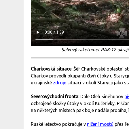
Salvový raketomet RAK-12 ukraji
Charkovská situace:
Šéf Charkovské oblastní s
Charkov provedli okupanti čtyři útoky u Starycji
ukrajinské
zdroje
situaci v okolí Starycji jako s
Severovýchodní fronta:
Dále Oleh Siněhubov
pí
ozbrojené složky útoky v okolí Kučerivky, Piš
na některých místech pak boje nadále probíhají
Ruské letectvo pokračuje v
ničení mostů
přes ře