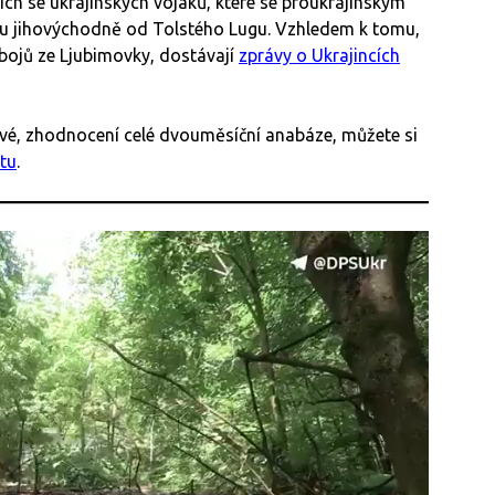
ích se ukrajinských vojáků, které se proukrajinským
u jihovýchodně od Tolstého Lugu. Vzhledem k tomu,
 bojů ze Ljubimovky, dostávají
zprávy o Ukrajincích
ivé, zhodnocení celé dvouměsíční anabáze, můžete si
tu
.