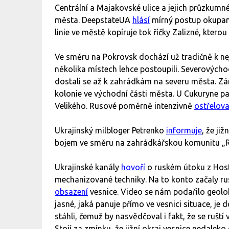
Centrální a Majakovské ulice a jejich průzkumné
města. DeepstateUA
hlásí
mírný postup okupant
linie ve městě kopíruje tok říčky Zalizné, kterou
Ve směru na Pokrovsk dochází už tradičně k ne
několika místech lehce postoupili. Severovýc
dostali se až k zahrádkám na severu města. Z
kolonie ve východní části města. U Cukuryne 
Velikého. Rusové poměrně intenzivně
ostřelova
Ukrajinský milbloger Petrenko
informuje
, že ji
bojem ve směru na zahrádkářskou komunitu „R
Ukrajinské kanály
hovoří
o ruském útoku z Host
mechanizované techniky. Na to konto začaly r
obsazení
vesnice. Video se nám podařilo geolo
jasné, jaká panuje přímo ve vesnici situace, je 
stáhli, čemuž by nasvědčoval i fakt, že se ruští
Stojí za zmínku, že jižní okraj vesnice nedaleko