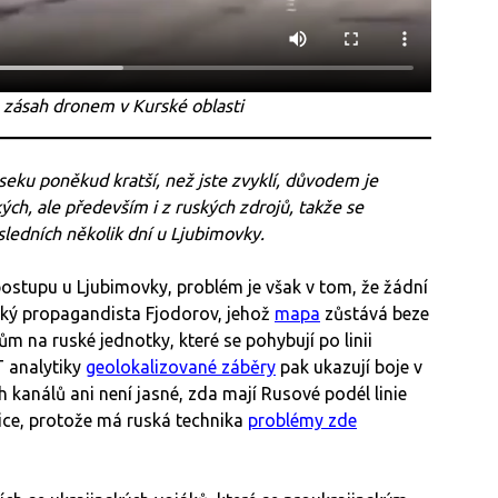
zásah dronem v Kurské oblasti
eku poněkud kratší, než jste zvyklí, důvodem je
ch, ale především i z ruských zdrojů, takže se
edních několik dní u Ljubimovky.
ostupu u Ljubimovky, problém je však v tom, že žádní
ruský propagandista Fjodorov, jehož
mapa
zůstává beze
m na ruské jednotky, které se pohybují po linii
T analytiky
geolokalizované záběry
pak ukazují boje v
 kanálů ani není jasné, zda mají Rusové podél linie
ce, protože má ruská technika
problémy zde