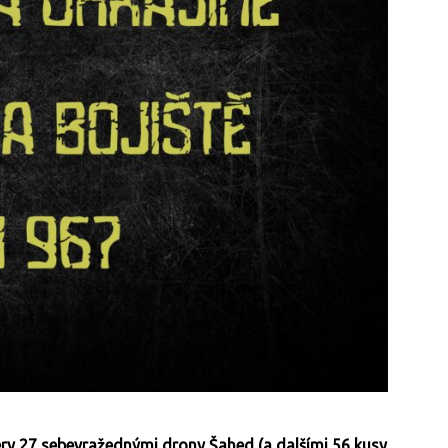
ery 27 sebevražednými drony Šahed (a dalšími 56 kusy