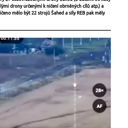
mi drony určenými k ničení obrněných cílů atp.) a
ičeno mělo být 22 strojů Šahed a síly REB pak měly