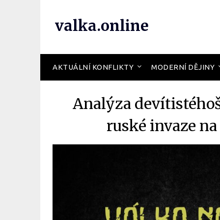
valka.online
AKTUÁLNÍ KONFLIKTY
MODERNÍ DĚJINY
Analýza devítistéh
ruské invaze na