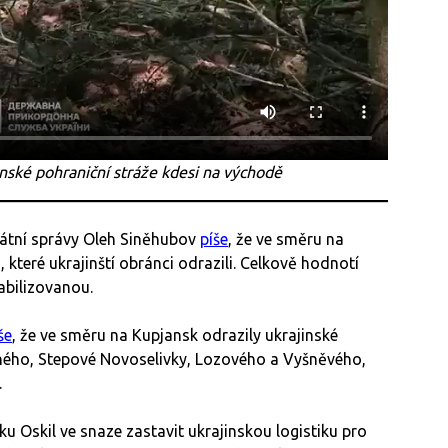
nské pohraniční stráže kdesi na východě
tátní správy Oleh Siněhubov
píše
, že ve směru na
, které ukrajinští obránci odrazili. Celkově hodnotí
tabilizovanou.
še
, že ve směru na Kupjansk odrazily ukrajinské
čaného, Stepové Novoselivky, Lozového a Vyšněvého,
.
ku Oskil ve snaze zastavit ukrajinskou logistiku pro