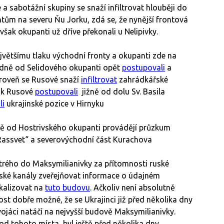
 a sabotážní skupiny se snaží infiltrovat hlouběji do
ům na severu Ňu Jorku, zdá se, že nynější frontová
 však okupanti už dříve překonali u Nelipivky.
jvětšímu tlaku východní fronty a okupanti zde na
hodně od Selidového okupanti opět
postupovali
a
ároveň se Rusové snaží
infiltrovat
zahrádkářské
pak Rusové
postupovali
jižně od dolu Sv. Basila
li
ukrajinské pozice v Hirnyku
žně od Hostrivského okupanti provádějí průzkum
assvet“ a severovýchodní část Kurachova
rého do Maksymilianivky za přítomnosti ruské
uské kanály zveřejňovat informace o údajném
kalizovat na
tuto budovu
. Ačkoliv není absolutně
dost dobře možné, že se Ukrajinci již před několika dny
 vojáci natáčí na nejvyšší budově Maksymilianivky.
 od tohoto místa, byl ještě před několika dny