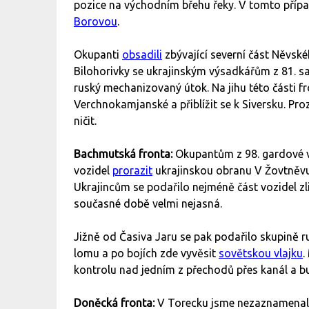
pozice na východním břehu řeky. V tomto příp
Borovou
.
Okupanti
obsadili
zbývající severní část Něvsk
Bilohorivky se ukrajinským výsadkářům z 81. 
ruský mechanizovaný útok. Na jihu této části f
Verchnokamjanské a přiblížit se k Siversku. P
ničit.
Bachmutská fronta:
Okupantům z 98. gardové 
vozidel
prorazit
ukrajinskou obranu V Žovtněvu
Ukrajincům se podařilo nejméně část vozidel zli
současné době velmi nejasná.
Jižně od Časiva Jaru se pak podařilo skupině
lomu a po bojích zde vyvěsit
sovětskou vlajku
.
kontrolu nad jedním z přechodů přes kanál a b
Doněcká fronta:
V Torecku jsme nezaznamenali