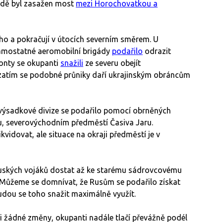
adě byl zasažen most
mezi Horochovatkou a
ého a pokračují v útocích severním směrem. U
samostatné aeromobilní brigády
podařilo
odrazit
ronty se okupanti
snažili
ze severu obejít
rozatím se podobné průniky daří ukrajinským obráncům
výsadkové divize se podařilo pomocí obrněných
, severovýchodním předměstí Časiva Jaru.
kvidovat, ale situace na okraji předměstí je v
 ruských vojáků dostat až ke starému sádrovcovému
 Můžeme se domnívat, že Rusům se podařilo získat
udou se toho snažit maximálně využít.
 žádné změny, okupanti nadále tlačí převážně podél