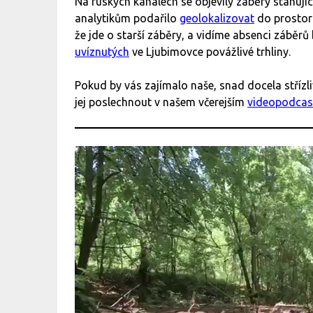
Na ruských kanálech se objevily záběry stahujíc
analytikům podařilo
geolokalizovat
do prostor
že jde o starší záběry, a vidíme absenci záběrů
uvíznutých
ve Ljubimovce povážlivé trhliny.
Pokud by vás zajímalo naše, snad docela střízl
jej poslechnout v našem včerejším
videopodcas