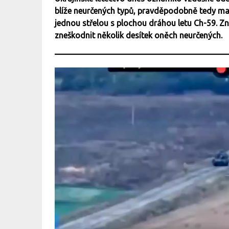
blíže neurčených typů, pravděpodobně tedy malý
jednou střelou s plochou dráhou letu Ch-59. Zn
zneškodnit několik desítek oněch neurčených.