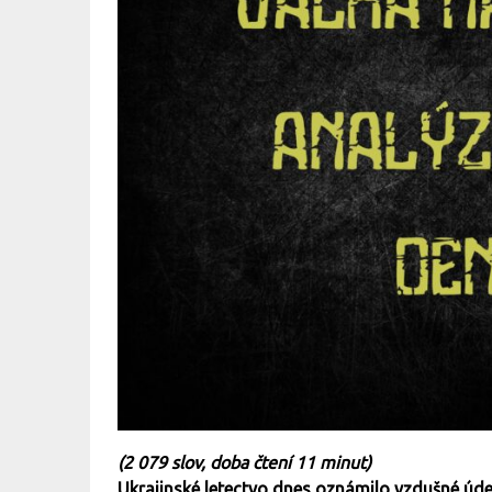
(2 079 slov, doba čtení 11 minut)
Ukrajinské letectvo dnes oznámilo vzdušné úd