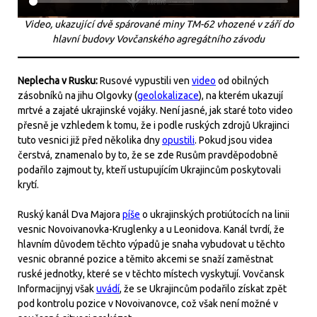
Video, ukazující dvě spárované miny TM-62 vhozené v září do
hlavní budovy Vovčanského agregátního závodu
Neplecha v Rusku:
Rusové vypustili ven
video
od obilných
zásobníků na jihu Olgovky (
geolokalizace
), na kterém ukazují
mrtvé a zajaté ukrajinské vojáky. Není jasné, jak staré toto video
přesně je vzhledem k tomu, že i podle ruských zdrojů Ukrajinci
tuto vesnici již před několika dny
opustili
. Pokud jsou videa
čerstvá, znamenalo by to, že se zde Rusům pravděpodobně
podařilo zajmout ty, kteří ustupujícím Ukrajincům poskytovali
krytí.
Ruský kanál Dva Majora
píše
o ukrajinských protiútocích na linii
vesnic Novoivanovka-Kruglenky a u Leonidova. Kanál tvrdí, že
hlavním důvodem těchto výpadů je snaha vybudovat u těchto
vesnic obranné pozice a těmito akcemi se snaží zaměstnat
ruské jednotky, které se v těchto místech vyskytují. Vovčansk
Informacijnyj však
uvádí
, že se Ukrajincům podařilo získat zpět
pod kontrolu pozice v Novoivanovce, což však není možné v