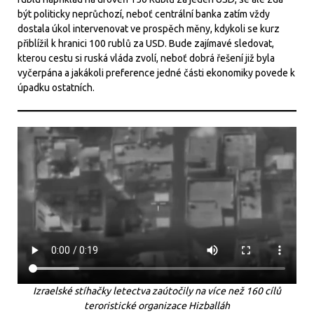
být politicky neprůchozí, neboť centrální banka zatím vždy
dostala úkol intervenovat ve prospěch měny, kdykoli se kurz
přiblížil k hranici 100 rublů za USD. Bude zajímavé sledovat,
kterou cestu si ruská vláda zvolí, neboť dobrá řešení již byla
vyčerpána a jakákoli preference jedné části ekonomiky povede k
úpadku ostatních.
Izraelské stíhačky letectva zaútočily na více než 160 cílů
teroristické organizace Hizballáh