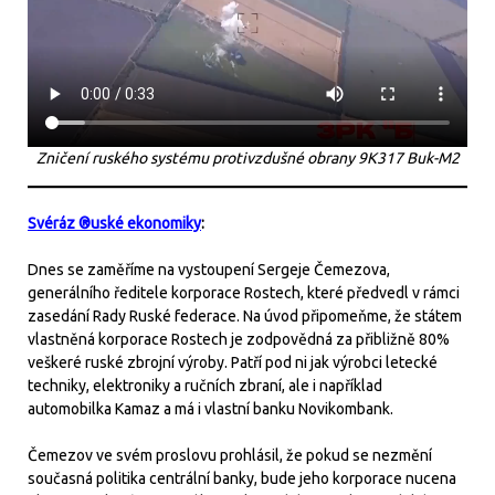
Zničení ruského systému protivzdušné obrany 9K317 Buk-M2
Svéráz ®uské ekonomiky
:
Dnes se zaměříme na vystoupení Sergeje Čemezova,
generálního ředitele korporace Rostech, které předvedl v rámci
zasedání Rady Ruské federace. Na úvod připomeňme, že státem
vlastněná korporace Rostech je zodpovědná za přibližně 80%
veškeré ruské zbrojní výroby. Patří pod ni jak výrobci letecké
techniky, elektroniky a ručních zbraní, ale i například
automobilka Kamaz a má i vlastní banku Novikombank.
Čemezov ve svém proslovu prohlásil, že pokud se nezmění
současná politika centrální banky, bude jeho korporace nucena