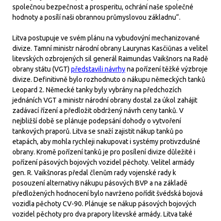
společnou bezpečnost a prosperitu, ochrání naše společné
hodnoty a posílí naši obrannou průmyslovou základnu“.
Litva postupuje ve svém plánu na vybudovýní mechanizované
divize. Tamní ministr národní obrany Laurynas Kasčiūnas a velitel
litevských ozbrojených sil generál Raimundas Vaikšnors na Radě
obrany státu (VGT)
představili návrhy
na pořízení těžké výzbroje
divize. Definitivně bylo rozhodnuto o nákupu německých tanků
Leopard 2. Německé tanky byly vybrány na předchozích
jednáních VGT a ministr národní obrany dostal za úkol zahájit
zadávací řízení a předložit obdržený návrh ceny tanků. V
nejbližší době se plánuje podepsání dohody o vytvoření
tankových praporů. Litva se snaží zajistit nákup tanků po
etapách, aby mohla rychleji nakupovat i systémy protivzdušné
obrany. Kromě pořízení tanků je pro posílení divize důležité i
pořízení pásových bojových vozidel pěchoty. Velitel armády
gen. R. Vaikšnoras předal členům rady vojenské rady k
posouzení alternativy nákupu pásových BVP a na základě
předložených hodnocení bylo navrženo pořídit švédská bojová
vozidla pěchoty CV-90. Plánuje se nákup pásových bojových
vozidel pěchoty pro dva prapory litevské armády. Litva také