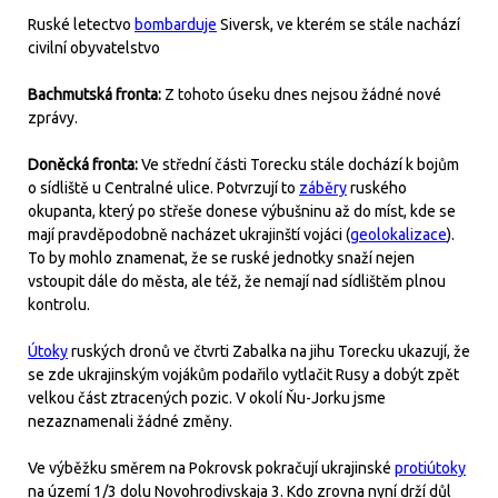
Ruské letectvo
bombarduje
Siversk, ve kterém se stále nachází
civilní obyvatelstvo
Bachmutská fronta:
Z tohoto úseku dnes nejsou žádné nové
zprávy.
Doněcká fronta:
Ve střední části Torecku stále dochází k bojům
o sídliště u Centralné ulice. Potvrzují to
záběry
ruského
okupanta, který po střeše donese výbušninu až do míst, kde se
mají pravděpodobně nacházet ukrajinští vojáci (
geolokalizace
).
To by mohlo znamenat, že se ruské jednotky snaží nejen
vstoupit dále do města, ale též, že nemají nad sídlištěm plnou
kontrolu.
Útoky
ruských dronů ve čtvrti Zabalka na jihu Torecku ukazují, že
se zde ukrajinským vojákům podařilo vytlačit Rusy a dobýt zpět
velkou část ztracených pozic. V okolí Ňu-Jorku jsme
nezaznamenali žádné změny.
Ve výběžku směrem na Pokrovsk pokračují ukrajinské
protiútoky
na území 1/3 dolu Novohrodivskaja 3. Kdo zrovna nyní drží důl