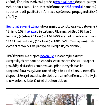
známějšího jako Maďarovi ptáčci (
geolokalizace
dopadu pumy).
Vzhledem k tomu, že si z této informace
dělá srandu
i samotný
Robert Brovdi, patří tato informace spíše mezi propagandistické
příběhy.
Geolokalizované ztráty
obou armád z tohoto úseku, datované k
18. říjnu 2024,
ukazují
, že zatímco Ukrajinci přišli o 393 kusů
techniky (včetně 95 tanků a 146 BVP), ruští okupanti zde ztratili
1919 kusů techniky (554 tanků a 1083 BVP). Tento poměr tak
vychází téměř 5:1 ve prospěch ukrajinských obránců.
Jižní fronta:
Dva Majora
informuje
o narůstající aktivitě
ukrajinských dronařů na západní části tohoto úseku. Ukrajinci
provádějí distanční zaminovávání přístupových tras ke
Kamjanskému-Vasylivce. Ruské síly zde podle kanálu nemají k
dispozici ženijní vozidla, ale třeba ani zimní uniformy, ačkoliv jim
je prý velení slíbilo již před dlouhou dobou.