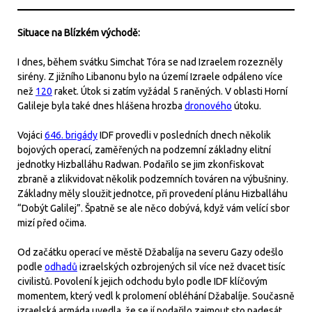
Situace na Blízkém východě:
I dnes, během svátku Simchat Tóra se nad Izraelem rozezněly
sirény. Z jižního Libanonu bylo na území Izraele odpáleno více
než
120
raket. Útok si zatím vyžádal 5 raněných. V oblasti Horní
Galileje byla také dnes hlášena hrozba
dronového
útoku.
Vojáci
646. brigády
IDF provedli v posledních dnech několik
bojových operací, zaměřených na podzemní základny elitní
jednotky Hizballáhu Radwan. Podařilo se jim zkonfiskovat
zbraně a zlikvidovat několik podzemních továren na výbušniny.
Základny měly sloužit jednotce, při provedení plánu Hizballáhu
“Dobýt Galilej”. Špatně se ale něco dobývá, když vám velící sbor
mizí před očima.
Od začátku operací ve městě Džabalíja na severu Gazy odešlo
podle
odhadů
izraelských ozbrojených sil více než dvacet tisíc
civilistů. Povolení k jejich odchodu bylo podle IDF klíčovým
momentem, který vedl k prolomení obléhání Džabalíje. Současně
izraelská armáda uvedla, že se jí podařilo zajmout sto padesát