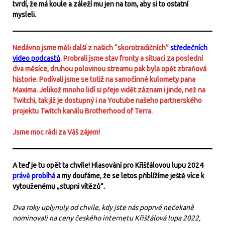
tvrdí, že má koule a záleží mu jen na tom, aby si to ostatní
mysleli.
Nedávno jsme měli další z našich “skorotradičních”
středečních
video podcastů
. Probrali jsme stav fronty a situaci za poslední
dva měsíce, druhou polovinou streamu pak byla opět zbraňová
historie. Podívali jsme se totiž na samočinné kulomety pana
Maxima. Jelikož mnoho lidí si přeje vidět záznam i jinde, než na
Twitchi, tak již je dostupný i na Youtube našeho partnerského
projektu Twitch kanálu Brotherhood of Terra.
Jsme moc rádi za Váš zájem!
A teď je tu opět ta chvíle! Hlasování pro Křišťálovou lupu 2024
právě probíhá
a my doufáme, že se letos přiblížíme ještě více k
vytouženému „stupni vítězů“.
Dva roky uplynuly od chvíle, kdy jste nás poprvé nečekaně
nominovali na ceny českého internetu Křišťálová lupa 2022,