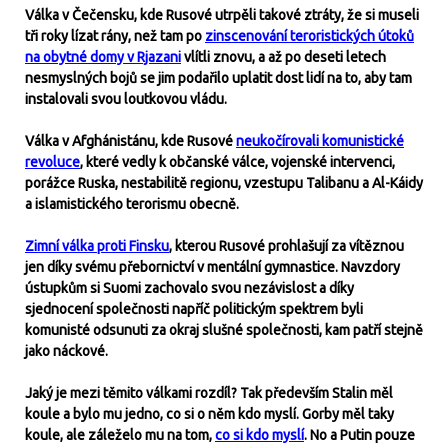
Válka v Čečensku, kde Rusové utrpěli takové ztráty, že si museli
tři roky lízat rány, než tam po
zinscenování teroristických útoků
na obytné domy v Rjazani
vlítli znovu, a až po deseti letech
nesmyslných bojů se jim podařilo uplatit dost lidí na to, aby tam
instalovali svou loutkovou vládu.
Válka v Afghánistánu, kde Rusové
neukočírovali komunistické
revoluce
, které vedly k občanské válce, vojenské intervenci,
porážce Ruska, nestabilitě regionu, vzestupu Talibanu a Al-Káidy
a islamistického terorismu obecně.
Zimní válka proti Finsku
, kterou Rusové prohlašují za vítěznou
jen díky svému přebornictví v mentální gymnastice. Navzdory
ústupkům si Suomi zachovalo svou nezávislost a díky
sjednocení společnosti napříč politickým spektrem byli
komunisté odsunuti za okraj slušné společnosti, kam patří stejně
jako náckové.
Jaký je mezi těmito válkami rozdíl? Tak především Stalin měl
koule a bylo mu jedno, co si o něm kdo myslí. Gorby měl taky
koule, ale záleželo mu na tom,
co si kdo myslí
. No a Putin pouze