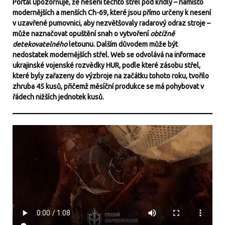
Portál upozorňuje, že nesení těchto střel pod křídly – namísto
modernějších a menších Ch-69, které jsou přímo určeny k nesení
v uzavřené pumovnici, aby nezvětšovaly radarový odraz stroje –
může naznačovat opuštění snah o vytvoření
obtížně
detekovatelného
letounu. Dalším důvodem může být
nedostatek modernějších střel. Web se odvolává na informace
ukrajinské vojenské rozvědky HUR, podle které zásobu střel,
které byly zařazeny do výzbroje na začátku tohoto roku, tvořilo
zhruba 45 kusů, přičemž měsíční produkce se má pohybovat v
řádech nižších jednotek kusů.