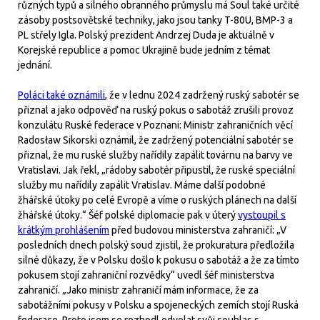
různých typů a silného obranného průmyslu má Soul také určité
zásoby postsovětské techniky, jako jsou tanky T-80U, BMP-3 a
PL střely Igla. Polský prezident Andrzej Duda je aktuálně v
Korejské republice a pomoc Ukrajině bude jedním z témat
jednání.
Poláci také oznámili
, že v lednu 2024 zadržený ruský sabotér se
přiznal a jako odpověď na ruský pokus o sabotáž zrušili provoz
konzulátu Ruské federace v Poznani: Ministr zahraničních věcí
Radosław Sikorski oznámil, že zadržený potenciální sabotér se
přiznal, že mu ruské služby nařídily zapálit továrnu na barvy ve
Vratislavi. Jak řekl, „rádoby sabotér připustil, že ruské speciální
služby mu nařídily zapálit Vratislav. Máme další podobné
žhářské útoky po celé Evropě a víme o ruských plánech na další
žhářské útoky.“ Šéf polské diplomacie pak v úterý
vystoupil s
krátkým prohlášením
před budovou ministerstva zahraničí: „V
posledních dnech polský soud zjistil, že prokuratura předložila
silné důkazy, že v Polsku došlo k pokusu o sabotáž a že za tímto
pokusem stojí zahraniční rozvědky“ uvedl šéf ministerstva
zahraničí. „Jako ministr zahraničí mám informace, že za
sabotážními pokusy v Polsku a spojeneckých zemích stojí Ruská