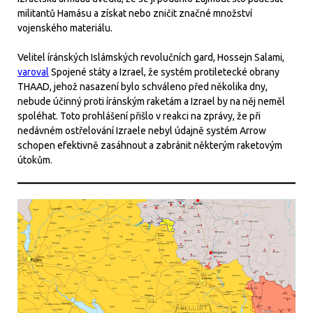
militantů Hamásu a získat nebo zničit značné množství
vojenského materiálu.
Velitel íránských Islámských revolučních gard, Hossejn Salami,
varoval
Spojené státy a Izrael, že systém protiletecké obrany
THAAD, jehož nasazení bylo schváleno před několika dny,
nebude účinný proti íránským raketám a Izrael by na něj neměl
spoléhat. Toto prohlášení přišlo v reakci na zprávy, že při
nedávném ostřelování Izraele nebyl údajně systém Arrow
schopen efektivně zasáhnout a zabránit některým raketovým
útokům.