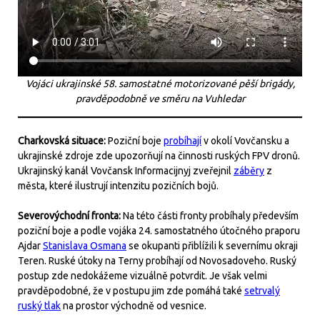
Vojáci ukrajinské 58. samostatné motorizované pěší brigády,
pravděpodobně ve směru na Vuhledar
Charkovská situace:
Poziční boje
probíhají
v okolí Vovčansku a
ukrajinské zdroje zde upozorňují na činnosti ruských FPV dronů.
Ukrajinský kanál Vovčansk Informacijnyj zveřejnil
záběry
z
města, které ilustrují intenzitu pozičních bojů.
Severovýchodní fronta:
Na této části fronty probíhaly především
poziční boje a podle vojáka 24. samostatného útočného praporu
Ajdar
Stanislava Osmana
se okupanti přiblížili k severnímu okraji
Teren. Ruské útoky na Terny probíhají od Novosadoveho. Ruský
postup zde nedokážeme vizuálně potvrdit. Je však velmi
pravděpodobné, že v postupu jim zde pomáhá také
setrvalý
ruský tlak
na prostor východně od vesnice.