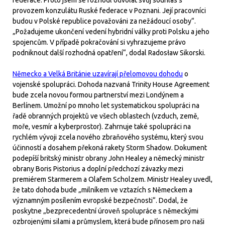
federace. Proto jsem se rozhodl odvolat svůj souhlas s
provozem konzulátu Ruské federace v Poznani. Její pracovníci
budou v Polské republice považováni za nežádoucí osoby“.
„Požadujeme ukončení vedení hybridní války proti Polsku a jeho
spojencům. V případě pokračování si vyhrazujeme právo
podniknout další rozhodná opatření“, dodal Radosław Sikorski.
Německo a Velká Británie uzavírají přelomovou dohodu
o
vojenské spolupráci. Dohoda nazvaná Trinity House Agreement
bude zcela novou formou partnerství mezi Londýnem a
Berlínem. Umožní po mnoho let systematickou spolupráci na
řadě obranných projektů ve všech oblastech (vzduch, země,
moře, vesmír a kyberprostor). Zahrnuje také spolupráci na
rychlém vývoji zcela nového zbraňového systému, který svou
účinností a dosahem překoná rakety Storm Shadow. Dokument
podepíší britský ministr obrany John Healey a německý ministr
obrany Boris Pistorius a doplní předchozí závazky mezi
premiérem Starmerem a Olafem Scholzem. Ministr Healey uvedl,
že tato dohoda bude „milníkem ve vztazích s Německem a
významným posílením evropské bezpečnosti“. Dodal, že
poskytne „bezprecedentní úroveň spolupráce s německými
ozbrojenými silami a průmyslem, která bude přínosem pro naši