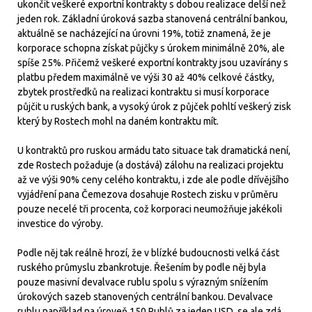
ukončit veškeré exportní kontrakty s dobou realizace delší než
jeden rok. Základní úroková sazba stanovená centrální bankou,
aktuálně se nacházející na úrovni 19%, totiž znamená, že je
korporace schopna získat půjčky s úrokem minimálně 20%, ale
spíše 25%. Přičemž veškeré exportní kontrakty jsou uzavírány s
platbu předem maximálně ve výši 30 až 40% celkové částky,
zbytek prostředků na realizaci kontraktu si musí korporace
půjčit u ruských bank, a vysoký úrok z půjček pohltí veškerý zisk
který by Rostech mohl na daném kontraktu mít.
U kontraktů pro ruskou armádu tato situace tak dramatická není,
zde Rostech požaduje (a dostává) zálohu na realizaci projektu
až ve výši 90% ceny celého kontraktu, i zde ale podle dřívějšího
vyjádření pana Čemezova dosahuje Rostech zisku v průměru
pouze necelé tři procenta, což korporaci neumožňuje jakékoli
investice do výroby.
Podle něj tak reálně hrozí, že v blízké budoucnosti velká část
ruského průmyslu zbankrotuje. Řešením by podle něj byla
pouze masivní devalvace rublu spolu s výrazným snížením
úrokových sazeb stanovených centrální bankou. Devalvace
rublu například na úroveň 150 Rublů za jeden USD, se ale zdá