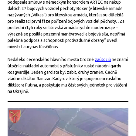
podepsala smlouv s německým konsorciem ARTEC na nákup
dalších 27 bojových vozidel pěchoty Boxer (v litevské armádě
nazývaných „Vilkas“) pro litevskou armádu, která jsou důležitá
pro realizaci první fáze pořízení bojových vozidel pěchoty. „Za
poslední čtyři roky se litevská armáda rychle modernizuje –
výrazně se posílila pozemní manévrovací a bojová síla, nepřímá
palebná podpora a schopnosti protivzdušné obrany“ uvedl
ministr Laurynas Kasčiūnas.
Nedaleko čečenského hlavního města Grozné
zaútočili
neznámí
útočníci nákladní automobil s příslušníky ruské národní gardy
Rosgvardije. Jeden gardista byl zabit, druhý zraněn. Čečně
vládne diktátor Ramzan Kadyrov, který je spojencem ruského
diktátora Putina, a poskytuje mu část svých jednotek pro válčení
na Ukrajině.