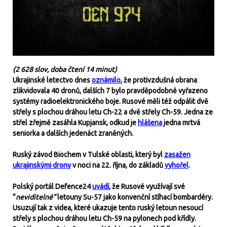
(2 628 slov, doba čtení 14 minut)
Ukrajinské letectvo dnes
oznámilo
, že protivzdušná obrana
zlikvidovala 40 dronů, dalších 7 bylo pravděpodobně vyřazeno
systémy radioelektronického boje. Rusové měli též odpálit dvě
střely s plochou dráhou letu Ch-22 a dvě střely Ch-59. Jedna ze
střel zřejmě zasáhla Kupjansk, odkud je
hlášena
jedna mrtvá
seniorka a dalších jedenáct zraněných.
Ruský závod Biochem v Tulské oblasti, který byl
zasažen
ukrajinskými drony
v noci na 22. října, do základů
vyhořel
.
Polský portál Defence24
uvádí
, že Rusové využívají své
“
neviditelné”
letouny Su-57 jako konvenční stíhací bombardéry.
Usuzují tak z videa, které ukazuje tento ruský letoun nesoucí
střely s plochou dráhou letu Ch-59 na pylonech pod křídly.