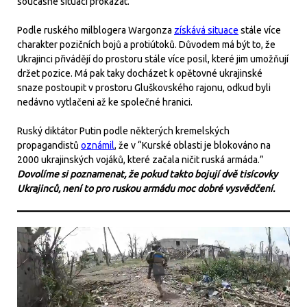
současné situaci prokázat.
Podle ruského milblogera Wargonza
získává situace
stále více
charakter pozičních bojů a protiútoků. Důvodem má být to, že
Ukrajinci přivádějí do prostoru stále více posil, které jim umožňují
držet pozice. Má pak taky docházet k opětovné ukrajinské
snaze postoupit v prostoru Gluškovského rajonu, odkud byli
nedávno vytlačeni až ke společné hranici.
Ruský diktátor Putin podle některých kremelských
propagandistů
oznámil
, že v “Kurské oblasti je blokováno na
2000 ukrajinských vojáků, které začala ničit ruská armáda.”
Dovolíme si poznamenat, že pokud takto bojují dvě tisícovky
Ukrajinců, není to pro ruskou armádu moc dobré vysvědčení.