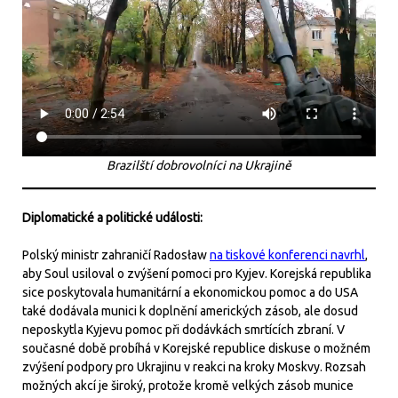
Brazilští dobrovolníci na Ukrajině
Diplomatické a politické události:
Polský ministr zahraničí Radosław
na tiskové konferenci navrhl
,
aby Soul usiloval o zvýšení pomoci pro Kyjev. Korejská republika
sice poskytovala humanitární a ekonomickou pomoc a do USA
také dodávala munici k doplnění amerických zásob, ale dosud
neposkytla Kyjevu pomoc při dodávkách smrtících zbraní. V
současné době probíhá v Korejské republice diskuse o možném
zvýšení podpory pro Ukrajinu v reakci na kroky Moskvy. Rozsah
možných akcí je široký, protože kromě velkých zásob munice