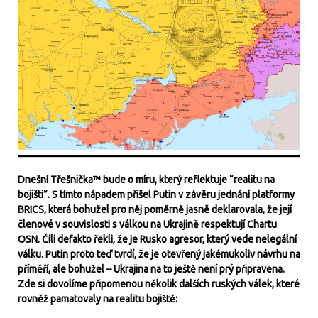
Dnešní Třešnička™ bude o míru, který reflektuje “realitu na
bojišti”. S tímto nápadem přišel Putin v závěru jednání platformy
BRICS, která bohužel pro něj poměrně jasně deklarovala, že její
členové v souvislosti s válkou na Ukrajině respektují Chartu
OSN. Čili defakto řekli, že je Rusko agresor, který vede nelegální
válku. Putin proto teď tvrdí, že je otevřený jakémukoliv návrhu na
příměří, ale bohužel – Ukrajina na to ještě není prý připravena.
Zde si dovolíme připomenou několik dalších ruských válek, které
rovněž pamatovaly na realitu bojiště: