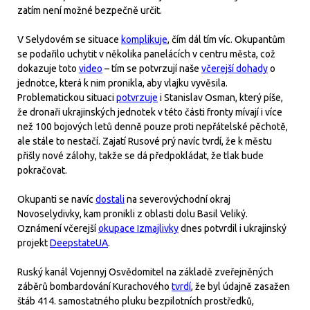
zatím není možné bezpečně určit.
V Selydovém se situace
komplikuje
, čím dál tím víc. Okupantům
se podařilo uchytit v několika panelácích v centru města, což
dokazuje toto
video
– tím se potvrzují naše
včerejší dohady
o
jednotce, která k nim pronikla, aby vlajku vyvěsila.
Problematickou situaci
potvrzuje
i Stanislav Osman, který píše,
že dronaři ukrajinských jednotek v této části fronty mívají i více
než 100 bojových letů denně pouze proti nepřátelské pěchotě,
ale stále to nestačí. Zajatí Rusové prý navíc tvrdí, že k městu
přišly nové zálohy, takže se dá předpokládat, že tlak bude
pokračovat.
Okupanti se navíc
dostali
na severovýchodní okraj
Novoselydivky, kam pronikli z oblasti dolu Basil Veliký.
Oznámení včerejší
okupace Izmajlivky
dnes potvrdil i ukrajinský
projekt
DeepstateUA
.
Ruský kanál Vojennyj Osvědomitel na základě zveřejněných
záběrů bombardování Kurachového
tvrdí
, že byl údajně zasažen
štáb 414. samostatného pluku bezpilotních prostředků,