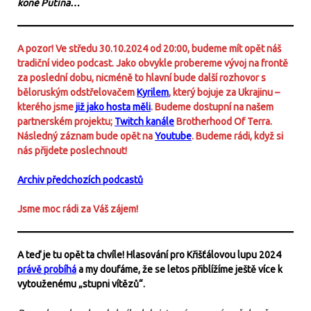
koně Putina…
A pozor! Ve středu 30.10.2024 od 20:00, budeme mít opět náš
tradiční video podcast. Jako obvykle probereme vývoj na frontě
za poslední dobu, nicméně to hlavní bude další rozhovor s
běloruským odstřelovačem
Kyrilem
, který bojuje za Ukrajinu –
kterého jsme
již jako hosta měli
. Budeme dostupní na našem
partnerském projektu;
Twitch kanále
Brotherhood Of Terra.
Následný záznam bude opět na
Youtube
. Budeme rádi, když si
nás přijdete poslechnout!
Archiv předchozích podcastů
Jsme moc rádi za Váš zájem!
A teď je tu opět ta chvíle! Hlasování pro Křišťálovou lupu 2024
právě probíhá
a my doufáme, že se letos přiblížíme ještě více k
vytouženému „stupni vítězů“.