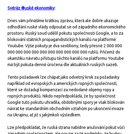
Svéráz ®uské ekonomiky
:
Dnes vám přinášíme krátkou zprávu, která ale dobře ukazuje
odhodlání ruské vlády odpoutat se od západního ekonomického
prostoru. Ruský soud udělil pokutu společnosti Google, a to za
blokování státních propagandistických kanálů na platformě
Youtube. Výše pokuty je dva sextiliony, tedy přesně 2 000 000
000 000 000 000 000 000 000 000 000 000 rublů. Přičemž do
okamžiku návratu přístupu těchto kanálů na platformu Youtube
má být pokuta denně úročena dle aktuálních ruských sazeb.
Tento požadavek lze chápat jako odvetný krok za požadavky
například od evropských a amerických ropných společností,
které se dožadují kompenzací za nedodané objemy ropy a
ropných produktů. Nikdo nepředpokládá, že by společnost
Google tuto pokutu uhradila, obdobnými spory je však blokován
návrat ke standardním obchodním vztahům po ukončení invaze
na Ukrajinu, ať již s jakýmkoli výsledkem.
Lze předpokládat, že ruská strana nabídne anulování pokut vůči
západním společnostem, ale pouze za té podmínky, že budou