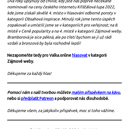
Dva roky uplynuly od chvíle, kdy jste nás poprvé nečekaně
nominovali na ceny českého internetu Křišťálová lupa 2022,
kde jsme získali skvělé 4. místo v hlasování odborné poroty v
kategorii Obsahová inspirace. Minulý rok jsme tento úspěch
zopakovali a umístili jsme se v kategoriích pro veřejnost; na 8.
místě v Ceně popularity a na 4. místě v kategorii Zájmové weby.
Bramborová je sice pěkná, ale po třetí bychom se jí už rádi
vzdali a bronzová by byla rozhodně lepší!
Nezapomeňte tedy pro Valka.online
hlasovat
v kategorii
Zájmové weby.
Děkujeme za každý hlas!
Pomoci nám s naší tvorbou můžete
malým příspěvkem na kávu
,
nebo si
předplatit Patreon
a podporovat nás dlouhodobě.
Děkujeme všem, za jakýkoliv příspěvek, moc si toho vážíme.