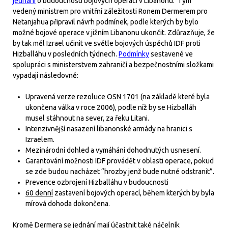
jednání
o budoucnosti bojových operací v Libanonu. Tým
vedený ministrem pro vnitřní záležitosti Ronem Dermerem pro
Netanjahua připravil návrh podmínek, podle kterých by bylo
možné bojové operace v jižním Libanonu ukončit. Zdůrazňuje, že
by tak měl Izrael učinit ve světle bojových úspěchů IDF proti
Hizballáhu v posledních týdnech.
Podmínky
sestavené ve
spolupráci s ministerstvem zahraničí a bezpečnostními složkami
vypadají následovně:
Upravená verze rezoluce
OSN 1701
(na základě které byla
ukončena válka v roce 2006), podle níž by se Hizballáh
musel stáhnout na sever, za řeku Litani.
Intenzivnější nasazení libanonské armády na hranici s
Izraelem.
Mezinárodní dohled a vymáhání dohodnutých usnesení.
Garantování možnosti IDF provádět v oblasti operace, pokud
se zde budou nacházet “hrozby jenž bude nutné odstranit”.
Prevence ozbrojení Hizballáhu v budoucnosti
60 denní
zastavení bojových operací, během kterých by byla
mírová dohoda dokončena.
Kromě Dermera se jednání mají účastnit také náčelník