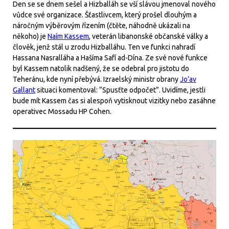
Den se se dnem sešel a Hizballáh se vší slávou jmenoval nového
vůdce své organizace. Šťastlivcem, který prošel dlouhým a
náročným výběrovým řízením (čtěte, náhodně ukázali na
někoho) je
Naím Kassem
, veterán libanonské občanské války a
člověk, jenž stál u zrodu Hizballáhu. Ten ve funkci nahradí
Hassana Nasralláha a Hašíma Safí ad-Dína. Ze své nové funkce
byl Kassem natolik nadšený, že se odebral pro jistotu do
Teheránu, kde nyní přebývá. Izraelský ministr obrany
Jo’av
Gallant
situaci komentoval: “Spusťte odpočet”. Uvidíme, jestli
bude mít Kassem čas si alespoň vytisknout vizitky nebo zasáhne
operativec Mossadu HP Cohen.