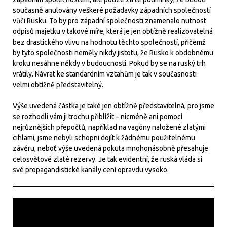
současně anulovány veškeré požadavky západních společností
vůči Rusku. To by pro západní společnosti znamenalo nutnost
odpisů majetku v takové míře, která je jen obtížně realizovatelná
bez drastického vlivu na hodnotu těchto společností, přičemž
by tyto společnosti neměly nikdy jistotu, že Rusko k obdobnému
kroku nesáhne někdy v budoucnosti. Pokud by se na ruský trh
vrátily. Návrat ke standardním vztahům je tak v současnosti
velmi obtížně představitelný.
Výše uvedená částka je také jen obtížně představitelná, pro jsme
se rozhodli vám ji trochu přiblížit – nicméně ani pomocí
nejrůznějších přepočtů, například na vagóny naložené zlatými
cihlami, jsme nebyli schopni dojít k žádnému použitelnému
závěru, neboť výše uvedená pokuta mnohonásobně přesahuje
celosvětové zlaté rezervy. Je tak evidentní, že ruská vláda si
své propagandistické kanály cení opravdu vysoko.