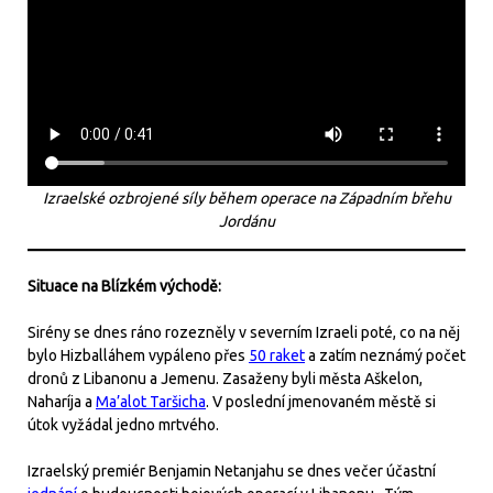
Izraelské ozbrojené síly během operace na Západním břehu
Jordánu
Situace na Blízkém východě:
Sirény se dnes ráno rozezněly v severním Izraeli poté, co na něj
bylo Hizballáhem vypáleno přes
50 raket
a zatím neznámý počet
dronů z Libanonu a Jemenu. Zasaženy byli města Aškelon,
Naharíja a
Ma’alot Taršicha
. V poslední jmenovaném městě si
útok vyžádal jedno mrtvého.
Izraelský premiér Benjamin Netanjahu se dnes večer účastní