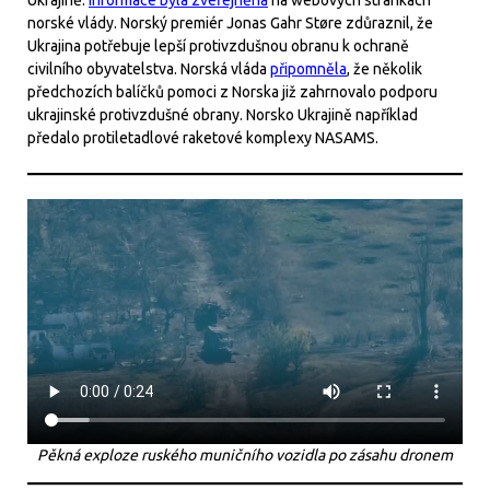
Ukrajině.
Informace byla zveřejněna
na webových stránkách
norské vlády. Norský premiér Jonas Gahr Støre zdůraznil, že
Ukrajina potřebuje lepší protivzdušnou obranu k ochraně
civilního obyvatelstva. Norská vláda
připomněla
, že několik
předchozích balíčků pomoci z Norska již zahrnovalo podporu
ukrajinské protivzdušné obrany. Norsko Ukrajině například
předalo protiletadlové raketové komplexy NASAMS.
Pěkná exploze ruského muničního vozidla po zásahu dronem