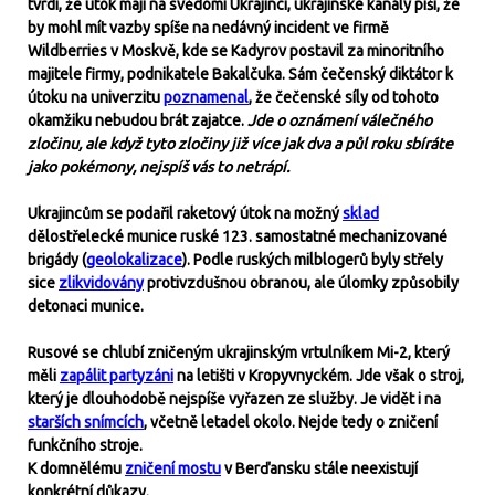
tvrdí, že útok mají na svědomí Ukrajinci, ukrajinské kanály píší, že
by mohl mít vazby spíše na nedávný incident ve firmě
Wildberries v Moskvě, kde se Kadyrov postavil za minoritního
majitele firmy, podnikatele Bakalčuka. Sám čečenský diktátor k
útoku na univerzitu
poznamenal
, že čečenské síly od tohoto
okamžiku nebudou brát zajatce.
Jde o oznámení válečného
zločinu, ale když tyto zločiny již více jak dva a půl roku sbíráte
jako pokémony, nejspíš vás to netrápí.
Ukrajincům se podařil raketový útok na možný
sklad
dělostřelecké munice ruské 123. samostatné mechanizované
brigády (
geolokalizace
). Podle ruských milblogerů byly střely
sice
zlikvidovány
protivzdušnou obranou, ale úlomky způsobily
detonaci munice.
Rusové se chlubí zničeným ukrajinským vrtulníkem Mi-2, který
měli
zapálit partyzáni
na letišti v Kropyvnyckém. Jde však o stroj,
který je dlouhodobě nejspíše vyřazen ze služby. Je vidět i na
starších snímcích
, včetně letadel okolo. Nejde tedy o zničení
funkčního stroje.
K domnělému
zničení mostu
v Berďansku stále neexistují
konkrétní důkazy.