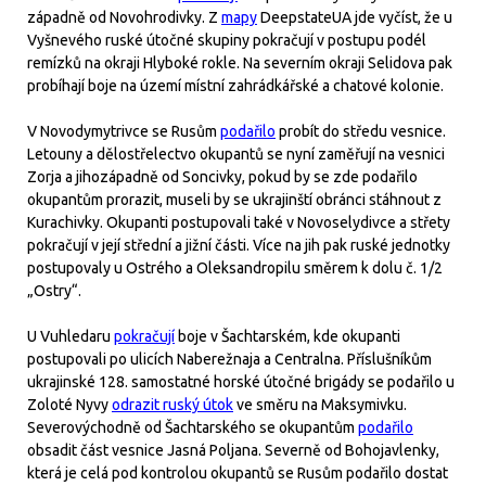
západně od Novohrodivky. Z
mapy
DeepstateUA jde vyčíst, že u
Vyšnevého ruské útočné skupiny pokračují v postupu podél
remízků na okraji Hlyboké rokle. Na severním okraji Selidova pak
probíhají boje na území místní zahrádkářské a chatové kolonie.
V Novodymytrivce se Rusům
podařilo
probít do středu vesnice.
Letouny a dělostřelectvo okupantů se nyní zaměřují na vesnici
Zorja a jihozápadně od Soncivky, pokud by se zde podařilo
okupantům prorazit, museli by se ukrajinští obránci stáhnout z
Kurachivky. Okupanti postupovali také v Novoselydivce a střety
pokračují v její střední a jižní části. Více na jih pak ruské jednotky
postupovaly u Ostrého a Oleksandropilu směrem k dolu č. 1/2
„Ostry“.
U Vuhledaru
pokračují
boje v Šachtarském, kde okupanti
postupovali po ulicích Naberežnaja a Centralna. Příslušníkům
ukrajinské 128. samostatné horské útočné brigády se podařilo u
Zoloté Nyvy
odrazit ruský útok
ve směru na Maksymivku.
Severovýchodně od Šachtarského se okupantům
podařilo
obsadit část vesnice Jasná Poljana. Severně od Bohojavlenky,
která je celá pod kontrolou okupantů se Rusům podařilo dostat