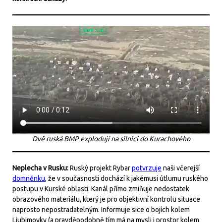
Dvě ruská BMP explodují na silnici do Kurachového
Neplecha v Rusku:
Ruský projekt Rybar
potvrzuje
naši včerejší
domněnku
, že v současnosti dochází k jakémusi útlumu ruského
postupu v Kurské oblasti. Kanál přímo zmiňuje nedostatek
obrazového materiálu, který je pro objektivní kontrolu situace
naprosto nepostradatelným. Informuje sice o bojích kolem
Ljubimovky (a pravděpodobně tím má na mysli i prostor kolem