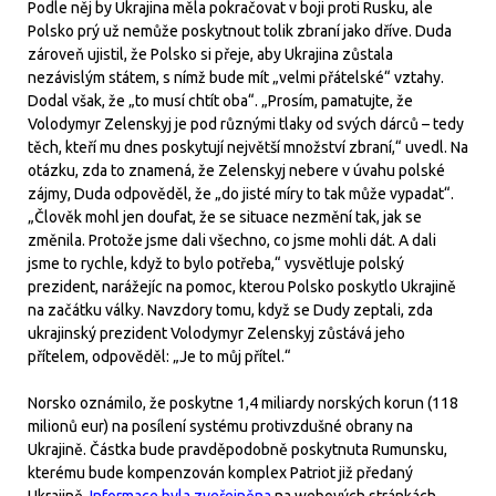
Podle něj by Ukrajina měla pokračovat v boji proti Rusku, ale
Polsko prý už nemůže poskytnout tolik zbraní jako dříve. Duda
zároveň ujistil, že Polsko si přeje, aby Ukrajina zůstala
nezávislým státem, s nímž bude mít „velmi přátelské“ vztahy.
Dodal však, že „to musí chtít oba“. „Prosím, pamatujte, že
Volodymyr Zelenskyj je pod různými tlaky od svých dárců – tedy
těch, kteří mu dnes poskytují největší množství zbraní,“ uvedl. Na
otázku, zda to znamená, že Zelenskyj nebere v úvahu polské
zájmy, Duda odpověděl, že „do jisté míry to tak může vypadat“.
„Člověk mohl jen doufat, že se situace nezmění tak, jak se
změnila. Protože jsme dali všechno, co jsme mohli dát. A dali
jsme to rychle, když to bylo potřeba,“ vysvětluje polský
prezident, narážejíc na pomoc, kterou Polsko poskytlo Ukrajině
na začátku války. Navzdory tomu, když se Dudy zeptali, zda
ukrajinský prezident Volodymyr Zelenskyj zůstává jeho
přítelem, odpověděl: „Je to můj přítel.“
Norsko oznámilo, že poskytne 1,4 miliardy norských korun (118
milionů eur) na posílení systému protivzdušné obrany na
Ukrajině. Částka bude pravděpodobně poskytnuta Rumunsku,
kterému bude kompenzován komplex Patriot již předaný