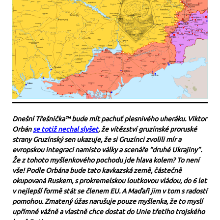
Dnešní Třešnička™ bude mít pachuť plesnivého uheráku. Viktor
Orbán
se totiž nechal slyšet
, že vítězství gruzínské proruské
strany Gruzínský sen ukazuje, že si Gruzínci zvolili mír a
evropskou integraci namísto války a scenáře “druhé Ukrajiny”.
Že z tohoto myšlenkového pochodu jde hlava kolem? To není
vše! Podle Orbána bude tato kavkazská země, částečně
okupovaná Ruskem, s prokremelskou loutkovou vládou, do 6 let
v nejlepší formě stát se členem EU. A Maďaři jim v tom s radostí
pomohou. Zmatený úžas narušuje pouze myšlenka, že to myslí
upřímně vážně a vlastně chce dostat do Unie třetího trojského