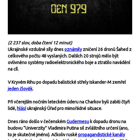
(2 237 slov, doba čtení 12 minut)
Ukrajinské vzdušné síly dnes
oznámily
zničení 26 dronů Šahed z
celkového počtu 48 vyslaných. Dalších 20 strojů mělo být
ovlivněno systémy radioelektronického boje a ztratilo navádění
na cíl.
V Kryvém Rihu po dopadu balistické střely Iskander-M zemřel
jeden člověk
.
Při včerejším nočním leteckém úderu na Charkov byli zabiti čtyři
lidé,
hlásí
ukrajinský Úřad pro mimořádné situace.
Dnes ráno došlo v čečenském
Gudermesu
k dopadu dronu na
budovu “Univerzity” Vladimira Putina sil zvláštního určení (ano,
to je skutečné jméno). Ačkoliv ruské
propagandistické kanály