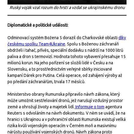
Ruský voják vzal rozum do hrsti a vzdal se ukrajinskému dronu
Diplomatické a politické události:
Odminovací systém Božena 5 dorazil do Charkovské oblasti
díky
českému spolku Team4Ukraine
. Spolu s Boženou záchranáři
obdrželi i tahač, přívěs, speciální dodávku s nádrží na 1000 litrů
paliva a dron s termovizí. Hodnota tohoto vybavení přesahuje 15
milionů korun. Na jeho pořízení se složili lidé v Česku a na
Slovensku, a to prostřednictvím veřejné sbírky iniciované
kampaní Dárek pro Putina. Celá operace, od zahájení výroby až
po předání záchranářům, trvala 17 měsíců.
Ministerstvo obrany Rumunska připravilo návrh zákona, který
může umožnit sestřelování dronů, jež narušují vzdušný prostor
země a ohrožují životy a majetek lidí.
Informuje o tom
agentura
Reuters s odvoláním na návrh dokumentu. V něm se uvádí, že na
hranici s Ukrajinou a v pohraniční oblasti Rumunska existují velká
rizika kvůli vojenským operacím v Černém moři a masivnímu
nárůstu používání vojenských dronů. Návrh zákona proto