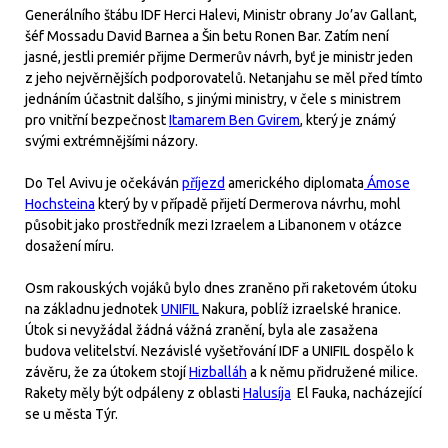
Generálního štábu IDF Herci Halevi, Ministr obrany Jo’av Gallant,
šéf Mossadu David Barnea a Šin betu Ronen Bar. Zatím není
jasné, jestli premiér přijme Dermerův návrh, byť je ministr jeden
z jeho nejvěrnějších podporovatelů. Netanjahu se měl před tímto
jednáním účastnit dalšího, s jinými ministry, v čele s ministrem
pro vnitřní bezpečnost
Itamarem Ben Gvirem
, který je známý
svými extrémnějšími názory.
Do Tel Avivu je očekáván
příjezd
amerického diplomata
Ámose
Hochsteina
který by v případě přijetí Dermerova návrhu, mohl
působit jako prostředník mezi Izraelem a Libanonem v otázce
dosažení míru.
Osm rakouských vojáků bylo dnes zraněno při raketovém útoku
na základnu jednotek
UNIFIL
Nakura, poblíž izraelské hranice.
Útok si nevyžádal žádná vážná zranění, byla ale zasažena
budova velitelství. Nezávislé vyšetřování IDF a UNIFIL dospělo k
závěru, že za útokem stojí
Hizballáh
a k němu přidružené milice.
Rakety měly být odpáleny z oblasti
Halusíja
El Fauka, nacházející
se u města Týr.