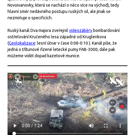
Novoivanovky, která se nachází o něco více na východ), tedy
hlavní směr nedávného postupu ruských sil, ale jinak se
nezmiňuje o specificích.
Ruský kanál Dva majora zveřejnil
videozáběry
bombardování
ostřelování Kručeného lesa západně od Kruglenkova
(
Geolokalizace
: lesní útvar v čase 0:08-0:10 ). Kanál píše, že
jedná o třítunové řízené letecké pumy FAB-3000, dále pak
můžeme vidět dopad kazetové munice.