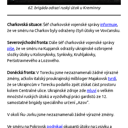
62. brigáda odrazí ruský útok u Kreminny
Charkovská situace:
Šéf charkovské vojenské správy
informuje
,
že ve směru na Charkov byly odraženy čtyři útoky ve Vovčansku.
Severovýchodní fronta:
Dále šéf charkovské vojenské správy
píše
, že ve směru na Kupjansk odrazily ukrajinské ozbrojené
složky útoky u Kolisnykivky, Synkivky, Kruhljakivky,
Peršotravnevého a Lozového.
Doněcká fronta:
V Torecku jsme nezaznamenali žádné výrazné
změny, ačkoliv italský proukrajinský milbloger Majakovsk
tvrdí
,
že se Ukrajincům v Torecku podařilo zpět získat část prostoru
kolem Centralné ulice. Ukrajinské zdroje zde
mluví
o velkém
množství ruských útoků a vyzdvihují práci gardistů ze 12.
samostatné brigády speciálního určení „Azov“.
V okolí Ňu-Jorku jsme nezaznamenali žádné výrazné změny.
Ve směru na Pokrovsk
podnikají
okupanti útoky na Lysivku a