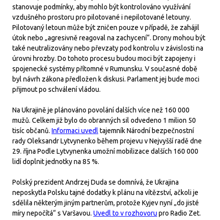
stanovuje podmínky, aby mohlo být kontrolováno využívání
vzdušného prostoru pro pilotované i nepilotované letouny.
Pilotovaný letoun může být zničen pouze v případě, že zahájil
útok nebo „agresivně reagoval na zachycení“. Drony mohou být
také neutralizovány nebo převzaty pod kontrolu v závislosti na
úrovni hrozby. Do tohoto procesu budou moci být zapojeny i
spojenecké systémy přítomné v Rumunsku. V současné době
byl návrh zákona předložen k diskusi. Parlament jej bude moci
přijmout po schválení vládou.
Na Ukrajině je plánováno povolání dalších více než 160 000
mužů. Celkem již bylo do obranných sil odvedeno 1 milion 50
tisíc občanů.
Informaci uvedl
tajemník Národní bezpečnostní
rady Oleksandr Lytvynenko během projevu v Nejvyšší radě dne
29. října Podle Lytvynenka umožní mobilizace dalších 160 000
lidí doplnit jednotky na 85 %.
Polský prezident Andrzej Duda se domnívá, že Ukrajina
neposkytla Polsku tajné dodatky k plánu na vítězství, ačkoli je
sdělila některým jiným partnerům, protože Kyjev nyní „do jisté
míry nepočítá“ s Varšavou.
Uvedl to v rozhovoru
pro Radio Zet.