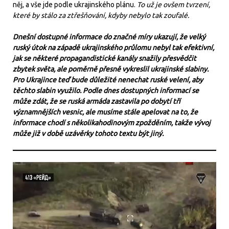
něj, a vše jde podle ukrajinského plánu.
To už je ovšem tvrzení,
které by stálo za ztřešňování, kdyby nebylo tak zoufalé.
Dnešní dostupné informace do značné míry ukazují, že velký
ruský útok na západě ukrajinského průlomu nebyl tak efektivní,
jak se některé propagandistické kanály snažily přesvědčit
zbytek světa, ale poměrně přesně vykreslil ukrajinské slabiny.
Pro Ukrajince teď bude důležité nenechat ruské velení, aby
těchto slabin využilo. Podle dnes dostupných informací se
může zdát, že se ruská armáda zastavila po dobytí tří
významnějších vesnic, ale musíme stále apelovat na to, že
informace chodí s několikahodinovým zpožděním, takže vývoj
může již v době uzávěrky tohoto textu být jiný.