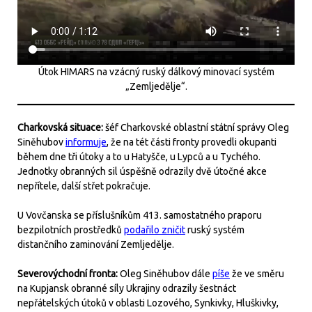
Útok HIMARS na vzácný ruský dálkový minovací systém
„Zemljedělje“.
Charkovská situace:
šéf Charkovské oblastní státní správy Oleg
Siněhubov
informuje
, že na tét části fronty provedli okupanti
během dne tři útoky a to u Hatyšče, u Lypců a u Tychého.
Jednotky obranných sil úspěšně odrazily dvě útočné akce
nepřítele, další střet pokračuje.
U Vovčanska se příslušníkům 413. samostatného praporu
bezpilotních prostředků
podařilo zničit
ruský systém
distančního zaminování Zemljedělje.
Severovýchodní fronta:
Oleg Siněhubov dále
píše
že ve směru
na Kupjansk obranné síly Ukrajiny odrazily šestnáct
nepřátelských útoků v oblasti Lozového, Synkivky, Hluškivky,