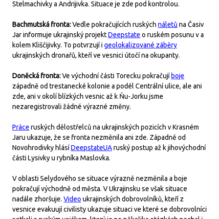
Stelmachivky a Andrijivka. Situace je zde pod kontrolou.
Bachmutská fronta:
Vedle pokračujících ruských
náletů
na Časiv
Jar informuje ukrajinský projekt
Deepstate
o ruském posunu v a
kolem Kliščijivky. To potvrzují i
geolokalizované záběry
ukrajinských dronařů, kteří ve vesnici útočí na okupanty.
Doněcká fronta:
Ve východní části Torecku pokračují
boje
západně od trestanecké kolonie a podél Centrální ulice, ale ani
zde, ani v okolí blízkých vesnic až k Ňu-Jorku jsme
nezaregistrovali žádné výrazné změny.
Práce
ruských dělostřelců na ukrajinských pozicích v Krasném
Jaru ukazuje, že se fronta nezměnila ani zde. Západně od
Novohrodivky hlásí
DeepstateUA
ruský postup až k jihovýchodní
části Lysivky u rybníka Maslovka.
V oblasti Selydového se situace výrazně nezměnila a boje
pokračují východně od města. V Ukrajinsku se však situace
nadále zhoršuje.
Video
ukrajinských dobrovolníků, kteří z
vesnice evakuují civilisty ukazuje situaci ve které se dobrovolníci