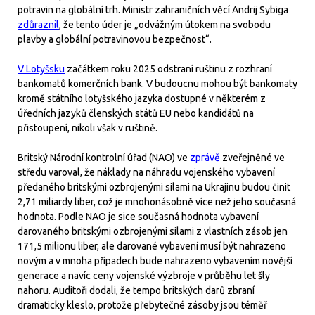
potravin na globální trh. Ministr zahraničních věcí Andrij Sybiga
zdůraznil
, že tento úder je „odvážným útokem na svobodu
plavby a globální potravinovou bezpečnost“.
V Lotyšsku
začátkem roku 2025 odstraní ruštinu z rozhraní
bankomatů komerčních bank. V budoucnu mohou být bankomaty
kromě státního lotyšského jazyka dostupné v některém z
úředních jazyků členských států EU nebo kandidátů na
přistoupení, nikoli však v ruštině.
Britský Národní kontrolní úřad (NAO) ve
zprávě
zveřejněné ve
středu varoval, že náklady na náhradu vojenského vybavení
předaného britskými ozbrojenými silami na Ukrajinu budou činit
2,71 miliardy liber, což je mnohonásobně více než jeho současná
hodnota. Podle NAO je sice současná hodnota vybavení
darovaného britskými ozbrojenými silami z vlastních zásob jen
171,5 milionu liber, ale darované vybavení musí být nahrazeno
novým a v mnoha případech bude nahrazeno vybavením novější
generace a navíc ceny vojenské výzbroje v průběhu let šly
nahoru. Auditoři dodali, že tempo britských darů zbraní
dramaticky kleslo, protože přebytečné zásoby jsou téměř