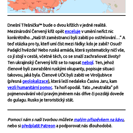
Dnešní Třešnička™ bude o dvou křížích v jedné realitě.
Mezinárodní Červený kříž opět
exceluje
v umění neříct nic
konkrétního. „Naši tři zaměstnanci byli zabiti po ostřelování…“ A
teď otázka pro ty, kteří umí číst mezi řádky: kdo je zabil? Osud?
Padající hvězda? Nebo ruská armáda, která systematicky ničí vše,
co jí stojí v cestě, včetně těch, co se snaží zachraňovat životy?
Ten ukrajinský Červený kříž se to napsat
nebojí
. Ten, jehož
členové byli zavražděni ruskými okupanty, popisuje situaci
takovou, jaká byla. Členové UČK byli zabiti ve Viroljubivce
(přesná
geolokalizace
), která leží nedaleko Časiva Jaru, kam
vezli humanitární pomoc
. Ta hoří opodál. Tato „neutralita“ při
pojmenovávání věcí pravým jménem nás dříve či později dovede
do gulagu. Rusko je teroristický stát.
Pomoci nám s naší tvorbou můžete
malým příspěvkem na kávu
,
nebo si
předplatit Patreon
a podporovat nás dlouhodobě.