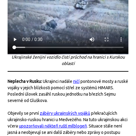
Ukrajinské ženijní vozidlo čistí průchod na hranici s Kurskou
oblastí
Neplecha v Rusku:
Ukrajinci nadále
ničí
pontonové mosty a ruské
vojáky v jejich blízkosti pomocí střel ze systémů HIMARS.
Poslední úlovek zasáhl ruskou jednotku na březích Sejmu
severně od Gluškova.
Objevily se první
záběry ukrajinských vojáků
překračujících
ukrajinsko-ruskou hranici u Medvežého. Na tuto ukrajinskou akci
včera
upozorňovali někteří ruští milblogeři
. Situace stále není
jasná a neobjevují se ani další záběry nebo zprávy o postupu