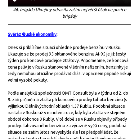
46. brigáda Ukrajiny odrazila zatím největší útok na pozice
brigády
Svéráz ®uské ekonomiky
:
Dnes si přiblížíme situaci ohledně prodeje benzínu v Rusku.
Ukazuje se že prodej 95 oktanového benzínu AI-95 je již šestý
týden pro koncové prodejce ztrátový. Připomeňme, že koncová
cena paliv je v Rusku stanovená vládním nařízením, benzinky je
tedy nemohou oficiálně prodávat dráž, v opačném případě riskují
velmi vysoké pokuty.
Podle analytiků společnosti OMT Consult byla v týdnu od 2. do
9. září průměrná ztráta při koncovém prodeji tohoto benzínu (s
výjimkou Délněvýchodní oblasti) 1,57 Rublu. Podobná situace
nastala v Rusku už v minulém roce, kdy byla ztráta ve stejném
období dokonce 3 Rubly. V té době se v Rusku objevily případy
prodeje lahvovaného benzínu za výrazně vyšší ceny, podobná
situace se zatím letos nevyskytla ale lze předpokládat, že
pokud se tento stav udrží, dojde opět k podpultovému prodeji