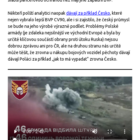
slabší pancéřovou ochranou než mají jiné západní BVP.
Někteří polští analytici naopak
dávají za příklad Česko
, které
nejen vybralo lepší BVP CV90, ale i si zajistilo, že český průmysl
se bude na jeho výrobě výrazně podílet. Problémy Polské
armády (je zdaleka nejsilnější ve východní Evropě a byla by
určitě klíčovou součástí obrany proti útoku Ruska) nejsou
dobrou zprávou ani pro ČR, ale na druhou stranu nás určitě
může těšit, že zrovna u nákupu bojových vozidel pěchoty dávají
dávají Poláci za příklad „jak to má vypadat“ zrovna Česko.