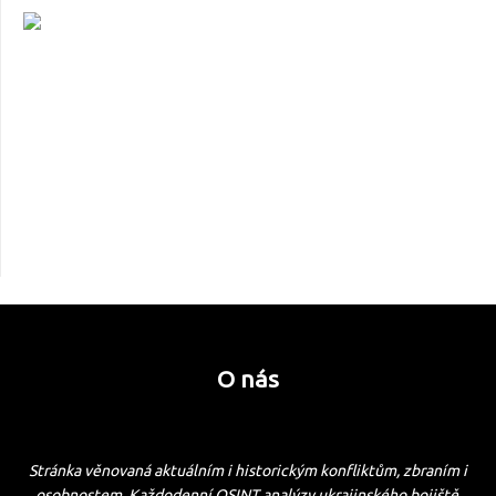
O nás
Stránka věnovaná aktuálním i historickým konfliktům, zbraním i
osobnostem. Každodenní OSINT analýzy ukrajinského bojiště.