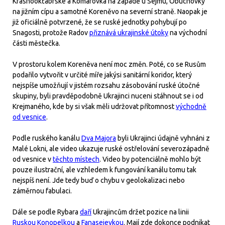
Krasnookťabrské a Komarovka na západě u Sejmu, Obuchovky
na jižním cípu a samotné Koreněvo na severní straně. Naopak je
již oficiálně potvrzené, že se ruské jednotky pohybují po
Snagosti, protože Radov
přiznává ukrajinské útoky
na východní
části městečka.
V prostoru kolem Koreněva není moc změn. Poté, co se Rusům
podařilo vytvořit v určité míře jakýsi sanitární koridor, který
nejspíše umožňují v jistém rozsahu zásobování ruské útočné
skupiny, byli pravděpodobně Ukrajinci nuceni stáhnout se i od
Krejmaného, kde by si však měli udržovat přítomnost
východně
od vesnice
.
Podle ruského kanálu
Dva Majora
byli Ukrajinci údajně vyhnáni z
Malé Lokni, ale video ukazuje ruské ostřelování severozápadně
od vesnice v
těchto místech
. Video by potenciálně mohlo být
pouze ilustrační, ale vzhledem k fungování kanálu tomu tak
nejspíš není. Jde tedy buď o chybu v geolokalizaci nebo
záměrnou fabulaci.
Dále se podle Rybara
daří
Ukrajincům držet pozice na linii
Ruskou Konopelkou
a
Fanasejevkou
. Mají zde dokonce podnikat