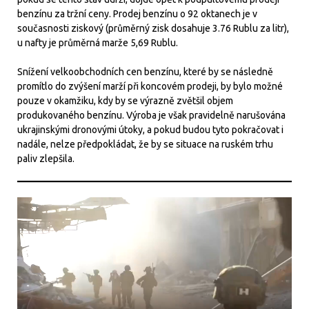
benzínu za tržní ceny. Prodej benzínu o 92 oktanech je v
současnosti ziskový (průměrný zisk dosahuje 3.76 Rublu za litr),
u nafty je průměrná marže 5,69 Rublu.
Snížení velkoobchodních cen benzínu, které by se následně
promítlo do zvýšení marží při koncovém prodeji, by bylo možné
pouze v okamžiku, kdy by se výrazně zvětšil objem
produkovaného benzínu. Výroba je však pravidelně narušována
ukrajinskými dronovými útoky, a pokud budou tyto pokračovat i
nadále, nelze předpokládat, že by se situace na ruském trhu
paliv zlepšila.