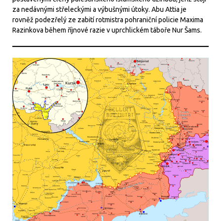
za nedávnými střeleckými a výbušnými útoky. Abu Attia je
rovněž podezřelý ze zabití rotmistra pohraniční policie Maxima
Razinkova během říjnové razie v uprchlickém táboře Nur Šams.