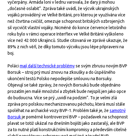
vyčerpány. Armáda loni v lednu varovala, že dary ji mohou
„dočasně oslabit“. Zpráva také uvádí, že výcvik ukrajinských
vojáků prováděný ve Velké Británii, pro kterou je využívána více
než čtvrtina cvičišť, omezuje schopnost britských ozbrojených
sil vycvičit vlastní vojáky. Nicméně do konce července letošního
roku bylo v rámci operace Interflex ve Velké Británii vyškoleno
více než 42 000 Ukrajinců. Studie citovaná ve zprávě ukazuje, že
89% z nich věří, že díky tomuto výcviku jsou lépe připraveni na
boj.
Poláci
mají další technické problémy
se svým zbrusu novým BVP
Borsuk – stroj prý musí znovu na zkoušky a do úspěšného
ukončení testů Polsko nepodepíše smlouvu na Borsuky.
Objevují se také zprávy, že nových Borsuků bude objednáno
prozatím jen malé množství a zbytek bude nejspíš jen jako opce
do budoucna. Více se prý „uvidí na podzim“. To je velmi zlá
zpráva pro polskou mechanizovanou pěchotu, která musí stále
spoléhat na archaické vozy BVP-1. Problém také je, že
samotný
Borsuk
je poměrně kontroverzní BVP – požadavek na schopnost
plavat se totiž ukázal na dnešním bojišti jako zastaralý, ale BVP
za to nutně platí konstrukčními kompromisy a především citelně