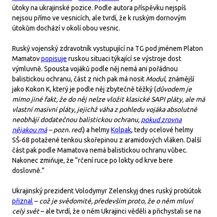
útoky na ukrajinské pozice. Podle autora příspěvku nejspíš
nejsou přímo ve vesnicích, ale tvrdí, že k ruským dornovým
útokům dochází v okolí obou vesnic.
Ruský vojenský zdravotník vystupující na TG pod jménem Platon
Mamatov
popisuje
ruskou situaci týkající se výstroje dost
výmluvně. Spousta vojáků podle něj nemá ani pořádnou
balistickou ochranu, část z nich pak má nosit
Modul
, známější
jako Kokon K, který je podle něj zbytečně těžký (
důvodem je
mimo jiné fakt, že do něj nelze vložit klasické SAPI pláty, ale má
vlastní masivní pláty, jejichž váha z pohledu vojáka absolutně
neobhájí dodatečnou balistickou ochranu,
pokud zrovna
nějakou má
– pozn. red.
) a helmy
Kolpak
, tedy ocelové helmy
SŠ-68 potažené tenkou skořepinou z aramidových vláken. Další
část pak podle Mamatova nemá balistickou ochranu vůbec.
Nakonec zmiňuje, že “rčení ruce po lokty od krve bere
doslovně.”
Ukrajinský prezident Volodymyr Zelenskyj dnes ruský protiútok
přiznal
–
což je svědomité, především proto, že o něm mluví
celý svět
– ale tvrdí, že o něm Ukrajinci věděli a přichystali se na