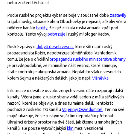
nebo zničení těchto sil.
Podle ruského projektu Rybar se boje v současné době
zastavily
u Ljubimovky; situace kolem Obuchovky je nejasná, ačkoliv včera
některé kanály
tvrdily
, že ji již získala ruská armáda zpět pod
kontrolu. Tento vývoj
potvrzuje
i ruský milbloger Radov.
Ruské zprávy o
dobytí deseti vesnic
, které šíří např. ruský
propagandista Rožin, nepotvrzuje téměř nikdo. Vzhledem k
tomu, že jde o oficiální
propagandu ruského ministerstva obrany
,
je pravděpodobné, že minimálně část vesnic, které zmiňuje,
stále kontroluje ukrajinská armáda. Neplatí to však o vesnicích
kolem Sejmu a některých dalších, jako je např.
Višněvka
.
Informace o desítce osvobozených vesnic dále rozporují i další
kanály. Včera jsme z ruské strany viděli jeden z mála střízlivých
názorů, které se objevily, a dnes tu máme další. Tentokrát
pochází z ruského TG kanálu
Vojennyj Osvědomitel
. Ten na své
mapě ukazuje, že se ruským vojákům nepodařilo přetnout
Ukrajinci držený prostor na dvě části, jak čteme u mnoha jiných
kanálů, ale pouze vytvořit jakýsi
klín
mezi vesnicemi