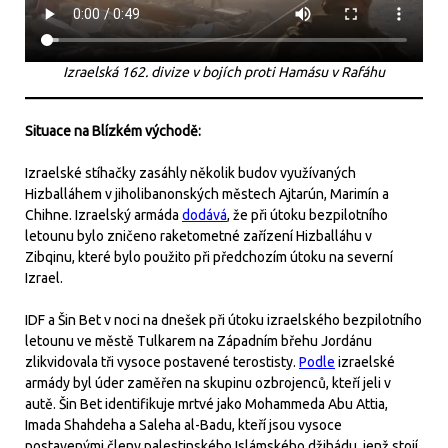
Izraelská 162. divize v bojích proti Hamásu v Rafáhu
Situace na Blízkém východě:
Izraelské stíhačky zasáhly několik budov využívaných
Hizballáhem v jiholibanonských městech Ajtarún, Marimín a
Chihne. Izraelský armáda
dodává
, že při útoku bezpilotního
letounu bylo zničeno raketometné zařízení Hizballáhu v
Zibqinu, které bylo použito při předchozím útoku na severní
Izrael.
IDF a Šin Bet v noci na dnešek při útoku izraelského bezpilotního
letounu ve městě Tulkarem na Západním břehu Jordánu
zlikvidovala tři vysoce postavené terostisty.
Podle
izraelské
armády byl úder zaměřen na skupinu ozbrojenců, kteří jeli v
autě. Šin Bet identifikuje mrtvé jako Mohammeda Abu Attia,
Imada Shahdeha a Saleha al-Badu, kteří jsou vysoce
postavenými členy palestinského Islámského džihádu, jenž stojí