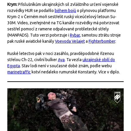
Krym:
Příslušníkům ukrajinských sil zvláštního určení vojenské
rozvědky HUR se podařilo
během bojů
o plynovou platformu
Krym-2 v Černém moři sestřelit ruský víceúčelový letoun Su-
30M. Video, zveřejněné na TG kanále rozvědky má potvrzovat
sestřel pomocí z ramene odpalované protiletecké střely
(MANPADS). Tuto verzi potvrzuje i
Rybar
, samotou ztrátu stroje
pak ruské aviatické kanály
Voevoda Vešajet
a
Fighterbomber
.
Ruské letectvo pak v noci zasáhlo, pravděpodobně řízenou
střelou Ch-22, civilní bulker
Aya
. Ta vezla
ukrajinské obilí do
Egypta
. Stav lodi není v současné době znám, podle webu
marinetraffic
kotví nedaleko rumunské Konstanty. Více v diplo.