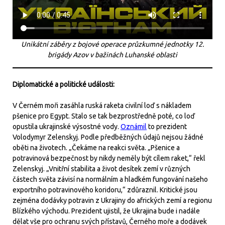
Unikátní záběry z bojové operace průzkumné jednotky 12.
brigády Azov v bažinách Luhanské oblasti
Diplomatické a politické události:
V Černém moři zasáhla ruská raketa civilní loď s nákladem
pšenice pro Egypt. Stalo se tak bezprostředně poté, co loď
opustila ukrajinské výsostné vody.
Oznámil
to prezident
Volodymyr Zelenskyj. Podle předběžných údajů nejsou žádné
oběti na životech. „Čekáme na reakci světa. „Pšenice a
potravinová bezpečnost by nikdy neměly být cílem raket,“ řekl
Zelenskyj. „Vnitřní stabilita a život desítek zemí v různých
částech světa závisí na normálním a hladkém fungování našeho
exportního potravinového koridoru,“ zdůraznil. Kritické jsou
zejména dodávky potravin z Ukrajiny do afrických zemí a regionu
Blízkého východu. Prezident ujistil, že Ukrajina bude i nadále
dělat vše pro ochranu svých přístavů, Černého moře a dodávek