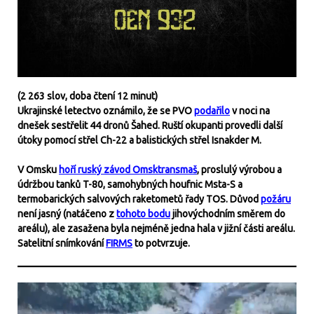
(
2 263 slov, doba čtení 12 minut)
Ukrajinské letectvo oznámilo, že se PVO
podařilo
v noci na
dnešek sestřelit 44 dronů Šahed. Ruští okupanti provedli další
útoky pomocí střel Ch-22 a balistických střel Isnakder M.
V Omsku
hoří ruský závod Omsktransmaš
, proslulý výrobou a
údržbou tanků T-80, samohybných houfnic Msta-S a
termobarických salvových raketometů řady TOS. Důvod
požáru
není jasný (natáčeno z
tohoto bodu
jihovýchodním směrem do
areálu), ale zasažena byla nejméně jedna hala v jižní části areálu.
Satelitní snímkování
FIRMS
to potvrzuje.