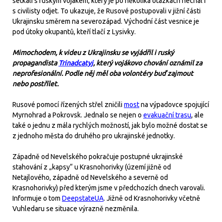
setkali s ruským vojákem, který je po několika otázkách nechal i
s civilisty odjet. To ukazuje, že Rusové postupovali v jižní části
Ukrajinsku směrem na severozápad. Východní část vesnice je
pod útoky okupantů, kteří tlačí z Lysivky.
Mimochodem, k videu z Ukrajinsku se vyjádřil i ruský
propagandista
Trinadcatyj
, který vojákovo chování oznámil za
neprofesionální. Podle něj měl oba volontéry buď zajmout
nebo postřílet.
Rusové pomocí řízených střel zničili
most
na výpadovce spojující
Myrnohrad a Pokrovsk. Jednalo se nejen o
evakuační trasu
, ale
také o jednu z mála rychlých možností, jak bylo možné dostat se
z jednoho města do druhého pro ukrajinské jednotky.
Západně od Nevelského pokračuje postupné ukrajinské
stahování z „kapsy“ u Krasnohorivky (území jižně od
Netajlového, západně od Nevelského a severně od
Krasnohorivky) před kterým jsme v předchozích dnech varovali.
Informuje o tom
DeepstateUA
. Jižně od Krasnohorivky včetně
Vuhledaru se situace výrazně nezměnila.