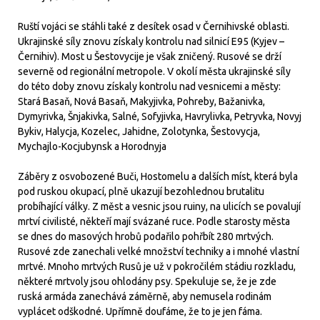
Ruští vojáci se stáhli také z desítek osad v Černihivské oblasti.
Ukrajinské síly znovu získaly kontrolu nad silnicí E95 (Kyjev –
Černihiv). Most u Šestovycije je však zničený. Rusové se drží
severně od regionální metropole. V okolí města ukrajinské síly
do této doby znovu získaly kontrolu nad vesnicemi a městy:
Stará Basaň, Nová Basaň, Makyjivka, Pohreby, Bažanivka,
Dymyrivka, Šnjakivka, Salné, Sofyjivka, Havrylivka, Petryvka, Novyj
Bykiv, Halycja, Kozelec, Jahidne, Zolotynka, Šestovycja,
Mychajlo-Kocjubynsk a Horodnyja
Záběry z osvobozené Buči, Hostomelu a dalších míst, která byla
pod ruskou okupací, plně ukazují bezohlednou brutalitu
probíhající války. Z měst a vesnic jsou ruiny, na ulicích se povalují
mrtví civilisté, někteří mají svázané ruce. Podle starosty města
se dnes do masových hrobů podařilo pohřbít 280 mrtvých.
Rusové zde zanechali velké množství techniky a i mnohé vlastní
mrtvé. Mnoho mrtvých Rusů je už v pokročilém stádiu rozkladu,
některé mrtvoly jsou ohlodány psy. Spekuluje se, že je zde
ruská armáda zanechává záměrně, aby nemusela rodinám
vyplácet odškodné. Upřímně doufáme, že to je jen fáma.