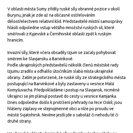
V oblasti města Sumy zřídily ruské síly obranné pozice v okolí
Burynu, jinak je zde až na občasné ostřelováním
dělostřelectvem relativní klid. Představitelé místní samosprávy
hlásili odpoledne vstup většího množství ruských sil, které
směřovali z Kyjevské a Černihivské oblasti zpět k ruským
hranicím.
Invazní síly, které včera obsadily Izjum se začaly pohybovat
směrem ke Slavjansku a Barvinkové.
Podle ukrajinských představitelů několik členů městské rady
Izjumu zradilo a odhalilo útočníkům slabá místa ukrajinské
obrany. Zatím je potvrzené, že ruské síly ze strategického města
postupující na Barvinkové a byly zastaveny u vesnice Malá
Komyšuvacha. Předpokládáme i postup na Slavjansk, nicméně
Ukrajinci se jim plánují postavit do cesty u vesnice Kamjanka.
Dnes odpoledne došlo k protržení přehrady na řece Oskil; jsou
hlášeny záplavy ve stejnojmenné obci a níže po proudu ve
městě Svjatohirsk. Nevíme jestli jde o sabotáž či nehodu té či
druhé strany.