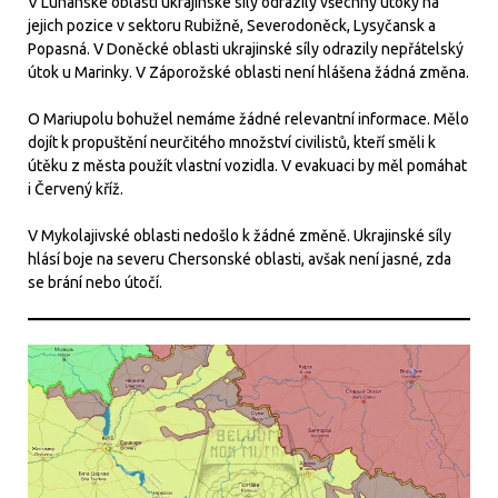
V Luhanské oblasti ukrajinské síly odrazily všechny útoky na
jejich pozice v sektoru Rubižně, Severodoněck, Lysyčansk a
Popasná. V Doněcké oblasti ukrajinské síly odrazily nepřátelský
útok u Marinky. V Záporožské oblasti není hlášena žádná změna.
O Mariupolu bohužel nemáme žádné relevantní informace. Mělo
dojít k propuštění neurčitého množství civilistů, kteří směli k
útěku z města použít vlastní vozidla. V evakuaci by měl pomáhat
i Červený kříž.
V Mykolajivské oblasti nedošlo k žádné změně. Ukrajinské síly
hlásí boje na severu Chersonské oblasti, avšak není jasné, zda
se brání nebo útočí.