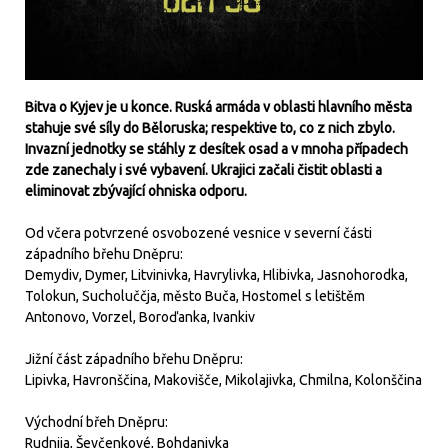
Bitva o Kyjev je u konce. Ruská armáda v oblasti hlavního města
stahuje své síly do Běloruska; respektive to, co z nich zbylo.
Invazní jednotky se stáhly z desítek osad a v mnoha případech
zde zanechaly i své vybavení. Ukrajici začali čistit oblasti a
eliminovat zbývající ohniska odporu.
Od včera potvrzené osvobozené vesnice v severní části
západního břehu Dněpru:
Demydiv, Dymer, Litvinivka, Havrylivka, Hlibivka, Jasnohorodka,
Tolokun, Sucholuččja, město Buča, Hostomel s letištěm
Antonovo, Vorzel, Boroďanka, Ivankiv
Jižní část západního břehu Dněpru:
Lipivka, Havronščina, Makovišče, Mikolajivka, Chmilna, Kolonščina
Východní břeh Dněpru:
Rudnija, Ševčenkové, Bohdanivka