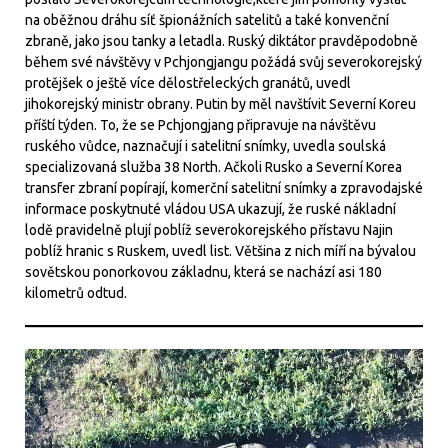
na oběžnou dráhu síť špionážních satelitů a také konvenční
zbraně, jako jsou tanky a letadla. Ruský diktátor pravděpodobně
během své návštěvy v Pchjongjangu požádá svůj severokorejský
protějšek o ještě více dělostřeleckých granátů, uvedl
jihokorejský ministr obrany. Putin by měl navštívit Severní Koreu
příští týden. To, že se Pchjongjang připravuje na návštěvu
ruského vůdce, naznačují i ​​satelitní snímky, uvedla soulská
specializovaná služba 38 North. Ačkoli Rusko a Severní Korea
transfer zbraní popírají, komerční satelitní snímky a zpravodajské
informace poskytnuté vládou USA ukazují, že ruské nákladní
lodě pravidelně plují poblíž severokorejského přístavu Najin
poblíž hranic s Ruskem, uvedl list. Většina z nich míří na bývalou
sovětskou ponorkovou základnu, která se nachází asi 180
kilometrů odtud.