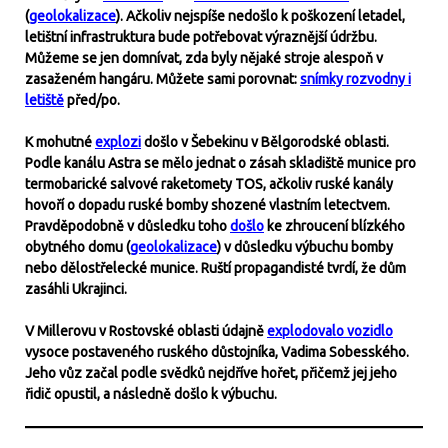
(
geolokalizace
). Ačkoliv nejspíše nedošlo k poškození letadel,
letištní infrastruktura bude potřebovat výraznější údržbu.
Můžeme se jen domnívat, zda byly nějaké stroje alespoň v
zasaženém hangáru. Můžete sami porovnat:
snímky rozvodny i
letiště
před/po.
K mohutné
explozi
došlo v Šebekinu v Bělgorodské oblasti.
Podle kanálu Astra se mělo jednat o zásah skladiště munice pro
termobarické salvové raketomety TOS, ačkoliv ruské kanály
hovoří o dopadu ruské bomby shozené vlastním letectvem.
Pravděpodobně v důsledku toho
došlo
ke zhroucení blízkého
obytného domu (
geolokalizace
) v důsledku výbuchu bomby
nebo dělostřelecké munice. Ruští propagandisté tvrdí, že dům
zasáhli Ukrajinci.
V Millerovu v Rostovské oblasti údajně
explodovalo vozidlo
vysoce postaveného ruského důstojníka, Vadima Sobesského.
Jeho vůz začal podle svědků nejdříve hořet, přičemž jej jeho
řidič opustil, a následně došlo k výbuchu.