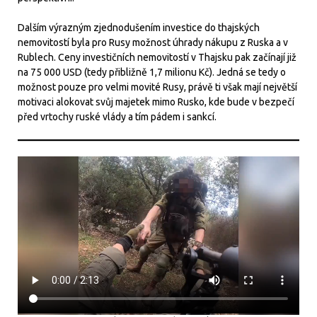
Dalším výrazným zjednodušením investice do thajských
nemovitostí byla pro Rusy možnost úhrady nákupu z Ruska a v
Rublech. Ceny investičních nemovitostí v Thajsku pak začínají již
na 75 000 USD (tedy přibližně 1,7 milionu Kč). Jedná se tedy o
možnost pouze pro velmi movité Rusy, právě ti však mají největší
motivaci alokovat svůj majetek mimo Rusko, kde bude v bezpečí
před vrtochy ruské vlády a tím pádem i sankcí.