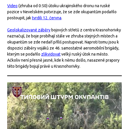
Video
(zhruba od 0:50) útoku ukrajinského dronu na ruské
pozice v Nevelském potvrzuje, že se zde okupantům podařilo
postoupit, jak
tvrdili 12. června
.
Geolokalizované záběry
bojových střetů z centra Krasnohorivky
naznačují, že boje probíhají stále ve zhruba stejných místech a
okupantům se zde nedaří příliš postupovat. Naproti tomu jsou k
dispozici záběry vojáků ze 46. samostatné aeromobilní brigády,
kterým se podařilo
zlikvidovat
velký ruský útok na město.
Ačkoliv není přesně jasné, kde k němu došlo, nasazené prapory
této brigády bojují právě u Krasnohorivky.