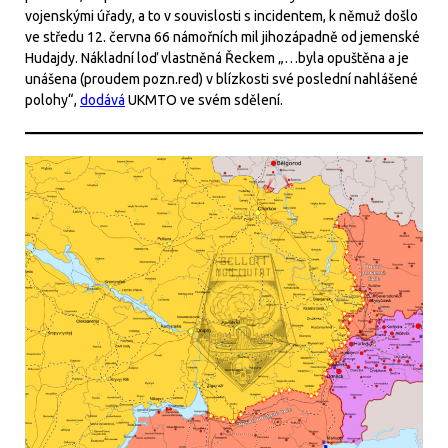
vojenskými úřady, a to v souvislosti s incidentem, k němuž došlo
ve středu 12. června 66 námořních mil jihozápadně od jemenské
Hudajdy. Nákladní loď vlastněná Řeckem „…byla opuštěna a je
unášena (proudem pozn.red) v blízkosti své poslední nahlášené
polohy“,
dodává
UKMTO ve svém sdělení.