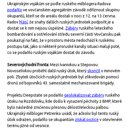
Ukrajinským vojákům se podle ruského milblogera Radova
podařilo
ve vovčanském agregátním závodě odříznout skupinu
okupantů, kteří se do areálu dostali v noci z 12. na 13 června.
Radov
hlásí
, že snahy dalších ruských jednotek podpořit je a
dostat se k nim nejsou úspěšné.
Záběry
ruského leteckého
bombardování a ostřelování středu severní části Vovčansku pak
poukazují na fakt, že v prostoru města nedochází k ruskému
postupu tak, jako si některé proruské kanály situaci malují poté,
co se podařilo ruským vojákům dostat do závodu.
Severovýchodní fronta:
Mezi Ivanivkou a Stepovou
Novoselivkou proběhl další ruský útok, který
skončil
v minovém
poli. Zbytek útočících ruských jednotek byl zlikvidován pomocí
dronů od bojovníků 43. samostatné mechanizované brigády.
Projektu Deepstate se podařilo
geolokalizovat záběry
ruského
útoku na Rozdolivku, kde došlo k vysazení pěchoty z BMP, které
bylo následně zničenou přesnou dělostřeleckou palbou.
Ukrajinský milbloger Petrenko uvádí, že ačkoliv byl tento ruský
útok odražen, podařilo se okupantům
získat pozice
v otevřeném
terénu jižně od vesnice.