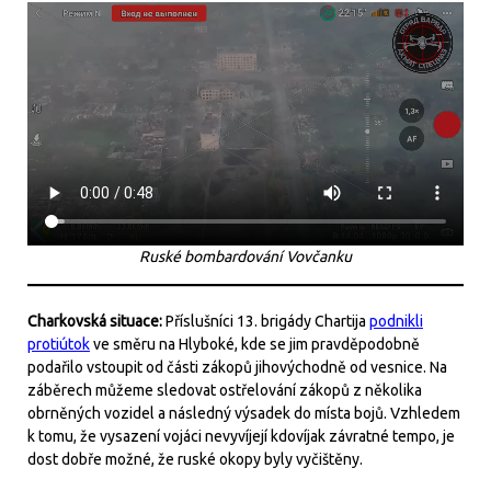
Ruské bombardování Vovčanku
Charkovská situace:
Příslušníci 13. brigády Chartija
podnikli
protiútok
ve směru na Hlyboké, kde se jim pravděpodobně
podařilo vstoupit od části zákopů jihovýchodně od vesnice. Na
záběrech můžeme sledovat ostřelování zákopů z několika
obrněných vozidel a následný výsadek do místa bojů. Vzhledem
k tomu, že vysazení vojáci nevyvíjejí kdovíjak závratné tempo, je
dost dobře možné, že ruské okopy byly vyčištěny.