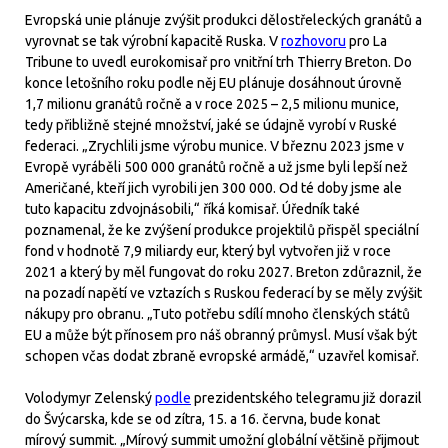
Evropská unie plánuje zvýšit produkci dělostřeleckých granátů a
vyrovnat se tak výrobní kapacitě Ruska. V
rozhovoru
pro La
Tribune to uvedl eurokomisař pro vnitřní trh Thierry Breton. Do
konce letošního roku podle něj EU plánuje dosáhnout úrovně
1,7 milionu granátů ročně a v roce 2025 – 2,5 milionu munice,
tedy přibližně stejné množství, jaké se údajně vyrobí v Ruské
federaci. „Zrychlili jsme výrobu munice. V březnu 2023 jsme v
Evropě vyráběli 500 000 granátů ročně a už jsme byli lepší než
Američané, kteří jich vyrobili jen 300 000. Od té doby jsme ale
tuto kapacitu zdvojnásobili,“ říká komisař. Úředník také
poznamenal, že ke zvýšení produkce projektilů přispěl speciální
fond v hodnotě 7,9 miliardy eur, který byl vytvořen již v roce
2021 a který by měl fungovat do roku 2027. Breton zdůraznil, že
na pozadí napětí ve vztazích s Ruskou federací by se měly zvýšit
nákupy pro obranu. „Tuto potřebu sdílí mnoho členských států
EU a může být přínosem pro náš obranný průmysl. Musí však být
schopen včas dodat zbraně evropské armádě,“ uzavřel komisař.
Volodymyr Zelenský
podle
prezidentského telegramu již dorazil
do Švýcarska, kde se od zítra, 15. a 16. června, bude konat
mírový summit. „Mírový summit umožní globální většině přijmout