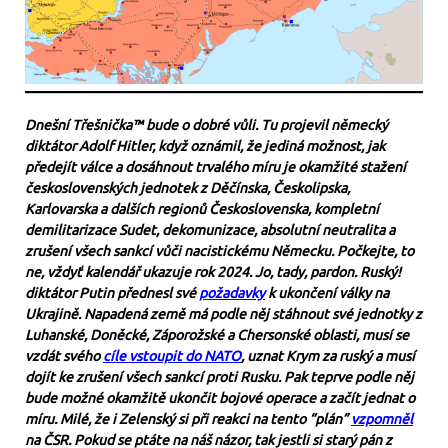
Dnešní Třešnička™ bude o dobré vůli. Tu projevil německý
diktátor Adolf Hitler, když oznámil, že jediná možnost, jak
předejít válce a dosáhnout trvalého míru je okamžité stažení
československých jednotek z Děčínska, Českolipska,
Karlovarska a dalších regionů Československa, kompletní
demilitarizace Sudet, dekomunizace, absolutní neutralita a
zrušení všech sankcí vůči nacistickému Německu. Počkejte, to
ne, vždyť kalendář ukazuje rok 2024. Jo, tady, pardon. Ruský!
diktátor Putin přednesl své
požadavky
k ukončení války na
Ukrajině. Napadená země má podle něj stáhnout své jednotky z
Luhanské, Doněcké, Záporožské a Chersonské oblasti, musí se
vzdát svého
cíle vstoupit do NATO
, uznat Krym za ruský a musí
dojít ke zrušení všech sankcí proti Rusku. Pak teprve podle něj
bude možné okamžitě ukončit bojové operace a začít jednat o
míru. Milé, že i Zelenský si při reakci na tento “plán”
vzpomněl
na ČSR. Pokud se ptáte na náš názor, tak jestli si starý pán z