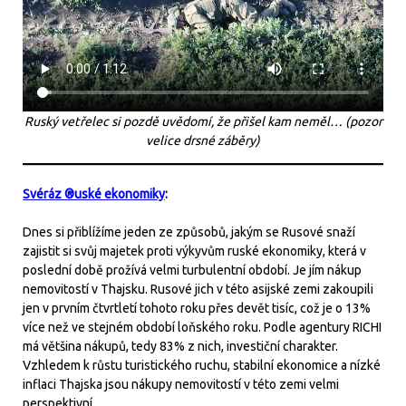
Ruský vetřelec si pozdě uvědomí, že přišel kam neměl… (pozor
velice drsné záběry)
Svéráz ®uské ekonomiky
:
Dnes si přiblížíme jeden ze způsobů, jakým se Rusové snaží
zajistit si svůj majetek proti výkyvům ruské ekonomiky, která v
poslední době prožívá velmi turbulentní období. Je jím nákup
nemovitostí v Thajsku. Rusové jich v této asijské zemi zakoupili
jen v prvním čtvrtletí tohoto roku přes devět tisíc, což je o 13%
více než ve stejném období loňského roku. Podle agentury RICHI
má většina nákupů, tedy 83% z nich, investiční charakter.
Vzhledem k růstu turistického ruchu, stabilní ekonomice a nízké
inflaci Thajska jsou nákupy nemovitostí v této zemi velmi
perspektivní.