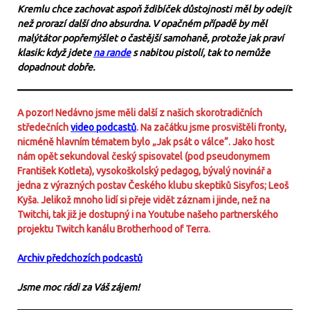
Kremlu chce zachovat aspoň ždibíček důstojnosti měl by odejít
než prorazí další dno absurdna. V opačném případě by měl
malýtátor popřemýšlet o častější samohaně, protože jak praví
klasik: když jdete
na rande
s nabitou pistolí, tak to nemůže
dopadnout dobře.
A pozor! Nedávno jsme měli další z našich skorotradičních
středečních
video podcastů
. Na začátku jsme prosvištěli fronty,
nicméně hlavním tématem bylo „Jak psát o válce“. Jako host
nám opět sekundoval český spisovatel (pod pseudonymem
František Kotleta), vysokoškolský pedagog, bývalý novinář a
jedna z výrazných postav Českého klubu skeptiků Sisyfos; Leoš
Kyša. Jelikož mnoho lidí si přeje vidět záznam i jinde, než na
Twitchi, tak již je dostupný i na Youtube našeho partnerského
projektu Twitch kanálu Brotherhood of Terra.
Archiv předchozích podcastů
Jsme moc rádi za Váš zájem!