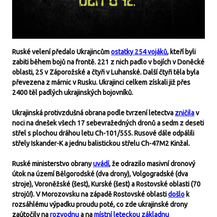
Ruské velení předalo Ukrajincům
ostatky 254 vojáků
, kteří byli
zabiti během bojů na frontě. 221 z nich padlo v bojích v Doněcké
oblasti, 25 v Záporožské a čtyři v Luhanské. Další čtyři těla byla
převezena z márnic v Rusku. Ukrajinci celkem získali již přes
2400 těl padlých ukrajinských bojovníků.
Ukrajinská protivzdušná obrana podle tvrzení letectva
zničila
v
noci na dnešek všech 17 sebevražedných dronů a sedm z deseti
střel s plochou dráhou letu Ch-101/555. Rusové dále odpálili
střely Iskander-K a jednu balistickou střelu Ch-47M2 Kinžal.
Ruské ministerstvo obrany
uvádí
, že odrazilo masivní dronový
útok na území Bělgorodské (dva drony), Volgogradské (dva
stroje), Voroněžské (šest), Kurské (šest) a Rostovské oblasti (70
strojů!). V Morozovsku na západě Rostovské oblasti
došlo
k
rozsáhlému výpadku proudu poté, co zde ukrajinské drony
zaútočily na
rozvodnu
a na
místní leteckou základnu