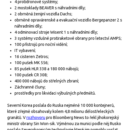
4 protidronové systémy;
2 mostoklady BEAVER s náhradními díly;
2 obrněná ženijní vozidla Dachs;
obrněné opravárenské a evakuační vozidlo Bergepanzer 2 s
náhradními díly;
4 odminovací stroje Wisent 1 s náhradními díly;
3 systémy vzdušné protiraketové obrany pro letectví AMPS;
100 přístrojů pro noční vidění;
IT vybavení;
16 cisteren Zetros;
100 pušek MK 556;
85 pušek HLR 338 a 180 000 nábojů;
100 pušek CR 308;
400 000 nábojů do střelných zbraní;
Záchranné čluny;
prostředky pro likvidaci výbušných předmětů.
Severní Korea poslala do Ruska nejméně 10 000 kontejnerů,
které zřejmě obsahovaly kolem 4,8 milionu dělostřeleckých
granátů. V
rozhovoru
pro Bloomberg News to řekl jihokorejský
ministr obrany Sin Won-sik. Výměnou za munici podle něj Rusko
poslalo Severokorejcům technologie,které jim pomohly vyslat