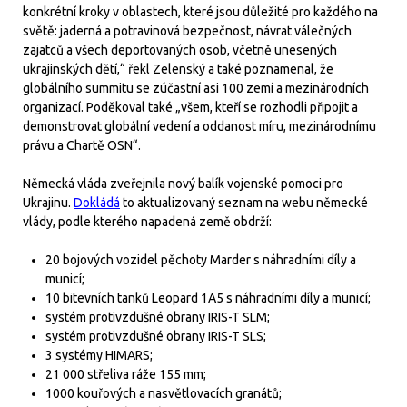
konkrétní kroky v oblastech, které jsou důležité pro každého na
světě: jaderná a potravinová bezpečnost, návrat válečných
zajatců a všech deportovaných osob, včetně unesených
ukrajinských dětí,“ řekl Zelenský a také poznamenal, že
globálního summitu se zúčastní asi 100 zemí a mezinárodních
organizací. Poděkoval také „všem, kteří se rozhodli připojit a
demonstrovat globální vedení a oddanost míru, mezinárodnímu
právu a Chartě OSN“.
Německá vláda zveřejnila nový balík vojenské pomoci pro
Ukrajinu.
Dokládá
to aktualizovaný seznam na webu německé
vlády, podle kterého napadená země obdrží:
20 bojových vozidel pěchoty Marder s náhradními díly a
municí;
10 bitevních tanků Leopard 1A5 s náhradními díly a municí;
systém protivzdušné obrany IRIS-T SLM;
systém protivzdušné obrany IRIS-T SLS;
3 systémy HIMARS;
21 000 střeliva ráže 155 mm;
1000 kouřových a nasvětlovacích granátů;