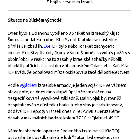
Z bojů v severním Izraeli
Situace na Blízkém východě:
Dnes bylo z Libanonu vypáleno 35 raket na izraelský Kirjat
Šmona a nedalekou obec Kfar Szold. K útoku se následně
přihlásil Hizballáh.
Dle
IDF bylo několik raket zachyceno,
nicméně další způsobily škody v Kirjat Šmoně a vyvolaly požáry v
okolní obci. V reakci na to zasáhly izraelské stíhačky několik
objektů patřících teroristům v libanonském Odaisseh a Kafr Kila.
IDF uvádí, že odpalovací místa ostřelovala také dělostřelectvem.
Podle
vyjádření
izraelské armády je jeden voják IDF ve vážném
stavu poté, co dnes ráno utrpěl úpal během cvičení na
nespecifikované výcvikové základně. Další voják byl rovněž
hospitalizován v důsledku horka a jeho stav je stabilizovaný,
dodává IDF. Teploty v Izraeli dnes v Tel Avivu a Jeruzalémě
dosáhly maximálních hodnot kolem 37 °C, v Ejlatu až 49 °C.
Námořní obchodní operace Spojeného království (UKMTO)
potvrdila, že posádka uhelné lodi “Tutor” byla evakuována