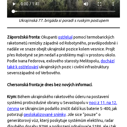
Ukrajinská 77. brigáda si poradí s ruským postupem
Záporožská fronta:
Okupanti
ostřelují
pomocí termobarických
raketometů remízky západně od Robotyného, pravděpodobně i
nadále ve snaze obejít ukrajinské pozice kolem vesnice. Projít
přes Robotyné se jim nedaří a problémy mají i v prostoru okolo.
Podle Ivana Fedorova, exilového starosty Melitopolu,
dochází
také k ostřelování
ukrajinských pozic i civilní infrastruktury
severozápadně od Verbového.
Chersonská fronta je dnes bez nových informací.
Krym:
Během ukrajinského raketového úderu na postavení
systémů protivzdušné obrany u Sevastopolu v
noci z 11. na 12.
června
se Ukrajincům podařilo zničit další kus baterie S-400, jak
potvrzují
geolokalizované snímky
. Jde sice “pouze” o
generátorový vůz, který poskytuje systémům elektřinu, radar
dlouhého dosahu 92N6 a poškození odpalovače 51P6, ale i tak