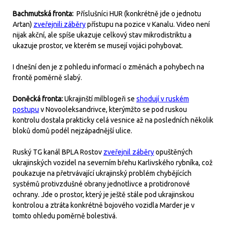
Bachmutská fronta:
Příslušníci HUR (konkrétně jde o jednotu
Artan)
zveřejnili záběry
přístupu na pozice v Kanalu. Video není
nijak akční, ale spíše ukazuje celkový stav mikrodistriktu a
ukazuje prostor, ve kterém se musejí vojáci pohybovat.
I dnešní den je z pohledu informací o změnách a pohybech na
frontě poměrně slabý.
Doněcká fronta:
Ukrajinští milblogeři se
shodují v ruském
postupu
v Novooleksandrivce, kterýmžto se pod ruskou
kontrolu dostala prakticky celá vesnice až na posledních několik
bloků domů podél nejzápadnější ulice.
Ruský TG kanál BPLA Rostov
zveřejnil záběry
opuštěných
ukrajinských vozidel na severním břehu Karlivského rybníka, což
poukazuje na přetrvávající ukrajinský problém chybějících
systémů protivzdušné obrany jednotlivce a protidronové
ochrany. Jde o prostor, který je ještě stále pod ukrajinskou
kontrolou a ztráta konkrétně bojového vozidla Marder je v
tomto ohledu poměrně bolestivá.