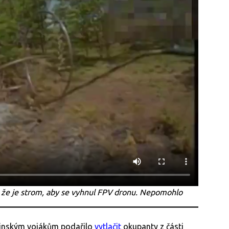
l, že je strom, aby se vyhnul FPV dronu. Nepomohlo
jinským vojákům podařilo
vytlačit
okupanty z části