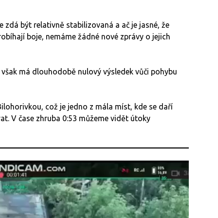
 zdá být relativně stabilizovaná a ač je jasné, že
robíhají boje, nemáme žádné nové zprávy o jejich
a však má dlouhodobě nulový výsledek vůči pohybu
lohorivkou, což je jedno z mála míst, kde se daří
t. V čase zhruba 0:53 můžeme vidět útoky