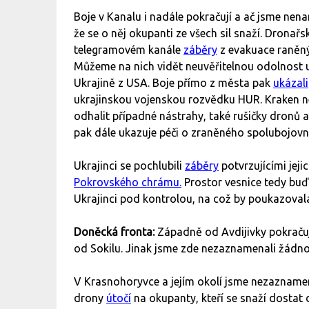
Boje v Kanalu i nadále pokračují a ač jsme nen
že se o něj okupanti ze všech sil snaží. Dronař
telegramovém kanále
záběry
z evakuace raněný
Můžeme na nich vidět neuvěřitelnou odolnost
Ukrajině z USA. Boje přímo z města pak
ukázali
ukrajinskou vojenskou rozvědku HUR. Kraken ne
odhalit případné nástrahy, také rušičky dronů a
pak dále ukazuje péči o zraněného spolubojovn
Ukrajinci se pochlubili
záběry
potvrzujícími jeji
Pokrovského chrámu.
Prostor vesnice tedy buď
Ukrajinci pod kontrolou, na což by poukazovala
Doněcká fronta:
Západně od Avdijivky pokraču
od Sokilu. Jinak jsme zde nezaznamenali žádn
V Krasnohoryvce a jejím okolí jsme nezaznamen
drony
útočí
na okupanty, kteří se snaží dostat 