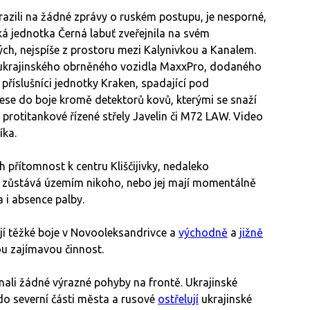
arazili na žádné zprávy o ruském postupu, je nesporné,
ská jednotka Černá labuť zveřejnila na svém
ch, nejspíše z prostoru mezi Kalynivkou a Kanalem.
 ukrajinského obrněného vozidla MaxxPro, dodaného
příslušníci jednotky Kraken, spadající pod
se do boje kromě detektorů kovů, kterými se snaží
 protitankové řízené střely Javelin či M72 LAW. Video
íka.
ch přítomnost k centru Kliščijivky, nedaleko
 zůstává územím nikoho, nebo jej mají momentálně
 i absence palby.
jí těžké boje v Novooleksandrivce a
východně
a
jižně
ou zajímavou činnost.
ali žádné výrazné pohyby na frontě. Ukrajinské
do severní části města a rusové
ostřelují
ukrajinské