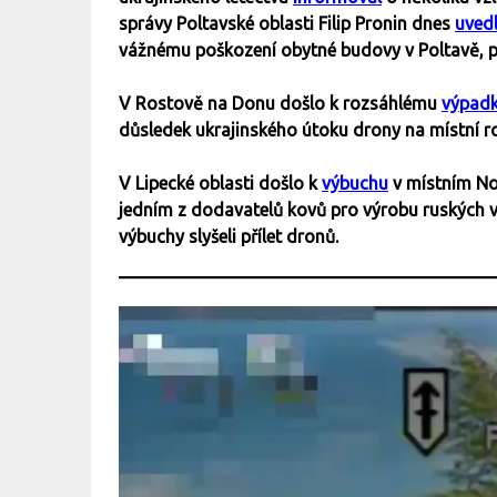
správy Poltavské oblasti Filip Pronin dnes
uved
vážnému poškození obytné budovy v Poltavě, př
V Rostově na Donu došlo k rozsáhlému
výpad
důsledek ukrajinského útoku drony na místní 
V Lipecké oblasti došlo k
výbuchu
v místním No
jedním z dodavatelů kovů pro výrobu ruských v
výbuchy slyšeli přílet dronů.