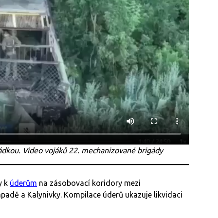
osádkou. Video vojáků 22. mechanizované brigády
y k
úderům
na zásobovací koridory mezi
padě a Kalynivky. Kompilace úderů ukazuje likvidaci