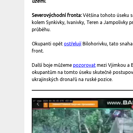
území.
Severovýchodní fronta:
Většina tohoto úseku se
kolem Synkivky, Ivanivky, Teren a Jampolivky p
průběhu.
Okupanti opět
ostřelují
Bilohorivku, tato snah
front.
Další boje můžeme
pozorovat
mezi Vjimkou a Bi
okupantům na tomto úseku skutečně postupova
ukrajinských dronařů na ruské pozice.