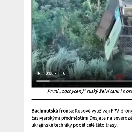
První „odchycený“ ruský želví tank i s 
Bachmutská fronta:
Rusové využívají FPV dron
časivjarskými předměstími Desjata na severozá
ukrajinské techniky podél celé této trasy.