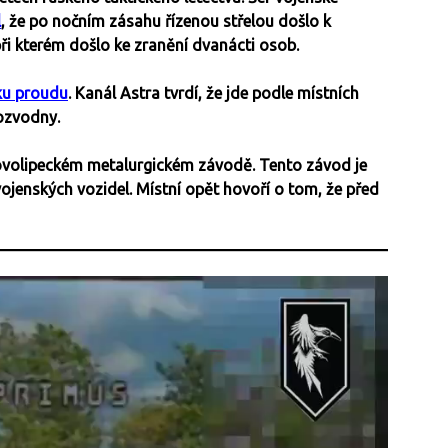
l
, že po nočním zásahu řízenou střelou došlo k
i kterém došlo ke zranění dvanácti osob.
ku proudu
. Kanál Astra tvrdí, že jde podle místních
rozvodny.
volipeckém metalurgickém závodě. Tento závod je
ojenských vozidel. Místní opět hovoří o tom, že před