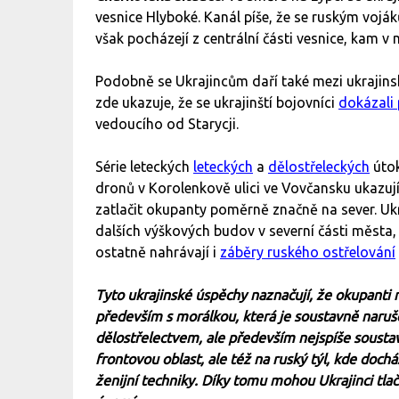
vesnice Hlyboké. Kanál píše, že se ruským voják
však pocházejí z centrální části vesnice, kam v 
Podobně se Ukrajincům daří také mezi ukrajin
zde ukazuje, že se ukrajinští bojovníci
dokázali
vedoucího od Starycji.
Série leteckých
leteckých
a
dělostřeleckých
útok
dronů v Korolenkově ulici ve Vovčansku ukazují
zatlačit okupanty poměrně značně na sever. Ukra
dalších výškových budov v severní části města,
ostatně nahrávají i
záběry ruského ostřelování
Tyto ukrajinské úspěchy naznačují, že okupanti
především s morálkou, která je soustavně naru
dělostřelectvem, ale především nejspíše sousta
frontovou oblast, ale též na ruský týl, kde dochá
ženijní techniky. Díky tomu mohou Ukrajinci tla