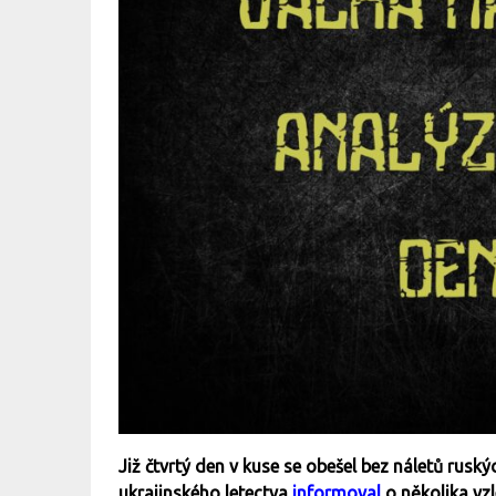
Již čtvrtý den v kuse se obešel bez náletů rus
ukrajinského letectva
informoval
o několika vzl