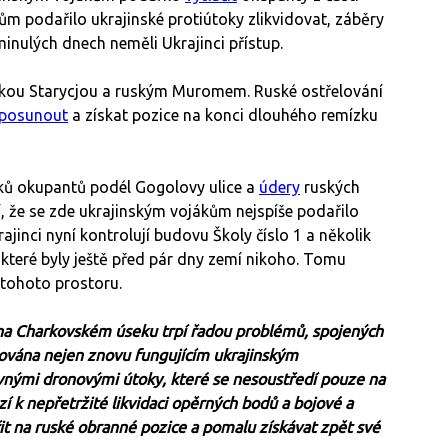
ům podařilo ukrajinské protiútoky zlikvidovat, záběry
minulých dnech neměli Ukrajinci přístup.
skou Starycjou a ruským Muromem. Ruské ostřelování
 posunout
a získat pozice na konci dlouhého remízku
ů okupantů podél Gogolovy ulice a
údery
ruských
, že se zde ukrajinským vojákům nejspíše podařilo
jinci nyní kontrolují budovu Školy číslo 1 a několik
 které byly ještě před pár dny zemí nikoho. Tomu
tohoto prostoru.
 na Charkovském úseku trpí řadou problémů, spojených
šována nejen znovu fungujícím ukrajinským
vnými dronovými útoky, které se nesoustředí pouze na
zí k nepřetržité likvidaci opěrných bodů a bojové a
čit na ruské obranné pozice a pomalu získávat zpět své