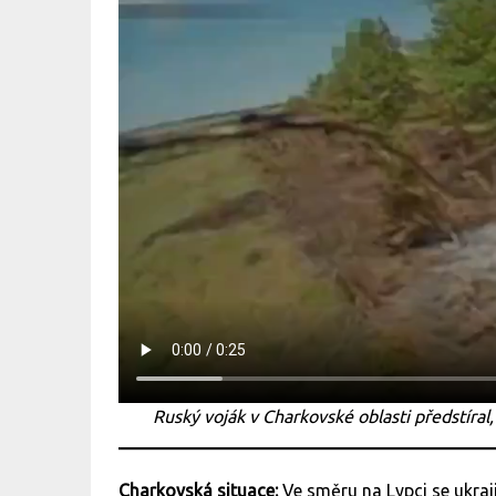
Ruský voják v Charkovské oblasti předstíra
Charkovská situace:
Ve směru na Lypci se ukra