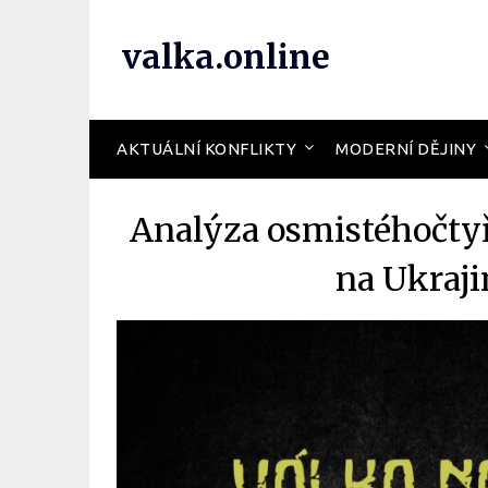
valka.online
AKTUÁLNÍ KONFLIKTY
MODERNÍ DĚJINY
Analýza osmistéhočtyř
na Ukraji