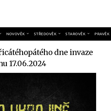
NOVOVĚK
STŘEDOVĚK
STAROVĚK
PRAVĚK
icátéhopátého dne invaze
nu 17.06.2024