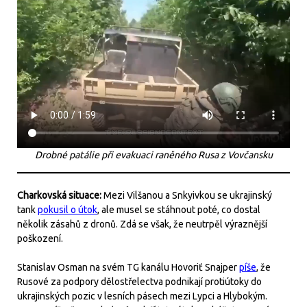
Drobné patálie při evakuaci raněného Rusa z Vovčansku
Charkovská situace:
Mezi Vilšanou a Snkyivkou se ukrajinský
tank
pokusil o útok
, ale musel se stáhnout poté, co dostal
několik zásahů z dronů. Zdá se však, že neutrpěl výraznější
poškození.
Stanislav Osman na svém TG kanálu Hovoriť Snajper
píše
, že
Rusové za podpory dělostřelectva podnikají protiútoky do
ukrajinských pozic v lesních pásech mezi Lypci a Hlybokým.