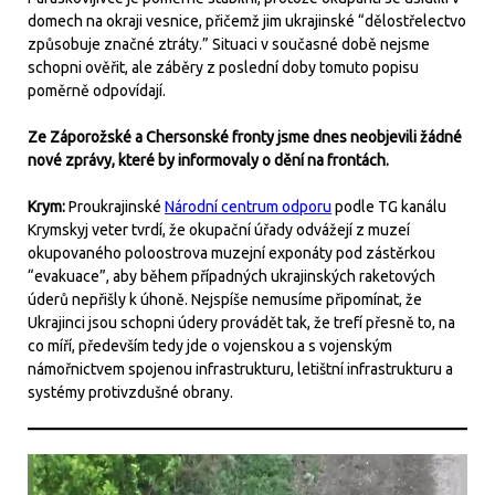
domech na okraji vesnice, přičemž jim ukrajinské “dělostřelectvo
způsobuje značné ztráty.” Situaci v současné době nejsme
schopni ověřit, ale záběry z poslední doby tomuto popisu
poměrně odpovídají.
Ze Záporožské a Chersonské fronty jsme dnes neobjevili žádné
nové zprávy, které by informovaly o dění na frontách.
Krym:
Proukrajinské
Národní centrum odporu
podle TG kanálu
Krymskyj veter tvrdí, že okupační úřady odvážejí z muzeí
okupovaného poloostrova muzejní exponáty pod zástěrkou
“evakuace”, aby během případných ukrajinských raketových
úderů nepřišly k úhoně. Nejspíše nemusíme připomínat, že
Ukrajinci jsou schopni údery provádět tak, že trefí přesně to, na
co míří, především tedy jde o vojenskou a s vojenským
námořnictvem spojenou infrastrukturu, letištní infrastrukturu a
systémy protivzdušné obrany.