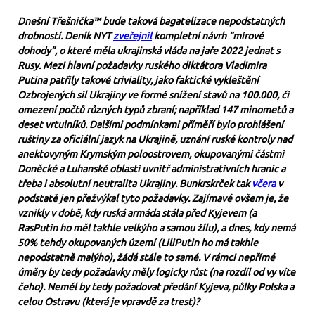
Dnešní Třešnička™ bude taková bagatelizace nepodstatných
drobností.
Deník NYT
zveřejnil
kompletní návrh “mírové
dohody”, o které měla ukrajinská vláda na jaře 2022 jednat s
Rusy. Mezi hlavní požadavky ruského diktátora Vladimira
Putina patřily takové triviality, jako faktické vykleštění
Ozbrojených sil Ukrajiny ve formě snížení stavů na 100.000, či
omezení počtů různých typů zbraní; například 147 minometů a
deset vrtulníků. Dalšími podmínkami příměří bylo prohlášení
ruštiny za oficiální jazyk na Ukrajině, uznání ruské kontroly nad
anektovyným Krymským poloostrovem, okupovanými částmi
Doněcké a Luhanské oblasti uvnitř administrativních hranic a
třeba i absolutní neutralita Ukrajiny. Bunkrskrček tak
včera
v
podstatě jen přežvýkal tyto požadavky. Zajímavé ovšem je, že
vznikly v době, kdy ruská armáda stála před Kyjevem (
a
RasPutin ho měl takhle velkýho a samou žílu
), a dnes, kdy nemá
50% tehdy okupovaných území (
LiliPutin ho má takhle
nepodstatně malýho
), žádá stále to samé. V rámci nepřímé
úměry by tedy požadavky měly logicky růst (
na rozdíl od vy víte
čeho
). Neměl by tedy požadovat předání Kyjeva, půlky Polska a
celou Ostravu (
která je vpravdě za trest
)?