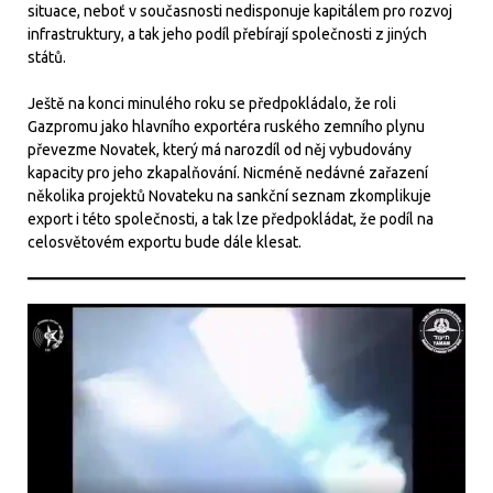
situace, neboť v současnosti nedisponuje kapitálem pro rozvoj
infrastruktury, a tak jeho podíl přebírají společnosti z jiných
států.
Ještě na konci minulého roku se předpokládalo, že roli
Gazpromu jako hlavního exportéra ruského zemního plynu
převezme Novatek, který má narozdíl od něj vybudovány
kapacity pro jeho zkapalňování. Nicméně nedávné zařazení
několika projektů Novateku na sankční seznam zkomplikuje
export i této společnosti, a tak lze předpokládat, že podíl na
celosvětovém exportu bude dále klesat.