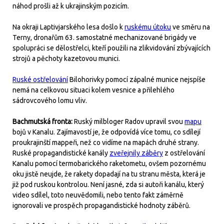
náhod prošli až k ukrajinským pozicím.
Na okraji Laptivjarského lesa došlo k
ruskému útoku
ve směru na
Terny, dronařům 63. samostatné mechanizované brigády ve
spolupráci se dělostřelci, kteří použili na zlikvidování zbývajících
strojů a pěchoty kazetovou munici.
Ruské ostřelování
Bilohorivky pomocí zápalné munice nejspíše
nemá na celkovou situaci kolem vesnice a přilehlého
sádrovcového lomu vliv.
Bachmutská fronta:
Ruský milbloger Radov upravil svou
mapu
bojů v Kanalu. Zajímavostí je, že odpovídá více tomu, co sdílejí
proukrajinští mappeři, než co vidíme na mapách druhé strany.
Ruské propagandistické kanály
zveřejnily záběry
z ostřelování
Kanalu pomocí termobarického raketometu, ovšem pozornému
oku jistě neujde, že rakety dopadají na tu stranu města, která je
již pod ruskou kontrolou. Není jasné, zda si autoři kanálu, který
video sdílel, toto neuvědomili, nebo tento fakt záměrně
ignorovali ve prospěch propagandistické hodnoty záběrů.