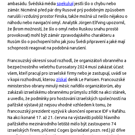
ambasádu. Švédská média
spekulují
jestli šlo o chybu nebo
záměr. Nicméně před pár dny Rusové prý podobným způsobem
narušili i vzdušný prostor Finska, takže možná už nešlo nějakou o
náhodu nebo navigační omyl. Analytik Jörgen Elfving upozornil,
že (krom možností, že šlo o omyl nebo Ruskou snahu prostě
provokovat) mohl být záměr zpravodajského charakteru a
Rusům šlo o pochopení toho jak jsou Švédi připravení a jaké mají
schopnosti reagovat na podobná narušení.
Francouzský okresní soud rozhodl, že organizátoři obranného a
bezpečnostního veletrhu Eurosatory 2024 musí zakázat účast
všem, kteří pracují pro izraelské firmy nebo je zastupují, uvádí se
v kopii rozhodnutí, kterou
získal
deník Le Parisien. Francouzské
ministerstvo obrany minulý měsíc nařídilo organizátorům, aby
zakázali izraelskému obrannému průmyslu zřídit na akci stánek,
a uvedlo, že podmínky pro hostování izraelských společností na
pařížské výstavě již nejsou vhodné vzhledem k tomu, že
francouzský prezident vyzývá k ukončení operace IDF v Rafáhu.
Na akci konané 17. až 21. června na výstavišti poblíž hlavního
pařížského mezinárodního letiště mělo být zastoupeno 74
izraelských firem, přičemž Coges (pořadatel pozn. red.) již dříve