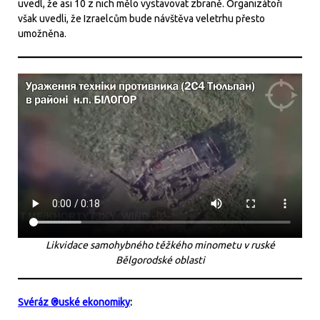
uvedl, že asi 10 z nich mělo vystavovat zbraně. Organizátoři
však uvedli, že Izraelcům bude návštěva veletrhu přesto
umožněna.
Likvidace samohybného těžkého minometu v ruské
Bělgorodské oblasti
Svéráz ®uské ekonomiky
: