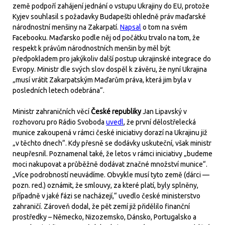
země podpoří zahájení jednání o vstupu Ukrajiny do EU, protože
Kyjev souhlasil s požadavky Budapešti ohledně práv maďarské
národnostní menšiny na Zakarpatí.
Napsal
o tom na svém
Facebooku. Maďarsko podle něj od počátku trvalo na tom, že
respekt k právům národnostních menšin by měl být
předpokladem pro jakýkoliv další postup ukrajinské integrace do
Evropy. Ministr dle svých slov dospěl k závěru, že nyní Ukrajina
„musí vrátit Zakarpatským Maďarům práva, která jim byla v
posledních letech odebrána“.
Ministr zahraničních věcí
České republiky
Jan Lipavský v
rozhovoru pro Rádio Svoboda
uvedl
, že první dělostřelecká
munice zakoupená v rámci české iniciativy dorazí na Ukrajinu již
„v těchto dnech“. Kdy přesně se dodávky uskuteční, však ministr
neupřesnil. Poznamenal také, že letos v rámci iniciativy „budeme
moci nakupovat a průběžně dodávat značné množství munice“.
„Více podrobností neuvádíme. Obvykle musí tyto země (dárci —
pozn. red.) oznámit, že smlouvy, za které platí, byly splněny,
případně v jaké fázi se nacházejí,“ uvedlo české ministerstvo
zahraničí. Zároveň dodal, že pět zemí již přidělilo finanční
prostředky – Německo, Nizozemsko, Dánsko, Portugalsko a