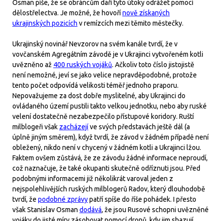
Osman píše, že se obráncům daří tyto útoky odrážet pomocí
dělostřelectva. Je možné, že hovoří
nově získaných
ukrajinských pozicích
v remízcích mezi těmito městečky.
Ukrajinský novinář Nevzorov na svém kanále tvrdí, že v
vovčanském Agregátním závodě je v Ukrajinci vytvořeném kotli
uvězněno až
400 ruských vojáků
. Ačkoliv toto číslo jistojistě
není nemožné, jeví se jako velice nepravděpodobné, protože
tento počet odpovídá velikosti téměř jednoho praporu.
Nepovažujeme za dost dobře myslitelné, aby Ukrajinci do
ovládaného území pustili takto velkou jednotku, nebo aby ruské
velení dostatečně nezabezpečilo přístupové koridory. Ruští
milblogeři však
zacházejí
ve svých představách ještě dál (a
úplně jiným směrem), když tvrdí, že závod v žádném případě není
obležený, nikdo není v chycený v žádném kotli a Ukrajinci lžou.
Faktem ovšem zůstává, že ze závodu žádné informace neproudí,
což naznačuje, že také okupanti skutečně odříznuti jsou. Před
podobnými informacemi již několikrát varoval jeden z
nejspolehlivějších ruských milblogerů Radov, který dlouhodobě
tvrdí, že
podobné zprávy
patří spíše do říše pohádek. I přesto
však Stanislav Osman
dodává
, že jsou Rusové schopni uvězněné
vojáky do jisté míry zásobovat pomocí dronů, kdy jim shazují