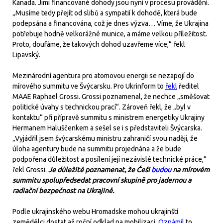
Kanada. Jimi financované dohody jsou nyní v procesu provádění.
„Musíme tedy přejít od slibů a sympatií k dohodě, která bude
podepsána a financována, což je dnes výzva… Víme, že Ukrajina
potřebuje hodně velkorážné munice, a máme velkou příležitost.
Proto, doufáme, že takových dohod uzavřeme více,“ řekl
Lipavský.
Mezinárodní agentura pro atomovou energii se nezapojí do
mírového summitu ve Švýcarsku. Pro Ukrinform to
řekl
ředitel
MAAE Raphael Grossi. Grossi poznamenal, že nechce „směšovat
politické úvahy s technickou prací“. Zároveň řekl, že „byl v
kontaktu“ při přípravě summitu s ministrem energetiky Ukrajiny
Hermanem Haluščenkem a sešel se i s představiteli Švýcarska.
„Vyjádřil jsem švýcarskému ministru zahraničí svou naději, že
úloha agentury bude na summitu projednána a že bude
podpořena důležitost a posílení její nezávislé technické práce,“
řekl Grossi.
Je důležité poznamenat, že Češi
budou
na mírovém
summitu spolupředsedat pracovní skupině pro jadernou a
radiační bezpečnost na Ukrajině.
Podle ukrajinského webu Hromadske mohou ukrajinští
zemědělci dostat až roční odklad na mobilizaci.
Oznámil
to