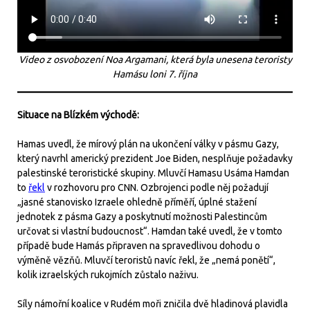
Video z osvobození Noa Argamani, která byla unesena teroristy
Hamásu loni 7. října
Situace na Blízkém východě:
Hamas uvedl, že mírový plán na ukončení války v pásmu Gazy,
který navrhl americký prezident Joe Biden, nesplňuje požadavky
palestinské teroristické skupiny. Mluvčí Hamasu Usáma Hamdan
to
řekl
v rozhovoru pro CNN. Ozbrojenci podle něj požadují
„jasné stanovisko Izraele ohledně příměří, úplné stažení
jednotek z pásma Gazy a poskytnutí možnosti Palestincům
určovat si vlastní budoucnost“. Hamdan také uvedl, že v tomto
případě bude Hamás připraven na spravedlivou dohodu o
výměně vězňů. Mluvčí teroristů navíc řekl, že „nemá ponětí“,
kolik izraelských rukojmích zůstalo naživu.
Síly námořní koalice v Rudém moři zničila dvě hladinová plavidla