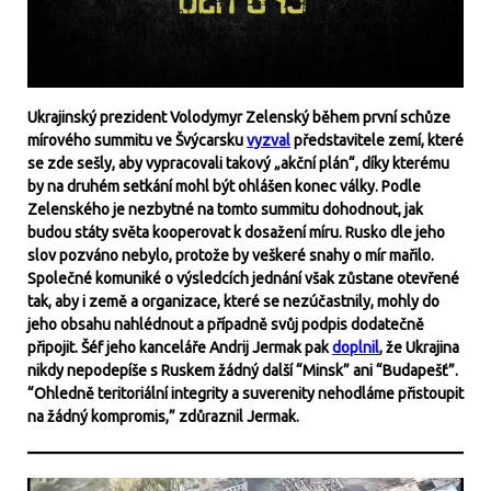
Ukrajinský prezident Volodymyr Zelenský během první schůze
mírového summitu ve Švýcarsku
vyzval
představitele zemí, které
se zde sešly, aby vypracovali takový „akční plán“, díky kterému
by na druhém setkání mohl být ohlášen konec války. Podle
Zelenského je nezbytné na tomto summitu dohodnout, jak
budou státy světa kooperovat k dosažení míru. Rusko dle jeho
slov pozváno nebylo, protože by veškeré snahy o mír mařilo.
Společné komuniké o výsledcích jednání však zůstane otevřené
tak, aby i země a organizace, které se nezúčastnily, mohly do
jeho obsahu nahlédnout a případně svůj podpis dodatečně
připojit. Šéf jeho kanceláře Andrij Jermak pak
doplnil
, že Ukrajina
nikdy nepodepíše s Ruskem žádný další “Minsk” ani “Budapešť”.
“Ohledně teritoriální integrity a suverenity nehodláme přistoupit
na žádný kompromis,” zdůraznil Jermak.