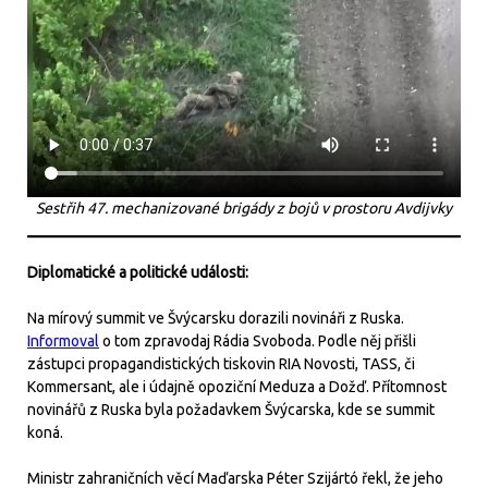
Sestřih 47. mechanizované brigády z bojů v prostoru Avdijvky
Diplomatické a politické události:
Na mírový summit ve Švýcarsku dorazili novináři z Ruska.
Informoval
o tom zpravodaj Rádia Svoboda. Podle něj přišli
zástupci propagandistických tiskovin RIA Novosti, TASS, či
Kommersant, ale i údajně opoziční Meduza a Dožď. Přítomnost
novinářů z Ruska byla požadavkem Švýcarska, kde se summit
koná.
Ministr zahraničních věcí Maďarska Péter Szijártó řekl, že jeho