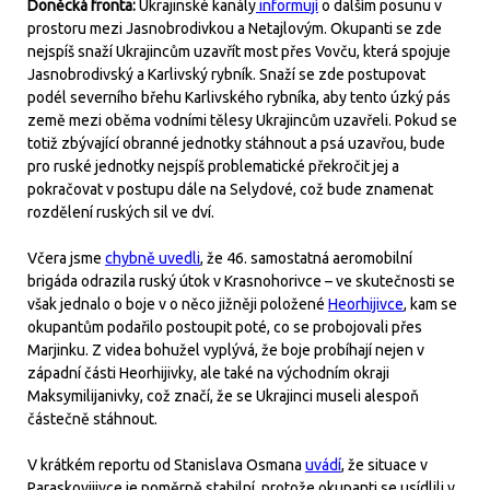
Doněcká fronta:
Ukrajinské kanály
informují
o dalším posunu v
prostoru mezi Jasnobrodivkou a Netajlovým. Okupanti se zde
nejspíš snaží Ukrajincům uzavřít most přes Vovču, která spojuje
Jasnobrodivský a Karlivský rybník. Snaží se zde postupovat
podél severního břehu Karlivského rybníka, aby tento úzký pás
země mezi oběma vodními tělesy Ukrajincům uzavřeli. Pokud se
totiž zbývající obranné jednotky stáhnout a psá uzavřou, bude
pro ruské jednotky nejspíš problematické překročit jej a
pokračovat v postupu dále na Selydové, což bude znamenat
rozdělení ruských sil ve dví.
Včera jsme
chybně uvedli
, že 46. samostatná aeromobilní
brigáda odrazila ruský útok v Krasnohorivce – ve skutečnosti se
však jednalo o boje v o něco jižněji položené
Heorhijivce
, kam se
okupantům podařilo postoupit poté, co se probojovali přes
Marjinku. Z videa bohužel vyplývá, že boje probíhají nejen v
západní části Heorhijivky, ale také na východním okraji
Maksymilijanivky, což značí, že se Ukrajinci museli alespoň
částečně stáhnout.
V krátkém reportu od Stanislava Osmana
uvádí
, že situace v
Paraskovijivce je poměrně stabilní, protože okupanti se usídlili v