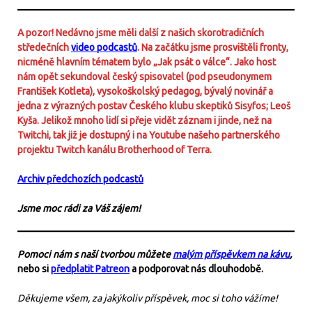
A pozor! Nedávno jsme měli další z našich skorotradičních
středečních
video podcastů
. Na začátku jsme prosvištěli fronty,
nicméně hlavním tématem bylo „Jak psát o válce“. Jako host
nám opět sekundoval český spisovatel (pod pseudonymem
František Kotleta), vysokoškolský pedagog, bývalý novinář a
jedna z výrazných postav Českého klubu skeptiků Sisyfos; Leoš
Kyša. Jelikož mnoho lidí si přeje vidět záznam i jinde, než na
Twitchi, tak již je dostupný i na Youtube našeho partnerského
projektu Twitch kanálu Brotherhood of Terra.
Archiv předchozích podcastů
Jsme moc rádi za Váš zájem!
Pomoci nám s naší tvorbou můžete
malým příspěvkem na kávu
,
nebo si
předplatit Patreon
a podporovat nás dlouhodobě.
Děkujeme všem, za jakýkoliv příspěvek, moc si toho vážíme!