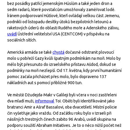
bez posádky patřící jemenským Húsíům a také jeden dron a
sedm radarů, které povstalcům umožňovaly zaměřovat lodě.
Íránem podporovaní Hútíové, kteří ovládají velkou část Jemenu,
podnikli od listopadu desítky útoků bezpilotních letounů a
raketových úderů do oblasti Rudého moře a Adenského zálivu,
uvádí
Ústřední velitelství USA (CENTCOM) v příspěvku na
sociálních sítích.
Americká armáda se také
chystá
dočasně odstranit plovoucí
molo u pobřeží Gazy kvůli špatným podmínkám na moři. Molo by
mělo být přesunuto do izraelského přístavu Ašdod, dokud se
podmínky na moři nezlepší. Od 17. května, kdy první humanitární
pomoc začala přicházet přes molo, bylo dopraveno 137
nákladních aut s pomocí přibližně 900 tun.
Ve městě Džudejda-Makr v Galileji byli včera v noci zastřeleni
dva mladí muži,
informoval
ToI. Oběti byli Identifikováné jako
bratranci Amir a Ašraf Bassalovi, oba dvacetiletí. Místní policie
čin vyšetřuje jako vraždu. Od začátku roku bylo v Izraeli při
násilných trestných činech zabito 96 Arabů, uvádí skupina na
podporu soužití Abraham Initiatives. Je to o něco nižší počet než