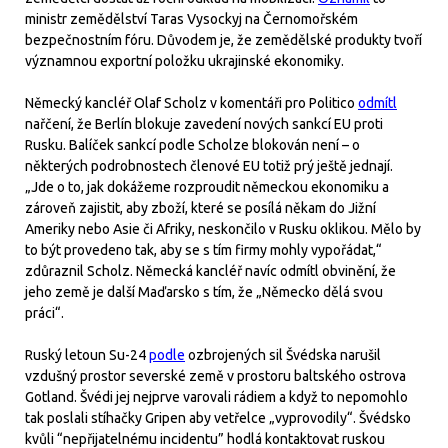
ministr zemědělství Taras Vysockyj na Černomořském
bezpečnostním fóru. Důvodem je, že zemědělské produkty tvoří
významnou exportní položku ukrajinské ekonomiky.
Německý kancléř Olaf Scholz v komentáři pro Politico
odmítl
nařčení, že Berlín blokuje zavedení nových sankcí EU proti
Rusku. Balíček sankcí podle Scholze blokován není – o
některých podrobnostech členové EU totiž prý ještě jednají.
„Jde o to, jak dokážeme rozproudit německou ekonomiku a
zároveň zajistit, aby zboží, které se posílá někam do Jižní
Ameriky nebo Asie či Afriky, neskončilo v Rusku oklikou. Mělo by
to být provedeno tak, aby se s tím firmy mohly vypořádat,“
zdůraznil Scholz. Německá kancléř navíc odmítl obvinění, že
jeho země je další Maďarsko s tím, že „Německo dělá svou
práci“.
Ruský letoun Su-24
podle
ozbrojených sil Švédska narušil
vzdušný prostor severské země v prostoru baltského ostrova
Gotland. Švédi jej nejprve varovali rádiem a když to nepomohlo
tak poslali stíhačky Gripen aby vetřelce „vyprovodily“. Švédsko
kvůli “nepřijatelnému incidentu” hodlá kontaktovat ruskou