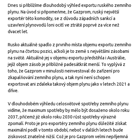
Dnes si přiblížíme dlouhodobý výhled exportu ruského zemního
plynu. Na úvod si připomeňme, že Gazprom, ruský největší
exportér této komodity, se z důvodu západních sankcí a
uzavření plynovodů loni ocitl ve ztrátě poprvé za více než
dvacet let.
Rusko aktuálně spadlo z prvního místa objemu exportu zemního
plynu na čtvrtou pozici, ačkoli je to země s největšími zásobami
na světě. Aktuálně jej v objemu exportu předstihla i Austrálie,
jejíž objem zásob je přibližně padesátkrát menší. To vyplývá z
toho, že Gazprom v minulosti neinvestoval do zařízení pro
zkapalňování zemního plynu, a tak nyní není schopen
exportovat ani zdaleka takový objem plynu jako v letech 2021 a
dříve.
V dlouhodobém výhledu celosvětové spotřeby zemního plynu
vidíme, že maximum spotřeby by mělo být dosaženo okolo roku
2037, přičemž již okolo roku 2030 růst spotřeby výrazně
zpomalí. Proto je pro exportéry zemního plynu důležité získat
maximální podíl v tomto období, neboť v dalších letech bude
ziskovost znatelně nižší. Což je pro Gazprom velmi nepříjemná