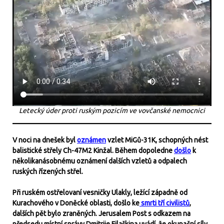
Letecký úder proti ruským pozicím ve vovčanské nemocnici
V noci na dnešek byl
oznámen
vzlet MiGů-31K, schopných nést
balistické střely Ch-47M2 Kinžal. Během dopoledne
došlo
k
několikanásobnému oznámení dalších vzletů a odpalech
ruských řízených střel.
Při ruském ostřelovaní vesničky Ulakly, ležící západně od
Kurachového v Doněcké oblasti, došlo ke
smrti tří civilistů
,
dalších pět bylo zraněných. Jerusalem Post s odkazem na