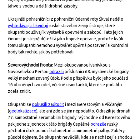
lahve s vodou a další drobné zásoby.
Ukrajinští pohraničníci z pohraniční úderné roty Škval nadále
vyhledávají a likvidují
ruské stavební ženijní stroje, které
okupanti používají k výstavbě opevnění a zákopů. Tato jejich
činnost je stejně důležitá jako bojové operace, protože kvůli
tomu okupanti nemohou vytvářet opěrná postavení a kontrolní
body tak rychle, jak by potřebovali.
Severovýchodní fronta:
Mezi okupovanou Ivanivkou a
Novoselivkou Peršou
odrazili
příslušníci 68. myslivecké brigády
velký mechanizovaný útok. Podle příspěvku bylo jeho součástí
16 obrněných vozidel, včetně osmi tanků, které se podařilo
zcela zničit.
Okupanti se
pokusili zaútočit
i mezi Berestovým a Piščaným
(
geolokalizace
), ale ani zde se jim nepodařilo. Odrazili je dronaři
77. samostatné aeromobilní brigády. Východně od Berestového
pak jedna z jednotek této brigády úspěšně
odrazila
ruský
pěchotní útok pomocí kulometné a minometné palby. Záběry
působí dojmem, že okupanti nevěděli, kde se nacházejí a shodou