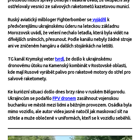
předsedu místní správy Dmitrije Filaškina uvádí, že okupační síly
ostřelovaly vesnici ze salvových raketometů kazetovou municí.
Ruský aviatický milbloger Fighterbomber se
vyjádřil
k
předvčerejšímu ukrajinskému úderu na leteckou základnu
Morozovsk uvádí, že velení nechalo letadla, která byla vidět na
dřívějších snímcích, přesunout. Podle kanálu nebyly žádné stroje
ani ve zničeném hangáru a dalších stojánkách na letišti.
TG kanál Krymskyj veter
tvrdí
, že došlo k ukrajinskému
dronovému útoku na Kamenský kombinát v Rostovské oblasti,
kde mají Rusové vyrábět palivo pro raketové motory do střel pro
salvové raketomety.
Ke kuriózní situaci došlo dnes brzy ráno v ruském Bělgorodu.
Ukrajincům se podařilo
FPV dronem
zasáhnout vojenskou
buchanku ve městě mezi lidmi a běžným provozem. Osádka byla
mimo vozidlo, ale autor videa jasně natočil jak maskovací síť na
střeše a muže oblečené v uniformách, kteří se k vozidlu seběhli.