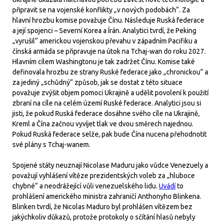
připravit se na vojenské konflikty „v nových podobách“. Za
hlavní hrozbu komise považuje Čínu. Následuje Ruská federace
a její spojenci – Severní Korea a Írán. Analytici tvrdí, že Peking
„vyrušil“ americkou vojenskou převahu v západním Pacifiku a
čínská armáda se připravuje na útok na Tchaj-wan do roku 2027.
Hlavním cílem Washingtonu je tak zadržet Čínu. Komise také
definovala hrozbu ze strany Ruské federace jako „chronickou“ a
za jediný „schůdný“ způsob, jak se dostat z této situace
považuje zvýšit objem pomoci Ukrajině a udělit povolení k použití
zbraní na cíle na celém území Ruské federace. Analytici jsou si
jisti, že pokud Ruská federace dosáhne svého cíle na Ukrajině,
Kreml a Čína začnou vyvíjet tlak ve dvou směrech najednou.
Pokud Ruská federace selže, pak bude Čína nucena přehodnotit
své plány s Tchaj-wanem.
Spojené státy neuznají Nicolase Maduru jako vůdce Venezuely a
považují vyhlášení vítěze prezidentských voleb za „hluboce
chybné“ a neodrážející vůli venezuelského lidu.
Uvádí
to
prohlášení amerického ministra zahraničí Anthonyho Blinkena.
Blinken tvrdí, že Nicolas Maduro byl prohlášen vítězem bez
jakýchkoliv důkazů, protože protokoly o sčítání hlasů nebyly