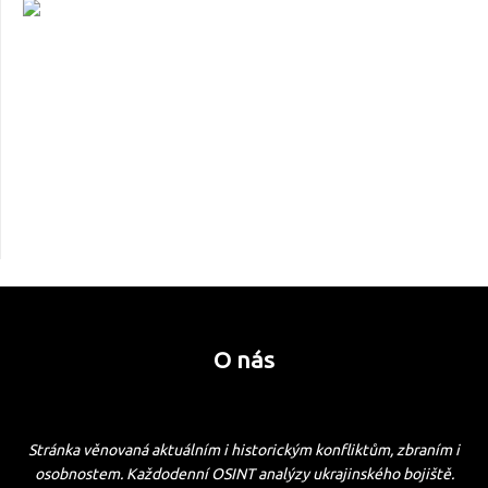
O nás
Stránka věnovaná aktuálním i historickým konfliktům, zbraním i
osobnostem. Každodenní OSINT analýzy ukrajinského bojiště.