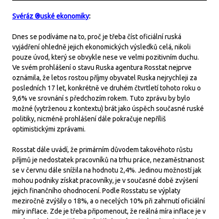
Svéráz ®uské ekonomiky
:
Dnes se podíváme na to, proč je třeba číst oficiální ruská
vyjádření ohledně jejich ekonomických výsledků celá, nikoli
pouze úvod, který se obvykle nese ve velmi pozitivním duchu.
Ve svém prohlášení o stavu Ruska agentura Rosstat nejprve
oznámila, že letos rostou příjmy obyvatel Ruska nejrychleji za
posledních 17 let, konkrétně ve druhém čtvrtletí tohoto roku o
9,6% ve srovnání s předchozím rokem. Tuto zprávu by bylo
možné (vytrženou z kontextu) brát jako úspěch současné ruské
politiky, nicméně prohlášení dále pokračuje nepříliš
optimistickými zprávami.
Rosstat dále uvádí, že primárním důvodem takovéhoto růstu
příjmů je nedostatek pracovníků na trhu práce, nezaměstnanost
se v červnu dále snížila na hodnotu 2,4%. Jedinou možností jak
mohou podniky získat pracovníky, je v současné době zvýšení
jejich finančního ohodnocení. Podle Rosstatu se výplaty
meziročně zvýšily o 18%, a o necelých 10% při zahrnutí oficiální
míry inflace. Zde je třeba připomenout, že reálná míra inflace je v