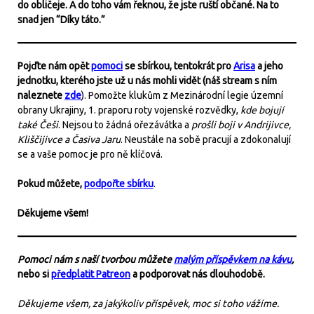
do obličeje. A do toho vám řeknou, že jste ruští občané. Na to
snad jen “Díky táto.”
Pojďte nám opět
pomoci
se sbírkou, tentokrát pro
Arisa
a jeho
jednotku, kterého jste už u nás mohli vidět (náš stream s ním
naleznete
zde
). Pomožte klukům z Mezinárodní legie územní
obrany Ukrajiny, 1. praporu roty vojenské rozvědky,
kde bojují
také Češi
. Nejsou to žádná ořezávátka a
prošli boji v Andrijivce,
Kliščijivce a Časiva Jaru
. Neustále na sobě pracují a zdokonalují
se a vaše pomoc je pro ně klíčová.
Pokud můžete,
podpořte sbírku
.
Děkujeme všem!
Pomoci nám s naší tvorbou můžete
malým příspěvkem na kávu
,
nebo si
předplatit Patreon
a podporovat nás dlouhodobě.
Děkujeme všem, za jakýkoliv příspěvek, moc si toho vážíme.