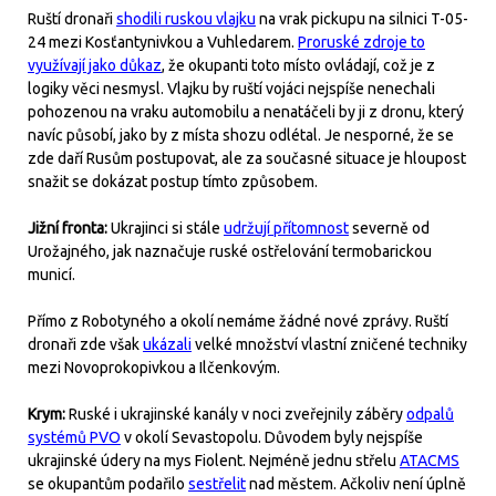
Ruští dronaři
shodili ruskou vlajku
na vrak pickupu na silnici T-05-
24 mezi Kosťantynivkou a Vuhledarem.
Proruské zdroje to
využívají jako důkaz
, že okupanti toto místo ovládají, což je z
logiky věci nesmysl. Vlajku by ruští vojáci nejspíše nenechali
pohozenou na vraku automobilu a nenatáčeli by ji z dronu, který
navíc působí, jako by z místa shozu odlétal. Je nesporné, že se
zde daří Rusům postupovat, ale za současné situace je hloupost
snažit se dokázat postup tímto způsobem.
Jižní fronta:
Ukrajinci si stále
udržují přítomnost
severně od
Urožajného, jak naznačuje ruské ostřelování termobarickou
municí.
Přímo z Robotyného a okolí nemáme žádné nové zprávy. Ruští
dronaři zde však
ukázali
velké množství vlastní zničené techniky
mezi Novoprokopivkou a Ilčenkovým.
Krym:
Ruské i ukrajinské kanály v noci zveřejnily záběry
odpalů
systémů PVO
v okolí Sevastopolu. Důvodem byly nejspíše
ukrajinské údery na mys Fiolent. Nejméně jednu střelu
ATACMS
se okupantům podařilo
sestřelit
nad městem. Ačkoliv není úplně