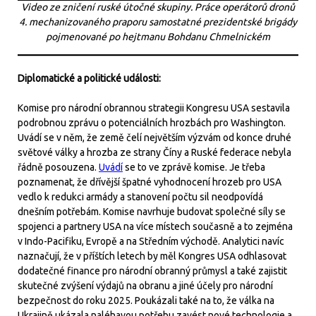
Video ze zničení ruské útočné skupiny. Práce operátorů dronů
4. mechanizovaného praporu samostatné prezidentské brigády
pojmenované po hejtmanu Bohdanu Chmelnickém
Diplomatické a politické události:
Komise pro národní obrannou strategii Kongresu USA sestavila
podrobnou zprávu o potenciálních hrozbách pro Washington.
Uvádí se v něm, že země čelí největším výzvám od konce druhé
světové války a hrozba ze strany Číny a Ruské federace nebyla
řádně posouzena.
Uvádí
se to ve zprávě komise. Je třeba
poznamenat, že dřívější špatné vyhodnocení hrozeb pro USA
vedlo k redukci armády a stanovení počtu sil neodpovídá
dnešním potřebám. Komise navrhuje budovat společné síly se
spojenci a partnery USA na více místech současně a to zejména
v Indo-Pacifiku, Evropě a na Středním východě. Analytici navíc
naznačují, že v příštích letech by měl Kongres USA odhlasovat
dodatečné finance pro národní obranný průmysl a také zajistit
skutečné zvýšení výdajů na obranu a jiné účely pro národní
bezpečnost do roku 2025. Poukázali také na to, že válka na
Ukrajině ukázala naléhavou potřebu zavést nové technologie a