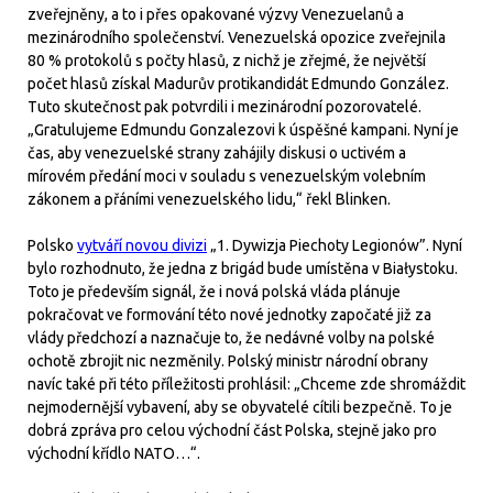
zveřejněny, a to i přes opakované výzvy Venezuelanů a
mezinárodního společenství. Venezuelská opozice zveřejnila
80 % protokolů s počty hlasů, z nichž je zřejmé, že největší
počet hlasů získal Madurův protikandidát Edmundo González.
Tuto skutečnost pak potvrdili i mezinárodní pozorovatelé.
„Gratulujeme Edmundu Gonzalezovi k úspěšné kampani. Nyní je
čas, aby venezuelské strany zahájily diskusi o uctivém a
mírovém předání moci v souladu s venezuelským volebním
zákonem a přáními venezuelského lidu,“ řekl Blinken.
Polsko
vytváří novou divizi
„1. Dywizja Piechoty Legionów”. Nyní
bylo rozhodnuto, že jedna z brigád bude umístěna v Białystoku.
Toto je především signál, že i nová polská vláda plánuje
pokračovat ve formování této nové jednotky započaté již za
vlády předchozí a naznačuje to, že nedávné volby na polské
ochotě zbrojit nic nezměnily. Polský ministr národní obrany
navíc také při této příležitosti prohlásil: „Chceme zde shromáždit
nejmodernější vybavení, aby se obyvatelé cítili bezpečně. To je
dobrá zpráva pro celou východní část Polska, stejně jako pro
východní křídlo NATO…“.