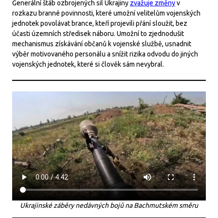
Generální štáb ozbrojených sil Ukrajiny
zvažuje změny
v
rozkazu branné povinnosti, které umožní velitelům vojenských
jednotek povolávat brance, kteří projevili přání sloužit, bez
účasti územních středisek náboru. Umožní to zjednodušit
mechanismus získávání občanů k vojenské službě, usnadnit
výběr motivovaného personálu a snížit rizika odvodu do jiných
vojenských jednotek, které si člověk sám nevybral.
Ukrajinské záběry nedávných bojů na Bachmutském směru