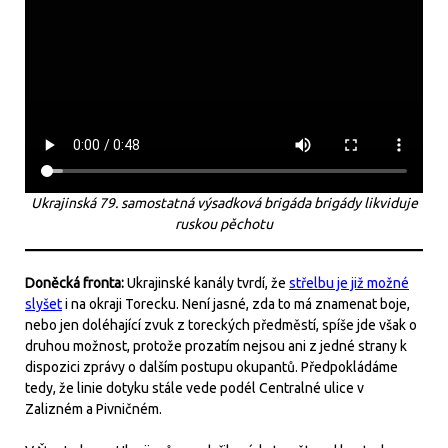
Ukrajinská 79. samostatná výsadková brigáda brigády likviduje
ruskou pěchotu
Doněcká fronta:
Ukrajinské kanály tvrdí, že
střelbu je již možné
slyšet
i na okraji Torecku. Není jasné, zda to má znamenat boje,
nebo jen doléhající zvuk z toreckých předměstí, spíše jde však o
druhou možnost, protože prozatím nejsou ani z jedné strany k
dispozici zprávy o dalším postupu okupantů. Předpokládáme
tedy, že linie dotyku stále vede podél Centralné ulice v
Zalizném a Pivničném.