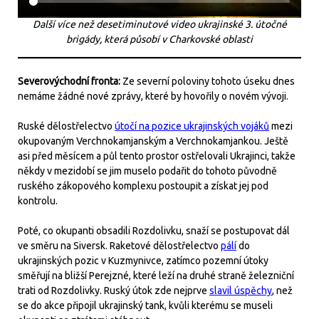
Další více než desetiminutové video ukrajinské 3. útočné
brigády, která působí v Charkovské oblasti
Severovýchodní fronta:
Ze severní poloviny tohoto úseku dnes
nemáme žádné nové zprávy, které by hovořily o novém vývoji.
Ruské dělostřelectvo
útočí na pozice ukrajinských vojáků
mezi
okupovaným Verchnokamjanským a Verchnokamjankou. Ještě
asi před měsícem a půl tento prostor ostřelovali Ukrajinci, takže
někdy v mezidobí se jim muselo podařit do tohoto původně
ruského zákopového komplexu postoupit a získat jej pod
kontrolu.
Poté, co okupanti obsadili Rozdolivku, snaží se postupovat dál
ve směru na Siversk. Raketové dělostřelectvo
pálí
do
ukrajinských pozic v Kuzmynivce, zatímco pozemní útoky
směřují na bližší Perejzné, které leží na druhé straně železniční
trati od Rozdolivky. Ruský útok zde nejprve
slavil úspěchy
, než
se do akce připojil ukrajinský tank, kvůli kterému se museli