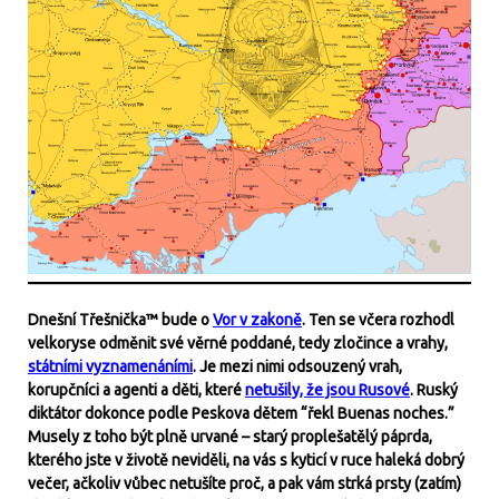
Dnešní Třešnička™ bude o
Vor v zakoně
. Ten se včera rozhodl
velkoryse odměnit své věrné poddané, tedy zločince a vrahy,
státními vyznamenáními
. Je mezi nimi odsouzený vrah,
korupčníci a agenti a děti, které
netušily, že jsou Rusové
. Ruský
diktátor dokonce podle Peskova dětem “řekl Buenas noches.”
Musely z toho být plně urvané – starý proplešatělý páprda,
kterého jste v životě neviděli, na vás s kyticí v ruce haleká dobrý
večer, ačkoliv vůbec netušíte proč, a pak vám strká prsty (zatím)