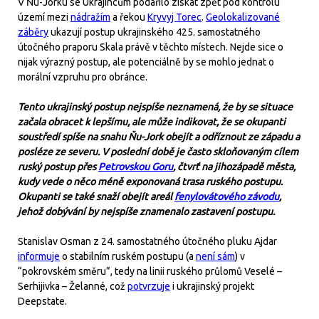
V Ňu-Jorku se Ukrajincům podařilo získat zpět pod kontrolu
území mezi
nádražím
a řekou
Kryvyj Torec
.
Geolokalizované
záběry
ukazují postup ukrajinského 425. samostatného
útočného praporu Skala právě v těchto místech. Nejde sice o
nijak výrazný postup, ale potenciálně by se mohlo jednat o
morální vzpruhu pro obránce.
Tento ukrajinský postup nejspíše neznamená, že by se situace
začala obracet k lepšímu, ale může indikovat, že se okupanti
soustředí spíše na snahu Ňu-Jork obejít a odříznout ze západu a
posléze ze severu. V poslední době je často skloňovaným cílem
ruský postup přes
Petrovskou Goru
, čtvrť na jihozápadě města,
kudy vede o něco méně exponovaná trasa ruského postupu.
Okupanti se také snaží obejít areál
fenylovátového závodu
,
jehož dobývání by nejspíše znamenalo zastavení postupu.
Stanislav Osman z 24. samostatného útočného pluku Ajdar
informuje
o stabilním ruském postupu (a
není sám
) v
“pokrovském směru”, tedy na linii ruského průlomů Veselé –
Serhijivka – Želanné, což
potvrzuje
i ukrajinský projekt
Deepstate.