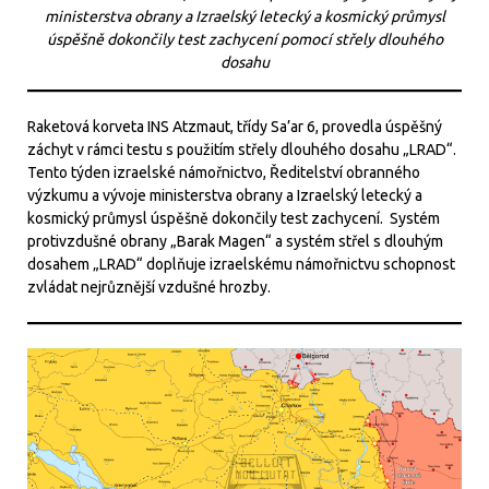
ministerstva obrany a Izraelský letecký a kosmický průmysl
úspěšně dokončily test zachycení pomocí střely dlouhého
dosahu
Raketová korveta INS Atzmaut, třídy Sa’ar 6, provedla úspěšný
záchyt v rámci testu s použitím střely dlouhého dosahu „LRAD“.
Tento týden izraelské námořnictvo, Ředitelství obranného
výzkumu a vývoje ministerstva obrany a Izraelský letecký a
kosmický průmysl úspěšně dokončily test zachycení. Systém
protivzdušné obrany „Barak Magen“ a systém střel s dlouhým
dosahem „LRAD“ doplňuje izraelskému námořnictvu schopnost
zvládat nejrůznější vzdušné hrozby.