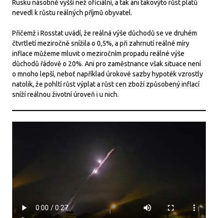
Rusku násobně vyšší než oficiální, a tak ani takovýto růst platů
nevedl k růstu reálných příjmů obyvatel.
Přičemž i Rosstat uvádí, že reálná výše důchodů se ve druhém
čtvrtletí meziročně snížila o 0,5%, a při zahrnutí reálné míry
inflace můžeme mluvit o meziročním propadu reálné výše
důchodů řádově o 20%. Ani pro zaměstnance však situace není
o mnoho lepší, neboť například úrokové sazby hypoték vzrostly
natolik, že pohltí růst výplat a růst cen zboží způsobený inflací
sníží reálnou životní úroveň i u nich.