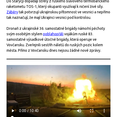
Do Starycji dopadají střely z ruského slavového termobarického
raketometu TOS-1, který okupanti využívají k ničení živé síly.
Záběry
tak potvrzují ukrajinskou přítomnost ve vesnici a nepřímo
tak naznačují, že mají Ukrajinci vesnici pod kontrolou.
Dronaři z ukrajinské 36. samostatné brigády námořní pěchoty
svým osobitým stylem
poblahopřáli
vojákům ruské 83.
samostatné výsadkové útočné brigády, která operuje ve
Vovčansku. Zveřejnili sestřih náletů do ruských pozic kolem
města. Přímo z Vovčansku dnes nejsou žádné nové zprávy.