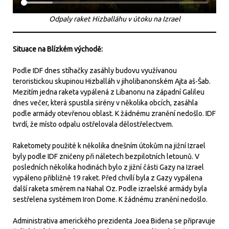
Odpaly raket Hizballáhu v útoku na Izrael
Situace na Blízkém východě:
Podle IDF dnes stíhačky zasáhly budovu využívanou
teroristickou skupinou Hizballáh v jiholibanonském Ajta aš-Šab.
Mezitím jedna raketa vypálená z Libanonu na západní Galileu
dnes večer, která spustila sirény v několika obcích, zasáhla
podle armády otevřenou oblast. K žádnému zranění nedošlo. IDF
tvrdí, že místo odpalu ostřelovala dělostřelectvem.
Raketomety použité k několika dnešním útokům na jižní Izrael
byly podle IDF zničeny při náletech bezpilotních letounů. V
posledních několika hodinách bylo z jižní části Gazy na Izrael
vypáleno přibližně 19 raket. Před chvílí byla z Gazy vypálena
další raketa směrem na Nahal Oz. Podle izraelské armády byla
sestřelena systémem Iron Dome. K žádnému zranění nedošlo.
Administrativa amerického prezidenta Joea Bidena se připravuje