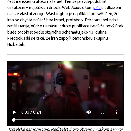
čelit íránskému útoku na Izrael. Ten se pravděpodobně
uskuteční v nejbližších dnech. Web Axios o tom
píše
s odkazem
na své vlastní zdroje. Washington je například přesvědčen, že
Írán se chystá zaútočit na Izrael, protože v Teheránu byl zabit
Ismáíl Haníja, vůdce Hamásu. Zdroje publikace tvrdí, že nový útok
bude probíhat podle stejného schématu jako 13. dubna.
Předpokládá se také, že Írán zapojí libanonskou skupinu
Hizballáh.
Izraelské námořnictvo, Ředitelství pro obranný výzkum a vývoj