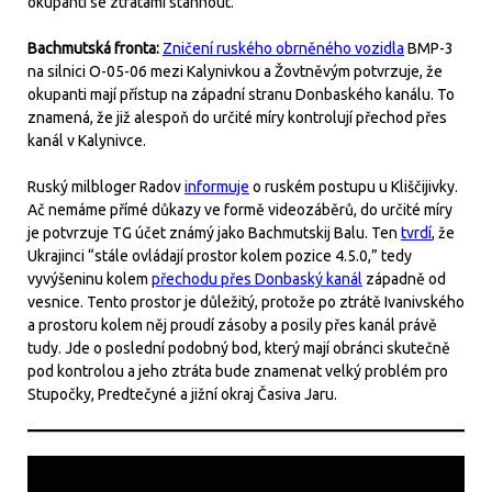
okupanti se ztrátami stáhnout.
Bachmutská fronta:
Zničení ruského obrněného vozidla
BMP-3
na silnici O-05-06 mezi Kalynivkou a Žovtněvým potvrzuje, že
okupanti mají přístup na západní stranu Donbaského kanálu. To
znamená, že již alespoň do určité míry kontrolují přechod přes
kanál v Kalynivce.
Ruský milbloger Radov
informuje
o ruském postupu u Kliščijivky.
Ač nemáme přímé důkazy ve formě videozáběrů, do určité míry
je potvrzuje TG účet známý jako Bachmutskij Balu. Ten
tvrdí
, že
Ukrajinci “stále ovládají prostor kolem pozice 4.5.0,” tedy
vyvýšeninu kolem
přechodu přes Donbaský kanál
západně od
vesnice. Tento prostor je důležitý, protože po ztrátě Ivanivského
a prostoru kolem něj proudí zásoby a posily přes kanál právě
tudy. Jde o poslední podobný bod, který mají obránci skutečně
pod kontrolou a jeho ztráta bude znamenat velký problém pro
Stupočky, Predtečyné a jižní okraj Časiva Jaru.