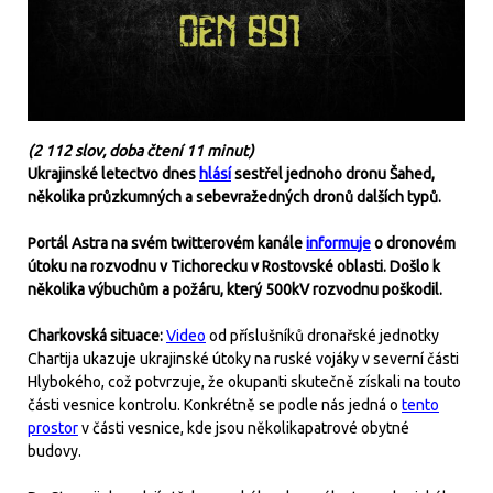
(2 112 slov, doba čtení 11 minut)
Ukrajinské letectvo dnes
hlásí
sestřel jednoho dronu Šahed,
několika průzkumných a sebevražedných dronů dalších typů.
Portál Astra na svém twitterovém kanále
informuje
o dronovém
útoku na rozvodnu v Tichorecku v Rostovské oblasti. Došlo k
několika výbuchům a požáru, který 500kV rozvodnu poškodil.
Charkovská situace:
Video
od příslušníků dronařské jednotky
Chartija ukazuje ukrajinské útoky na ruské vojáky v severní části
Hlybokého, což potvrzuje, že okupanti skutečně získali na touto
části vesnice kontrolu. Konkrétně se podle nás jedná o
tento
prostor
v části vesnice, kde jsou několikapatrové obytné
budovy.