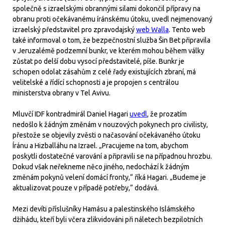
společně s izraelskými obrannými silami dokončil přípravy na
obranu proti očekávanému íránskému útoku, uvedl nejmenovaný
izraelský představitel pro zpravodajský
web Walla
. Tento web
také informoval o tom, že bezpečnostní služba Šin Bet připravila
v Jeruzalémě podzemní bunkr, ve kterém mohou během války
zůstat po delší dobu vysocí představitelé, píše. Bunkr je
schopen odolat zásahům z celé řady existujících zbraní, má
velitelské a řídící schopnosti a je propojen s centrálou
ministerstva obrany v Tel Avivu.
Mluvčí IDF kontradmirál Daniel Hagari
uvedl
, že prozatím
nedošlo k žádným změnám v nouzových pokynech pro civilisty,
přestože se objevily zvěsti o načasování očekávaného útoku
Íránu a Hizballáhu na Izrael. „Pracujeme na tom, abychom
poskytli dostatečné varování a připravili se na případnou hrozbu.
Dokud však neřekneme něco jiného, nedochází k žádným
změnám pokynů velení domácí fronty,“ říká Hagari. „Budeme je
aktualizovat pouze v případě potřeby,“ dodává.
Mezi devíti příslušníky Hamásu a palestinského Islámského
džihádu, kteří byli včera zlikvidováni při náletech bezpilotních