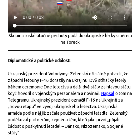
Skupina ruské útočné pěchoty padá do ukrajinské léčky směrem
na Toreck
Diplomatické a politické události:
Ukrajinský prezident Volodymyr Zelenský oficiálně potvrdil, že
západní letouny F-16 dorazily na Ukrajinu. Dvě stíhačky letěly
během ceremonie Dne letectva a další dvě stály za hlavou státu,
když hovořil s vojenským personálem a novináři.
Napsal
o tom na
Telegramu. Ukrajinský prezident označil F-16 na Ukrajině za
„novou etapu“ ve vývoji ukrajinského letectva. Ukrajinská
armáda podle něj již začala používat západní letadla. Zelenský
poděkoval partnerům, zejména těm, kteří jako první „přijali
žádost o poskytnutí letadel – Dánsko, Nizozemsko, Spojené
státy“.