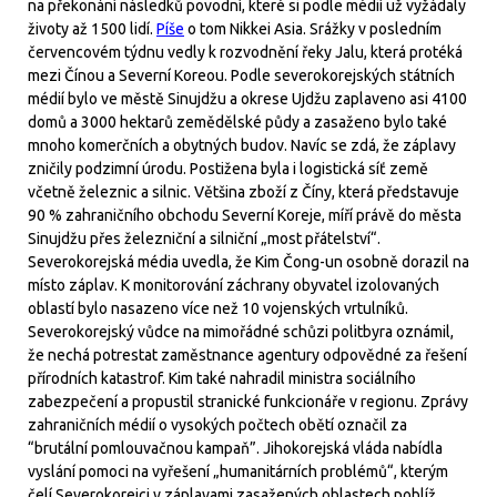
na překonání následků povodní, které si podle médií už vyžádaly
životy až 1500 lidí.
Píše
o tom Nikkei Asia. Srážky v posledním
červencovém týdnu vedly k rozvodnění řeky Jalu, která protéká
mezi Čínou a Severní Koreou. Podle severokorejských státních
médií bylo ve městě Sinujdžu a okrese Ujdžu zaplaveno asi 4100
domů a 3000 hektarů zemědělské půdy a zasaženo bylo také
mnoho komerčních a obytných budov. Navíc se zdá, že záplavy
zničily podzimní úrodu. Postižena byla i logistická síť země
včetně železnic a silnic. Většina zboží z Číny, která představuje
90 % zahraničního obchodu Severní Koreje, míří právě do města
Sinujdžu přes železniční a silniční „most přátelství“.
Severokorejská média uvedla, že Kim Čong-un osobně dorazil na
místo záplav. K monitorování záchrany obyvatel izolovaných
oblastí bylo nasazeno více než 10 vojenských vrtulníků.
Severokorejský vůdce na mimořádné schůzi politbyra oznámil,
že nechá potrestat zaměstnance agentury odpovědné za řešení
přírodních katastrof. Kim také nahradil ministra sociálního
zabezpečení a propustil stranické funkcionáře v regionu. Zprávy
zahraničních médií o vysokých počtech obětí označil za
“brutální pomlouvačnou kampaň”. Jihokorejská vláda nabídla
vyslání pomoci na vyřešení „humanitárních problémů“, kterým
čelí Severokorejci v záplavami zasažených oblastech poblíž