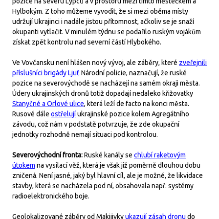
pozice na severu Lypců a v prostoru mezi tímto městečkem a
Hylbokým. Z toho můžeme vyvodit, že si mezi oběma místy
udržují Ukrajinci i nadále jistou přítomnost, ačkoliv se je snaží
okupanti vytlačit. V minulém týdnu se podařilo ruským vojákům
získat zpět kontrolu nad severní částí Hlybokého.
Ve Vovčansku není hlášen nový vývoj, ale záběry, které
zveřejnili
příslušníci brigády Ljuť
Národní policie, naznačují, že ruské
pozice na severovýchodě se nacházejí na samém okraji města.
Údery ukrajinských dronů totiž dopadají nedaleko křižovatky
Stanyčné a Orlové ulice
, která leží de facto na konci města.
Rusové dále
ostřelují
ukrajinské pozice kolem Agregátního
závodu, což nám v podstatě potvrzuje, že zde okupační
jednotky rozhodně nemají situaci pod kontrolou.
Severovýchodní fronta:
Ruské kanály se
chlubí raketovým
útokem
na vysílací věž, která je však již poměrně dlouhou dobu
zničená. Není jasné, jaký byl hlavní cíl, ale je možné, že likvidace
stavby, která se nacházela pod ní, obsahovala např. systémy
radioelektronického boje.
Geolokalizované záběry od Makijivky
ukazují zásah dronu
do