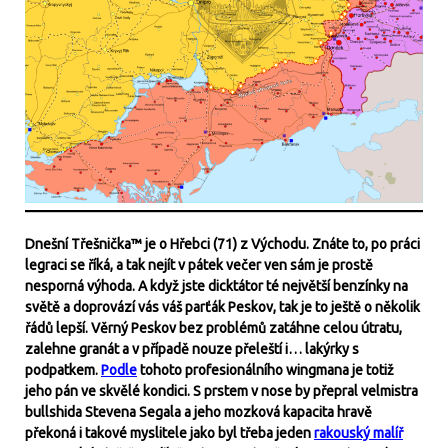
Dnešní Třešnička™ je o Hřebci (71) z Východu. Znáte to, po práci
legraci se říká, a tak nejít v pátek večer ven sám je prostě
nesporná výhoda. A když jste dicktátor té největší benzínky na
světě a doprovází vás váš parťák Peskov, tak je to ještě o několik
řádů lepší. Věrný Peskov bez problémů zatáhne celou útratu,
zalehne granát a v případě nouze přeleští i… lakýrky s
podpatkem.
Podle
tohoto profesionálního wingmana je totiž
jeho pán ve skvělé kondici. S prstem v nose by přepral velmistra
bullshida Stevena Segala a jeho mozková kapacita hravě
překoná i takové myslitele jako byl třeba jeden
rakouský malíř