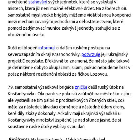
urychlené
stahování
svých jednotek, které se vyskytují v
místech, která již není možné efektivně držet. Na záběrech 68.
samostatné myslivecké brigády můžeme vidět těsnou kooperaci
mezi mechanizovanými jednotkami a dělostřelectvem, které
pomocí zadýmovací munice zakrývá jednotky stahující se z
ohroženého úseku.
Ruští milblogeři
informují
o dalším ruském postupu na
severozápadním okraji Krasnohorivky,
potvrzuje
jej i ukrajinský
projekt Deepstate. Efektivně to znamená, že město jako takové
je definitivně dobyto okupačními silami, pokud nebudeme brát v
potaz některé rezidenční oblasti za říčkou Lozovou.
79. samostatná výsadková brigáda
zničila
další ruský útok na
Kosťantynivku. Okupanti se pokusili zaútočit na městečko z jihu,
ale vystavili se tím palbě z protitankových řízených střel, což
mělo za následek likvidaci obrněnce a následné údery drony,
keré díly zkázy dokonaly. Ačkoliv mají ukrajinští výsadkáři u
Kosťantynivky množství úspěchů, je nad slunce jasné, že si
soustavné ruské útoky vybírají svou daň.
Jižní fronta:
Na linii Urožajné – Velyká Novosilka byl