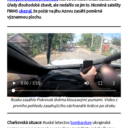
úřady dlouhodobě zbavit, ale nedařilo se jim to. Nicméně satelity
FIRMS
ukazují
, že požár na jihu Azovu zasáhl poměrně
významnou plochu.
Rusko zasáhlo Pokrovsk dvěma klouzavými pumami. Video z
prvního pohledu zasahujícího záchranáře krátce po útoku
Charkovská situace:
Ruské letectvo
bombarduje
ukrajinské