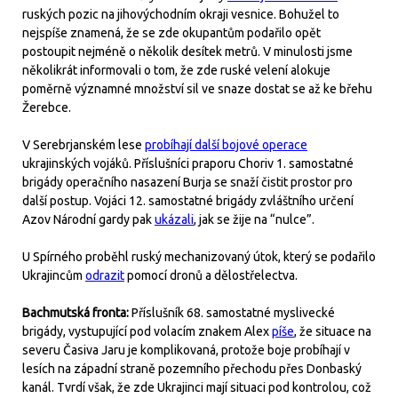
ruských pozic na jihovýchodním okraji vesnice. Bohužel to
nejspíše znamená, že se zde okupantům podařilo opět
postoupit nejméně o několik desítek metrů. V minulosti jsme
několikrát informovali o tom, že zde ruské velení alokuje
poměrně významné množství sil ve snaze dostat se až ke břehu
Žerebce.
V Serebrjanském lese
probíhají další bojové operace
ukrajinských vojáků. Příslušníci praporu Choriv 1. samostatné
brigády operačního nasazení Burja se snaží čistit prostor pro
další postup. Vojáci 12. samostatné brigády zvláštního určení
Azov Národní gardy pak
ukázali
, jak se žije na “nulce”.
U Spírného proběhl ruský mechanizovaný útok, který se podařilo
Ukrajincům
odrazit
pomocí dronů a dělostřelectva.
Bachmutská fronta:
Příslušník 68. samostatné myslivecké
brigády, vystupující pod volacím znakem Alex
píše
, že situace na
severu Časiva Jaru je komplikovaná, protože boje probíhají v
lesích na západní straně pozemního přechodu přes Donbaský
kanál. Tvrdí však, že zde Ukrajinci mají situaci pod kontrolou, což