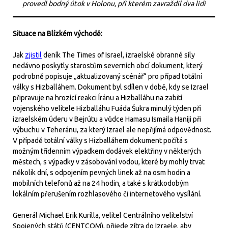
provedl bodný útok v Holonu, při kterém zavraždil dva lidi
Situace na Blízkém východě:
Jak
zjistil
deník The Times of Israel, izraelské obranné síly
nedávno poskytly starostům severních obcí dokument, který
podrobně popisuje „aktualizovaný scénář“ pro případ totální
války s Hizballáhem. Dokument byl sdílen v době, kdy se Izrael
připravuje na hrozící reakci Íránu a Hizballáhu na zabití
vojenského velitele Hizballáhu Fuáda Šukra minulý týden při
izraelském úderu v Bejrútu a vůdce Hamasu Ismaila Haníji při
výbuchu v Teheránu, za který Izrael ale nepřijímá odpovědnost.
V případě totální války s Hizballáhem dokument počítá s
možným třídenním výpadkem dodávek elektřiny v některých
městech, s výpadky v zásobování vodou, které by mohly trvat
několik dní, s odpojením pevných linek až na osm hodin a
mobilních telefonů až na 24 hodin, a také s krátkodobým
lokálním přerušením rozhlasového či internetového vysílání.
Generál Michael Erik Kurilla, velitel Centrálního velitelství
Spojených států (CENTCOM), přijede zítra do Izraele, aby