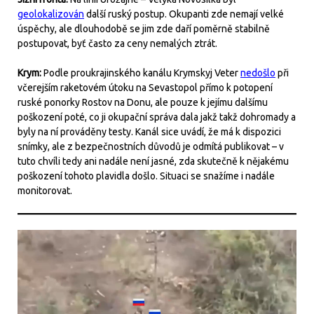
geolokalizován
další ruský postup. Okupanti zde nemají velké
úspěchy, ale dlouhodobě se jim zde daří poměrně stabilně
postupovat, byť často za ceny nemalých ztrát.
Krym:
Podle proukrajinského kanálu Krymskyj Veter
nedošlo
při
včerejším raketovém útoku na Sevastopol přímo k potopení
ruské ponorky Rostov na Donu, ale pouze k jejímu dalšímu
poškození poté, co ji okupační správa dala jakž takž dohromady a
byly na ní prováděny testy. Kanál sice uvádí, že má k dispozici
snímky, ale z bezpečnostních důvodů je odmítá publikovat – v
tuto chvíli tedy ani nadále není jasné, zda skutečně k nějakému
poškození tohoto plavidla došlo. Situaci se snažíme i nadále
monitorovat.