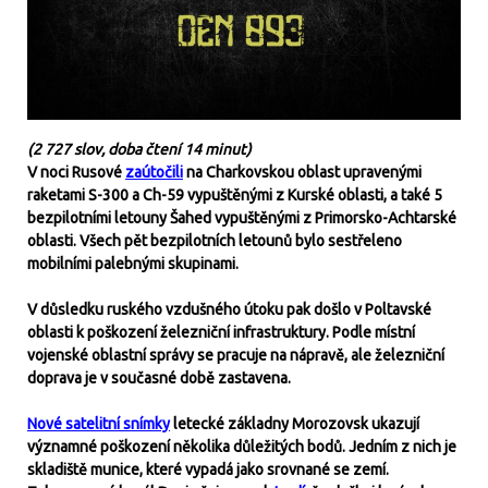
(2 727 slov, doba čtení 14 minut)
V noci Rusové
zaútočili
na Charkovskou oblast upravenými
raketami S-300 a Ch-59 vypuštěnými z Kurské oblasti, a také 5
bezpilotními letouny Šahed vypuštěnými z Primorsko-Achtarské
oblasti. Všech pět bezpilotních letounů bylo sestřeleno
mobilními palebnými skupinami.
V důsledku ruského vzdušného útoku pak došlo v Poltavské
oblasti k poškození železniční infrastruktury. Podle místní
vojenské oblastní správy se pracuje na nápravě, ale železniční
doprava je v současné době zastavena.
Nové satelitní snímky
letecké základny Morozovsk ukazují
významné poškození několika důležitých bodů. Jedním z nich je
skladiště munice, které vypadá jako srovnané se zemí.