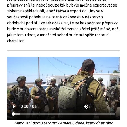
přepravy snížila, neboť pouze tak by bylo možné exportovat se
ziskem například uhlí, jehož těžba a export do Číny se v
současnosti pohybuje na hraně ziskovosti, v některých
obdobích i pod ní. Lze tak očekávat, že na bezpečnost přepravy
bude v budoucnu brán u ruské železnice zřetel ještě méně, než
jak je tomu dnes, a množství nehod bude mít spíše rostoucí
charakter.
Mapování domu teroristy Amara Odeha, který dnes ráno