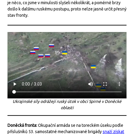
je něco, co jsme v minulosti slyšeli několikrát, a poměrně brzy
došlo k dalšímu ruskému postupu, proto nelze jasně určit přesný
stav fronty.
Ukrajinské síly odrážejí ruský útok v obci Spirné v Doněcké
oblasti
Doněcká fronta:
Okupační armáda se na toreckém úseku podle
příslušníků 53. samostatné mechanizované brigády
snaží získat