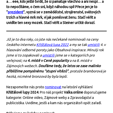
a… eee, kdo ještě tvrdil, že si pamatuje všechno a ani nespí… a
to nepočítáme, o čem sní, když náhodou spí! Přece jen je to
“
prezident
”, vyzná se v zemědělství, strojírenství, světových
trzích a hlavně mrk mrk, ví jak pomilovat ženu. Stačí věřit a
uvidíte ten sexy mozek. Stačí věřit a Steiner určitě dorazí.
Již je to dva roky, co jste nás nečekaně nominovali na ceny
českého internetu
Křišťálová lu
p
a 2022
a my se tak
umístili
4. v
hlasování odborné poroty jako Obsahová inspirace. Minulý rok
jsme si to zopakovali a
umístili
jsme se v kategoriích pro
veřejnost; na
4. místě v Ceně popularity
a na 8. místě v
Zájmových webech.
Doufáme tedy, že letos se zase malinko
přiblížíme pomyslnému “stupni vítězů”
, protože bramborová je
hezká, nicméně bronzová by byla lepší.
Nezapomeňte nás proto
nominovat
na letošní vyhlášení
Křišťálové lupy 2024
. Pro náš projekt
Valka.online
doporučujeme
kategorie: Online video, Zájmové weby a Zpravodajství a
publicistika. Uvidíme, jestli a kam nás organizátoři opět zařadí.