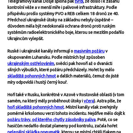
Telegramový kanál Dosje špiona pak
tvrdí
, že došlo i k zásahu
kontrolní věže a v menší míře i palivové infrastruktury. Podle
příspěvku prošlo systémy PVO a REB celkem 18 dronů ze 40.
Předchozí ukrajinské útoky na základnu nebyly úspěšné –
důvodem měla být nedokonalá ochrana dronů proti ruským
systémům radioelektronického boje, kterou se mezitím podařilo
Ukrajincům vylepšit.
Ruské i ukrajinské kanály informují o
masivním požáru
v
okupovaném Luhansku. Podle místních byl způsoben
ukrajinským ostřelováním
, svědci pak hovoří až o dvanácti
silných výbuších, které požáru předcházely. Hořet by mělo
skladiště pohonných hmot
a dalších materiálů, čemuž do jisté
míry odpovídá i hustý černý kouř.
Hoří také v Rusku, konkrétně v Azově v Rostovské oblasti (v tom
samém, na který měly proběhnout útoky i
včera
). Astra píše, že
hoří skladiště pohonných hmot
. Místní kanály však zveřejnily
poměrně krkolomou verzi tohoto incidentu. Nejdříve mělo dojít k
požáru trávy, od kterého chytly zásobníky paliva
. Poté, co se
hasičům nedařilo dostat plameny pod kontrolu, začala hořet
nelegální skládka pneumatik
, kterou se místní chtěli tlakem na