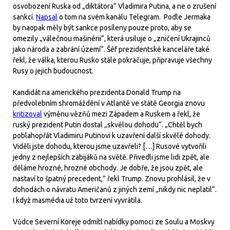
osvobození Ruska od „diktátora“ Vladimira Putina, a ne o zrušení
sankcí.
Napsal
o tom na svém kanálu Telegram. Podle Jermaka
by naopak měly být sankce posíleny pouze proto, aby se
omezily „válečnou mašinérii“, která usiluje o „zničení Ukrajinců
jako národa a zabrání území“. Šéf prezidentské kanceláře také
řekl, že válka, kterou Rusko stále pokračuje, připravuje všechny
Rusy o jejich budoucnost.
Kandidát na amerického prezidenta Donald Trump na
předvolebním shromáždění v Atlantě ve státě Georgia znovu
kritizoval
výměnu vězňů mezi Západem a Ruskem a řekl, že
ruský prezident Putin dostal „skvělou dohodu“. „Chtěl bych
poblahopřát Vladimiru Putinovi k uzavření další skvělé dohody.
Viděli jste dohodu, kterou jsme uzavřeli? […] Rusové vytvořili
jedny z nejlepších zabijáků na světě. Přivedli jsme lidi zpět, ale
děláme hrozné, hrozné obchody. Je dobře, že jsou zpět, ale
nastaví to špatný precedent,” řekl Trump. Znovu prohlásil, že v
dohodách o návratu Američanů z jiných zemí „nikdy nic neplatil“.
I když masmédia už toto tvrzení vyvrátila.
Vůdce Severní Koreje odmítl nabídky pomoci ze Soulu a Moskvy