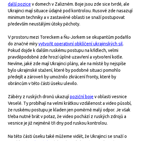
další pozice
v domech v Zalizném. Boje jsou zde sice tvrdé, ale
Ukrajinci mají situace údajně pod kontrolou. Rusové zde nasazují
minimum techniky a v zastavěné oblasti se snaží postupovat
především neustálými útoky pěchoty.
V prostoru mezi Toreckem a Ňu-Jorkem se okupantům podařilo
do značné míry
vytvořit operativní obklíčení ukrajinských sil
.
Pokud dojde k dalším ruskému postupu na křídlech, velmi
pravděpodobně zde hrozí úplné uzavření a vytvoření kotle.
Nevíme, jaké zde mají Ukrajinci plány, ale na místě by nejspíše
bylo ukrajinské stažení, které by podobné situaci pomohlo
předejít a zároveň by umožnilo zkrácení fronty, které by
obráncům v této části úseku ulevilo.
Záběry z ruských dronů ukazují
poziční boje
v oblasti vesnice
Veselé. Ty probíhají na velmi krátkou vzdálenost a video působí,
že ruskému postupu je kladen jen poměrně malý odpor. Je však
třeba nutné brát v potaz, že video pochází z ruských zdrojů a
vesnice je již nejméně tři dny pod ruskou kontrolou.
Na této části úseku také můžeme vidět, že Ukrajinci se snaží o