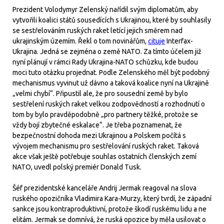
Prezident Volodymyr Zelenský nařídil svým diplomatům, aby
vytvořili koalici států sousedících s Ukrajinou, které by souhlasily
se sestřelováním ruských raket letící jejich směrem nad
ukrajinským územím. Řekl o tom novinářům,
cituje
Interfax-
Ukrajina. Jedná se zejména o země NATO. Za tímto účelem již
nyní plánují v rámci Rady Ukrajina-NATO schůzku, kde budou
moci tuto otázku projednat. Podle Zelenského měl být podobný
mechanismus vyvinut už dávno a taková koalice nyní na Ukrajině
„velmi chybí“. Připustil ale, že pro sousední země by bylo
sestřelení ruských raket velkou zodpovědností a rozhodnutí o
tom by bylo pravděpodobně „pro partnery těžké, protože se
vždy bojí zbytečné eskalace“. Je třeba poznamenat, že
bezpečnostní dohoda mezi Ukrajinou a Polskem počítá s
vývojem mechanismu pro sestřelování ruských raket. Taková
akce však ještě potřebuje souhlas ostatních členských zemí
NATO, uvedl polský premiér Donald Tusk.
Šéf prezidentské kanceláře Andrij Jermak reagoval na slova
ruského opozičníka Vladimira Kara-Murzy, který tvrdí, že západní
sankce jsou kontraproduktivní, protože škodí ruskému lidu a ne
elitám. Jermak se domnívá, že ruská opozice by měla usilovat o