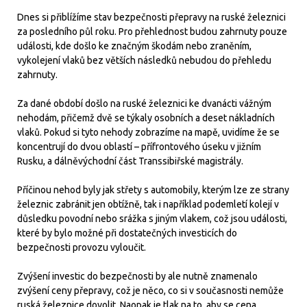
Dnes si přiblížíme stav bezpečnosti přepravy na ruské železnici
za posledního půl roku. Pro přehlednost budou zahrnuty pouze
události, kde došlo ke značným škodám nebo zraněním,
vykolejení vlaků bez větších následků nebudou do přehledu
zahrnuty.
Za dané období došlo na ruské železnici ke dvanácti vážným
nehodám, přičemž dvě se týkaly osobních a deset nákladních
vlaků. Pokud si tyto nehody zobrazíme na mapě, uvidíme že se
koncentrují do dvou oblastí – přífrontového úseku v jižním
Rusku, a dálněvýchodní část Transsibiřské magistrály.
Příčinou nehod byly jak střety s automobily, kterým lze ze strany
železnic zabránit jen obtížně, tak i například podemletí kolejí v
důsledku povodní nebo srážka s jiným vlakem, což jsou události,
které by bylo možné při dostatečných investicích do
bezpečnosti provozu vyloučit.
Zvýšení investic do bezpečnosti by ale nutně znamenalo
zvýšení ceny přepravy, což je něco, co si v současnosti nemůže
ruská železnice dovolit. Naopak je tlak na to, aby se cena