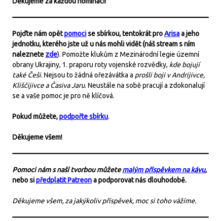
Děkujeme za každou nominaci!
Pojďte nám opět
pomoci
se sbírkou, tentokrát pro
Arisa
a jeho
jednotku, kterého jste už u nás mohli vidět (náš stream s ním
naleznete
zde
). Pomožte klukům z Mezinárodní legie územní
obrany Ukrajiny, 1. praporu roty vojenské rozvědky,
kde bojují
také Češi
. Nejsou to žádná ořezávátka a
prošli boji v Andrijivce,
Kliščijivce a Časiva Jaru
. Neustále na sobě pracují a zdokonalují
se a vaše pomoc je pro ně klíčová.
Pokud můžete,
podpořte sbírku
.
Děkujeme všem!
Pomoci nám s naší tvorbou můžete
malým příspěvkem na kávu
,
nebo si
předplatit Patreon
a podporovat nás dlouhodobě.
Děkujeme všem, za jakýkoliv příspěvek, moc si toho vážíme.