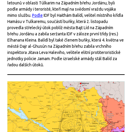
letounů v oblasti Túlkarim na Západním břehu Jordánu, byli
podle armády i teroristé, kteří mají na svědomí vraždu vojáka
mimo službu.
Podle
IDF byl Haithám Balídí, velitel místního křídla
Hamásu v Tulkaremu, součástí buňky, která 2. listopadu
provedla střelecký útok poblíž města Bajt Líd na Západním
břehu Jordánu a zabila seržanta IDF v záloze první třídy (res.)
Elhanana Kleina. Balídí byl také členem buňky, která 4. května ve
městě Dajr al-Ghusún na Západním břehu zabila vrchního
inspektora Jitava Leva Haleviho, velitele elitní protiteroristické
jednotky policie Jamam. Podle izraelské armády stál Balíd za
řadou dalších útoků.