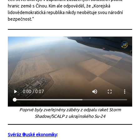
hranic země s Čínou. Kim ale odpověděl, že „Korejská
lidovědemokratická republika nikdy neobětuje svou národní
bezpečnost.“
Poprvé byly zveřejněny záběry z odpalu raket Storm
Shadow/SCALP z ukrajinského Su-24
Svéráz ®uské ekonomiky
: