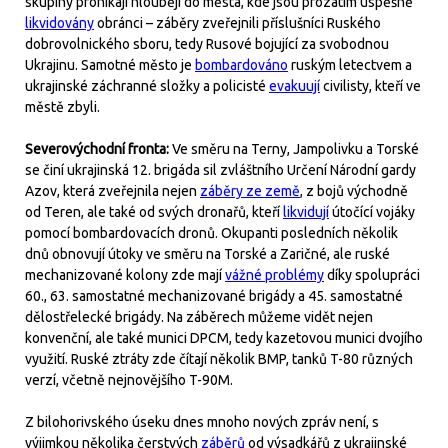
skupiny pronikají hlouběji do města, kde jsou prozatím úspěšně
likvidovány
obránci – záběry zveřejnili příslušníci Ruského
dobrovolnického sboru, tedy Rusové bojující za svobodnou
Ukrajinu. Samotné město je
bombardováno
ruským letectvem a
ukrajinské záchranné složky a policisté
evakuují
civilisty, kteří ve
městě zbyli.
Severovýchodní fronta:
Ve směru na Terny, Jampolivku a Torské
se činí ukrajinská 12. brigáda sil zvláštního Určení Národní gardy
Azov, která zveřejnila nejen
záběry ze země
, z bojů východně
od Teren, ale také od svých dronařů, kteří
likvidují
útočící vojáky
pomocí bombardovacích dronů. Okupanti posledních několik
dnů obnovují útoky ve směru na Torské a Zaričné, ale ruské
mechanizované kolony zde mají
vážné problémy
díky spolupráci
60., 63. samostatné mechanizované brigády a 45. samostatné
dělostřelecké brigády. Na záběrech můžeme vidět nejen
konvenční, ale také munici DPCM, tedy kazetovou munici dvojího
využití. Ruské ztráty zde čítají několik BMP, tanků T-80 různých
verzí, včetně nejnovějšího T-90M.
Z bilohorivského úseku dnes mnoho nových zpráv není, s
výjimkou několika čerstvých
záběrů
od výsadkářů z ukrajinské