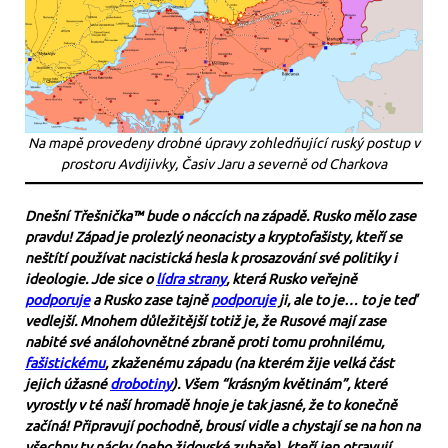
Na mapě provedeny drobné úpravy zohledňující ruský postup v
prostoru Avdijivky, Časiv Jaru a severně od Charkova
Dnešní Třešnička™ bude o náccích na západě. Rusko mělo zase
pravdu! Západ je prolezlý neonacisty a kryptofašisty, kteří se
neštítí používat nacistická hesla k prosazování své politiky i
ideologie. Jde sice o
lídra strany
, která Rusko veřejně
podporuje
a Rusko zase tajně
podporuje
ji, ale to je… to je teď
vedlejší. Mnohem důležitější totiž je, že Rusové mají zase
nabité své análohovnětné zbraně proti tomu prohnilému,
fašistickému
, zkaženému západu (na kterém žije velká část
jejich úžasné
drobotiny
). Všem “krásným květinám”, které
vyrostly v té naší hromadě hnoje je tak jasné, že to konečně
začíná! Připravují pochodně, brousí vidle a chystají se na hon na
všechny ty nácky (nebo židovské zubaře), kteří jen otravují