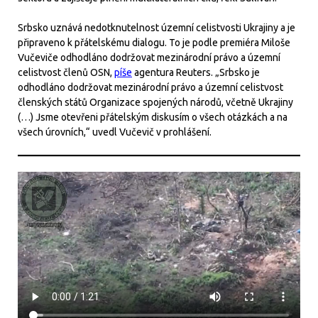
Srbsko uznává nedotknutelnost územní celistvosti Ukrajiny a je
připraveno k přátelskému dialogu. To je podle premiéra Miloše
Vučeviče odhodláno dodržovat mezinárodní právo a územní
celistvost členů OSN,
píše
agentura Reuters. „Srbsko je
odhodláno dodržovat mezinárodní právo a územní celistvost
členských států Organizace spojených národů, včetně Ukrajiny
(…) Jsme otevřeni přátelským diskusím o všech otázkách a na
všech úrovních,“ uvedl Vučevič v prohlášení.