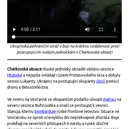
Ukrajinská pohraniční stráž v boji na krátkou vzdálenost proti
postupujícím ruským jednotkám v Charkovské oblasti
Charkovská situace:
Ruské jednotky obsadili většinu vesnice
Hluboké
a nejspíše ovládají i území Protasovského lesa a dobyly
vesnici Lukjanty. Ukrajinci na postupující okupanty
útočí
pomocí
dronů a dělostřelectva.
Ve směru na Vovčansk se okupantům podařilo uloupit
matraci
na
severu vesnice Buhruvatka a snaží se postoupit k vesnici
Staricja, kterou
bombarduje
ruské frontové letectvo. Situace ve
Vovčansku se oproti včerejšímu dni nepřekvapivě zhoršila. Boje
probíhají na severních přístupech k městu a ruské útočné