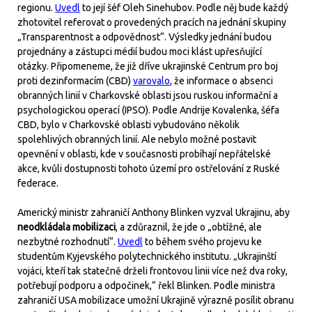
regionu.
Uvedl
to její šéf Oleh Sinehubov. Podle něj bude každý
zhotovitel referovat o provedených pracích na jednání skupiny
„Transparentnost a odpovědnost“. Výsledky jednání budou
projednány a zástupci médií budou moci klást upřesňující
otázky. Připomeneme, že již dříve ukrajinské Centrum pro boj
proti dezinformacím (CBD)
varovalo
, že informace o absenci
obranných linií v Charkovské oblasti jsou ruskou informační a
psychologickou operací (IPSO). Podle Andrije Kovalenka, šéfa
CBD, bylo v Charkovské oblasti vybudováno několik
spolehlivých obranných linií. Ale nebylo možné postavit
opevnění v oblasti, kde v současnosti probíhají nepřátelské
akce, kvůli dostupnosti tohoto území pro ostřelování z Ruské
federace.
Americký ministr zahraničí Anthony Blinken vyzval Ukrajinu, aby
neodkládala mobilizaci
, a zdůraznil, že jde o „obtížné, ale
nezbytné rozhodnutí“.
Uvedl
to během svého projevu ke
studentům Kyjevského polytechnického institutu. „Ukrajinští
vojáci, kteří tak statečně drželi frontovou linii více než dva roky,
potřebují podporu a odpočinek,“ řekl Blinken. Podle ministra
zahraničí USA mobilizace umožní Ukrajině výrazně posílit obranu