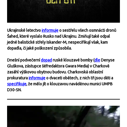
Ukrajinské letectvo
informuje
o sestřelu všech osmnácti dronů
Šahed, které vyslalo Rusko nad Ukrajinu. Zmiňují také odpal
jedné balistické střely Iskander-M, nespecifikují však, kam
dopadla, či jaké poškození způsobila.
Dnešní podvečerní
dopad
ruské klouzavé bomby (
dle
Denyse
Gluškova, zástupce šéfredaktora Gwara Media) v Charkově
zasáhl výškovou obytnou budovu. Charkovská oblastní
prokuratura
informuje
o dvaceti obětech, z nich tři jsou děti a
specifikuje
, že mělo jít o klouzavou naváděnou munici UMPB
D30-SN.