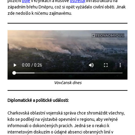
poziční
boje
v Krynkách a Rusové
ostřelují
infrastrukturu na
západním břehu Dněpru, což si opět vyžádalo civilní oběti. Jinak
zde nedošlo k ničemu zajímavému.
Vovčansk dnes
Diplomatické a politické události:
Charkovská oblastní vojenská správa chce shromáždit všechny,
kdo se podílejí na výstavbě opevnění v regionu, aby veřejně
informovali o dokončených pracích. Jedná se o reakci k
internetovým diskuzím o údajné absenci obranných linií v