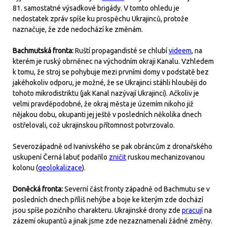
81. samostatné výsadkové brigády. V tomto ohledu je
nedostatek zpráv spíše ku prospěchu Ukrajinců, protože
naznačuje, že zde nedochází ke změnám.
Bachmutská fronta:
Ruští propagandisté se chlubí
videem
, na
kterém je ruský obrněnec na východním okraji Kanalu. Vzhledem
k tomu, že stroj se pohybuje mezi prvními domy v podstatě bez
jakéhokoliv odporu, je možné, že se Ukrajinci stáhli hlouběji do
tohoto mikrodistriktu (jak Kanal nazývají Ukrajinci). Ačkoliv je
velmi pravděpodobné, že okraj města je územím nikoho již
nějakou dobu, okupanti jej ještě v posledních několika dnech
ostřelovali, což ukrajinskou přítomnost potvrzovalo.
Severozápadně od Ivanivského se pak obráncům z dronařského
uskupení Černá labuť podařilo
zničit
ruskou mechanizovanou
kolonu (
geolokalizace
).
Doněcká fronta:
Severní část fronty západně od Bachmutu se v
posledních dnech příliš nehýbe a boje ke kterým zde dochází
jsou spíše pozičního charakteru. Ukrajinské drony zde
pracují
na
zázemí okupantů a jinak jsme zde nezaznamenali žádné změny.