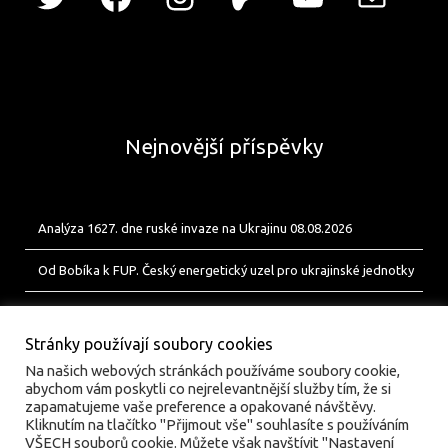
Nejnovější příspěvky
Analýza 1627. dne ruské invaze na Ukrajinu 08.08.2026
Od Bobíka k FUP. Český energetický uzel pro ukrajinské jednotky
Analýza 1626. dne ruské invaze na Ukrajinu 07.08.2026
Stránky používají soubory cookies
Na našich webových stránkách používáme soubory cookie,
abychom vám poskytli co nejrelevantnější služby tím, že si
zapamatujeme vaše preference a opakované návštěvy.
Kliknutím na tlačítko "Přijmout vše" souhlasíte s používáním
VŠECH souborů cookie. Můžete však navštívit "Nastavení