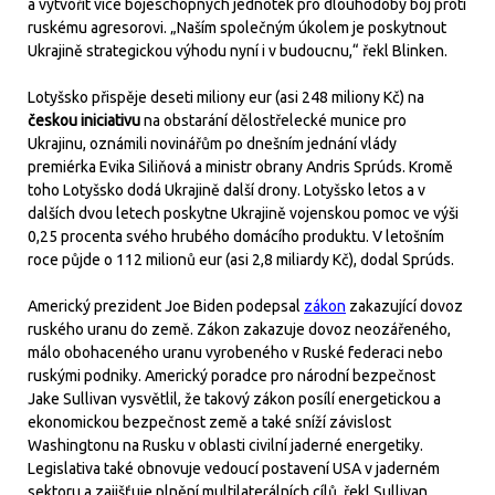
a vytvořit více bojeschopných jednotek pro dlouhodobý boj proti
ruskému agresorovi. „Naším společným úkolem je poskytnout
Ukrajině strategickou výhodu nyní i v budoucnu,“ řekl Blinken.
Lotyšsko přispěje deseti miliony eur (asi 248 miliony Kč) na
českou iniciativu
na obstarání dělostřelecké munice pro
Ukrajinu, oznámili novinářům po dnešním jednání vlády
premiérka Evika Siliňová a ministr obrany Andris Sprúds. Kromě
toho Lotyšsko dodá Ukrajině další drony. Lotyšsko letos a v
dalších dvou letech poskytne Ukrajině vojenskou pomoc ve výši
0,25 procenta svého hrubého domácího produktu. V letošním
roce půjde o 112 milionů eur (asi 2,8 miliardy Kč), dodal Sprúds.
Americký prezident Joe Biden podepsal
zákon
zakazující dovoz
ruského uranu do země. Zákon zakazuje dovoz neozářeného,
málo obohaceného uranu vyrobeného v Ruské federaci nebo
ruskými podniky. Americký poradce pro národní bezpečnost
Jake Sullivan vysvětlil, že takový zákon posílí energetickou a
ekonomickou bezpečnost země a také sníží závislost
Washingtonu na Rusku v oblasti civilní jaderné energetiky.
Legislativa také obnovuje vedoucí postavení USA v jaderném
sektoru a zajišťuje plnění multilaterálních cílů, řekl Sullivan.