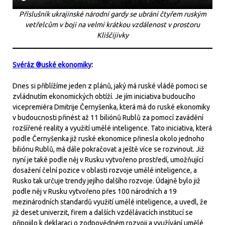
Příslušník ukrajinské národní gardy se ubrání čtyřem ruským
vetřelcům v boji na velmi krátkou vzdálenost v prostoru
Kliščijivky
Svéráz ®uské ekonomiky
:
Dnes si přiblížíme jeden z plánů, jaký má ruské vládě pomoci se
zvládnutím ekonomických obtíží. Je jím iniciativa budoucího
vicepremiéra Dmitrije Černyšenka, která má do ruské ekonomiky
v budoucnosti přinést až 11 biliónů Rublů za pomocí zavádění
rozšířené reality a využití umělé inteligence. Tato iniciativa, která
podle Černyšenka již ruské ekonomice přinesla okolo jednoho
biliónu Rublů, má dále pokračovat a ještě více se rozvinout. Již
nyní je také podle něj v Rusku vytvořeno prostředí, umožňující
dosažení čelní pozice v oblasti rozvoje umělé inteligence, a
Rusko tak určuje trendy jejího dalšího rozvoje. Údajně bylo již
podle něj v Rusku vytvořeno přes 100 národních a 19
mezinárodních standardů využití umělé inteligence, a uvedl, že
již deset univerzit, firem a dalších vzdělávacích institucí se
připojilo k deklaraci o zodpovědném rozvoji a využívání umělé