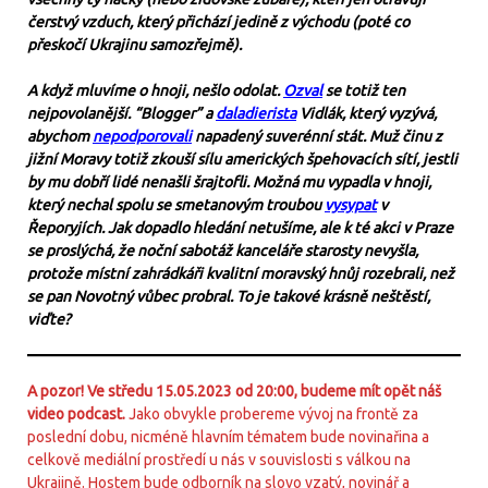
čerstvý vzduch, který přichází jedině z východu (poté co
přeskočí Ukrajinu samozřejmě).
A když mluvíme o hnoji, nešlo odolat.
Ozval
se totiž ten
nejpovolanější. “Blogger” a
daladierista
Vidlák, který vyzývá,
abychom
nepodporovali
napadený suverénní stát. Muž činu z
jižní Moravy totiž zkouší sílu amerických špehovacích sítí, jestli
by mu dobří lidé nenašli šrajtofli. Možná mu vypadla v hnoji,
který nechal spolu se smetanovým troubou
vysypat
v
Řeporyjích. Jak dopadlo hledání netušíme, ale k té akci v Praze
se proslýchá, že noční sabotáž kanceláře starosty nevyšla,
protože místní zahrádkáři kvalitní moravský hnůj rozebrali, než
se pan Novotný vůbec probral. To je takové krásně neštěstí,
viďte?
A pozor! Ve středu 15.05.2023 od 20:00, budeme mít opět náš
video podcast.
Jako obvykle probereme vývoj na frontě za
poslední dobu, nicméně hlavním tématem bude novinařina a
celkově mediální prostředí u nás v souvislosti s válkou na
Ukrajině. Hostem bude odborník na slovo vzatý, novinář a