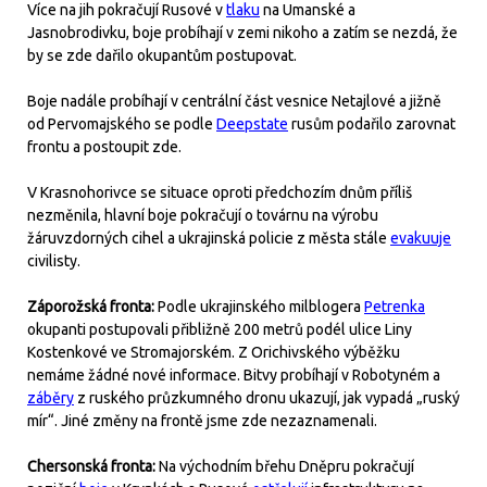
Více na jih pokračují Rusové v
tlaku
na Umanské a
Jasnobrodivku, boje probíhají v zemi nikoho a zatím se nezdá, že
by se zde dařilo okupantům postupovat.
Boje nadále probíhají v centrální část vesnice Netajlové a jižně
od Pervomajského se podle
Deepstate
rusům podařilo zarovnat
frontu a postoupit zde.
V Krasnohorivce se situace oproti předchozím dnům příliš
nezměnila, hlavní boje pokračují o továrnu na výrobu
žáruvzdorných cihel a ukrajinská policie z města stále
evakuuje
civilisty.
Záporožská fronta:
Podle ukrajinského milblogera
Petrenka
okupanti postupovali přibližně 200 metrů podél ulice Liny
Kostenkové ve Stromajorském. Z Orichivského výběžku
nemáme žádné nové informace. Bitvy probíhají v Robotyném a
záběry
z ruského průzkumného dronu ukazují, jak vypadá „ruský
mír“. Jiné změny na frontě jsme zde nezaznamenali.
Chersonská fronta:
Na východním břehu Dněpru pokračují