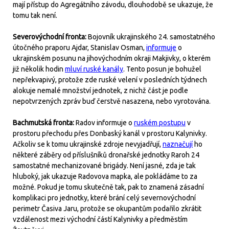
mají přístup do Agregátního závodu, dlouhodobě se ukazuje, že
tomu tak není.
Severovýchodní fronta:
Bojovník ukrajinského 24. samostatného
útočného praporu Ajdar, Stanislav Osman,
informuje
o
ukrajinském posunu na jihovýchodním okraji Makjivky, o kterém
již několik hodin
mluví ruské kanály
. Tento posun je bohužel
nepřekvapivý, protože zde ruské velení v posledních týdnech
alokuje nemalé množství jednotek, z nichž část je podle
nepotvrzených zpráv buď čerstvě nasazena, nebo vyrotována.
Bachmutská fronta:
Radov informuje o
ruském postupu
v
prostoru přechodu přes Donbaský kanál v prostoru Kalynivky.
Ačkoliv se k tomu ukrajinské zdroje nevyjadřují,
naznačují
ho
některé záběry od příslušníků dronařské jednotky Raroh 24
samostatné mechanizované brigády. Není jasné, zda je tak
hluboký, jak ukazuje Radovova mapka, ale pokládáme to za
možné. Pokud je tomu skutečně tak, pak to znamená zásadní
komplikaci pro jednotky, které brání celý severnovýchodní
perimetr Časiva Jaru, protože se okupantům podařilo zkrátit
vzdálenost mezi východní částí Kalynivky a předměstím