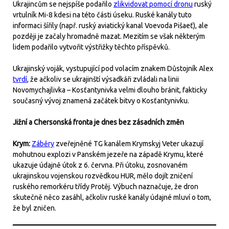
Ukrajincům se nejspíše podařilo
zlikvidovat pomocí dronu
ruský
vrtulník Mi-8 kdesi na této části úseku. Ruské kanály tuto
informaci šířily (např. ruský aviatický kanal Voevoda Pišaeť), ale
později je začaly hromadně mazat. Mezitím se však některým
lidem podařilo vytvořit výstřižky těchto příspěvků.
Ukrajinský voják, vystupující pod volacím znakem Důstojník Alex
tvrdí
, že ačkoliv se ukrajinští výsadkáři zvládali na linii
Novomychajlivka – Kosťantynivka velmi dlouho bránit, fakticky
současný vývoj znamená začátek bitvy o Kosťantynivku.
Jižní a Chersonská fronta je dnes bez zásadních změn
Krym:
Záběry
zveřejněné TG kanálem Krymskyj Veter ukazují
mohutnou explozi v Panském jezeře na západě Krymu, které
ukazuje údajně útok z 6. června. Při útoku, zosnovaném
ukrajinskou vojenskou rozvědkou HUR, mělo dojít zničení
ruského remorkéru třídy Protěj. Výbuch naznačuje, že dron
skutečně něco zasáhl, ačkoliv ruské kanály údajné mluví o tom,
že byl zničen.