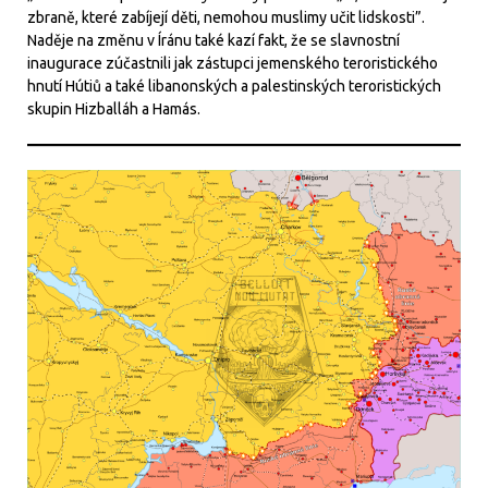
zbraně, které zabíjejí děti, nemohou muslimy učit lidskosti”.
Naděje na změnu v Íránu také kazí fakt, že se slavnostní
inaugurace zúčastnili jak zástupci jemenského teroristického
hnutí Hútiů a také libanonských a palestinských teroristických
skupin Hizballáh a Hamás.