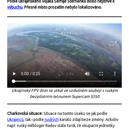
Podle ukrajinského vojáka Serhije Sterněnka došlo nejdříve k
výbuchu
. Přesné místo prozatím nebylo lokalizováno.
Ukrajinský FPV dron se utkal ve vzdušném souboji s ruským
bezpilotním letounem Supercam S350
Charkovská situace:
Situace na tomto úseku se jak podle
Ukrajinců
, tak i podle
ruských
kanálů zdají beze změny. Ačkoliv
např. ruský milbloger Radov stále tvrdí, že okupační jednotky