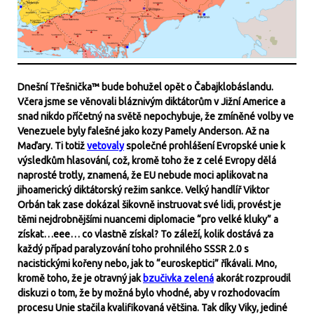
Dnešní Třešnička™ bude bohužel opět o Čabajklobáslandu.
Včera jsme se věnovali bláznivým diktátorům v Jižní Americe a
snad nikdo příčetný na světě nepochybuje, že zmíněné volby ve
Venezuele byly falešné jako kozy Pamely Anderson. Až na
Maďary. Ti totiž
vetovaly
společné prohlášení Evropské unie k
výsledkům hlasování, což, kromě toho že z celé Evropy dělá
naprosté trotly, znamená, že EU nebude moci aplikovat na
jihoamerický diktátorský režim sankce. Velký handlíř Viktor
Orbán tak zase dokázal šikovně instruovat své lidi, provést je
těmi nejdrobnějšími nuancemi diplomacie “pro velké kluky” a
získat…eee… co vlastně získal? To záleží, kolik dostává za
každý případ paralyzování toho prohnilého SSSR 2.0 s
nacistickými kořeny nebo, jak to “euroskeptici” říkávali. Mno,
kromě toho, že je otravný jak
bzučivka zelená
akorát rozproudil
diskuzi o tom, že by možná bylo vhodné, aby v rozhodovacím
procesu Unie stačila kvalifikovaná většina. Tak díky Viky, jediné