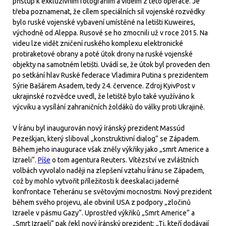
přístup k exkluzivním fotografiím a videím z této operace. Je
třeba poznamenat, že cílem speciálních sil vojenské rozvědky
bylo ruské vojenské vybavení umístěné na letišti Kuweires,
východně od Aleppa. Rusové se ho zmocnili už v roce 2015. Na
videu lze vidět zničení ruského komplexu elektronické
protiraketové obrany a poté útok drony na ruské vojenské
objekty na samotném letišti. Uvádí se, že útok byl proveden den
po setkání hlav Ruské federace Vladimira Putina s prezidentem
Sýrie Bašárem Asadem, tedy 24. července. Zdroj KyivPost v
ukrajinské rozvědce uvedl, že letiště bylo také využíváno k
výcviku a vysílání zahraničních žoldáků do války proti Ukrajině.
V Íránu byl inaugurován nový íránský prezident Massúd
Pezeškjan, který sliboval „konstruktivní dialog“ se Západem.
Během jeho inaugurace však zněly výkřiky jako „smrt Americe a
Izraeli“.
Píše
o tom agentura Reuters. Vítězství ve zvláštních
volbách vyvolalo naději na zlepšení vztahu Íránu se Západem,
což by mohlo vytvořit příležitosti k deeskalaci jaderné
konfrontace Teheránu se světovými mocnostmi. Nový prezident
během svého projevu, ale obvinil USA z podpory „zločinů
Izraele v pásmu Gazy“. Uprostřed výkřiků „Smrt Americe“ a
„Smrt Izraeli“ pak řekl nový íránský prezident: „Ti, kteří dodávají