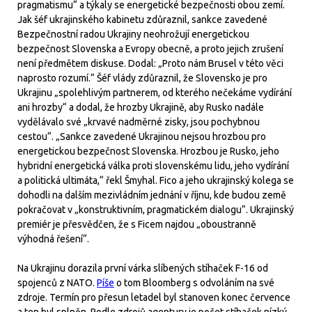
pragmatismu“ a týkaly se energetické bezpečnosti obou zemí.
Jak šéf ukrajinského kabinetu zdůraznil, sankce zavedené
Bezpečnostní radou Ukrajiny neohrožují energetickou
bezpečnost Slovenska a Evropy obecně, a proto jejich zrušení
není předmětem diskuse. Dodal: „Proto nám Brusel v této věci
naprosto rozumí.“ Šéf vlády zdůraznil, že Slovensko je pro
Ukrajinu „spolehlivým partnerem, od kterého nečekáme vydírání
ani hrozby“ a dodal, že hrozby Ukrajině, aby Rusko nadále
vydělávalo své „krvavé nadměrné zisky, jsou pochybnou
cestou“. „Sankce zavedené Ukrajinou nejsou hrozbou pro
energetickou bezpečnost Slovenska. Hrozbou je Rusko, jeho
hybridní energetická válka proti slovenskému lidu, jeho vydírání
a politická ultimáta,“ řekl Šmyhal. Fico a jeho ukrajinský kolega se
dohodli na dalším mezivládním jednání v říjnu, kde budou země
pokračovat v „konstruktivním, pragmatickém dialogu“. Ukrajinský
premiér je přesvědčen, že s Ficem najdou „oboustranně
výhodná řešení“.
Na Ukrajinu dorazila první várka slíbených stíhaček F-16 od
spojenců z NATO.
Píše
o tom Bloomberg s odvoláním na své
zdroje. Termín pro přesun letadel byl stanoven konec července