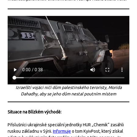
Izraelští vojáci ničí dům palestinského teroristy, Morida
Dahadhy, aby se jeho dům nestal poutním místem
Situace na Blízkém východě:
Příslušníci ukrajinské speciální jednotky HUR „Chemik“ zasáhli
ruskou základnu v Sýrii.
Informuje
o tom KyivPost, který získal