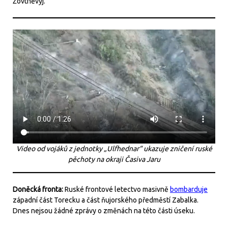
Žovtněvyj.
Video od vojáků z jednotky „Ulfhednar“ ukazuje zničení ruské
pěchoty na okraji Časiva Jaru
Doněcká fronta:
Ruské frontové letectvo masivně
bombarduje
západní část Torecku a část ňujorského předměstí Zabalka.
Dnes nejsou žádné zprávy o změnách na této části úseku.