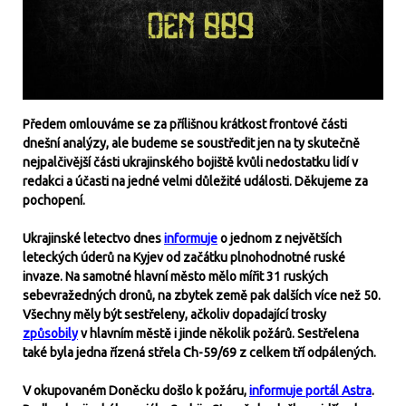
Předem omlouváme se za přílišnou krátkost frontové části
dnešní analýzy, ale budeme se soustředit jen na ty skutečně
nejpalčivější části ukrajinského bojiště kvůli nedostatku lidí v
redakci a účasti na jedné velmi důležité události. Děkujeme za
pochopení.
Ukrajinské letectvo dnes
informuje
o jednom z největších
leteckých úderů na Kyjev od začátku plnohodnotné ruské
invaze. Na samotné hlavní město mělo mířit 31 ruských
sebevražedných dronů, na zbytek země pak dalších více než 50.
Všechny měly být sestřeleny, ačkoliv dopadající trosky
způsobily
v hlavním městě i jinde několik požárů. Sestřelena
také byla jedna řízená střela Ch-59/69 z celkem tří odpálených.
V okupovaném Doněcku došlo k požáru,
informuje portál Astra
.