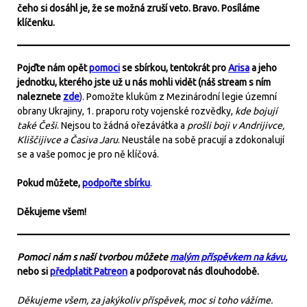
čeho si dosáhl je, že se možná zruší veto. Bravo. Posíláme
klíčenku.
Pojďte nám opět
pomoci
se sbírkou, tentokrát pro
Arisa
a jeho
jednotku, kterého jste už u nás mohli vidět (náš stream s ním
naleznete
zde
). Pomožte klukům z Mezinárodní legie územní
obrany Ukrajiny, 1. praporu roty vojenské rozvědky,
kde bojují
také Češi
. Nejsou to žádná ořezávátka a
prošli boji v Andrijivce,
Kliščijivce a Časiva Jaru
. Neustále na sobě pracují a zdokonalují
se a vaše pomoc je pro ně klíčová.
Pokud můžete,
podpořte sbírku
.
Děkujeme všem!
Pomoci nám s naší tvorbou můžete
malým příspěvkem na kávu
,
nebo si
předplatit Patreon
a podporovat nás dlouhodobě.
Děkujeme všem, za jakýkoliv příspěvek, moc si toho vážíme.