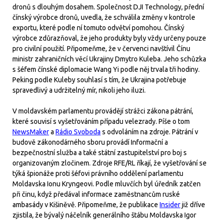
dronů s dlouhým dosahem. Společnost DJI Technology, přední
čínský výrobce dronů, uvedla, že schválila změny v kontrole
exportu, které podle ní tomuto odvětví pomohou. Čínský
výrobce zdůrazňoval, že jeho produkty byly vždy určeny pouze
pro civilní použití. Připomeňme, že v červenci navštívil Čínu
ministr zahraničních věcí Ukrajiny Dmytro Kuleba. Jeho schůzka
s šéfem čínské diplomacie Wang Yi podle něj trvala tři hodiny.
Peking podle Kuleby souhlasí s tím, že Ukrajina potřebuje
spravedlivý a udržitelný mír, nikoli jeho iluzi.
V moldavském parlamentu provádějí strážci zákona pátrání,
které souvisí s vyšetřováním případu velezrady. Píše o tom
NewsMaker
a
Rádio Svoboda
s odvoláním na zdroje. Pátrání v
budově zákonodárného sboru provádí Informační a
bezpečnostní služba a také státní zastupitelství pro boj s
organizovaným zločinem. Zdroje RFE/RL říkají, že vyšetřování se
týká špionáže proti šéfovi právního oddělení parlamentu
Moldavska Ionu Kryngeovi. Podle mluvčích byl úředník zatčen
při činu, když předával informace zaměstnancům ruské
ambasády v Kišiněvě. Připomeňme, že publikace
Insider
již dříve
zjistila, že bývalý náčelník generálního štábu Moldavska Igor