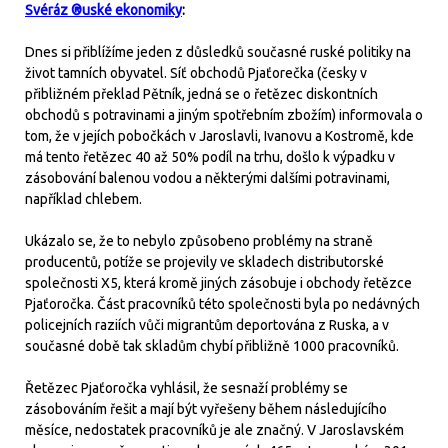
Svéráz ®uské ekonomiky
:
Dnes si přiblížíme jeden z důsledků současné ruské politiky na
život tamních obyvatel. Síť obchodů Pjaťorečka (česky v
přibližném překlad Pětník, jedná se o řetězec diskontních
obchodů s potravinami a jiným spotřebním zbožím) informovala o
tom, že v jejích pobočkách v Jaroslavli, Ivanovu a Kostromě, kde
má tento řetězec 40 až 50% podíl na trhu, došlo k výpadku v
zásobování balenou vodou a některými dalšími potravinami,
například chlebem.
Ukázalo se, že to nebylo způsobeno problémy na straně
producentů, potíže se projevily ve skladech distributorské
společnosti X5, která kromě jiných zásobuje i obchody řetězce
Pjaťoročka. Část pracovníků této společnosti byla po nedávných
policejních raziích vůči migrantům deportována z Ruska, a v
současné době tak skladům chybí přibližně 1000 pracovníků.
Řetězec Pjaťoročka vyhlásil, že sesnaží problémy se
zásobováním řešit a mají být vyřešeny během následujícího
měsíce, nedostatek pracovníků je ale značný. V Jaroslavském