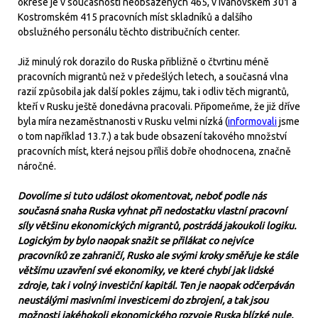
okrese je v současnosti neobsazených 465, v Ivanovském 301 a
Kostromském 415 pracovních míst skladníků a dalšího
obslužného personálu těchto distribučních center.
Již minulý rok dorazilo do Ruska přibližně o čtvrtinu méně
pracovních migrantů než v předešlých letech, a současná vlna
razií způsobila jak další pokles zájmu, tak i odliv těch migrantů,
kteří v Rusku ještě donedávna pracovali. Připomeňme, že již dříve
byla míra nezaměstnanosti v Rusku velmi nízká (
informovali
jsme
o tom například 13.7.) a tak bude obsazení takového množství
pracovních míst, která nejsou příliš dobře ohodnocena, značně
náročné.
Dovolíme si tuto událost okomentovat, neboť podle nás
současná snaha Ruska vyhnat při nedostatku vlastní pracovní
síly většinu ekonomických migrantů, postrádá jakoukoli logiku.
Logickým by bylo naopak snažit se přilákat co nejvíce
pracovníků ze zahraničí, Rusko ale svými kroky směřuje ke stále
většímu uzavření své ekonomiky, ve které chybí jak lidské
zdroje, tak i volný investiční kapitál. Ten je naopak odčerpáván
neustálými masivními investicemi do zbrojení, a tak jsou
možnosti jakéhokoli ekonomického rozvoje Ruska blízké nule.