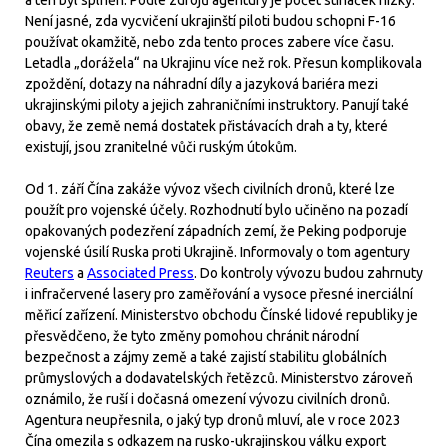
a ten byl splněn. Podle zdrojů agentury je počet stíhaček nízký.
Není jasné, zda vycvičení ukrajinští piloti budou schopni F-16
používat okamžitě, nebo zda tento proces zabere více času.
Letadla „dorážela“ na Ukrajinu více než rok. Přesun komplikovala
zpoždění, dotazy na náhradní díly a jazyková bariéra mezi
ukrajinskými piloty a jejich zahraničními instruktory. Panují také
obavy, že země nemá dostatek přistávacích drah a ty, které
existují, jsou zranitelné vůči ruským útokům.
Od 1. září Čína zakáže vývoz všech civilních dronů, které lze
použít pro vojenské účely. Rozhodnutí bylo učiněno na pozadí
opakovaných podezření západních zemí, že Peking podporuje
vojenské úsilí Ruska proti Ukrajině. Informovaly o tom agentury
Reuters
a
Associated Press
. Do kontroly vývozu budou zahrnuty
i infračervené lasery pro zaměřování a vysoce přesné inerciální
měřicí zařízení. Ministerstvo obchodu Čínské lidové republiky je
přesvědčeno, že tyto změny pomohou chránit národní
bezpečnost a zájmy země a také zajistí stabilitu globálních
průmyslových a dodavatelských řetězců. Ministerstvo zároveň
oznámilo, že ruší i dočasná omezení vývozu civilních dronů.
Agentura neupřesnila, o jaký typ dronů mluví, ale v roce 2023
Čína omezila s odkazem na rusko-ukrajinskou válku export