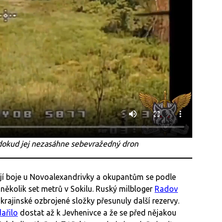
dokud jej nezasáhne sebevražedný dron
jí boje u Novoalexandrivky a okupantům se podle
několik set metrů v Sokilu. Ruský milbloger
Radov
 ukrajinské ozbrojené složky přesunuly další rezervy.
ařilo
dostat až k Jevhenivce a že se před nějakou