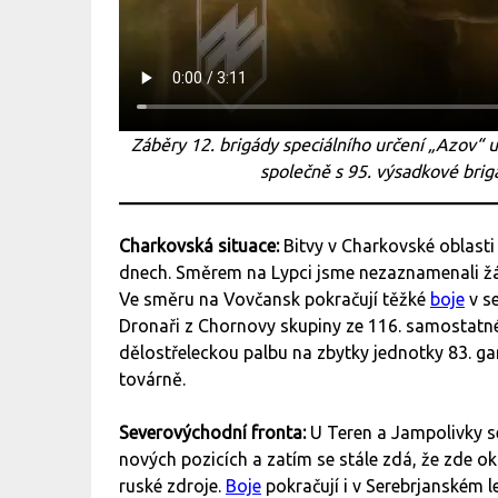
Záběry 12. brigády speciálního určení „Azov“ 
společně s 95. výsadkové brig
Charkovská situace:
Bitvy v Charkovské oblasti
dnech. Směrem na Lypci jsme nezaznamenali 
Ve směru na Vovčansk pokračují těžké
boje
v se
Dronaři z Chornovy skupiny ze 116. samostat
dělostřeleckou palbu na zbytky jednotky 83. g
továrně.
Severovýchodní fronta:
U Teren a Jampolivky 
nových pozicích a zatím se stále zdá, že zde ok
ruské zdroje.
Boje
pokračují i v Serebrjanském l