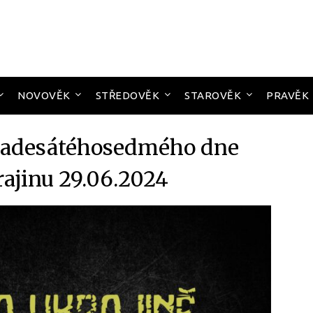
NOVOVĚK
STŘEDOVĚK
STAROVĚK
PRAVĚK
padesátéhosedmého dne
rajinu 29.06.2024