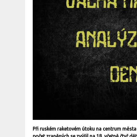
Při ruském raketovém útoku na centrum města 
počet zraněných se zvýšil na 18, včetně čtyř d