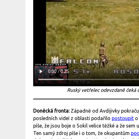
Ruský vetřelec odevzdaně čeká 
Doněcká fronta:
Západně od Avdijivky pokraču
posledních videí z oblasti podařilo
postoupit
o 
píše, že jsou boje o Sokil velice těžké a že sem
Ten samý zdroj píše i o tom, že okupantům
pod