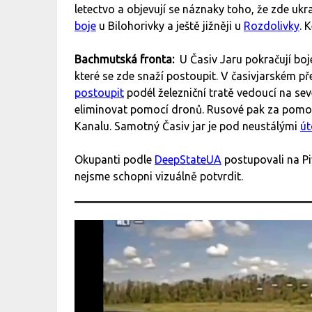
letectvo a objevují se náznaky toho, že zde ukr
boje
u Bilohorivky a ještě jižněji u
Rozdolivky
. 
Bachmutská fronta:
U Časiv Jaru pokračují boj
které se zde snaží postoupit. V časivjarském 
postoupit
podél železniční tratě vedoucí na sev
eliminovat pomocí dronů. Rusové pak za pom
Kanalu. Samotný Časiv jar je pod neustálými
út
Okupanti podle
DeepStateUA
postupovali na P
nejsme schopni vizuálně potvrdit.