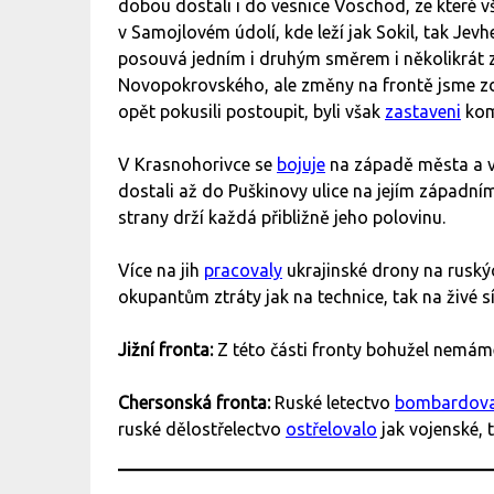
dobou dostali i do vesnice Voschod, ze které vša
v Samojlovém údolí, kde leží jak Sokil, tak Je
posouvá jedním i druhým směrem i několikrát z
Novopokrovského, ale změny na frontě jsme zd
opět pokusili postoupit, byli však
zastaveni
kom
V Krasnohorivce se
bojuje
na západě města a vi
dostali až do Puškinovy ulice na jejím západní
strany drží každá přibližně jeho polovinu.
Více na jih
pracovaly
ukrajinské drony na ruský
okupantům ztráty jak na technice, tak na živé sí
Jižní fronta:
Z této části fronty bohužel nemám
Chersonská fronta:
Ruské letectvo
bombardova
ruské dělostřelectvo
ostřelovalo
jak vojenské, 