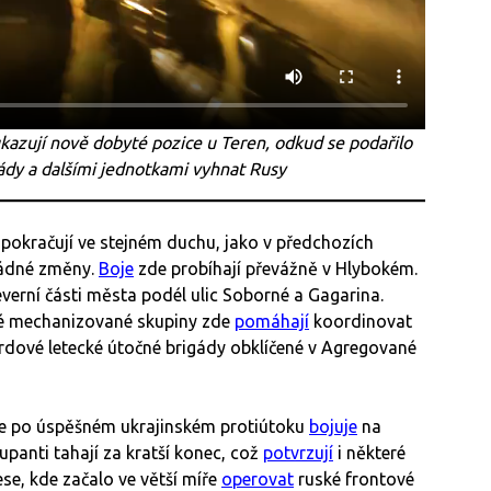
ukazují nově dobyté pozice u Teren, odkud se podařilo
ády a dalšími jednotkami vyhnat Rusy
 pokračují ve stejném duchu, jako v předchozích
žádné změny.
Boje
zde probíhají převážně v Hlybokém.
verní části města podél ulic Soborné a Gagarina.
né mechanizované skupiny zde
pomáhají
koordinovat
ardové letecké útočné brigády obklíčené v Agregované
se po úspěšném ukrajinském protiútoku
bojuje
na
upanti tahají za kratší konec, což
potvrzují
i některé
ese, kde začalo ve větší míře
operovat
ruské frontové