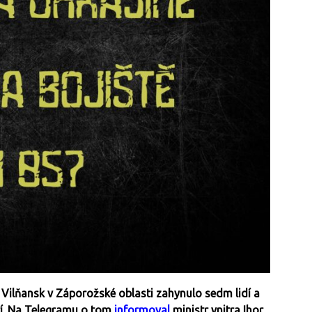
Vilňansk v Záporožské oblasti zahynulo sedm lidí a
ětí. Na Telegramu o tom
informoval
ministr vnitra Ihor