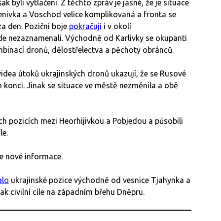
k byli vytlačeni. Z těchto zpráv je jasné, že je situace
vhenivka a Voschod velice komplikovaná a fronta se
a den. Poziční boje
pokračují
i v okolí
e nezaznamenali. Východně od Karlivky se okupanti
binací dronů, dělostřelectva a pěchoty obránců.
dea útoků ukrajinských dronů ukazují, že se Rusové
m konci. Jinak se situace ve městě nezměnila a obě
ch pozicích mezi Heorhijivkou a Pobjedou a působili
le.
e nové informace.
lo
ukrajinské pozice východně od vesnice Tjahynka a
tak civilní cíle na západním břehu Dněpru.