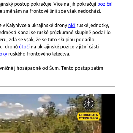
ajinský postup pokračuje. Více na jih pokračují
poziční
Ke změnám na frontové linii zde však nedochází.
e v Kalynivce a ukrajinské drony
ničí
ruské jednotky,
předměstí Kanal se ruské průzkumné skupině podařilo
eru, zdá se však, že se tuto skupinu podařilo
oci dronů
útočí
na ukrajinské pozice v jižní části
oky
ruského frontového letectva.
ivničné jihozápadně od Šum. Tento postup zatím