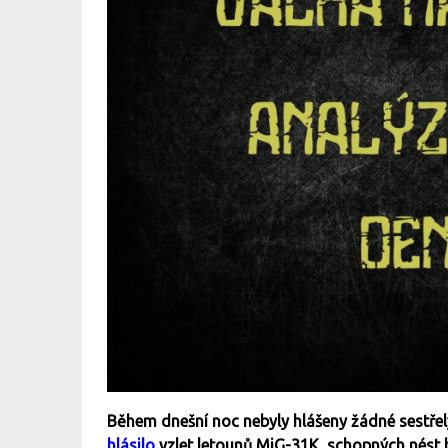
Během dnešní noc nebyly hlášeny žádné sestřely
hlásilo
vzlet letounů MiG-31K, schopných nést ba