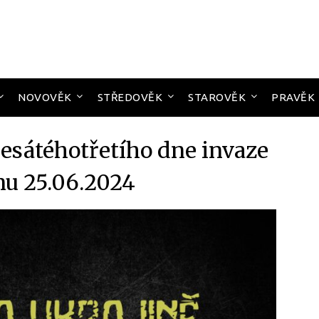
NOVOVĚK
STŘEDOVĚK
STAROVĚK
PRAVĚK
sátéhotřetího dne invaze
nu 25.06.2024