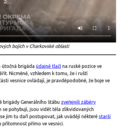
ových bojích v Charkovské oblasti
 útočná brigáda
údajně tlačí
na ruské pozice ve
t. Nicméně, vzhledem k tomu, že i ruští
 části vesnice ovládají, je pravděpodobné, že boje ve
né brigády Generálního štábu
zveřejnili záběry
m se pohybují, jsou vidět těla zlikvidovaných
se jim tu daří postupovat, jak uvádějí některé
starší
ou přítomnost přímo ve vesnici.