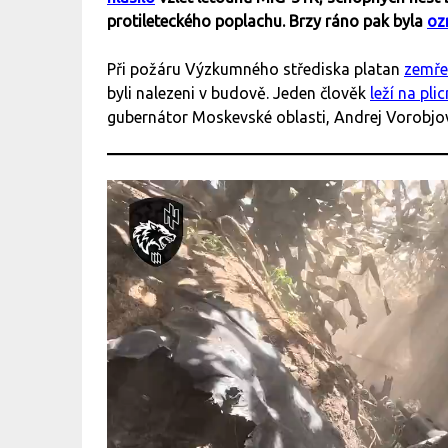
protileteckého poplachu. Brzy ráno pak byla
oz
Při požáru Výzkumného střediska platan
zemře
byli nalezeni v budově. Jeden člověk
leží na plic
gubernátor Moskevské oblasti, Andrej Vorobjov