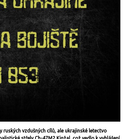
 ruských vzdušných cílů, ale ukrajinské letectvo
listické střely Ch-47M2 Kinžal, což vedlo k vyhlášení