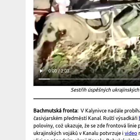
Sestřih úspěšných ukrajinských
Bachmutská fronta:
V Kalynivce nadále probíh
časivjarském předměstí Kanal. Ruští výsadkáři
poloviny, což ukazuje, že se zde frontová linie
ukrajinských vojáků v Kanalu potvrzuje i
video
n