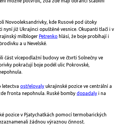
ení možné potvrdit, zda zde mají obránci stabilní
kolí Novooleksandrivky, kde Rusové pod útoky
 nyní již Ukrajinci opuštěné vesnice. Okupanti tlačí i v
rajinský milbloger
Petrenko
hlásí, že boje probíhají i
rodivku a u Nevelské.
i část vícepodlažní budovy ve čtvrti Solnečny ve
rivky pokračují boje podél ulic Pokrovské,
nepohnula.
 letectva
ostřelovaly
ukrajinské pozice ve centrální a
e zde fronta nepohnula. Ruské bomby
dopadaly
i na
ké pozice v Pjatychatkách pomocí termobarických
ezaznamenali žádnou výraznou činnost.