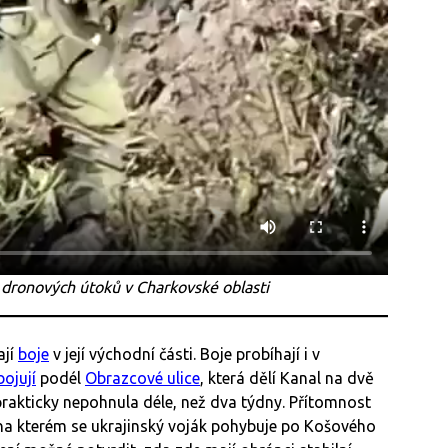
 dronových útoků v Charkovské oblasti
ají
boje
v její východní části. Boje probíhají i v
bojují
podél
Obrazcové ulice
, která dělí Kanal na dvě
 prakticky nepohnula déle, než dva týdny. Přítomnost
a kterém se ukrajinský voják pohybuje po Košového