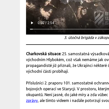
3. útočná brigáda v zákop
Charkovská situace:
25. samostatná výsadková
východním Hlybokém, což však nemáme jak ověři
propagandisté již přiznali, že Ukrajinci některé
východní části probíhají.
Příslušníci 2. praporu 101. samostatné ochran
bojových operací ve Starycji. V prostoru, který
okupantů. Není jasné, do jaké míry a zda vůbec 
zprávy
, ale tímto videem i nadále potvrzují sv