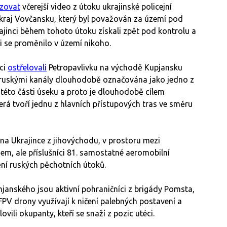
izovat
včerejší video z útoku ukrajinské policejní
kraj Vovčansku, který byl považován za území pod
ajinci během tohoto útoku získali zpět pod kontrolu a
li se proměnilo v území nikoho.
lci
ostřelovali
Petropavlivku na východě Kupjansku
 ruskými kanály dlouhodobě označována jako jedno z
této části úseku a proto je dlouhodobě cílem
terá tvoří jednu z hlavních přístupových tras ve směru
 na Ukrajince z jihovýchodu, v prostoru mezi
, ale příslušníci 81. samostatné aeromobilní
ní ruských pěchotních útoků.
anského jsou aktivní pohraničníci z brigády Pomsta,
 FPV drony využívají k ničení palebných postavení a
ili okupanty, kteří se snaží z pozic utéci.