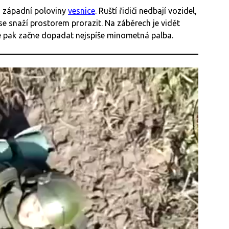
 západní poloviny
vesnice
. Ruští řidiči nedbají vozidel,
 se snaží prostorem prorazit. Na záběrech je vidět
ré pak začne dopadat nejspíše minometná palba.