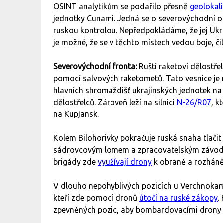
OSINT analytikům se podařilo přesně
geolokal
jednotky Cunami. Jedná se o severovýchodní o
ruskou kontrolou. Nepředpokládáme, že jej Ukr
je možné, že se v těchto místech vedou boje, či
Severovýchodní fronta:
Ruští raketoví dělostře
pomocí salvových raketometů. Tato vesnice je
hlavních shromaždišť ukrajinských jednotek na 
dělostřelců. Zároveň leží na silnici
N-26/R07
, k
na Kupjansk.
Kolem Bilohorivky pokračuje ruská snaha tlačit
sádrovcovým lomem a zpracovatelským závodem
brigády zde
využívají drony
k obraně a rozháně
V dlouho nepohyblivých pozicích u Verchnokamj
kteří zde pomocí dronů
útočí na ruské zákopy
.
zpevněných pozic, aby bombardovacími drony lov