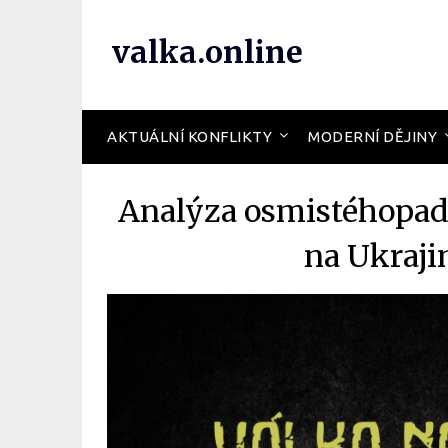
valka.online
AKTUÁLNÍ KONFLIKTY
MODERNÍ DĚJINY
Analýza osmistéhopade
na Ukraji