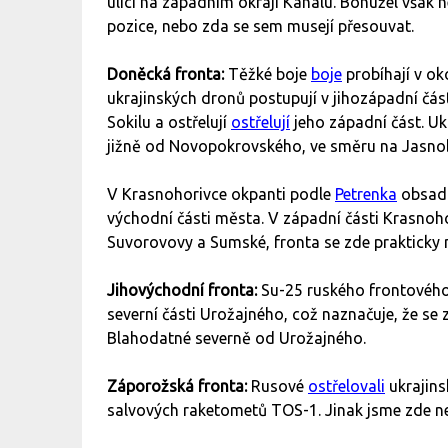
ulici na západním okraji Kanalu. Bohužel však n
pozice, nebo zda se sem musejí přesouvat.
Doněcká fronta:
Těžké boje
boje
probíhají v o
ukrajinských dronů postupují v jihozápadní části
Sokilu a ostřelují
ostřelují
jeho západní část. Uk
jižně od Novopokrovského, ve směru na Jasnob
V Krasnohorivce okpanti podle
Petrenka
obsadil
východní části města. V západní části Krasnoho
Suvorovovy a Sumské, fronta se zde prakticky 
Jihovýchodní fronta:
Su-25 ruského frontového
severní části Urožajného, což naznačuje, že s
Blahodatné severně od Urožajného.
Záporožská fronta:
Rusové
ostřelovali
ukrajins
salvových raketometů TOS-1. Jinak jsme zde n