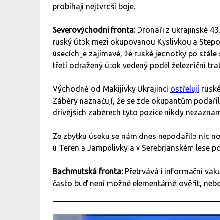
probíhají nejtvrdší boje.
Severovýchodní fronta:
Dronaři z ukrajinské 4
ruský útok mezi okupovanou Kyslivkou a Stepov
úsecích je zajímavé, že ruské jednotky po stále
třetí odražený útok vedený podél železniční tr
Východně od Makijivky Ukrajinci
ostřelují
ruské
Záběry naznačují, že se zde okupantům podařil
dřívějších záběrech tyto pozice nikdy nezazna
Ze zbytku úseku se nám dnes nepodařilo nic nov
u Teren a Jampolivky a v Serebrjanském lese 
Bachmutská fronta:
Přetrvává i informační vak
často buď není možné elementárně ověřit, nebo