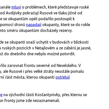
kanále
mluví
o problémech, které představuje ruské
d Avdijivky pokračují Rusové ve tlaku jižně od
že se okupantům opět podařilo postoupit k
 s pomocí dronů
napadají
okupanty, které se do rokle
tomto směru okupantům docházely rezervy.
de se okupanti snaží uchytit v budovách v blízkosti
 ruských pozicích v Netajlovém a ze záběrů je jasné,
 což do dnešního dne nebylo možné potvrdit.
ilo zarovnat frontu severně od Nevelského. V
 ale Rusové i přes velké ztráty neustále pomalu
verní část města, kterou okupanti
ostřelují
je
na východní části Kosťantynivky, přes kterou se
sun fronty jsme zde nezaznamenali.