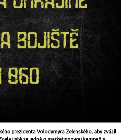
kého prezidenta Volodymyra Zelenského, aby zvážil
. Zcela jistě se jedná o marketingovou kampaň s