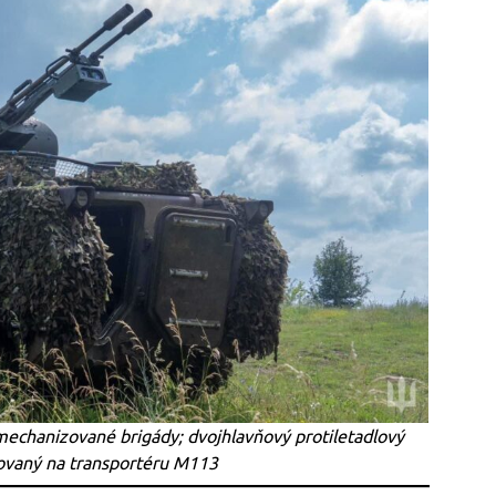
 mechanizované brigády; dvojhlavňový protiletadlový
lovaný na transportéru M113