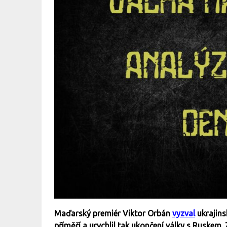
Maďarský premiér Viktor Orbán
vyzval
ukrajins
příměří a urychlil tak ukončení války s Ruskem