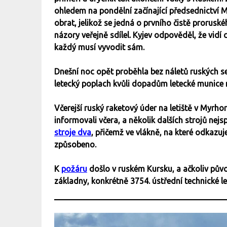
ohledem na pondělní začínající předsednictví 
obrat, jelikož se jedná o prvního čistě prorusk
názory veřejně sdílel. Kyjev odpověděl, že vidí 
každý musí vyvodit sám.
Dnešní noc opět proběhla bez náletů ruských se
letecký poplach kvůli dopadům letecké munice
Včerejší ruský raketový úder na letiště v Myrho
informovali včera, a několik dalších strojů nejs
stroje dva
, přičemž ve vlákně, na které odkazuj
způsobeno.
K
požáru
došlo v ruském Kursku, a ačkoliv původ
základny, konkrétně 3754. ústřední technické l