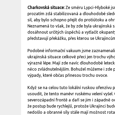
Charkovská situace:
Ze směru Lypci-Hlyboké js
prozatím zdá stabilizovaná a dlouhodobé sledo
sil, aby bylo schopno přejít do protiútoku a o
Neznamená to však, že by zde byla ukrajinská 
dosáhnout určitých úspěchů a vytlačit okupanty
představují překážku, přes kterou se Ukrajinců
Podobné informační vakuum jsme zaznamenali i
ukrajinská situace celkově přeci jen trochu vý
výrazně lépe. Mají zde navíc dlouhodobě letec
něco zvládnutelnějším. Bohužel můžeme i zde p
výpady, které občas přinesou trochu ovoce.
Když se na celou tuto lokální ruskou ofenzí
usoudit, že tento manévr ruskému velení vyšel.
severozápadní frontě a daří se jim i západně od
že postup bude rychlejší, protože Ukrajinci bu
nedošlo a obranné síly stále mají možnost rotac