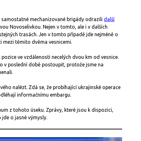
3. samostatné mechanizované brigády odrazili
další
ou Novoselivkou. Nejen v tomto, ale i v dalších
 stejných trasách. Jen v tomto případě jde nejméně o
ati mezi těmito dvěma vesnicemi.
 pozice ve vzdálenosti necelých dvou km od vesnice.
o v poslední době postoupit, protože jsme na
menali.
ého nalézt. Zdá se, že probíhající ukrajinské operace
podléhají informačnímu embargu.
uum z tohoto úseku. Zprávy, které jsou k dispozici,
 jde o jasné výmysly.