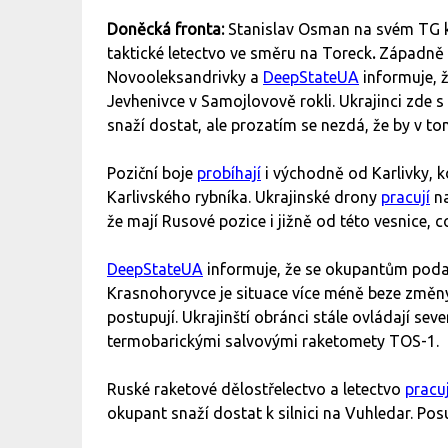
Doněcká fronta:
Stanislav Osman na svém TG 
taktické letectvo ve směru na Toreck
.
Západně o
Novooleksandrivky a
DeepStateUA
informuje, 
Jevhenivce v Samojlovově rokli. Ukrajinci zde
snaží dostat, ale prozatím se nezdá, že by v 
Poziční boje
probíhají
i východně od Karlivky, k
Karlivského rybníka. Ukrajinské drony
pracují
na
že mají Rusové pozice i jižně od této vesnice,
DeepStateUA
informuje, že se okupantům podař
Krasnohoryvce je situace více méně beze změny,
postupují. Ukrajinští obránci stále ovládají se
termobarickými salvovými raketomety TOS-1.
Ruské raketové dělostřelectvo a letectvo
pracu
okupant snaží dostat k silnici na Vuhledar. Po