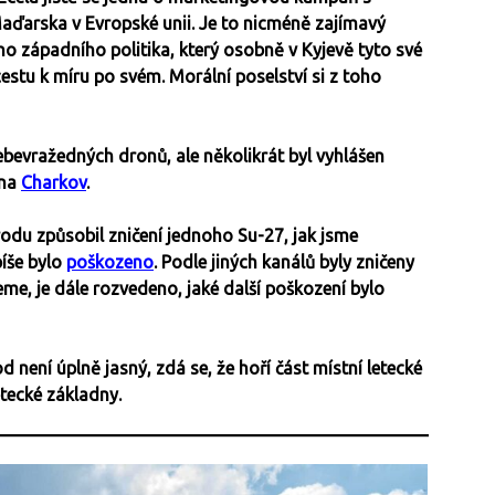
Maďarska v Evropské unii. Je to nicméně zajímavý
ého západního politika, který osobně v Kyjevě tyto své
cestu k míru po svém. Morální poselství si z toho
bevražedných dronů, ale několikrát byl vyhlášen
 na
Charkov
.
rodu způsobil zničení jednoho Su-27, jak jsme
píše bylo
poškozeno
. Podle jiných kanálů byly zničeny
eme, je dále rozvedeno, jaké další poškození bylo
 není úplně jasný, zdá se, že hoří část místní letecké
etecké základny.