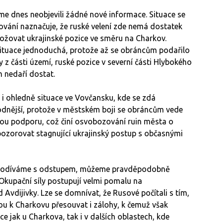
me dnes neobjevili žádné nové informace. Situace se
vání naznačuje, že ruské velení zde nemá dostatek
hrožovat ukrajinské pozice ve směru na Charkov.
situace jednoduchá, protože až se obráncům podařilo
 z části území, ruské pozice v severní části Hlybokého
m nedaří dostat.
 ohledně situace ve Vovčansku, kde se zdá
hodnější, protože v městském boji se obráncům vede
kou podporu, což činí osvobozování ruin města o
ozorovat stagnující ukrajinský postup s občasnými
vu podíváme s odstupem, můžeme pravděpodobně
 Okupační síly postupují velmi pomalu na
 Avdijivky. Lze se domnívat, že Rusové počítali s tím,
dou k Charkovu přesouvat i zálohy, k čemuž však
e jak u Charkova, tak i v dalších oblastech, kde