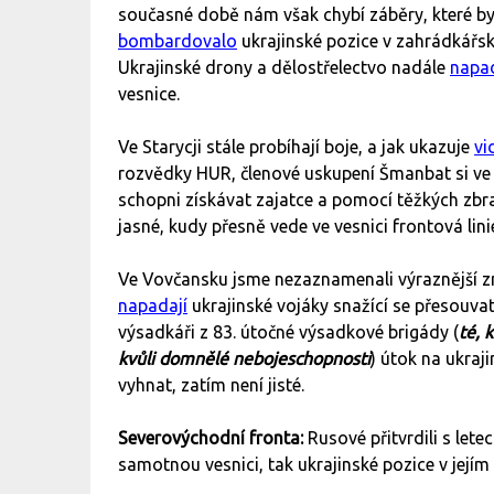
současné době nám však chybí záběry, které by
bombardovalo
ukrajinské pozice v zahrádkářs
Ukrajinské drony a dělostřelectvo nadále
napad
vesnice.
Ve Starycji stále probíhají boje, a jak ukazuje
vi
rozvědky HUR, členové uskupení Šmanbat si ve 
schopni získávat zajatce a pomocí těžkých zbra
jasné, kudy přesně vede ve vesnici frontová lini
Ve Vovčansku jsme nezaznamenali výraznější zm
napadají
ukrajinské vojáky snažící se přesouv
výsadkáři z 83. útočné výsadkové brigády (
té, 
kvůli domnělé nebojeschopnosti
) útok na ukraj
vyhnat, zatím není jisté.
Severovýchodní fronta:
Rusové přitvrdili s lete
samotnou vesnici, tak ukrajinské pozice v jejím 