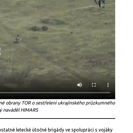
né obrany TOR o sestřelení ukrajinského průzkumného
rý naváděl HIMARS
ostatné letecké útočné brigády ve spolupráci s vojáky