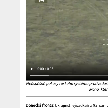
Neúspěšné pokusy ruského systému protivzduš
dronu, kte
Doněcká fronta:
Ukrajinští výsadkáři z 95. sam