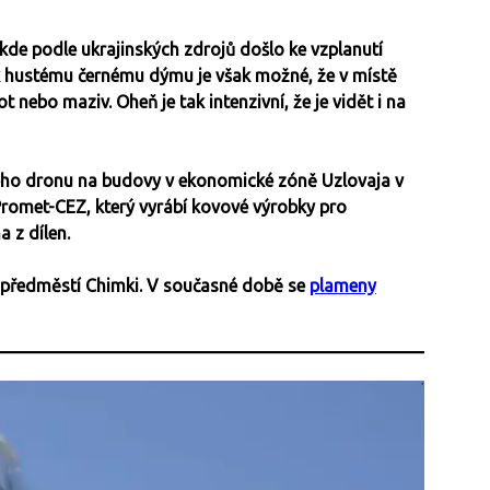
 kde podle ukrajinských zdrojů došlo ke vzplanutí
k hustému černému dýmu je však možné, že v místě
nebo maziv. Oheň je tak intenzivní, že je vidět i na
ého dronu na budovy v ekonomické zóně Uzlovaja v
romet-CEZ, který vyrábí kovové výrobky pro
a z dílen.
ředměstí Chimki. V současné době se
plameny