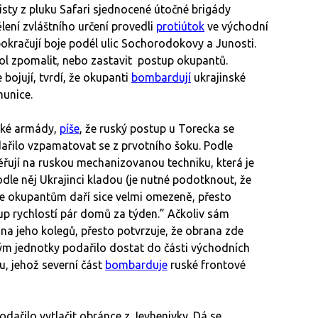
sty z pluku Safari sjednocené útočné brigády
lení zvláštního určení provedli
protiútok
ve východní
pokračují boje podél ulic Sochorodokovy a Junosti.
úkol zpomalit, nebo zastavit postup okupantů.
 bojují, tvrdí, že okupanti
bombardují
ukrajinské
munice.
nské armády,
píše
, že ruský postup u Torecka se
ařilo vzpamatovat se z prvotního šoku. Podle
ěřují na ruskou mechanizovanou techniku, která je
le něj Ukrajinci kladou (je nutné podotknout, že
se okupantům daří sice velmi omezeně, přesto
up rychlostí pár domů za týden.” Ačkoliv sám
šina jeho kolegů, přesto potvrzuje, že obrana zde
ým jednotky podařilo dostat do části východních
u, jehož severní část
bombarduje
ruské frontové
odařilo vytlačit obránce z Jevhenivky. Dá se