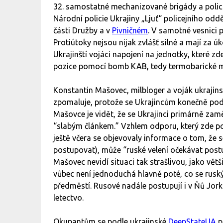
32. samostatné mechanizované brigády a polici
Národní policie Ukrajiny „Ljuť“ policejního oddě
části Družby a v
Pivničném
. V samotné vesnici 
Protiútoky nejsou nijak zvlášť silné a mají za 
Ukrajinští vojáci napojení na jednotky, které zde
pozice pomocí bomb KAB, tedy termobarické 
Konstantin Mašovec, milbloger a voják ukraji
zpomaluje, protože se Ukrajincům konečně pod
Mašovce je vidět, že se Ukrajinci primárně zam
“slabým článkem.” Vzhlem odporu, který zde pod
ještě včera se objevovaly informace o tom, že 
postupovat), může “ruské velení očekávat post
Mašovec nevidí situaci tak strašlivou, jako vět
vůbec není jednoduchá hlavně poté, co se rusk
předměstí. Rusové nadále postupují i v Ňů Jork
letectvo.
Okupantům se podle ukrajinské
DeepStateUA
p