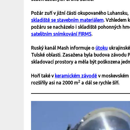
Požár zuří v jižní části okupovaného Luhansku,
skladiště se stavebním materiálem
. Vzhledem 
požáru se nacházelo i skladiště pohonných hmot 
satelitním snímkování FIRMS
.
Ruský kanál Mash informuje o
útoku
ukrajinsk
Tulské oblasti. Zasažena byla budova závodu P
skladovací prostory a měla být poškozena jedn
Hoří také v
keramickém závodě
v moskevském p
2
rozšířily asi na 2000 m
a dál se rychle šíří.