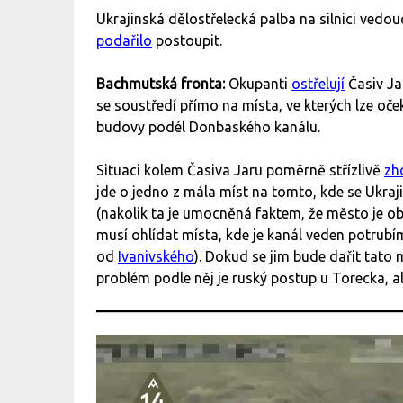
Ukrajinská dělostřelecká palba na silnici vedou
podařilo
postoupit.
Bachmutská fronta:
Okupanti
ostřelují
Časiv Ja
se soustředí přímo na místa, ve kterých lze oče
budovy podél Donbaského kanálu.
Situaci kolem Časiva Jaru poměrně střízlivě
zh
jde o jedno z mála míst na tomto, kde se Ukra
(nakolik ta je umocněná faktem, že město je o
musí ohlídat místa, kde je kanál veden potrubí
od
Ivanivského
). Dokud se jim bude dařit tato 
problém podle něj je ruský postup u Torecka, ale