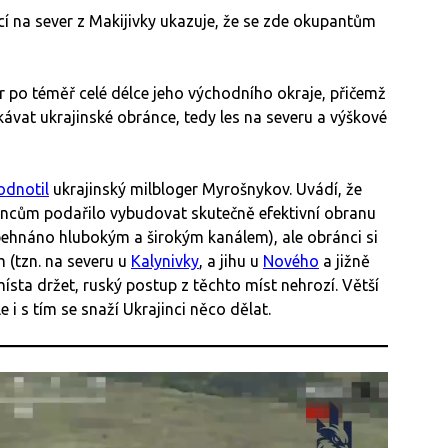
cí na sever z Makijivky ukazuje, že se zde okupantům
r po téměř celé délce jeho východního okraje, přičemž
kávat ukrajinské obránce, tedy les na severu a výškové
odnotil
ukrajinský milbloger Myrošnykov. Uvádí, že
jincům podařilo vybudovat skutečně efektivní obranu
behnáno hlubokým a širokým kanálem), ale obránci si
m (tzn. na severu u
Kalynivky
, a jihu u
Nového
a jižně
místa držet, ruský postup z těchto míst nehrozí. Větší
 i s tím se snaží Ukrajinci něco dělat.