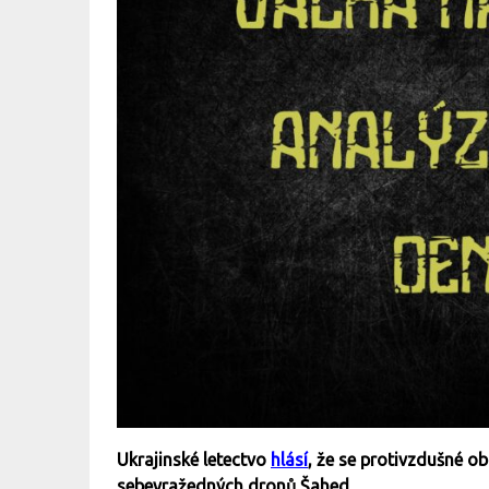
Ukrajinské letectvo
hlásí
, že se protivzdušné ob
sebevražedných dronů Šahed.