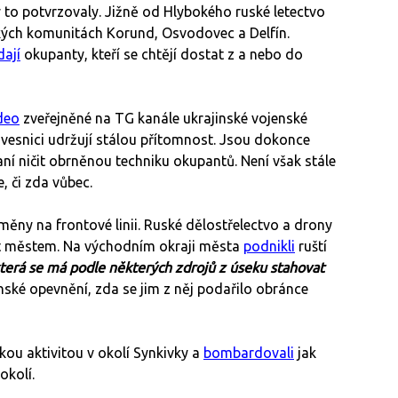
 to potvrzovaly. Jižně od Hlybokého ruské letectvo
kých komunitách Korund, Osvodovec a Delfín.
ají
okupanty, kteří se chtějí dostat z a nebo do
deo
zveřejněné na TG kanále ukrajinské vojenské
vesnici udržují stálou přítomnost. Jsou dokonce
ní ničit obrněnou techniku okupantů. Není však stále
e, či zda vůbec.
ěny na frontové linii. Ruské dělostřelectvo a drony
at městem. Na východním okraji města
podnikli
ruští
která se má podle některých zdrojů z úseku stahovat
inské opevnění, zda se jim z něj podařilo obránce
ckou aktivitou v okolí Synkivky a
bombardovali
jak
okolí.