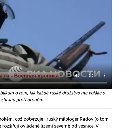
blikum o tom, jak každé ruské družstvo má vojáka s
 ochranu proti dronům
bokém, což potvrzuje i ruský milbloger Radov (o tom
le rozšiřují ovládané území severně od vesnice. V