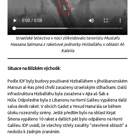
Izraelské letectvo v noci zlikvidovalo teroristu Mustafu
Hassana Salmana z raketové jednotky Hizballáhu v oblasti Al-
Kaleila
Situace na Blízkém východě:
Podle IDF byly budovy používané Hizballáhem v jiholibanonském
Maroun al-Ras před chvílí zasaženy izraelskými stíhačkami. Další
infrastruktura Hizballáhu byla zasažena v Ajta aš-Šab a
Húla. Odpoledne byla z Libanonu na Horní Galileu vypálena další
salva devíti raket. V obcích Gadot a Yesud Hama’ala se během
útoku rozezněly sirény. Ještě předtím bylo na oblast Kirjat
Šmona vypáleno 10 raket a dalších pět bylo odpáleno na Horní
Galileu. IDF uvádí, že všechny střely zasáhly “otevřené oblasti” a
nedošlo k žádným zraněním.