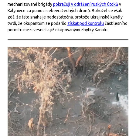
mechanizované brigády
pokračují v odrážení ruských útoků
v
Kalynivce za pomoci sebevražedných dronů. Bohužel se však
zdá, že tato snaha je nedostatečná, protože ukrajinské kanály
tvrdí, že okupantům se podařilo
získat pod kontrolu
část lesního
porostu mezi vesnicí a již okupovanými zbytky Kanalu.