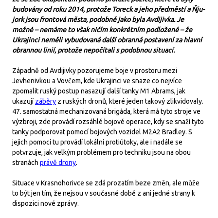
budovány od roku 2014, protože Toreck a jeho předměstí a Ňju-
jork jsou frontová města, podobně jako byla Avdijivka. Je
možné – nemáme to však ničím konkrétním podložené – že
Ukrajinci neměli vybudovaná další obranná postavení za hlavní
obrannou linií, protože nepočítali s podobnou situací.
Západně od Avdijivky pozorujeme boje v prostoru mezi
Jevhenivkou a Vovčem, kde Ukrajinci ve snaze co nejvíce
zpomalit ruský postup nasazují další tanky M1 Abrams, jak
ukazují
záběry
z ruských dronů, které jeden takový zlikvidovaly.
47. samostatná mechanizovaná brigáda, která má tyto stroje ve
výzbroji, zde provádí rozsáhlé bojové operace, kdy se snaží tyto
tanky podporovat pomocí bojových vozidel M2A2 Bradley. S
jejich pomocí tu provádí lokální protiútoky, ale i nadále se
potvrzuje, jak velkým problémem pro techniku jsou na obou
stranách
právě drony
.
Situace v Krasnohorivce se zdá prozatím beze změn, ale může
to být jen tím, že nejsou v současné době z ani jedné strany k
dispozici nové zprávy.