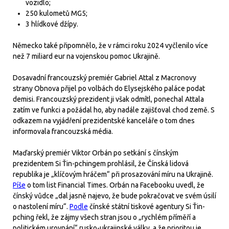
vozidlo;
250 kulometů MG5;
3 hlídkové džípy.
Německo také připomnělo, že v rámci roku 2024 vyčlenilo více
než 7 miliard eur na vojenskou pomoc Ukrajině.
Dosavadní francouzský premiér Gabriel Attal z Macronovy
strany Obnova přijel po volbách do Elysejského paláce podat
demisi. Francouzský prezident ji však odmítl, ponechal Attala
zatím ve funkci a požádal ho, aby nadále zajišťoval chod země. S
odkazem na vyjádření prezidentské kanceláře o tom dnes
informovala francouzská média.
Maďarský premiér Viktor Orbán po setkání s čínským
prezidentem Si Ťin-pchingem prohlásil, že Čínská lidová
republika je „klíčovým hráčem“ při prosazování míru na Ukrajině.
Píše
o tom list Financial Times. Orbán na Facebooku uvedl, že
čínský vůdce „dal jasně najevo, že bude pokračovat ve svém úsilí
o nastolení míru“.
Podle
čínské státní tiskové agentury Si Ťin-
pching řekl, že zájmy všech stran jsou o „rychlém příměří a
politickém urovnání“ rusko-ukrajinské války, a že prioritou je