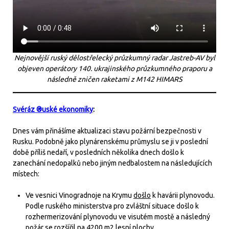
Nejnovější ruský dělostřelecký průzkumný radar Jastreb-AV byl
objeven operátory 140. ukrajinského průzkumného praporu a
následně zničen raketami z M142 HIMARS
Svéráz ®uské ekonomiky
:
Dnes vám přinášíme aktualizaci stavu požární bezpečnosti v
Rusku. Podobně jako plynárenskému průmyslu se ji v poslední
době příliš nedaří, v posledních několika dnech došlo k
zanechání nedopalků nebo jiným nedbalostem na následujících
místech:
Ve vesnici Vinogradnoje na Krymu
došlo
k havárii plynovodu.
Podle ruského ministerstva pro zvláštní situace došlo k
rozhermerizování plynovodu ve visutém mostě a následný
požár se rozšířil na 4200 m2 lesní plochy.