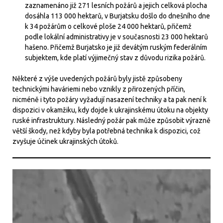
zaznamenáno již 271 lesních požárů a jejich celková plocha
dosáhla 113 000 hektarů, v Burjatsku došlo do dnešního dne
k 34 požárům o celkové ploše 24 000 hektarů, přičemž
podle lokální administrativy je v současnosti 23 000 hektarů
hašeno. Přičemž Burjatsko je již devátým ruským federálním
subjektem, kde platí výjimečný stav z důvodu rizika požárů.
Některé z výše uvedených požárů byly jistě způsobeny
technickými haváriemi nebo vznikly z přirozených příčin,
nicméně i tyto požáry vyžadují nasazení techniky a ta pak není k
dispozici v okamžiku, kdy dojde k ukrajinskému útoku na objekty
ruské infrastruktury. Následný požár pak může způsobit výrazně
větší škody, než kdyby byla potřebná technika k dispozici, což
zvyšuje účinek ukrajinských útoků.