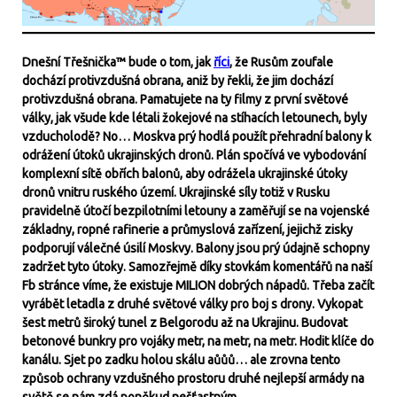
Dnešní Třešnička™ bude o tom, jak
říci
, že Rusům zoufale
dochází protivzdušná obrana, aniž by řekli, že jim dochází
protivzdušná obrana. Pamatujete na ty filmy z první světové
války, jak všude kde létali žokejové na stíhacích letounech, byly
vzducholodě? No… Moskva prý hodlá použít přehradní balony k
odrážení útoků ukrajinských dronů. Plán spočívá ve vybodování
komplexní sítě obřích balonů, aby odrážela ukrajinské útoky
dronů vnitru ruského území. Ukrajinské síly totiž v Rusku
pravidelně útočí bezpilotními letouny a zaměřují se na vojenské
základny, ropné rafinerie a průmyslová zařízení, jejichž zisky
podporují válečné úsilí Moskvy. Balony jsou prý údajně schopny
zadržet tyto útoky. Samozřejmě díky stovkám komentářů na naší
Fb stránce víme, že existuje MILION dobrých nápadů. Třeba začít
vyrábět letadla z druhé světové války pro boj s drony. Vykopat
šest metrů široký tunel z Belgorodu až na Ukrajinu. Budovat
betonové bunkry pro vojáky metr, na metr, na metr. Hodit klíče do
kanálu. Sjet po zadku holou skálu aůůů… ale zrovna tento
způsob ochrany vzdušného prostoru druhé nejlepší armády na