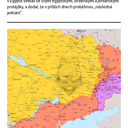
v Egyptě setkali se svými egyptskými, izraelskými a jordánskými
protějšky, a dodal, že v příštích dnech proběhnou „následná
jednání“.