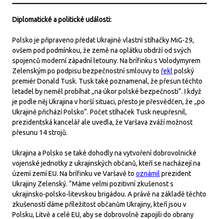
Diplomatické a politické události:
Polsko je připraveno předat Ukrajině vlastní stíhačky MiG-29,
ovšem pod podmínkou, že země na oplátku obdrží od svých
spojenců moderní západní letouny. Na brífinku s Volodymyrem
Zelenským po podpisu bezpečnostní smlouvy to
řekl
polský
premiér Donald Tusk. Tusk také poznamenal, že přesun těchto
letadel by neměl probíhat „na úkor polské bezpečnosti“. I když
je podle něj Ukrajina v horší situaci, přesto je přesvědčen, že „po
Ukrajině přichází Polsko“. Počet stíhaček Tusk neupřesnil,
prezidentská kancelář ale uvedla, že Varšava zváží možnost
přesunu 14 strojů.
Ukrajina a Polsko se také dohodly na vytvoření dobrovolnické
vojenské jednotky z ukrajinských občanů, kteří se nacházejí na
území zemí EU. Na brífinku ve Varšavě to
oznámil
prezident
Ukrajiny Zelenský. “Máme velmi pozitivní zkušenost s
ukrajinsko-polsko-litevskou brigádou. A právě na základě těchto
zkušeností dáme příležitost občanům Ukrajiny, kteří jsou v
Polsku, Litvě a celé EU, aby se dobrovolně zapojili do obrany