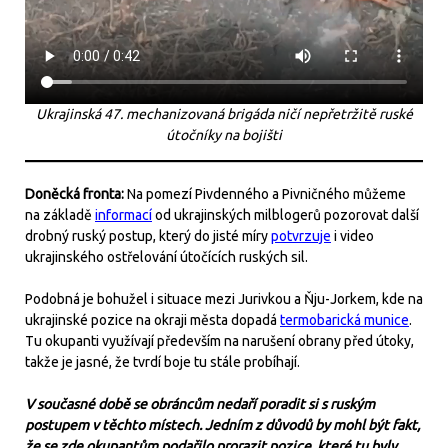
Ukrajinská 47. mechanizovaná brigáda ničí nepřetržitě ruské
útočníky na bojišti
Doněcká fronta:
Na pomezí Pivdenného a Pivničného můžeme
na základě
informací
od ukrajinských milblogerů pozorovat další
drobný ruský postup, který do jisté míry
potvrzuje
i video
ukrajinského ostřelování útočících ruských sil.
Podobná je bohužel i situace mezi Jurivkou a Ňju-Jorkem, kde na
ukrajinské pozice na okraji města dopadá
termobarická munice
.
Tu okupanti využívají především na narušení obrany před útoky,
takže je jasné, že tvrdí boje tu stále probíhají.
V současné době se obráncům nedaří poradit si s ruským
postupem v těchto místech. Jedním z důvodů by mohl být fakt,
že se zde okupantům podařilo prorazit pozice, které tu byly