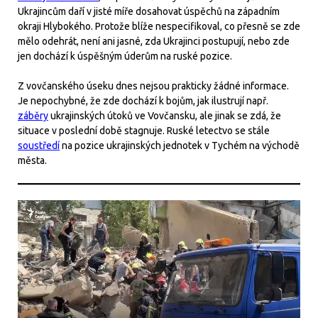
Ukrajincům daří v jisté míře dosahovat úspěchů na západním
okraji Hlybokého. Protože blíže nespecifikoval, co přesně se zde
mělo odehrát, není ani jasné, zda Ukrajinci postupují, nebo zde
jen dochází k úspěšným úderům na ruské pozice.
Z vovčanského úseku dnes nejsou prakticky žádné informace.
Je nepochybné, že zde dochází k bojům, jak ilustrují např.
záběry
ukrajinských útoků ve Vovčansku, ale jinak se zdá, že
situace v poslední době stagnuje. Ruské letectvo se stále
soustředí
na pozice ukrajinských jednotek v Tychém na východě
města.