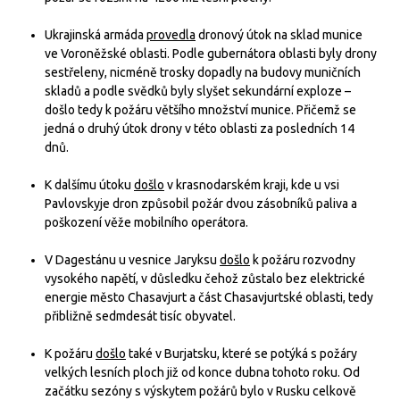
Ukrajinská armáda
provedla
dronový útok na sklad munice
ve Voroněžské oblasti. Podle gubernátora oblasti byly drony
sestřeleny, nicméně trosky dopadly na budovy muničních
skladů a podle svědků byly slyšet sekundární exploze –
došlo tedy k požáru většího množství munice. Přičemž se
jedná o druhý útok drony v této oblasti za posledních 14
dnů.
K dalšímu útoku
došlo
v krasnodarském kraji, kde u vsi
Pavlovskyje dron způsobil požár dvou zásobníků paliva a
poškození věže mobilního operátora.
V Dagestánu u vesnice Jaryksu
došlo
k požáru rozvodny
vysokého napětí, v důsledku čehož zůstalo bez elektrické
energie město Chasavjurt a část Chasavjurtské oblasti, tedy
přibližně sedmdesát tisíc obyvatel.
K požáru
došlo
také v Burjatsku, které se potýká s požáry
velkých lesních ploch již od konce dubna tohoto roku. Od
začátku sezóny s výskytem požárů bylo v Rusku celkově