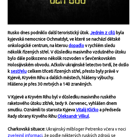
Rusko dnes podniklo další teroristický útok.
Jedním z cílů
byla
kyjevská nemocnice Ochmatdyt, ve které se nachází dětské
onkologické centrum, na kterou
dopadlo
v rychlém sledu
několik řízených střel. V důsledku masivního vzdušného útoku
bylo dále poškozeno několik rozvoden v Ševčenkovském
Holosijivském obvodu. Ačkoliv ukrajinské letectvo tvrdí, že došlo
k
sestřelu
celkem třiceti řízených střel, přesto byly právě v
Kyjevě, Kryvém Rihu a dalších městech, hlášeny výbuchy.
Hlášeno je přes 30 mrtvých a 140 zraněných.
V Kyjevě a Kryvém Rihu byl v důsledku masivního ruského
raketového útoku zítřek, tedy 9. červenec, vyhlášen dnem
smutku. Oznámili to starosta Kyjeva
Vitalij Kličko
a předseda
Rady obrany Kryvého Rihu
Oleksandr Vilkul
.
Charkovská situace:
Ukrajinský milbloger Petrenko včera v noci
zveřejnil informaci
, že podle některých ruských zdrojů se