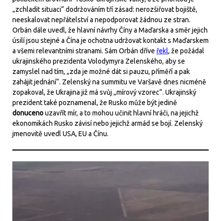
„zchladit situaci“ dodržováním tří zásad: nerozšiřovat bojiště,
neeskalovat nepřátelství a nepodporovat žádnou ze stran.
Orbán dále uvedl, že hlavní návrhy Číny a Maďarska a směr jejich
úsilí jsou stejné a Čína je ochotna udržovat kontakt s Maďarskem
a všemi relevantními stranami. Sám Orbán dříve
řekl
, že požádal
ukrajinského prezidenta Volodymyra Zelenského, aby se
zamyslel nad tím, „zda je možné dát si pauzu, příměří a pak
zahájit jednání“. Zelenský na summitu ve Varšavě dnes nicméně
zopakoval, že Ukrajina již má svůj „mírový vzorec“. Ukrajinský
prezident také poznamenal, že Rusko může být jedině
donuceno
uzavřít mír, a to mohou učinit hlavní hráči, na jejichž
ekonomikách Rusko závisí nebo jejichž armád se bojí. Zelenský
jmenovitě uvedl USA, EU a Čínu.