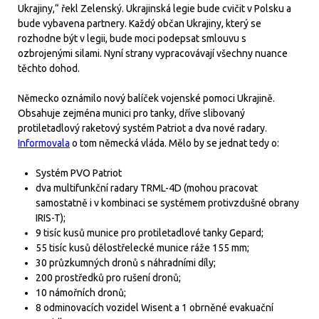
Ukrajiny,“ řekl Zelenský. Ukrajinská legie bude cvičit v Polsku a
bude vybavena partnery. Každý občan Ukrajiny, který se
rozhodne být v legii, bude moci podepsat smlouvu s
ozbrojenými silami. Nyní strany vypracovávají všechny nuance
těchto dohod.
Německo oznámilo nový balíček vojenské pomoci Ukrajině.
Obsahuje zejména munici pro tanky, dříve slibovaný
protiletadlový raketový systém Patriot a dva nové radary.
Informovala
o tom německá vláda. Mělo by se jednat tedy o:
Systém PVO Patriot
dva multifunkční radary TRML-4D (mohou pracovat
samostatně i v kombinaci se systémem protivzdušné obrany
IRIS-T);
9 tisíc kusů munice pro protiletadlové tanky Gepard;
55 tisíc kusů dělostřelecké munice ráže 155 mm;
30 průzkumných dronů s náhradními díly;
200 prostředků pro rušení dronů;
10 námořních dronů;
8 odminovacích vozidel Wisent a 1 obrněné evakuační