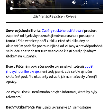
Záchranářské práce v Kyjevě
Severovýchodní fronta:
Záběry ruského ostřelování
prostoru
západně od Synkivky naznačují možnou snahu o postup na
tomto křídle vesnice podél Oskilu. Před několika dny se
okupantům podařilo postoupit jižně od Vilšany a pravděpodobně
se budou snažit dostat tuto vesnici do kleští před případným
útokem na Kupjansk.
Boje v Piščaném pokračují podle ukrajinských zdrojů
podél
jihovýchodního okraje
, není tedy jasné, zda se Ukrajincům
skutečně podařilo okupanty odrazit, jak naznačovaly včerejší
zprávy.
Ze zbytku úseku není mnoho nových informací, které by byly
relevantní.
Bachmutská fronta:
Příslušníci ukrajinské 21. samostatné