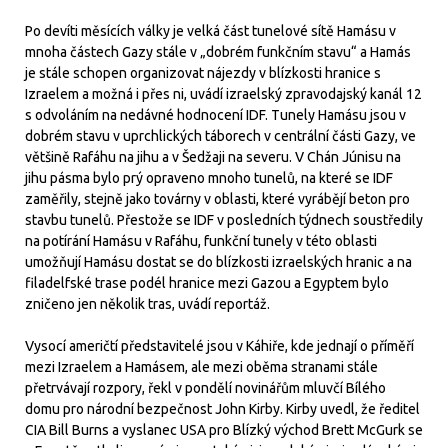
Po devíti měsících války je velká část tunelové sítě Hamásu v
mnoha částech Gazy stále v „dobrém funkčním stavu“ a Hamás
je stále schopen organizovat nájezdy v blízkosti hranice s
Izraelem a možná i přes ni, uvádí izraelský zpravodajský kanál 12
s odvoláním na nedávné hodnocení IDF. Tunely Hamásu jsou v
dobrém stavu v uprchlických táborech v centrální části Gazy, ve
většině Rafáhu na jihu a v Šedžaji na severu. V Chán Júnisu na
jihu pásma bylo prý opraveno mnoho tunelů, na které se IDF
zaměřily, stejně jako továrny v oblasti, které vyrábějí beton pro
stavbu tunelů. Přestože se IDF v posledních týdnech soustředily
na potírání Hamásu v Rafáhu, funkční tunely v této oblasti
umožňují Hamásu dostat se do blízkosti izraelských hranic a na
filadelfské trase podél hranice mezi Gazou a Egyptem bylo
zničeno jen několik tras, uvádí reportáž.
Vysocí američtí představitelé jsou v Káhiře, kde jednají o příměří
mezi Izraelem a Hamásem, ale mezi oběma stranami stále
přetrvávají rozpory, řekl v pondělí novinářům mluvčí Bílého
domu pro národní bezpečnost John Kirby. Kirby uvedl, že ředitel
CIA Bill Burns a vyslanec USA pro Blízký východ Brett McGurk se