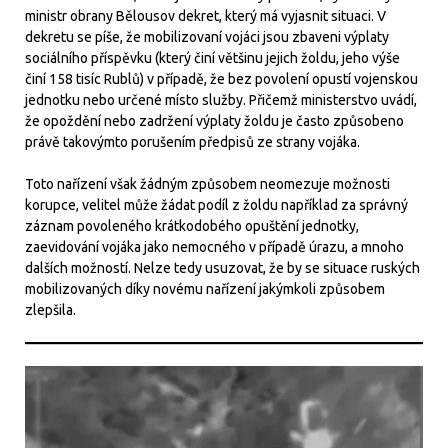
ministr obrany Bělousov dekret, který má vyjasnit situaci. V
dekretu se píše, že mobilizovaní vojáci jsou zbaveni výplaty
sociálního příspěvku (který činí většinu jejich žoldu, jeho výše
činí 158 tisíc Rublů) v případě, že bez povolení opustí vojenskou
jednotku nebo určené místo služby. Přičemž ministerstvo uvádí,
že opoždění nebo zadržení výplaty žoldu je často způsobeno
právě takovýmto porušením předpisů ze strany vojáka.
Toto nařízení však žádným způsobem neomezuje možnosti
korupce, velitel může žádat podíl z žoldu například za správný
záznam povoleného krátkodobého opuštění jednotky,
zaevidování vojáka jako nemocného v případě úrazu, a mnoho
dalších možností. Nelze tedy usuzovat, že by se situace ruských
mobilizovaných díky novému nařízení jakýmkoli způsobem
zlepšila.