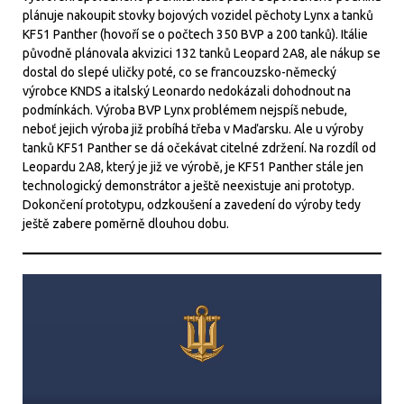
plánuje nakoupit stovky bojových vozidel pěchoty Lynx a tanků
KF51 Panther (hovoří se o počtech 350 BVP a 200 tanků). Itálie
původně plánovala akvizici 132 tanků Leopard 2A8, ale nákup se
dostal do slepé uličky poté, co se francouzsko-německý
výrobce KNDS a italský Leonardo nedokázali dohodnout na
podmínkách. Výroba BVP Lynx problémem nejspíš nebude,
neboť jejich výroba již probíhá třeba v Maďarsku. Ale u výroby
tanků KF51 Panther se dá očekávat citelné zdržení. Na rozdíl od
Leopardu 2A8, který je již ve výrobě, je KF51 Panther stále jen
technologický demonstrátor a ještě neexistuje ani prototyp.
Dokončení prototypu, odzkoušení a zavedení do výroby tedy
ještě zabere poměrně dlouhou dobu.