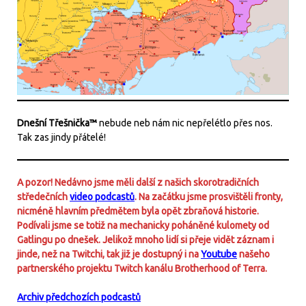
Dnešní Třešnička™
nebude neb nám nic nepřelétlo přes nos.
Tak zas jindy přátelé!
A pozor! Nedávno jsme měli další z našich skorotradičních
středečních
video podcastů
. Na začátku jsme prosvištěli fronty,
nicméně hlavním předmětem byla opět zbraňová historie.
Podívali jsme se totiž na mechanicky poháněné kulomety od
Gatlingu po dnešek. Jelikož mnoho lidí si přeje vidět záznam i
jinde, než na Twitchi, tak již je dostupný i na
Youtube
našeho
partnerského projektu Twitch kanálu Brotherhood of Terra.
Archiv předchozích podcastů