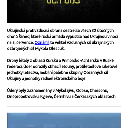
Ukrajinská protivzdušná obrana sestřelila všech 32 útočných
dronů Šahed, které ruská armáda vypustila nad Ukrajinou v noci
na 5. července.
Oznámil
to velitel vzdušných sil ukrajinských
ozbrojených sil Mykola Olesčuk.
Drony létaly z oblasti Kursku a Primorsko-Achťarsku v Ruské
federaci. Úder odrazily stíhací letouny, protiletadlové raketové
jednotky letectva, mobilní palebné skupiny Obranných sil
Ukrajiny a jednotky radioelektronického boje.
Údery byly zaznamenány v Mykolajivu, Oděse, Chersonu,
Dněpropetrovsku, Kyjevě, Černihivu a Čerkasských oblastech.