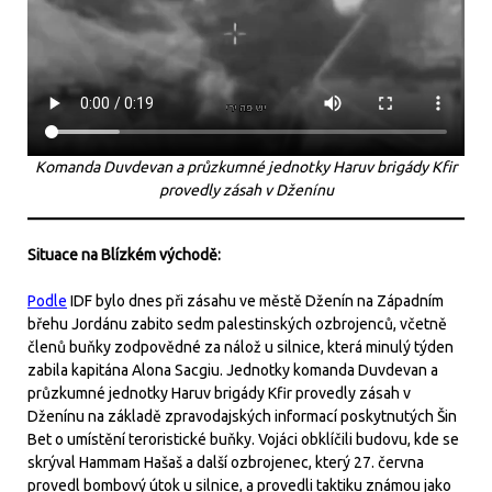
Komanda Duvdevan a průzkumné jednotky Haruv brigády Kfir
provedly zásah v Dženínu
Situace na Blízkém východě:
Podle
IDF bylo dnes při zásahu ve městě Dženín na Západním
břehu Jordánu zabito sedm palestinských ozbrojenců, včetně
členů buňky zodpovědné za nálož u silnice, která minulý týden
zabila kapitána Alona Sacgiu. Jednotky komanda Duvdevan a
průzkumné jednotky Haruv brigády Kfir provedly zásah v
Dženínu na základě zpravodajských informací poskytnutých Šin
Bet o umístění teroristické buňky. Vojáci obklíčili budovu, kde se
skrýval Hammam Hašaš a další ozbrojenec, který 27. června
provedl bombový útok u silnice, a provedli taktiku známou jako