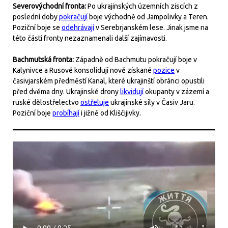
Severovýchodní fronta:
Po ukrajinských územních ziscích z
poslední doby
pokračují
boje východně od Jampolivky a Teren.
Poziční boje se
odehrávají
v Serebrjanském lese. Jinak jsme na
této části fronty nezaznamenali další zajímavosti.
Bachmutská fronta:
Západně od Bachmutu pokračují boje v
Kalynivce a Rusové konsolidují nově získané
pozice
v
časivjarském předměstí Kanal, které ukrajinští obránci opustili
před dvěma dny. Ukrajinské drony
likvidují
okupanty v zázemí a
ruské dělostřelectvo
ostřeluje
ukrajinské síly v Časiv Jaru.
Poziční boje
probíhají
i jižně od Kliščijivky.