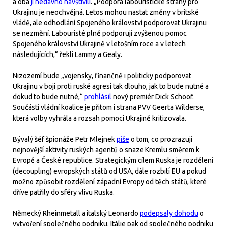
a oba
ji nedávno navštívili
. „Podpora labouristické strany pro
Ukrajinu je neochvějná. Letos mohou nastat změny v britské
vládě, ale odhodlání Spojeného království podporovat Ukrajinu
se nezmění. Labouristé plně podporují zvýšenou pomoc
Spojeného království Ukrajině v letošním roce a v letech
následujících,“ řekli Lammy a Gealy.
Nizozemí bude „vojensky, finančně i politicky podporovat
Ukrajinu v boji proti ruské agresi tak dlouho, jak to bude nutné a
dokud to bude nutné,“
prohlásil
nový premiér Dick Schoof.
Součástí vládní koalice je přitom i strana PVV Geerta Wilderse,
která volby vyhrála a rozsah pomoci Ukrajině kritizovala.
Bývalý šéf špionáže Petr Mlejnek
píše
o tom, co prozrazují
nejnovější aktivity ruských agentů o snaze Kremlu směrem k
Evropě a České republice. Strategickým cílem Ruska je rozdělení
(decoupling) evropských států od USA, dále rozbití EU a pokud
možno způsobit rozdělení západní Evropy od těch států, které
dříve patřily do sféry vlivu Ruska.
Německý Rheinmetall a italský Leonardo
podepsaly dohodu
o
vytvoření společného podniku. Itálie pak od společného podniku