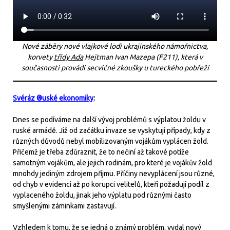
Nové záběry nové vlajkové lodi ukrajinského námořnictva,
korvety
třídy Ada
Hejtman Ivan Mazepa (F211), která v
současnosti provádí secvičné zkoušky u tureckého pobřeží
Svéráz ®uské ekonomiky
:
Dnes se podíváme na další vývoj problémů s výplatou žoldu v
ruské armádě. Již od začátku invaze se vyskytují případy, kdy z
různých důvodů nebyl mobilizovaným vojákům vyplácen žold.
Přičemž je třeba zdůraznit, že to nečiní až takové potíže
samotným vojákům, ale jejich rodinám, pro které je vojákův žold
mnohdy jediným zdrojem příjmu. Příčiny nevyplácení jsou různé,
od chyb v evidenci až po korupci velitelů, kteří požadují podíl z
vyplaceného žoldu, jinak jeho výplatu pod různými často
smyšlenými záminkami zastavují.
Vzhledem k tomu, že se jedná o známý problém, vydal nový