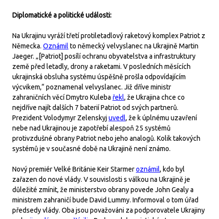
Diplomatické a politické události:
Na Ukrajinu vyráží třetí protiletadlový raketový komplex Patriot z
Německa.
Oznámil
to německý velvyslanec na Ukrajině Martin
Jaeger. „[Patriot] posílí ochranu obyvatelstva a infrastruktury
země před letadly, drony a raketami. V posledních měsících
ukrajinská obsluha systému úspěšně prošla odpovídajícím
výcvikem,“ poznamenal velvyslanec. Již dříve ministr
zahraničních věcí Dmytro Kuleba
řekl
, že Ukrajina chce co
nejdříve najít dalších 7 baterií Patriot od svých partnerů.
Prezident Volodymyr Zelenskyj
uvedl
, že k úplnému uzavření
nebe nad Ukrajinou je zapotřebí alespoň 25 systémů
protivzdušné obrany Patriot nebo jeho analogů. Kolik takových
systémů je v současné době na Ukrajině není známo.
Nový premiér Velké Británie Keir Starmer
oznámil
, kdo byl
zařazen do nové vlády. V souvislosti s válkou na Ukrajině je
důležité zmínit, že ministerstvo obrany povede John Gealy a
ministrem zahraničí bude David Lummy. Informoval o tom úřad
předsedy vlády. Oba jsou považováni za podporovatele Ukrajiny