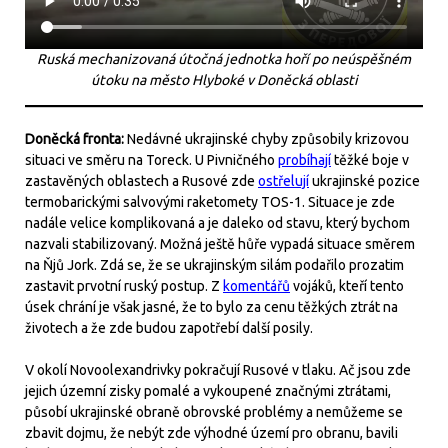
Ruská mechanizovaná útočná jednotka hoří po neúspěšném
útoku na město Hlyboké v Doněcká oblasti
Doněcká fronta:
Nedávné ukrajinské chyby způsobily krizovou
situaci ve směru na Toreck. U Pivničného
probíhají
těžké boje v
zastavěných oblastech a Rusové zde
ostřelují
ukrajinské pozice
termobarickými salvovými raketomety TOS-1. Situace je zde
nadále velice komplikovaná a je daleko od stavu, který bychom
nazvali stabilizovaný. Možná ještě hůře vypadá situace směrem
na Ňjů Jork. Zdá se, že se ukrajinským silám podařilo prozatim
zastavit prvotní ruský postup. Z
komentářů
vojáků, kteří tento
úsek chrání je však jasné, že to bylo za cenu těžkých ztrát na
životech a že zde budou zapotřebí další posily.
V okolí Novoolexandrivky pokračují Rusové v tlaku. Ač jsou zde
jejich územní zisky pomalé a vykoupené značnými ztrátami,
působí ukrajinské obraně obrovské problémy a nemůžeme se
zbavit dojmu, že nebýt zde výhodné území pro obranu, bavili