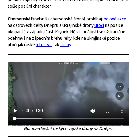
spíše poziční charakter.
Chersonská fronta:
Na chersonské frontě probíhají
bojové akce
na ostrovech delty Dněpru a ukrajinské drony
útočí
na pozice
okupantů v západní části Krynek. Nějvíc událostí se už tradičné
odehrává na západním břehu řeky, kde na ukrajinské pozice
útočí jak ruské
letectvo
, tak
drony
.
Bombardování ruských vojáku drony na Dněpru