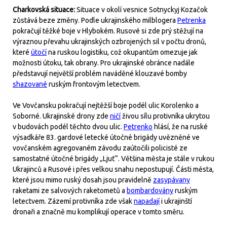
Charkovská situace:
Situace v okolí vesnice Sotnyckyj Kozačok
zůstává beze změny. Podle ukrajinského milblogera
Petrenka
pokračují těžké boje v Hlybokém. Rusové si zde prý stěžují na
výraznou převahu ukrajinských ozbrojených sil v počtu dronů,
které
útočí
na ruskou logistiku, což okupantům omezuje jak
možnosti útoku, tak obrany. Pro ukrajinské obránce nadále
představují největší problém naváděné klouzavé bomby
shazované
ruským frontovým letectvem.
Ve Vovčansku pokračují nejtěžší boje podél ulic Korolenko a
Soborné. Ukrajinské drony zde
ničí
živou sílu protivníka ukrytou
v budovách podél těchto dvou ulic.
Petrenko
hlásí, že na ruské
výsadkáře 83. gardové letecké útočné brigády uvězněné ve
vovčanském agregovaném závodu zaútočili policisté ze
samostatné útočné brigády „Ljuť“. Většina města je stále v rukou
Ukrajinců a Rusové i přes velkou snahu nepostupují. Části města,
které jsou mimo ruský dosah jsou pravidelně
zasypávany
raketami ze salvových raketometů a
bombardovány
ruským
letectvem. Zázemí protivníka zde však
napadají
i ukrajinští
dronaři a značně mu komplikují operace v tomto směru.