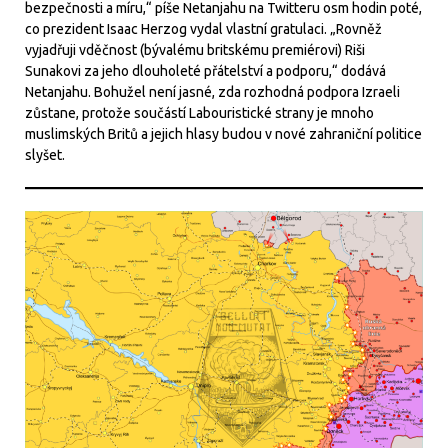
bezpečnosti a míru,“ píše Netanjahu na Twitteru osm hodin poté,
co prezident Isaac Herzog vydal vlastní gratulaci. „Rovněž
vyjadřuji vděčnost (bývalému britskému premiérovi) Riši
Sunakovi za jeho dlouholeté přátelství a podporu,“ dodává
Netanjahu. Bohužel není jasné, zda rozhodná podpora Izraeli
zůstane, protože součástí Labouristické strany je mnoho
muslimských Britů a jejich hlasy budou v nové zahraniční politice
slyšet.