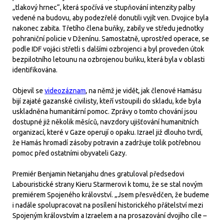
„tlakový hrnec“, která spočívá ve stupňování intenzity palby
vedené na budovu, aby podezřelé donutili vyjít ven. Dvojice byla
nakonec zabita. Třetího člena buňky, zabily ve středu jednotky
pohraniční policie v Dženínu. Samostatně, uprostřed operace, se
podle IDF vojáci střetli s dalšími ozbrojenci a byl proveden útok
bezpilotního letounu na ozbrojenou buňku, která byla v oblasti
identifikována.
Objevil se
videozáznam
, na němž je vidět, jak členové Hamásu
bijí zajaté gazanské civilisty, kteří vstoupili do skladu, kde byla
uskladněna humanitární pomoc. Zprávy o tomto chování jsou
dostupné již několik měsíců, navzdory ujišťování humanitních
organizací, které v Gaze operují o opaku. Izrael již dlouho tvrdí,
že Hamás hromadí zásoby potravin a zadržuje tolik potřebnou
pomoc před ostatními obyvateli Gazy.
Premiér Benjamin Netanjahu dnes gratuloval předsedovi
Labouristické strany Kieru Starmerovi k tomu, že se stal novým
premiérem Spojeného království. „Jsem přesvědčen, že budeme
i nadále spolupracovat na posílení historického přátelství mezi
Spojeným královstvím a Izraelem a na prosazování dvojího cíle –