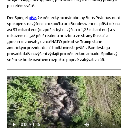
po celém světě.
Der Spiegel
píše
, že německý ministr obrany Boris Pistorius není
spokojen s navýšením rozpočtu pro Bundeswehr na příští rok na
asi 53 miliard eur (rozpočet byl navýšen o 1,25 miliard eur) a s
odkazem na „až příliš reálnou hrozbou ze strany Ruska“ a
„posun rovnováhy uvnitř NATO pokud se Trump stane
americkým prezidentem“ hodlá ministr ještě v Bundestagu
prosadit další navýšení výdajů pro německou armádu. Spolkový
sněm se bude návrhem rozpočtu poprvé zabývat v září.