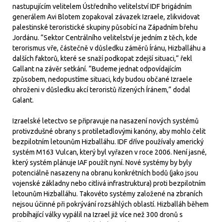
nastupujícím velitelem Ústředního velitelství IDF brigádním
generálem Avi Blotem zopakoval závazek Izraele, zlikvidovat
palestinské teroristické skupiny působící na Západním břehu
Jordánu. “Sektor Centrálního velitelství je jedním z těch, kde
terorismus vře, částečně v důsledku záměrů Íránu, Hizballáhu a
dalších faktorů, které se snaží podkopat zdejší situaci,“ řekl
Gallant na závěr setkání. “Budeme jednat odpovídajícím
způsobem, nedopustíme situaci, kdy budou občané Izraele
ohroženi v důsledku akcí teroristů řízených Íránem,“ dodal
Galant.
Izraelské letectvo se připravuje na nasazení nových systémů
protivzdušné obrany s protiletadlovými kanóny, aby mohlo čelit
bezpilotním letounům Hizballáhu. IDF dříve používaly americký
systém M163 Vulcan, který byl vyřazen v roce 2006. Není jasné,
který systém plánuje IAF použít nyní. Nové systémy by byly
potenciálně nasazeny na obranu konkrétních bodů (jako jsou
vojenské základny nebo citlivá infrastruktura) proti bezpilotním
letounům Hizballáhu. Takovéto systémy založené na zbraních
nejsou účinné při pokrývání rozsáhlých oblastí. Hizballáh během
probíhající války vypálil na Izrael již více než 300 dronů s