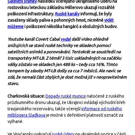
Satelitní snímky
následků včerejšího ukrajinského úderu na
rostovskou leteckou základnu Millerovo ukazují rozsáhlé
poškození infrastruktury.
Ruské kanály
informují, že byly
zasaženy sklady paliva a pohonných hmot, nicméně
vidět
můžeme
i poškození několika hangárů a obslužných budov.
Youtube kanál Covert Cabal
vydal
další video ohledně
snižujících se stavů ruské techniky ve skladech pomocí
satelitních snímků a porovnávání. Tentokrát se soustředil na
transportéry MT-LB. Z téměř 3 tisíc uskladněných na začátku
války zůstalo ve skladech jen 488 ks – tedy cca 16%. Tímto
tempem by zásoby MT-LB došly za cca 7 měsíců. Ale navíc se
zdá, že nemalá část zbylých je dost možná již v neopravitelném
stavu.
Charkovská situace:
Dopady ruské munice
natočené z ruského
průzkumného dronu ukazují, že Ukrajinci ovládají východní břeh
travjanského rezervoáru, takže včerejší
informace od ruského
milblogera Sladkova
je možné s definitivní platností označit za
vylhané.
Ve Vovčansku pokračují
ruské údery
na ukrajinské pozice v části