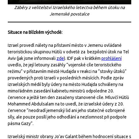
Záběry z velitelství Izraelského letectva během útoku na
Jemenské povstalce
Situace na Blízkém východě:
Izrael provedl nálety na přístavní město v Jemenu ovládané
teroristickou skupinou Hútíů v odvetě za bezpilotní útok na Tel
Aviv (jak jsme informovali
zde
). IDF pak v krátkém
prohlášení
uvedlo, že její letouny zasáhly “vojenské cíle teroristického
režimu“ v přístavním městě Hudajda v reakci na “stovky útoků“
provedených proti Izraeli v posledních měsících. Podle zpráv
izraelských médií byly údery na město Hudajda schváleny na
mimořádném zasedání kabinetu ministrů odpoledne 20.
července a ještě ten den zasaženy stanovené cíle. Mluvčí Hútíů
Mohammed Abdulsalam na to uvedl, že izraelské údery z 20.
července “neodradí jemenský lid ani jeho statečné ozbrojené
síly, ale pouze posílí jeho odhodlání a nezlomnost při podpoře
pásma Gazy“.
Izraelský ministr obrany Jo’av Galant během hodnocení situace s