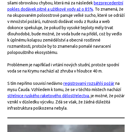
silami obrovskou chybou, která má za následek
bezprecedentní
pokles dodávek pitné a užitkové vody až o 85%
. To znamená, že
na okupovaném poloostrově panuje velké sucho, které se odráží
v množství požárů, nutnosti dodávat vodu z Ruska a web
dokonce spekuluje, že pokud by vysoké teploty měly trvat
dlouhodobě, bude možné, že voda bude na příděl, což by vedlo
k úplnému kolapsu zemědělství a obecně rostlinné
rozmanitosti, protože by to znamenalo pomalé navracení
polopouštního ekosystému.
Problémem je například i vrtání nových studní, protože spodní
voda se na Krymu nachází až zhruba v hloubce 40 m.
S tím nepřímo souvisí nedávno
registrovaný rozsáhlý požár
na
mysu Čauda. Vzhledem k tomu, že se v těchto místech nachází
střelnice ruského raketového dělostřelectva
, je možné, že požár
vznikl v důsledku výcviku. Zdá se však, že žádná důležitá
infrastruktura poškozena nebyla.