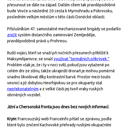
přesunout se dále na západ. Dalším cílem tak pravděpodobně
bude Vovče a následně 20 cesta k Myrnohradu a Pokrovsku,
posledním velkým městům v této části Doněcké oblasti.
Příslušníkům 47. samostatné mechanizované brigády se podařilo
zničit
systém distančního zaminování Zemljedělje,
pravděpodobně právě u Prohresu.
Ruští vojáci, kteří se snaží při nočních přesunech přiblížit k
Maksymilijanivce, se snaží
využívat “termálních přikrývek.”
Problém však je, že i ty v noci svítí, pokud jsou vytažené po
celém dni ze stínu, takže ukrajinští dronaři je mohou poměrně
snadno likvidovat díky kontrastní barvě. Prostor mezi touto
vesnicí a již dobytou Heorhijivkou se pro okupanty stal
nepřekonatelným
a z velké části jej tvoří vraky ruských
obrněných vozidel.
Jižní a Chersonská fronta jsou dnes bez nových informací.
Krym:
Francouzský web FranceInfo přišel se zprávou, podle
které bylo zničení Kachovské přehrady ruskými okupačními