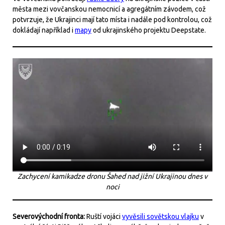
města mezi vovčanskou nemocnicí a agregátním závodem, což
potvrzuje, že Ukrajinci mají tato místa i nadále pod kontrolou, což
dokládají například i
mapy
od ukrajinského projektu Deepstate.
Zachycení kamikadze dronu Šahed nad jižní Ukrajinou dnes v
noci
Severovýchodní fronta:
Ruští vojáci
vyvěsili sovětskou vlajku
v