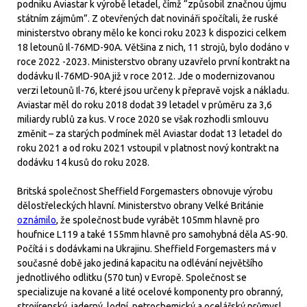
podniku Aviastar k výrobě letadel, čímž “způsobil značnou újmu
státním zájmům”. Z otevřených dat novináři spočítali, že ruské
ministerstvo obrany mělo ke konci roku 2023 k dispozici celkem
18 letounů Il-76MD-90A. Většina z nich, 11 strojů, bylo dodáno v
roce 2022 -2023. Ministerstvo obrany uzavřelo první kontrakt na
dodávku Il-76MD-90A již v roce 2012. Jde o modernizovanou
verzi letounů Il-76, které jsou určeny k přepravě vojsk a nákladu.
Aviastar měl do roku 2018 dodat 39 letadel v průměru za 3,6
miliardy rublů za kus. V roce 2020 se však rozhodli smlouvu
změnit – za starých podmínek měl Aviastar dodat 13 letadel do
roku 2021 a od roku 2021 vstoupil v platnost nový kontrakt na
dodávku 14 kusů do roku 2028.
Britská společnost Sheffield Forgemasters obnovuje výrobu
dělostřeleckých hlavní. Ministerstvo obrany Velké Británie
oznámilo
, že společnost bude vyrábět 105mm hlavně pro
houfnice L119 a také 155mm hlavně pro samohybná děla AS-90.
Počítá i s dodávkami na Ukrajinu. Sheffield Forgemasters má v
současné době jako jediná kapacitu na odlévání největšího
jednotlivého odlitku (570 tun) v Evropě. Společnost se
specializuje na kované a lité ocelové komponenty pro obranný,
strojírenský, jaderný, lodní, petrochemický a ocelářský průmysl