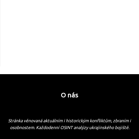
O nás
Stránka věnovaná aktuálním i historickým konfliktům, zbraním i
osobnostem. Každodenní OSINT analýzy ukrajinského bojiště.