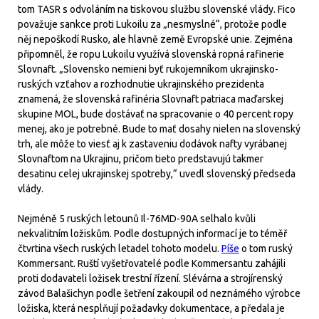
tom TASR s odvoláním na tiskovou službu slovenské vlády. Fico
považuje sankce proti Lukoilu za „nesmyslné“, protože podle
něj nepoškodí Rusko, ale hlavně země Evropské unie. Zejména
připomněl, že ropu Lukoilu využívá slovenská ropná rafinerie
Slovnaft. „Slovensko nemieni byť rukojemníkom ukrajinsko-
ruských vzťahov a rozhodnutie ukrajinského prezidenta
znamená, že slovenská rafinéria Slovnaft patriaca maďarskej
skupine MOL, bude dostávať na spracovanie o 40 percent ropy
menej, ako je potrebné. Bude to mať dosahy nielen na slovenský
trh, ale môže to viesť aj k zastaveniu dodávok nafty vyrábanej
Slovnaftom na Ukrajinu, pričom tieto predstavujú takmer
desatinu celej ukrajinskej spotreby,“ uvedl slovenský předseda
vlády.
Nejméně 5 ruských letounů Il-76MD-90A selhalo kvůli
nekvalitním ložiskům. Podle dostupných informací je to téměř
čtvrtina všech ruských letadel tohoto modelu.
Píše
o tom ruský
Kommersant. Ruští vyšetřovatelé podle Kommersantu zahájili
proti dodavateli ložisek trestní řízení. Slévárna a strojírenský
závod Balašichyn podle šetření zakoupil od neznámého výrobce
ložiska, která nesplňují požadavky dokumentace, a předala je