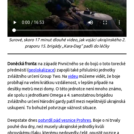
Surové, skoro 17 minut dlouhé video, jak vojáci ukrajinského 2.
praporu 15. brigády „Kara-Dag“ padli do léčky
Doněcká fronta:
na západě Pivničného se do bojů o toto torecké
předměstí (
geolokalizace
) zapojili také příslušníci jednotky
zvláštního určení Group Two. Na
videu
můžeme vidět, že boje
probíhají na velmi krátkou vzdálenost, v lepším případě na
desítky metrů mezi domy. O této jednotce není mnoho známo,
ale spolu s jednotkami Omega a 4. samostatnou brigádou
zvláštního určení Národní gardy patří mezi nejelitnější ukrajinská
uskupení. To bohužel potvrzuje vážnost situace.
Deepstate dnes
potvrdil pád vesnice Prohres
. Boje o ni trvaly
pouhé dva dny, než musely ukrajinské jednotky kvůli
obrovskému tlaku, kterému nedovedly čelit, opustit pozice a