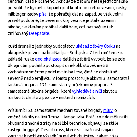
centrální části Piščaného. Ačkoliv ze záběrů nelze jednoznačně
potvrdit, že by měli okupanti pod kontrolou celou vesnici, ruský
milbloger Radov
píše
, že pokračují dál na západ. Je však velmi
pravděpodobné, že severní okraj vesnice je stále územím
nikoho, ve kterém probíhají další boje, což naznačuje i již
zmiňovaný
Deepstate
.
Ruští dronaři z jednotky Sudoplatov
ukázali záběry útoku
na
ukrajinské pozice na linii Nadija – Serhijivka. Z těch můžeme na
základě ruské
geolokalizace
dalších záběrů vyvodit, že se zde
Ukrajincům podařilo postoupit o několik stovek metrů
východním směrem podél místního lesa, čímž se dostali až
severně nad Serhijivku. V tomto prostoru je aktivní 3. samostatná
tanková brigáda, 131. samostatný průzkumný prapor a 3.
samostatná útočná brigáda., která
vyhledává a ničí
skrytou
ruskou techniku a pozice v místních remízcích.
Příslušníci 63. samostatné mechanizované brigády
mluví
o
změně taktiky na linii Terny – Jampolivka. Poté, co zde měli ruští
okupanti značné ztráty na těžké technice, objevují se stále
častěji “bugginy” Desertcross, které se snaží ruští vojáci
využívat k rychlým výsadkům malých družstev. Zábery však