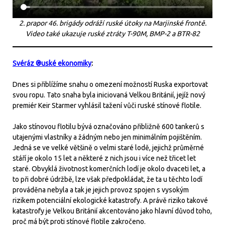
2. prapor 46. brigády odráží ruské útoky na Marjinské frontě.
Video také ukazuje ruské ztráty T-90M, BMP-2 a BTR-82
Svéráz ®uské ekonomiky
:
Dnes si přiblížíme snahu o omezení možností Ruska exportovat
svou ropu. Tato snaha byla iniciovaná Velkou Británií, jejíž nový
premiér Keir Starmer vyhlásil tažení vůči ruské stínové flotile.
Jako stínovou flotilu bývá označováno přibližně 600 tankerů s
utajenými vlastníky a žádným nebo jen minimálním pojištěním.
Jedná se ve velké většině o velmi staré lodě, jejichž průměrné
stáří je okolo 15 let a některé z nich jsou i více než třicet let
staré. Obvyklá životnost komerčních lodí je okolo dvaceti let, a
to při dobré údržbě, lze však předpokládat, že ta u těchto lodí
prováděna nebyla a tak je jejich provoz spojen s vysokým
rizikem potenciální ekologické katastrofy. A právě riziko takové
katastrofy je Velkou Británií akcentováno jako hlavní důvod toho,
proč má být proti stínové flotile zakročeno.