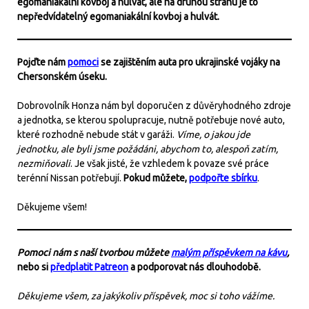
egomaniakální kovboj a hulvát, ale na druhou stranu je to
nepředvídatelný egomaniakální kovboj a hulvát.
Pojďte nám
pomoci
se zajištěním auta pro ukrajinské vojáky na
Chersonském úseku.
Dobrovolník Honza nám byl doporučen z důvěryhodného zdroje
a jednotka, se kterou spolupracuje, nutně potřebuje nové auto,
které rozhodně nebude stát v garáži.
Víme, o jakou jde
jednotku, ale byli jsme požádáni, abychom to, alespoň zatím,
nezmiňovali
. Je však jisté, že vzhledem k povaze své práce
terénní Nissan potřebují.
Pokud můžete,
podpořte sbírku
.
Děkujeme všem!
Pomoci nám s naší tvorbou můžete
malým příspěvkem na kávu
,
nebo si
předplatit Patreon
a podporovat nás dlouhodobě.
Děkujeme všem, za jakýkoliv příspěvek, moc si toho vážíme.