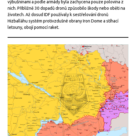
výbušninami a podle armády byla zachycena pouze polovina z
nich. Přibližně 30 dopadů dronů způsobilo škody nebo oběti na
životech. Až dosud IDF používaly k sestřelování dronů
Hizballáhu systém protivzdušné obrany Iron Dome a stíhací
letouny, obojí pomocí raket.