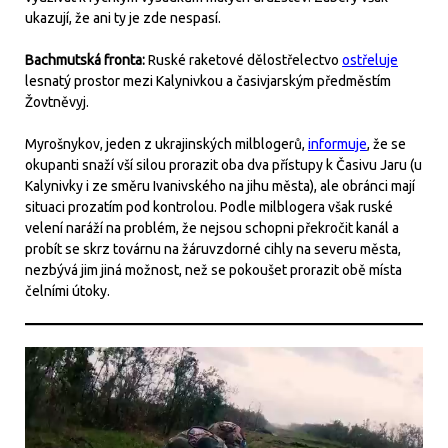
ukazují, že ani ty je zde nespasí.
Bachmutská fronta:
Ruské raketové dělostřelectvo
ostřeluje
lesnatý prostor mezi Kalynivkou a časivjarským předměstím
Žovtněvyj.
Myrošnykov, jeden z ukrajinských milblogerů,
informuje
, že se
okupanti snaží vší silou prorazit oba dva přístupy k Časivu Jaru (u
Kalynivky i ze směru Ivanivského na jihu města), ale obránci mají
situaci prozatím pod kontrolou. Podle milblogera však ruské
velení naráží na problém, že nejsou schopni překročit kanál a
probít se skrz továrnu na žáruvzdorné cihly na severu města,
nezbývá jim jiná možnost, než se pokoušet prorazit obě místa
čelními útoky.