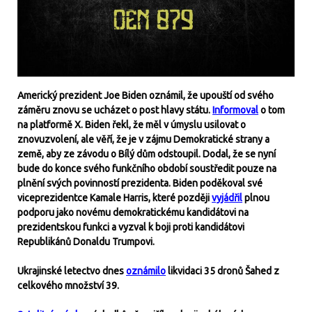
Americký prezident Joe Biden oznámil, že upouští od svého
záměru znovu se ucházet o post hlavy státu.
Informoval
o tom
na platformě X. Biden řekl, že měl v úmyslu usilovat o
znovuzvolení, ale věří, že je v zájmu Demokratické strany a
země, aby ze závodu o Bílý dům odstoupil. Dodal, že se nyní
bude do konce svého funkčního období soustředit pouze na
plnění svých povinností prezidenta. Biden poděkoval své
viceprezidentce Kamale Harris, které později
vyjádřil
plnou
podporu jako novému demokratickému kandidátovi na
prezidentskou funkci a vyzval k boji proti kandidátovi
Republikánů Donaldu Trumpovi.
Ukrajinské letectvo dnes
oznámilo
likvidaci 35 dronů Šahed z
celkového množství 39.