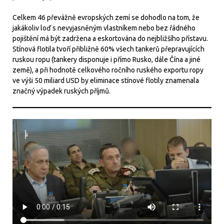
Celkem 46 převážně evropských zemí se dohodlo na tom, že
jakákoliv loď s nevyjasněným vlastníkem nebo bez řádného
pojištění má být zadržena a eskortována do nejbližšího přístavu.
Stínová flotila tvoří přibližně 60% všech tankerů přepravujících
ruskou ropu (tankery disponuje i přímo Rusko, dále Čína a jiné
země), a při hodnotě celkového ročního ruského exportu ropy
ve výši 50 miliard USD by eliminace stínové flotily znamenala
značný výpadek ruských příjmů.