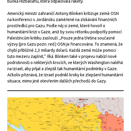
buňka Hizballáhu, která odpalovala rakety.
Americký ministr zahraničí Antony Blinken kritizuje země OSN
na konferenci v Jordánsku zaměřené na získávání finančních
prostředků pro Gazu. Podle něj si země, které hovoří o
humanitární krizi v Gaze, aniž by svou rétoriku podpořily pomocí
Palestincům kritiku zaslouží. „Pouze jedna třetina současné
výzvy (pro Gazu pozn. red.) OSN je financována. To znamená, že
chybí přibližně 2,3 miliardy dolarů. Každá země může pomoci
tuto mezeru zaplnit,“ říká. Blinken také v projevu nabízí nové
podrobnosti o některých krocích, ve kterých Washington naléhá
na Izrael, aby přijal a zlepšil tak humanitární podmínky v Gaze.
Ačkoliv přiznává, že Izrael podnikl kroky ke zlepšení humanitární
situace, mimo jiné otevřením dalších přechodů do Gazy.