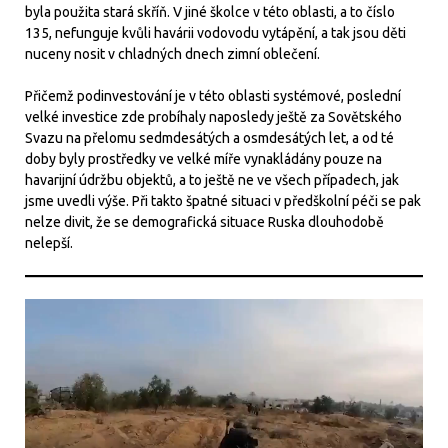
byla použita stará skříň. V jiné školce v této oblasti, a to číslo
135, nefunguje kvůli havárii vodovodu vytápění, a tak jsou děti
nuceny nosit v chladných dnech zimní oblečení.
Přičemž podinvestování je v této oblasti systémové, poslední
velké investice zde probíhaly naposledy ještě za Sovětského
Svazu na přelomu sedmdesátých a osmdesátých let, a od té
doby byly prostředky ve velké míře vynakládány pouze na
havarijní údržbu objektů, a to ještě ne ve všech případech, jak
jsme uvedli výše. Při takto špatné situaci v předškolní péči se pak
nelze divit, že se demografická situace Ruska dlouhodobě
nelepší.