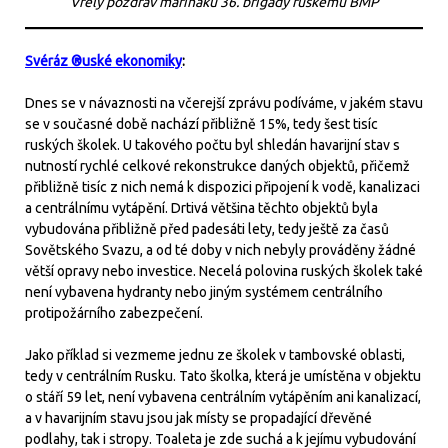
Vřelý pozdrav mariňáků 36. brigády ruskému BMP
Svéráz ®uské ekonomiky
:
Dnes se v návaznosti na včerejší zprávu podíváme, v jakém stavu
se v současné době nachází přibližně 15%, tedy šest tisíc
ruských školek. U takového počtu byl shledán havarijní stav s
nutností rychlé celkové rekonstrukce daných objektů, přičemž
přibližně tisíc z nich nemá k dispozici připojení k vodě, kanalizaci
a centrálnímu vytápění. Drtivá většina těchto objektů byla
vybudována přibližně před padesáti lety, tedy ještě za časů
Sovětského Svazu, a od té doby v nich nebyly prováděny žádné
větší opravy nebo investice. Necelá polovina ruských školek také
není vybavena hydranty nebo jiným systémem centrálního
protipožárního zabezpečení.
Jako příklad si vezmeme jednu ze školek v tambovské oblasti,
tedy v centrálním Rusku. Tato školka, která je umístěna v objektu
o stáří 59 let, není vybavena centrálním vytápěním ani kanalizací,
a v havarijním stavu jsou jak místy se propadající dřevěné
podlahy, tak i stropy. Toaleta je zde suchá a k jejímu vybudování