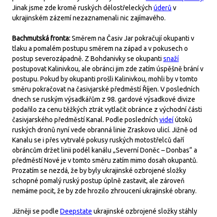
Jinak jsme zde kromě ruských dělostřeleckých
úderů
v
ukrajinském zázemí nezaznamenali nic zajímavého.
Bachmutská fronta:
Směrem na Časiv Jar pokračují okupanti v
tlaku a pomalém postupu směrem na západ a v pokusech o
postup severozápadně. Z Bohdanivky se okupanti
snaží
postupovat Kalinivkou, ale obránci jim zde zatím úspěšně brání v
postupu. Pokud by okupanti prošli Kalinivkou, mohli by v tomto
směru pokračovat na časivjarské předměstí Říjen. V posledních
dnech se ruským výsadkářům z 98. gardové výsadkové divize
podařilo za cenu těžkých ztrát vytlačit obránce z východní části
časivjarského předměstí Kanal. Podle posledních
videí
útoků
ruských dronů nyní vede obranná linie Zraskovo ulicí. Jižně od
Kanalu se i přes vytrvalé pokusy ruských motostřelců daří
obráncům držet linii podél kanálu „Severní Doněc – Donbas“ a
předměstí Nové je v tomto směru zatím mimo dosah okupantů.
Prozatím se nezdá, že by byly ukrajinské ozbrojené složky
schopné pomalý ruský postup úplně zastavit, ale zároveň
nemáme pocit, že by zde hrozilo zhroucení ukrajinské obrany.
Jižněji se podle
Deepstate
ukrajinské ozbrojené složky stáhly