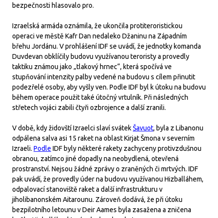
bezpečnosti hlasovalo pro.
Izraelská armáda oznámila, že ukončila protiteroristickou
operaci ve městě Kafr Dan nedaleko Džaninu na Západním
břehu Jordánu. V prohlášení IDF se uvádí, že jednotky komanda
Duvdevan obklíčily budovu využívanou teroristy a provedly
taktiku známou jako „tlakový hrnec“, která spočívá ve
stupňování intenzity palby vedené na budovu s cílem přinutit
podezřelé osoby, aby vyšly ven. Podle IDF byl k útoku na budovu
během operace použit také útočný vrtulník. Při následných
střetech vojáci zabili čtyři ozbrojence a další zranili.
V době, kdy židovští Izraelci slaví svátek
Šavuot
, byla z Libanonu
odpálena salva asi 15 raket na oblast Kirjat Šmona v severním
Izraeli.
Podle
IDF byly některé rakety zachyceny protivzdušnou
obranou, zatímco jiné dopadly na neobydlená, otevřená
prostranství. Nejsou žádné zprávy o zraněných či mrtvých. IDF
pak uvádí, že provedly úder na budovu využívanou Hizballáhem,
odpalovací stanoviště raket a další infrastrukturu v
jiholibanonském Aitarounu. Zároveň dodává, že při útoku
bezpilotního letounu v Deir Aames byla zasažena a zničena