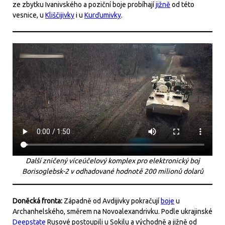
ze zbytku Ivanivského a poziční boje probíhají
jižně
od této
vesnice, u
Kliščijivky
i u
Kurďumivky
.
Další zničený víceúčelový komplex pro elektronický boj
Borisoglebsk-2 v odhadované hodnotě 200 milionů dolarů
Doněcká fronta:
Západně od Avdijivky pokračují
boje
u
Archanhelského, směrem na Novoalexandrivku. Podle ukrajinské
Deepstate
Rusové postoupili u Sokilu a východně a jižně od