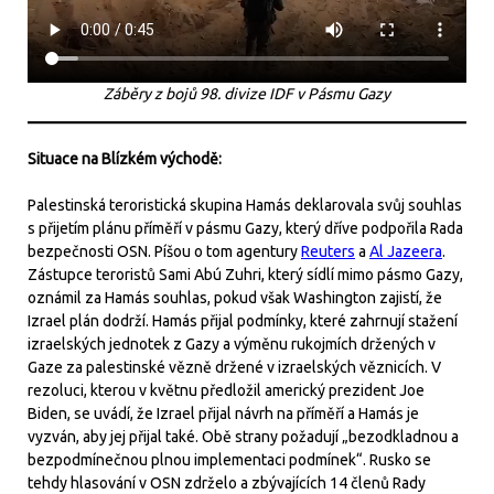
Záběry z bojů 98. divize IDF v Pásmu Gazy
Situace na Blízkém východě:
Palestinská teroristická skupina Hamás deklarovala svůj souhlas
s přijetím plánu příměří v pásmu Gazy, který dříve podpořila Rada
bezpečnosti OSN. Píšou o tom agentury
Reuters
a
Al Jazeera
.
Zástupce teroristů Sami Abú Zuhri, který sídlí mimo pásmo Gazy,
oznámil za Hamás souhlas, pokud však Washington zajistí, že
Izrael plán dodrží. Hamás přijal podmínky, které zahrnují stažení
izraelských jednotek z Gazy a výměnu rukojmích držených v
Gaze za palestinské vězně držené v izraelských věznicích. V
rezoluci, kterou v květnu předložil americký prezident Joe
Biden, se uvádí, že Izrael přijal návrh na příměří a Hamás je
vyzván, aby jej přijal také. Obě strany požadují „bezodkladnou a
bezpodmínečnou plnou implementaci podmínek“. Rusko se
tehdy hlasování v OSN zdrželo a zbývajících 14 členů Rady