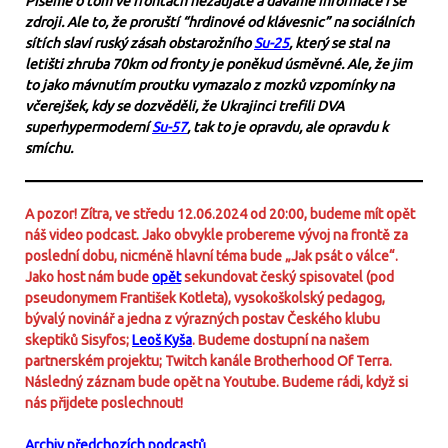
Píšeme o tom ve frontách nezaujatě a dáváme informace i se
zdroji. Ale to, že proruští “
hrdinové od klávesnic
” na sociálních
sítích slaví ruský zásah obstarožního
Su-25
, který se stal na
letišti zhruba 70km od fronty je poněkud úsměvné. Ale, že jim
to jako mávnutím proutku vymazalo z mozků vzpomínky na
včerejšek, kdy se dozvěděli, že Ukrajinci trefili DVA
superhypermoderní
Su-57
, tak to je opravdu, ale opravdu k
smíchu.
A pozor! Zítra, ve středu 12.06.2024 od 20:00, budeme mít opět
náš video podcast. Jako obvykle probereme vývoj na frontě za
poslední dobu, nicméně hlavní téma bude „Jak psát o válce“.
Jako host nám bude
opět
sekundovat český spisovatel (pod
pseudonymem František Kotleta), vysokoškolský pedagog,
bývalý novinář a jedna z výrazných postav Českého klubu
skeptiků Sisyfos;
Leoš Kyša
. Budeme dostupní na našem
partnerském projektu; Twitch kanále Brotherhood Of Terra.
Následný záznam bude opět na Youtube. Budeme rádi, když si
nás přijdete poslechnout!
Archiv předchozích podcastů