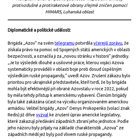
protivzdušné a protiraketové obrany zřejmě zničen pomocí
HIMARS, Luhanská oblast
Diplomatické a politické události:
Brigáda „Azov“ na svém
telegramu
potvrdila
včerejší zprávu
, že
získala právo na pomoc od Spojených států amerických v oblasti
bezpečnosti, a označila ji za „novou stránku v historii“ jednotky.
„Je to výsledek dlouhé a usilovné práce, kterou vojáci Azova
systematicky prováděli v oblasti boje proti dosud úspěšným
výsledkům ruské propagandy,“ uvedl Azov. Zrušení zákazu bylo
prioritou pro ukrajinské představitele, kteří tvrdí, že by brigáda
mohla být efektivnější při obraně Azovstalu v roce 2022, pokud
by měla tehdy přístup k americkému vybavení. Členům brigády
byla také zakázána účast na výcviku organizovaném americkou
armádou. Velitel brigády „Azov“ Denys Prokopenko (volací znak
Redis) již dříve
vyzval
ke zrušení úprav americké legislativy,
které zakazují předávání západních zbraní jeho jednotce. Podle
jeho názoru byly přijaty na základě charakteristik „Azova“ ze
západních médií jež byly pod vlivem ruské propagandy.