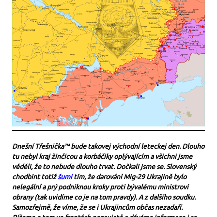
Dnešní Třešnička™ bude takovej východní leteckej den. Dlouho
tu nebyl kraj žinčicou a korbáčiky oplývajícím a všichni jsme
věděli, že to nebude dlouho trvat. Dočkali jsme se. Slovenský
chodbint totiž
šumí
tím, že darování Mig-29 Ukrajině bylo
nelegální a prý podniknou kroky proti bývalému ministrovi
obrany (tak uvidíme co je na tom pravdy). A z dalšího soudku.
Samozřejmě, že víme, že se i Ukrajincům občas nezadaří.