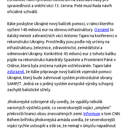
spravedlnost a vnitřní věci 13. června. Poté musí Rada návrh
oficiálně schválit.
Itálie poskytne Ukrajině nový balíček pomoci, v rámci kterého
vyčlení 140 milionů eur na obnovu infrastruktury.
Oznámil
to
italský ministr zahraničních věcí Antonio Tajani na konferenci o
rekonstrukci Ukrajiny. Prostředky jsou podle něj určeny na
infrastrukturu, železnice, zdravotnictví, zemědělství a
odminování Ukrajiny. Konkrétně 45 milionů eur z tohoto balíku
půjde na rekonstrukci katedrály Spasitele a Proměnění Páně v
Oděse, která byla zničena ruským ostřelováním. Tajani také
zdůraznil
, že Itálie připravuje nový balíček vojenské pomoci
Ukrajině, který bude zahrnovat systém protivzdušné obrany
SAMP/T. Jedná se o jediný systém evropské výroby schopný
zachytit balistické střely.
Jihokorejské ozbrojené síly uvedly, že vypálily několik
varovných výstřelů poté, co severokorejští vojáci „omylem“
překročili hranici obou znesvářených zemí.
Informuje
o tom CNN.
Během brífinku jihokorejská armáda uvedla, že severokorejští
vojáci rychle ustoupili a zdá se, že nemají v úmyslu napadnout