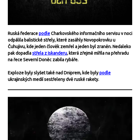
Ruská federace
podle
Charkovského informačního servisu v noci
odpálila balistické střely, které zasáhly Novopokrovku u
Čuhujivu, kde jeden člověk zemřel a jeden byl zraněn. Nedaleko
pak dopadla
střela z Iskanderu
, která zřejmě mířila na přehradu
na řece Severní Doněc zabila rybáře.
Exploze byly slyšet také nad Dniprem, kde byly
podle
ukrajinských medií sestřeleny dvě ruské rakety.