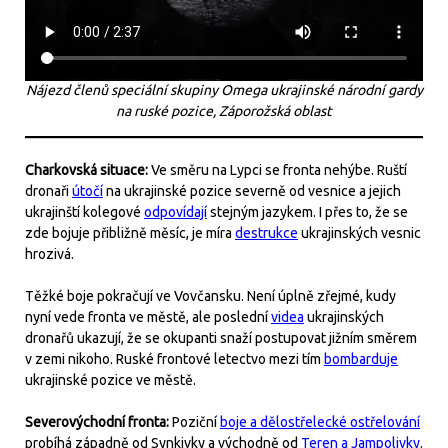
Nájezd členů speciální skupiny Omega ukrajinské národní gardy
na ruské pozice, Záporožská oblast
Charkovská situace:
Ve směru na Lypci se fronta nehýbe. Ruští
dronaři
útočí
na ukrajinské pozice severně od vesnice a jejich
ukrajinští kolegové
odpovídají
stejným jazykem. I přes to, že se
zde bojuje přibližně měsíc, je míra
destrukce
ukrajinských vesnic
hrozivá.
Těžké boje pokračují ve Vovčansku. Není úplně zřejmé, kudy
nyní vede fronta ve městě, ale poslední
videa
ukrajinských
dronařů ukazují, že se okupanti snaží postupovat jižním směrem
v zemi nikoho. Ruské frontové letectvo mezi tím
bombarduje
ukrajinské pozice ve městě.
Severovýchodní fronta:
Poziční
boje a dělostřelecké ostřelování
probíhá západně od Synkivky a východně od
Teren a Jampolivky
.