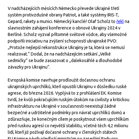
V nadcházejících měsících Německo převede Ukrajině třetí
systém protivzdušné obrany Patriot, a také systémy IRIS-T,
Gepard, rakety a munici. Německý kancléř Olaf Scholz to
řekl
na
slavnostním zahájení konference o obnově Ukrajiny 2024 v
Berlíně. Scholz vyzval přítomné světové vůdce, aby všemožně
podpořili iniciativu na zvýšení schopností ukrajinské PVO:
„Protože nejlepší rekonstrukce Ukrajiny je ta, která se nemusí
realizovat.“ Dodal, že na nadcházejícím setkání „Velké
sedmičky“ se bude zasazovat o „dalekosáhlé a dlouhodobé
závazky pro Ukrajinu“.
Evropská komise navrhuje prodloužit dočasnou ochranu
ukrajinských uprchlíků, kteří opustili Ukrajinu v důsledku ruské
agrese, do března 2026. Vyplývá to z prohlášení EK. Komise
tvrdí, že kvůli pokračujícím ruským útokům na civilisty a kritickou
infrastrukturu na Ukrajině v současnosti neexistují žádné
bezpečné a udržitelné podmínky pro návrat uprchlíků domů a
zdůrazňuje, že konečným cílem je poskytnout všem uprchlíkům
před ruskou agresí co největší stabilitu, včetně těch 4,2 milionu
lidí, kteří již požívají dočasné ochrany v členských státech
EU.Komise návrh předloží ministrům na zasedání Rady pro