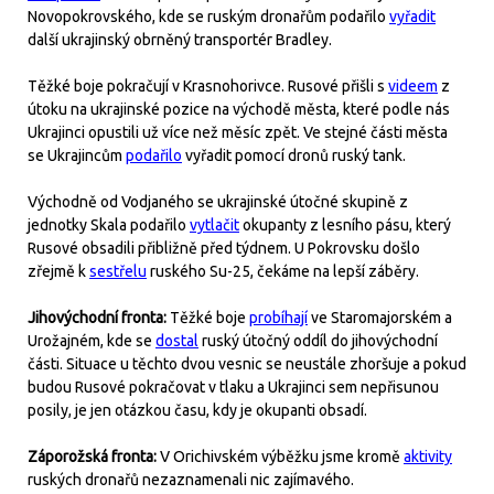
Novopokrovského, kde se ruským dronařům podařilo
vyřadit
další ukrajinský obrněný transportér Bradley.
Těžké boje pokračují v Krasnohorivce. Rusové přišli s
videem
z
útoku na ukrajinské pozice na východě města, které podle nás
Ukrajinci opustili už více než měsíc zpět. Ve stejné části města
se Ukrajincům
podařilo
vyřadit pomocí dronů ruský tank.
Východně od Vodjaného se ukrajinské útočné skupině z
jednotky Skala podařilo
vytlačit
okupanty z lesního pásu, který
Rusové obsadili přibližně před týdnem. U Pokrovsku došlo
zřejmě k
sestřelu
ruského Su-25, čekáme na lepší záběry.
Jihovýchodní fronta:
Těžké boje
probíhají
ve Staromajorském a
Urožajném, kde se
dostal
ruský útočný oddíl do jihovýchodní
části. Situace u těchto dvou vesnic se neustále zhoršuje a pokud
budou Rusové pokračovat v tlaku a Ukrajinci sem nepřisunou
posily, je jen otázkou času, kdy je okupanti obsadí.
Záporožská fronta:
V Orichivském výběžku jsme kromě
aktivity
ruských dronařů nezaznamenali nic zajímavého.