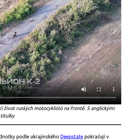
cí život ruských motocyklistů na frontě. S anglickými
titulky
ednotky podle ukrajinského
Deepstate
pokračují v