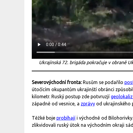
Ukrajinská 72. brigáda pokračuje v obraně U
Severovýchodní fronta:
Rusům se podařilo
pos
útočícím okupantům ukrajinští obránci způsobil
kilometr. Ruský postup zde potvruzjí
geolokali
západně od vesnice, a
zprávy
od ukrajinského 
Těžké boje
probíhají
i východně od Bilohorivky
zlikvidovali ruský útok na východním okraji s