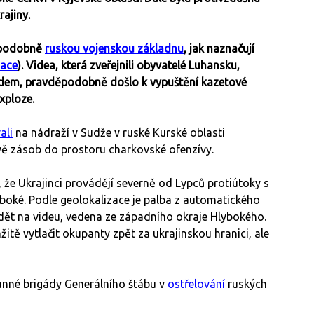
rajiny.
děpodobně
ruskou vojenskou základnu
, jak naznačují
zace
). Videa, která zveřejnili obyvatelé Luhansku,
em, pravděpodobně došlo k vypuštění kazetové
exploze.
ali
na nádraží v Sudže v ruské Kurské oblasti
avě zásob do prostoru charkovské ofenzívy.
), že Ukrajinci provádějí severně od Lypců protiútoky s
boké. Podle geolokalizace je palba z automatického
dět na videu, vedena ze západního okraje Hlybokého.
žitě vytlačit okupanty zpět za ukrajinskou hranici, ale
ranné brigády Generálního štábu v
ostřelování
ruských