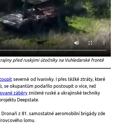
krajiny před ruskými útočníky na Vuhledarské frontě
toupit
severně od Ivanivky. I přes těžké ztráty, které
i, se okupantům podařilo postoupit o více, než
zované záběry
zničené ruské a ukrajinské techniky
projektu Deepstate.
. Dronaři z 81. samostatné aeromobilní brigády zde
ádrovcového lomu.