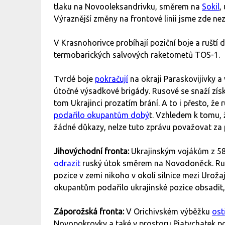
tlaku na Novooleksandrivku, směrem na
Sokil
,
Výraznější změny na frontové linii jsme zde ne
V Krasnohorivce probíhají poziční boje a ruští 
termobarických salvových raketometů TOS-1.
Tvrdé boje
pokračují
na okraji Paraskovijivky a
útočné výsadkové brigády. Rusové se snaží získa
tom Ukrajinci prozatím brání. A to i přesto, že 
podařilo okupantům dobý
t. Vzhledem k tomu, 
žádné důkazy, nelze tuto zprávu považovat za
Jihovýchodní fronta:
Ukrajinským vojákům z 58
odrazit
ruský útok směrem na Novodoněck. R
pozice v zemi nikoho v okolí silnice mezi Urož
okupantům podařilo ukrajinské pozice obsadit,
Záporožská fronta:
V Orichivském výběžku
ost
Novopokrovky a také v prostoru Pjatychatek 