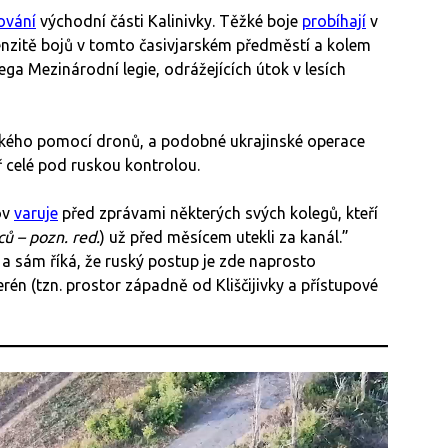
ování
východní části Kalinivky. Těžké boje
probíhají
v
ntenzitě bojů v tomto časivjarském předměstí a kolem
a Mezinárodní legie, odrážejících útok v lesích
vského pomocí dronů, a podobné ukrajinské operace
 celé pod ruskou kontrolou.
ov
varuje
před zprávami některých svých kolegů, kteří
ců – pozn. red.
) už před měsícem utekli za kanál.”
 a sám říká, že ruský postup je zde naprosto
rén (tzn. prostor západně od Kliščijivky a přístupové