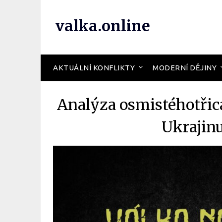
valka.online
AKTUÁLNÍ KONFLIKTY
MODERNÍ DĚJINY
Analýza osmistéhotřic
Ukrajin