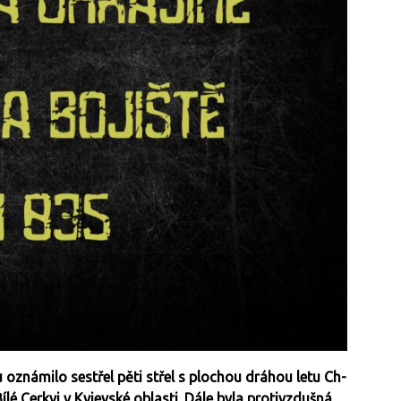
oznámilo sestřel pěti střel s plochou dráhou letu Ch-
ílé Cerkvi v Kyjevské oblasti. Dále byla protivzdušná