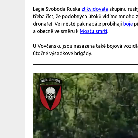
Legie Svoboda Ruska
zlikvidovala
skupinu rusk
třeba říct, že podobných útoků vidíme mnoho z
dronaře). Ve městě pak nadále probíhají
boje
př
a obecně ve směru k
Mostu smrti
.
U Vovčansku jsou nasazena také bojová vozidla
útočné výsadkové brigády.