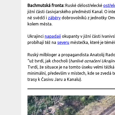
Bachmutská fronta:
Ruské dělostřelecké
ostřel
jižní části časivjarského předměstí Kanal. O i
ně svědčí i
záběry
dobrovolníků z jednotky Omeg
kolem města.
Ukrajinci
napadají
okupanty v jižní části Ivani
probíhají též na
severu
městečka, které je téměř
Ruský milbloger a propagandista Anatolij Rad
“už tvrdí, jak chocholi (
hanlivé označení Ukrajin
Tvrdí, že situace je na tomto úseku velmi těžká
minimální, především v místech, kde se zvedá te
trasy k Časivu Jaru a Kanalu).