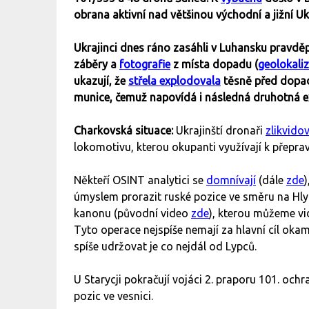
obrana aktivní nad většinou východní a jižní Uk
Ukrajinci dnes ráno zasáhli v Luhansku prav
záběry a
fotografie
z místa dopadu (
geolokali
ukazují, že
střela explodovala
těsně před dopad
munice, čemuž napovídá i následná druhotná 
Charkovská situace:
Ukrajinští dronaři
zlikvidov
lokomotivu, kterou okupanti využívají k přepr
Někteří OSINT analytici se
domnívají
(dále
zde
úmyslem prorazit ruské pozice ve směru na Hly
kanonu (původní video
zde
), kterou můžeme vi
Tyto operace nejspíše nemají za hlavní cíl okam
spíše udržovat je co nejdál od Lypců.
U Starycji pokračují vojáci 2. praporu 101. och
pozic ve vesnici.