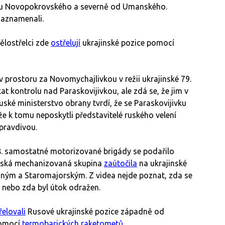
 u Novopokrovského a severně od Umanského.
zaznamenali.
dělostřelci zde
ostřelují
ukrajinské pozice pomocí
 v prostoru za Novomychajlivkou v režii ukrajinské 79.
t kontrolu nad Paraskovijivkou, ale zdá se, že jim v
ruské ministerstvo obrany tvrdí, že se Paraskovijivku
že k tomu neposkytli představitelé ruského velení
 pravdivou.
. samostatné motorizované brigády se podařilo
uská mechanizovaná skupina
zaútočila
na ukrajinské
ajným a Staromajorským. Z videa nejde poznat, zda se
 nebo zda byl útok odražen.
řelovali
Rusové ukrajinské pozice západně od
pomocí
termobarických raketometů
.