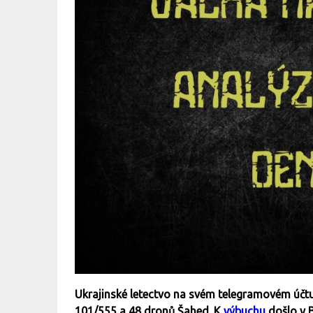
Ukrajinské letectvo na svém telegramovém účtu 
101/555 a 48 dronů Šahed. K
výbuchu
došlo v B