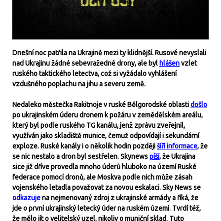
Dnešní noc patřila na Ukrajině mezi ty klidnější. Rusové nevyslali
nad Ukrajinu žádné sebevražedné drony, ale byl
hlášen
vzlet
ruského taktického letectva, což si vyžádalo vyhlášení
vzdušného poplachu na jihu a severu země.
Nedaleko městečka Rakitnoje v ruské Bělgorodské oblasti
došlo
po ukrajinském úderu dronem k požáru v zemědělském areálu,
který byl podle ruského TG kanálu, jenž zprávu zveřejnil,
využíván jako skladiště munice, čemuž odpovídají i sekundární
exploze. Ruské kanály i o několik hodin později
šíří informace
, že
se nic nestalo a dron byl sestřelen. Skynews
píší
, že Ukrajina
sice již dříve provedla mnoho úderů hluboko na území Ruské
federace pomocí dronů, ale Moskva podle nich může zásah
vojenského letadla považovat za novou eskalaci. Sky News se
odkazuje
na nejmenovaný zdroj z ukrajinské armády a říká, že
jde o první ukrajinský letecký úder na ruském území. Tvrdí též,
že mělo jít o velitelský uzel, nikoliv o muniční sklad. Tuto