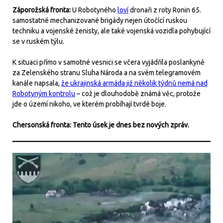
Záporožská fronta:
U Robotyného
loví
dronaři z roty Ronin 65.
samostatné mechanizované brigády nejen útočící ruskou
techniku a vojenské ženisty, ale také vojenská vozidla pohybující
se v ruském týlu.
K situaci přímo v samotné vesnici se včera vyjádřila poslankyně
za Zelenského stranu Sluha Národa a na svém telegramovém
kanále napsala,
že ukrajinská armáda již několik týdnů nemá nad
Robotyným kontrolu
– což je dlouhodobě známá věc, protože
jde o území nikoho, ve kterém probíhají tvrdé boje.
Chersonská fronta: Tento úsek je dnes bez nových zpráv.