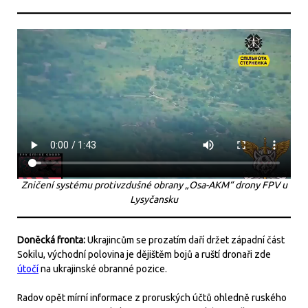
Zničení systému protivzdušné obrany „Osa-AKM“ drony FPV u
Lysyčansku
Doněcká fronta:
Ukrajincům se prozatím daří držet západní část
Sokilu, východní polovina je dějištěm bojů a ruští dronaři zde
útočí
na ukrajinské obranné pozice.
Radov opět mírní informace z proruských účtů ohledně ruského