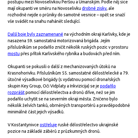
postupu mezi Novoselivkou Peršou a Umanským. Podle něj sice
mají okupanti ve směru na Novoselivku
drobné zisky
, ale
rozhodně nejde o průniky do samotné vesnice – opět se snaží
vše svádět na snahu nahánět sledující.
Další boje byly zaznamenané
na východním okraji Karlivky, kde je
nasazena 59. samostatná motorizovaná brigáda. Jejím
příslušníkům se podařilo zničit několik ruských pozic v prostoru
mostu
přes přítok Karlivského rybníka a budovách před ním.
Okupanti se pokusili o další z mechanizovaných útoků na
Krasnohorivku. Příslušníkům 55. samostatné dělostřelecké a 79.
útočné výsadkové brigády (s vydatnou pomocí dronařských
skupin Key Group, Oči Vidplaty a Inkvizicija) se je
podařilo
rozprášit
pomocí dělostřelectva a dronů dříve, než se jim
podařilo uchytit se na severním okraji města. Zničeno bylo
několik želvích tanků, obrněných transportérů a pravděpodobně
minimálně část jejich výsadků.
V Kosťantynivce
ostřeluje
ruské dělostřelectvo ukrajinské
pozice na základě záběrů z průzkumných dronů.