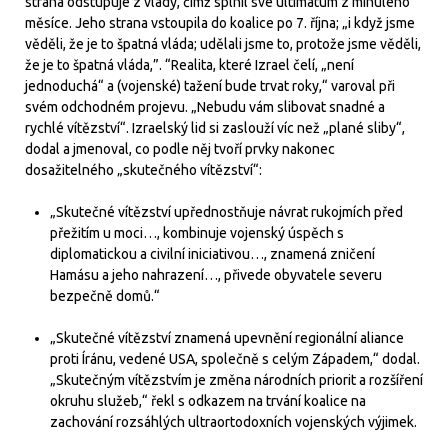
strana odstupuje z vlády, čímž splnil své ultimátum z minulého
měsíce. Jeho strana vstoupila do koalice po 7. října; „i když jsme
věděli, že je to špatná vláda; udělali jsme to, protože jsme věděli,
že je to špatná vláda,”. “Realita, které Izrael čelí, „není
jednoduchá“ a (vojenské) tažení bude trvat roky,“ varoval při
svém odchodném projevu. „Nebudu vám slibovat snadné a
rychlé vítězství“. Izraelský lid si zaslouží víc než „plané sliby“,
dodal a jmenoval, co podle něj tvoří prvky nakonec
dosažitelného „skutečného vítězství“:
„Skutečné vítězství upřednostňuje návrat rukojmích před
přežitím u moci…, kombinuje vojenský úspěch s
diplomatickou a civilní iniciativou…, znamená zničení
Hamásu a jeho nahrazení…, přivede obyvatele severu
bezpečně domů.“
„Skutečné vítězství znamená upevnění regionální aliance
proti Íránu, vedené USA, společně s celým Západem,“ dodal.
„Skutečným vítězstvím je změna národních priorit a rozšíření
okruhu služeb,“ řekl s odkazem na trvání koalice na
zachování rozsáhlých ultraortodoxních vojenských výjimek.