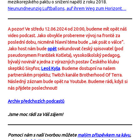
mezikorejského paktu o snížení napětí z roku 2018.
Neunundneunzig Luftballons, auf ihrem Weg zum Horizont…
A pozor! Ve středu 12.06.2024 od 20:00, budeme mít opět náš
video podcast. Jako obvykle probereme vývoj na frontě za
poslední dobu, nicméně hlavní téma bude „Jak psát o válce“.
Jako host nám bude
opět
sekundovat český spisovatel (pod
pseudonymem František Kotleta), vysokoškolský pedagog,
bývalý novinář a jedna z výrazných postav Českého klubu
skeptiků Sisyfos;
Leoš Kyša
. Budeme dostupní na našem
partnerském projektu; Twitch kanále Brotherhood Of Terra.
Následný záznam bude opět na Youtube. Budeme rádi, když si
nás přijdete poslechnout!
Archiv předchozích podcastů
Jsme moc rádi za Váš zájem!
Pomoci nám s naší tvorbou můžete
malým příspěvkem na kávu
,