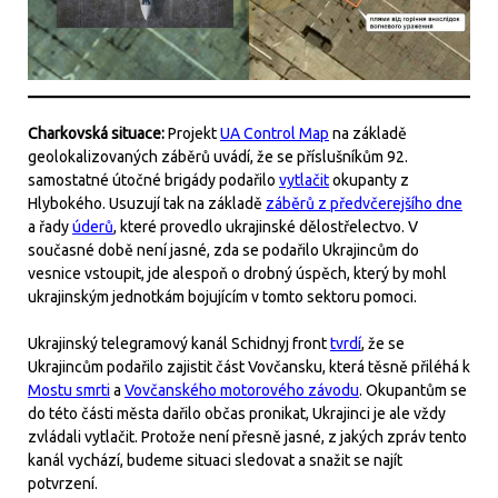
Charkovská situace:
Projekt
UA Control Map
na základě
geolokalizovaných záběrů uvádí, že se příslušníkům 92.
samostatné útočné brigády podařilo
vytlačit
okupanty z
Hlybokého. Usuzují tak na základě
záběrů z předvčerejšího dne
a řady
úderů
, které provedlo ukrajinské dělostřelectvo. V
současné době není jasné, zda se podařilo Ukrajincům do
vesnice vstoupit, jde alespoň o drobný úspěch, který by mohl
ukrajinským jednotkám bojujícím v tomto sektoru pomoci.
Ukrajinský telegramový kanál Schidnyj front
tvrdí
, že se
Ukrajincům podařilo zajistit část Vovčansku, která těsně přiléhá k
Mostu smrti
a
Vovčanského motorového závodu
. Okupantům se
do této části města dařilo občas pronikat, Ukrajinci je ale vždy
zvládali vytlačit. Protože není přesně jasné, z jakých zpráv tento
kanál vychází, budeme situaci sledovat a snažit se najít
potvrzení.