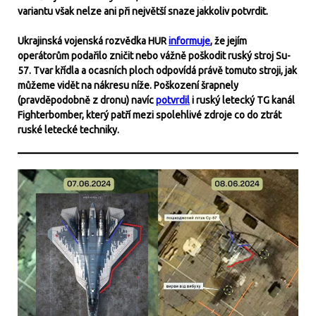
variantu však nelze ani při největší snaze jakkoliv potvrdit.
Ukrajinská vojenská rozvědka HUR
informuje
, že jejím
operátorům podařilo zničit nebo vážně poškodit ruský stroj Su-
57. Tvar křídla a ocasních ploch odpovídá právě tomuto stroji, jak
můžeme vidět na nákresu níže. Poškození šrapnely
(pravděpodobně z dronu) navíc
potvrdil
i ruský letecký TG kanál
Fighterbomber, který patří mezi spolehlivé zdroje co do ztrát
ruské letecké techniky.