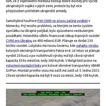
tom, že z vojenského hlediska existují dobré důvody pro výcvik
ukrajinských vojáků v jejich zemi, protože by byl více
přizpůsoben potřebám ukrajinské armády.
Samohybná houfnice
PzH 2000 se znovu začíná vyrábět
v
Německu. Prý mnoho problémů, se kterými se tento systém
zpočátku na Ukrajině potýkal, bylo způsobeno nezkušenými
posádkami. Holandsko slíbilo financovat nákup bojových vozidel
CV90 pro Ukrajinu
za 400 milionů EUR. Plánuje se dodat 230
těchto vozidel. Lotyšsko má novou továrnu, kde
zahájilo výrobu
kolových obrněných transportérů Patria 6×6. Už letos se plánuje
vyrobit 20 kusů a po rozběhnutí výroby má být cílová výrobní
kapacita 30 ks měsíčně, tedy 360 ks/rok. V Belgii běží práce na
vytvoření montážní linky
pro kolové obrněné transportéry VBMR
Griffon. Montáž prvního vozu má začít má začít už 5. ledna 2025.
Cílová výrobní kapacita má být 9 vozů za měsíc, tedy 108 ks/rok.