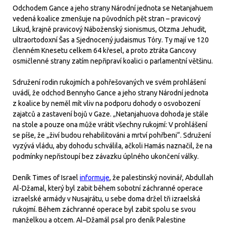
Odchodem Gance a jeho strany Národní jednota se Netanjahuem
vedená koalice zmenšuje na původních pět stran – pravicový
Likud, krajně pravicový Náboženský sionismus, Otzma Jehudit,
ultraortodoxní Šas a Sjednocený judaismus Tóry. Ty mají ve 120
členném Knesetu celkem 64 křesel, a proto ztráta Gancovy
osmičlenné strany zatím nepřipraví koalici o parlamentní většinu.
Sdružení rodin rukojmích a pohřešovaných ve svém prohlášení
uvádí, že odchod Bennyho Gance a jeho strany Národní jednota
z koalice by neměl mít vliv na podporu dohody o osvobození
zajatců a zastavení bojů v Gaze. „Netanjahuova dohoda je stále
na stole a pouze ona může vrátit všechny rukojmí: V prohlášení
se píše, že „živí budou rehabilitováni a mrtví pohřbeni“. Sdružení
vyzývá vládu, aby dohodu schválila, ačkoli Hamás naznačil, že na
podmínky nepřistoupí bez závazku úplného ukončení války.
Deník Times of Israel
informuje
, že palestinský novinář, Abdullah
Al-Džamal, který byl zabit během sobotní záchranné operace
izraelské armády v Nusajrátu, u sebe doma držel tři izraelská
rukojmí. Během záchranné operace byl zabit spolu se svou
manželkou a otcem. Al–Džamál psal pro deník Palestine