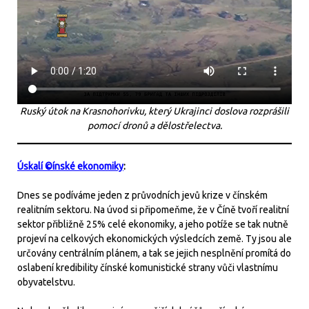
Ruský útok na Krasnohorivku, který Ukrajinci doslova rozprášili
pomocí dronů a dělostřelectva.
Úskalí ©ínské ekonomiky
:
Dnes se podíváme jeden z průvodních jevů krize v čínském
realitním sektoru. Na úvod si připomeňme, že v Číně tvoří realitní
sektor přibližně 25% celé ekonomiky, a jeho potíže se tak nutně
projeví na celkových ekonomických výsledcích země. Ty jsou ale
určovány centrálním plánem, a tak se jejich nesplnění promítá do
oslabení kredibility čínské komunistické strany vůči vlastnímu
obyvatelstvu.