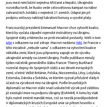
jsou mezi nimi běžní zejména Afričané a Nepálci. Ukrajinská
rozvědka tvrdí, že Rusko vede celosvětovou kampaň na nábor
zahraničních žoldáků v nejméně 21 zemích. Údajně jim při
podpisu smlouvy nabízejí lukrativní bonusy a vysoké platy.
Francouzský prezident Emmanuel Macron chce vytvořit koalici,
která by vyslala západní vojenské instruktory na Ukrajinu.
Spojené státy a Německo se proti iniciativě postavily. Welt o tom
píše
s odkazem na své zdroje. Macron nedávno
řekl
, že Francie v
této iniciativě „nebude sama“ s odkazem na vytvoření koalice
několika zemí, které jsou připraveny zapojit se do výcviku
ukrajinské armády na území Ukrajiny. Podle publikace minulý
týden náčelník generálního štábu Francie Thierry Burkhard
rozeslal dopisy do Spojených států a asi deseti evropských
zemí, včetně Velké Británie, Polska, Nizozemska, Litvy, Lotyšska,
Estonska, Dánska a Švédska, ve kterém vyzval příslušné vlády k
účasti na výcvikové misi na Ukrajině. Podle bruselských
diplomatů se Macron stále snaží uskutečnit výcvik pod záštitou
již existující mise na podporu Ukrajiny (EUMAM). K tomu by však
bylo nutné změnit mandát mise, což se nezdá pravděpodobné.
V diplomatických kruzích Evropské unie se přitom hovořilo o