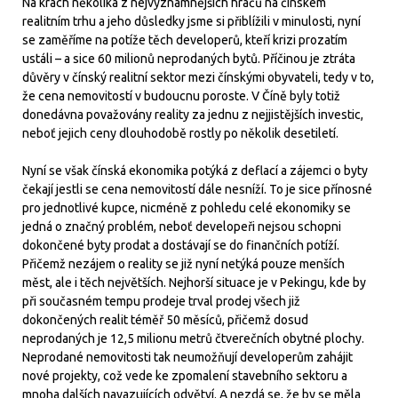
Na krach několika z nejvýznamnějších hráčů na čínském
realitním trhu a jeho důsledky jsme si přiblížili v minulosti, nyní
se zaměříme na potíže těch developerů, kteří krizi prozatím
ustáli – a sice 60 milionů neprodaných bytů. Příčinou je ztráta
důvěry v čínský realitní sektor mezi čínskými obyvateli, tedy v to,
že cena nemovitostí v budoucnu poroste. V Číně byly totiž
donedávna považovány reality za jednu z nejjistějších investic,
neboť jejich ceny dlouhodobě rostly po několik desetiletí.
Nyní se však čínská ekonomika potýká z deflací a zájemci o byty
čekají jestli se cena nemovitostí dále nesníží. To je sice přínosné
pro jednotlivé kupce, nicméně z pohledu celé ekonomiky se
jedná o značný problém, neboť developeři nejsou schopni
dokončené byty prodat a dostávají se do finančních potíží.
Přičemž nezájem o reality se již nyní netýká pouze menších
měst, ale i těch největších. Nejhorší situace je v Pekingu, kde by
při současném tempu prodeje trval prodej všech již
dokončených realit téměř 50 měsíců, přičemž dosud
neprodaných je 12,5 milionu metrů čtverečních obytné plochy.
Neprodané nemovitosti tak neumožňují developerům zahájit
nové projekty, což vede ke zpomalení stavebního sektoru a
mnoha dalších navazujících odvětví. A nezdá se, že by se měla