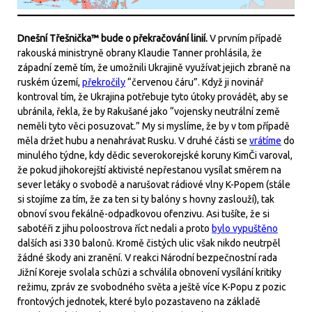
Dnešní Třešnička™ bude o překračování linií.
V prvním případě
rakouská ministryně obrany Klaudie Tanner prohlásila, že
západní země tím, že umožnili Ukrajině využívat jejich zbraně na
ruském území,
překročily
“červenou čáru”. Když ji novinář
kontroval tím, že Ukrajina potřebuje tyto útoky provádět, aby se
ubránila, řekla, že by Rakušané jako “vojensky neutrální země
neměli tyto věci posuzovat.” My si myslíme, že by v tom případě
měla držet hubu a nenahrávat Rusku. V druhé části se
vrátíme
do
minulého týdne, kdy dědic severokorejské koruny KimČi varoval,
že pokud jihokorejští aktivisté nepřestanou vysílat směrem na
sever letáky o svobodě a narušovat rádiové vlny K-Popem (stále
si stojíme za tím, že za ten si ty balóny s hovny zaslouží), tak
obnoví svou fekálně-odpadkovou ofenzivu. Asi tušíte, že si
sabotéři z jihu poloostrova říct nedali a proto
bylo vypuštěno
dalších asi 330 balonů. Kromě čistých ulic však nikdo neutrpěl
žádné škody ani zranění. V reakci Národní bezpečnostní rada
Jižní Koreje svolala schůzi a schválila obnovení vysílání kritiky
režimu, zpráv ze svobodného světa a ještě více K-Popu z pozic
frontových jednotek, které bylo pozastaveno na základě