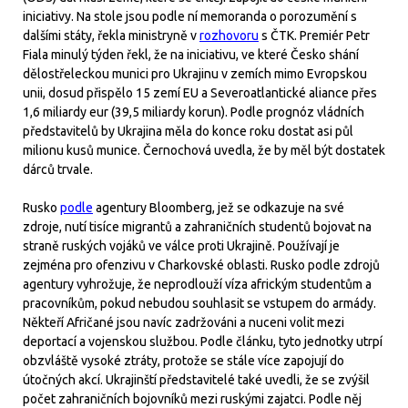
iniciativy. Na stole jsou podle ní memoranda o porozumění s
dalšími státy, řekla ministryně v
rozhovoru
s ČTK. Premiér Petr
Fiala minulý týden řekl, že na iniciativu, ve které Česko shání
dělostřeleckou munici pro Ukrajinu v zemích mimo Evropskou
unii, dosud přispělo 15 zemí EU a Severoatlantické aliance přes
1,6 miliardy eur (39,5 miliardy korun). Podle prognóz vládních
představitelů by Ukrajina měla do konce roku dostat asi půl
milionu kusů munice. Černochová uvedla, že by měl být dostatek
dárců trvale.
Rusko
podle
agentury Bloomberg, jež se odkazuje na své
zdroje, nutí tisíce migrantů a zahraničních studentů bojovat na
straně ruských vojáků ve válce proti Ukrajině. Používají je
zejména pro ofenzivu v Charkovské oblasti. Rusko podle zdrojů
agentury vyhrožuje, že neprodlouží víza africkým studentům a
pracovníkům, pokud nebudou souhlasit se vstupem do armády.
Někteří Afričané jsou navíc zadržováni a nuceni volit mezi
deportací a vojenskou službou. Podle článku, tyto jednotky utrpí
obzvláště vysoké ztráty, protože se stále více zapojují do
útočných akcí. Ukrajinští představitelé také uvedli, že se zvýšil
počet zahraničních bojovníků mezi ruskými zajatci. Podle něj