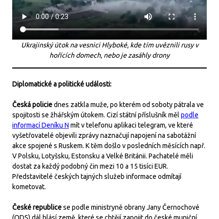
Ukrajinský útok na v
esnici Hlyboké, kde tím uvěznili rusy v
hořících domech, nebo je zasáhly drony
Diplomatické a politické události:
Česká policie
dnes zatkla muže, po kterém od soboty pátrala ve
spojitosti se žhářským útokem. Cizí státní příslušník měl
podle
informací Deníku N
mít v telefonu aplikaci telegram, ve které
vyšetřovatelé objevili zprávy naznačují napojení na sabotážní
akce spojené s Ruskem. K těm došlo v posledních měsících např.
V Polsku, Lotyšsku, Estonsku a Velké Británii. Pachatelé měli
dostat za každý podobný čin mezi 10 a 15 tisíci EUR.
Představitelé českých tajných služeb informace odmítají
kometovat.
České republice
se podle ministryně obrany Jany Černochové
(ODS) dál hlásí země, které se chtějí zapojit do české muniční