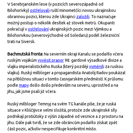
V Serebrjanském lese (v pozicích severozápadně od
Bilohorivky)
ostřelovali
ruští minometčíci novou ukrajinskou
obrannou pozici, kterou zde Ukrajinci
založili
. To naznačuje
možný postup o několik desítek až stovek metrů. Okupanti
pokračují v
ostřelování
ukrajinských pozic mezi Vjimkou a
Bilohorivkou (severovýchodně od Soledaru) podél železniční
trati na Siversk.
Bachmutská fronta:
Na severním okraji Kanalu se podařilo včera
ruským vojákům
vyvěsit prapor
98. gardové výsadkové divize a
vlajku imperialistického Ruska (který později
vyměnil
i za ruskou
vlajku). Ruský milbloger a propagandista Anatolij Radov poukázal
na přibližnou situaci v tomto časivjarském předměstí. K průlomu
podle
mapy
došlo došlo především na severu, uprostřed a na
jihu, jak jsme psali již včera.
Ruský milbloger Temnyj na svém TG kanále píše, že je ruská
situace v Kliščijivce velmi složitá, protože zde ukrajinské síly
podnikají protiútoky z výšin západně od vesnice a z prostoru na
jihu. Dále pak tvrdí, že se zde obráncům podařilo získat zpět
část pozic, ačkoliv nespecifikuje konkrétní místo.