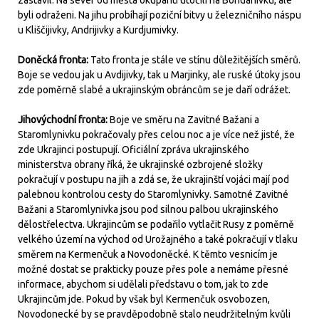
zastavil. Na sever od města okupanti útočili na Bohdanivku, ale
byli odraženi. Na jihu probíhají poziční bitvy u železničního náspu
u Kliščijivky, Andrijivky a Kurdjumivky.
Doněcká fronta:
Tato fronta je stále ve stínu důležitějších směrů.
Boje se vedou jak u Avdijivky, tak u Marjinky, ale ruské útoky jsou
zde poměrně slabé a ukrajinským obráncům se je daří odrážet.
Jihovýchodní fronta:
Boje ve směru na Zavitné Bažani a
Staromlynivku pokračovaly přes celou noc a je více než jisté, že
zde Ukrajinci postupují. Oficiální zpráva ukrajinského
ministerstva obrany říká, že ukrajinské ozbrojené složky
pokračují v postupu na jih a zdá se, že ukrajinští vojáci mají pod
palebnou kontrolou cesty do Staromlynivky. Samotné Zavitné
Bažani a Staromlynivka jsou pod silnou palbou ukrajinského
dělostřelectva. Ukrajincům se podařilo vytlačit Rusy z poměrně
velkého území na východ od Urožajného a také pokračují v tlaku
směrem na Kermenčuk a Novodoněcké. K těmto vesnicím je
možné dostat se prakticky pouze přes pole a nemáme přesné
informace, abychom si udělali představu o tom, jak to zde
Ukrajincům jde. Pokud by však byl Kermenčuk osvobozen,
Novodonecké by se pravděpodobně stalo neudržitelným kvůli