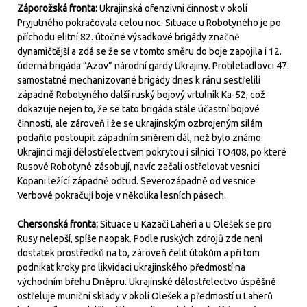
Záporožská fronta:
Ukrajinská ofenzivní činnost v okolí
Pryjutného pokračovala celou noc. Situace u Robotyného je po
příchodu elitní 82. útočné výsadkové brigády značně
dynamičtější a zdá se že se v tomto směru do boje zapojila i 12.
úderná brigáda “Azov” národní gardy Ukrajiny. Protiletadlovci 47.
samostatné mechanizované brigády dnes k ránu sestřelili
západně Robotyného další ruský bojový vrtulník Ka-52, což
dokazuje nejen to, že se tato brigáda stále účastní bojové
činnosti, ale zároveň i že se ukrajinským ozbrojeným silám
podařilo postoupit západním směrem dál, než bylo známo.
Ukrajinci mají dělostřelectvem pokrytou i silnici TO408, po které
Rusové Robotyné zásobují, navíc začali ostřelovat vesnici
Kopani ležící západně odtud. Severozápadně od vesnice
Verbové pokračují boje v několika lesních pásech.
Chersonská fronta:
Situace u Kazači Laheri a u Olešek se pro
Rusy nelepší, spíše naopak. Podle ruských zdrojů zde není
dostatek prostředků na to, zároveň čelit útokům a při tom
podnikat kroky pro likvidaci ukrajinského předmostí na
východním břehu Dněpru. Ukrajinské dělostřelectvo úspěšně
ostřeluje muniční sklady v okolí Olešek a předmostí u Laherů