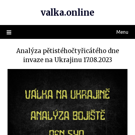
valka.online
Menu
Analýza pětistéhočtyřicátého dne
invaze na Ukrajinu 17.08.2023