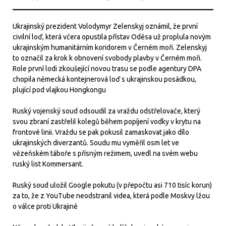
Ukrajinský prezident Volodymyr Zelenskyj oznámil, že první
civilní loď, která včera opustila přístav Oděsa už proplula novým
ukrajinským humanitárním koridorem v Černém moři. Zelenskyj
to označil za krok k obnovení svobody plavby v Černém moři.
Role první lodi zkoušející novou trasu se podle agentury DPA
chopila německá kontejnerová loď s ukrajinskou posádkou,
plující pod vlajkou Hongkongu
Ruský vojenský soud odsoudil za vraždu odstřelovače, který
svou zbraní zastřelil kolegů během popíjení vodky v krytu na
frontové linii. Vraždu se pak pokusil zamaskovat jako dílo
ukrajinských diverzantů. Soudu mu vyměřil osm let ve
vězeňském táboře s přísným režimem, uvedl na svém webu
ruský list Kommersant.
Ruský soud uložil Google pokutu (v přepočtu asi 710 tisíc korun)
za to, že z YouTube neodstranil videa, která podle Moskvy lžou
o válce proti Ukrajině