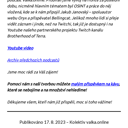
podcast Valka.online. Probírali jsme vývoj na frontě za poslední
dobu, nicméně hlavním tématem byl OSINT a práce do něj
vložená, kde se k nám připojil Jakub Janovský – spoluautor
webu Oryx a přispěvatel Bellingcat. Jelikož mnoho lidí si přeje
vidět záznam i jinde, než na Twitchi, tak již je dostupný i na
Youtube našeho partnerského projektu Twitch kanálu
Brotherhood of Terra.
Youtube video
Archiv předchozích podcastů
Jsme moc rádi za Váš zájem!
Pomoci nám s naší tvorbou můžete
malým příspěvkem na kávu
,
které se nebojíme a na množství nehledíme!
Děkujeme všem, kteří nám již přispěli, moc si toho vážíme!
Publikováno
17. 8. 2023
–
Kolektiv valka.online