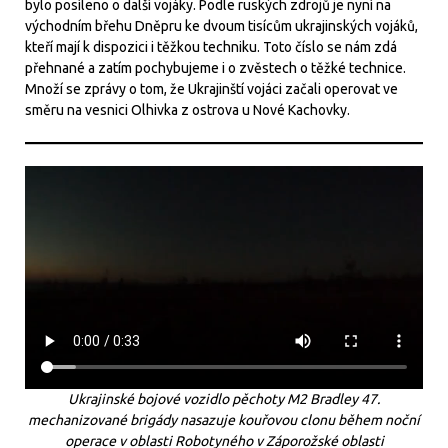
bylo posíleno o další vojáky. Podle ruských zdrojů je nyní na
východním břehu Dněpru ke dvoum tisícům ukrajinských vojáků,
kteří mají k dispozici i těžkou techniku. Toto číslo se nám zdá
přehnané a zatím pochybujeme i o zvěstech o těžké technice.
Množí se zprávy o tom, že Ukrajinští vojáci začali operovat ve
směru na vesnici Olhivka z ostrova u Nové Kachovky.
Ukrajinské bojové vozidlo pěchoty M2 Bradley 47.
mechanizované brigády nasazuje kouřovou clonu během noční
operace v oblasti Robotyného v Záporožské oblasti