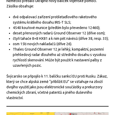
Německo předalo Ukrajině nový balíček vojenské pomoci.
Zásilka obsahuje:
dvě odpalovací zařízení protiletadlového raketového
systému krátkého dosahu IRIS-T SLS;
4540 kouřové munice (předtím bylo převedeno 12460);
deset přenosných radarů Ground Observer 12 (dříve osm);
čtyři tahače 8×8 HX81 a k nim pět návěsů (dříve 38, resp. 33);
osm 15ti nových nakladačů (dříve 26).
Thales Ground Observer 12 je lehký, kompaktní, pozemní
přehledový radar dlouhého až středního dosahu s vysokou
rychlostí skenování. Může být použit k nastavení palby z
uzavřených pozic.
Švýcarsko se připojilo k 11. balíčku sankcí EU proti Rusku. Zákaz,
který se chce alpská země “přiblížit EU” se vztahuje na zboží
dvojího využití jako jsou elektronické součástky a prekurzory
chemických zbraní, včetně patentů a jiného duševního
vlastnictví.