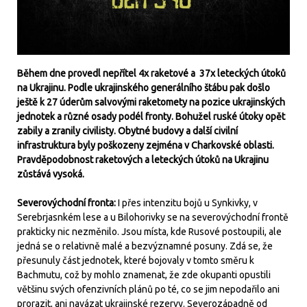
Během dne provedl nepřítel 4x raketové a 37x leteckých útoků
na Ukrajinu. Podle ukrajinského generálního štábu pak došlo
ještě k 27 úderům salvovými raketomety na pozice ukrajinských
jednotek a různé osady podél fronty. Bohužel ruské útoky opět
zabily a zranily civilisty. Obytné budovy a další civilní
infrastruktura byly poškozeny zejména v Charkovské oblasti.
Pravděpodobnost raketových a leteckých útoků na Ukrajinu
zůstává vysoká.
Severovýchodní fronta:
I přes intenzitu bojů u Synkivky, v
Serebrjasnkém lese a u Bilohorivky se na severovýchodní frontě
prakticky nic nezměnilo. Jsou místa, kde Rusové postoupili, ale
jedná se o relativně malé a bezvýznamné posuny. Zdá se, že
přesunuly část jednotek, které bojovaly v tomto směru k
Bachmutu, což by mohlo znamenat, že zde okupanti opustili
většinu svých ofenzivních plánů po té, co se jim nepodařilo ani
prorazit, ani navázat ukrajinské rezervy. Severozápadně od