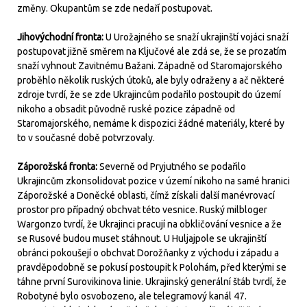
změny. Okupantům se zde nedaří postupovat.
Jihovýchodní fronta:
U Urožajného se snaží ukrajinští vojáci snaží
postupovat jižně směrem na Ključové ale zdá se, že se prozatím
snaží vyhnout Zavitnému Bažani. Západně od Staromajorského
proběhlo několik ruských útoků, ale byly odraženy a ač některé
zdroje tvrdí, že se zde Ukrajincům podařilo postoupit do území
nikoho a obsadit původně ruské pozice západně od
Staromajorského, nemáme k dispozici žádné materiály, které by
to v současné době potvrzovaly.
Záporožská fronta:
Severně od Pryjutného se podařilo
Ukrajincům zkonsolidovat pozice v území nikoho na samé hranici
Záporožské a Doněcké oblasti, čímž získali další manévrovací
prostor pro případný obchvat této vesnice. Ruský milbloger
Wargonzo tvrdí, že Ukrajinci pracují na obkličování vesnice a že
se Rusové budou muset stáhnout. U Huljajpole se ukrajinští
obránci pokoušejí o obchvat Dorožňanky z východu i západu a
pravděpodobně se pokusí postoupit k Polohám, před kterými se
táhne první Surovikinova linie. Ukrajinský generální štáb tvrdí, že
Robotyné bylo osvobozeno, ale telegramový kanál 47.