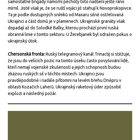
samostatné brigády námořní pěchoty toto nadšení ještě ráno
mírnil. Jisté však je, že se ruští vojáci již stahují k Novoprokopivce.
Ta je podle dostupných snímků od Maxaru silně ostřelovaná
Ukrajinci a část domů je v plamenech. Ukrajinské granáty však
dopadají až do Solodké Balky, kterou prochází první ruská
obranná linie v tomto sektoru. U Žerebjanek byl odražen pokus o
ukrajinský útok.
Chersonská fronta:
Ruský telegramový kanál Trinactij si stěžuje,
že jsou do velících pozic na tomto úseku často povyšováni lidé,
kteří nemají vojenské zkušenosti a jejich schopnosti budou
zkázou ruských sil v těchto místech. Ukrajinci jsou
pravděpodobně i nadále přítomni na levém břehu Dněpru v
oblasti Kozačich Laherů. Ukrajinský raketový úder způsobil
explozi a následný požár.