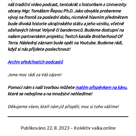
náš tradiční video podcast, tentokrát s historikem z Univerzity
obrany Mgr. Tomášem Řepou Ph.D. Jako obvykle probereme
vývoj na frontě za poslední dobu, nicméně hlavním předmětem
bude divoká historie ukrajinského státu a jeho vzniku, včetně
ožehavých témat Volyně či banderovců. Budeme dostupní na
našem partnerském projektu; Twitch kanále Brotherhood Of
Terra. Následný záznam bude opět na Youtube. Budeme rádi,
když si nás přijdete poslechnout!
Archiv předchozích podcastů
Jsme moc rádi za Váš zájem!
Pomoci nám s naší tvorbou můžete
malým příspěvkem na kávu
,
které se nebojíme a na množství nehledíme!
Děkujeme všem, kteří nám již přispěli, moc si toho vážíme!
Publikováno
22. 8. 2023
–
Kolektiv valka.online