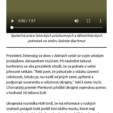
Společná práce leteckých průzkumných a dělostřeleckých
jednotek ve směru Soledar-Bachmut
Prezident Zelenskyj se dnes v Aténách sešel se svým srbským
protějškem, Alexandrem Vučićem. Při následné tiskové
konferenci se oba prezidenti shodli, že se jednalo o velmi
přínosné setkání. “Řekl jsem, že pokud jde o otázku územní
celistvosti, Srbsko je, na rozdíl od jiných zemí, upřímné a
podporuje suverenitu a celistvost Ukrajiny,” řekl k tomu Vučić.
Chorvatský premiér Plenkovič přislíbil Ukrajině vojenskou pomoc
v hodnotě 30 milionů EUR.
Ukrajinská rozvědka HUR tvrdí, že má informace o ruských
snahách potápět lodě podél Kerčského mostu, které mají