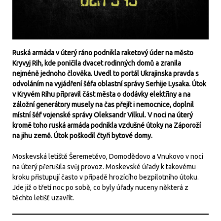
Ruská armáda v úterý ráno podnikla raketový úder na město
Kryvyj Rih, kde poničila dvacet rodinných domů a zranila
nejméně jednoho člověka. Uvedl to portál Ukrajinska pravda s
odvoláním na vyjádření šéfa oblastní správy Serhije Lysaka. Útok
v Kryvém Rihu připravil část města o dodávky elektřiny a na
záložní generátory musely na čas přejít i nemocnice, doplnil
místní šéf vojenské správy Oleksandr Vilkul. V noci na úterý
kromě toho ruská armáda podnikla vzdušné útoky na Záporoží
na jihu země. Útok poškodil čtyři bytové domy.
Moskevská letiště Šeremetěvo, Domodědovo a Vnukovo v noci
na úterý přerušila svůj provoz. Moskevské úřady k takovému
kroku přistupují často v případě hrozícího bezpilotního útoku.
Jde již o třetí noc po sobě, co byly úřady nuceny některá z
těchto letišť uzavřít.