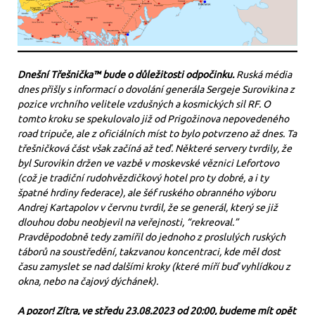
Dnešní Třešnička™ bude o důležitosti odpočinku.
Ruská média
dnes přišly s informací o dovolání generála Sergeje Surovikina z
pozice vrchního velitele vzdušných a kosmických sil RF. O
tomto kroku se spekulovalo již od Prigožinova nepovedeného
road tripuče, ale z oficiálních míst to bylo potvrzeno až dnes. Ta
třešničková část však začíná až teď. Některé servery tvrdily, že
byl Surovikin držen ve vazbě v moskevské věznici Lefortovo
(což je tradiční rudohvězdičkový hotel pro ty dobré, a i ty
špatné hrdiny federace), ale šéf ruského obranného výboru
Andrej Kartapolov v červnu tvrdil, že se generál, který se již
dlouhou dobu neobjevil na veřejnosti, “rekreoval.”
Pravděpodobně tedy zamířil do jednoho z proslulých ruských
táborů na soustředění, takzvanou koncentraci, kde měl dost
času zamyslet se nad dalšími kroky (které míří buď vyhlídkou z
okna, nebo na čajový dýchánek).
A pozor! Zítra, ve středu 23.08.2023 od 20:00, budeme mít opět