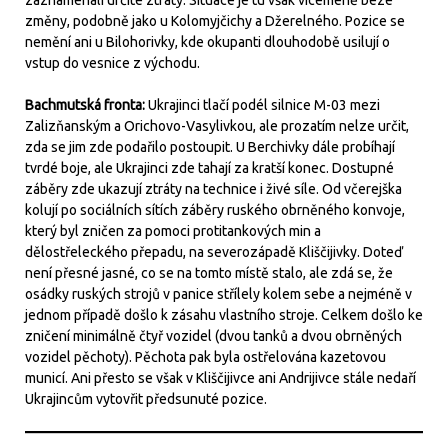
zaznamenali určité ztráty. Situace je tu však víceméně beze
změny, podobně jako u Kolomyjčichy a Džerelného. Pozice se
nemění ani u Bilohorivky, kde okupanti dlouhodobě usilují o
vstup do vesnice z východu.
Bachmutská fronta:
Ukrajinci tlačí podél silnice M-03 mezi
Zalizňanským a Orichovo-Vasylivkou, ale prozatím nelze určit,
zda se jim zde podařilo postoupit. U Berchivky dále probíhají
tvrdé boje, ale Ukrajinci zde tahají za kratší konec. Dostupné
záběry zde ukazují ztráty na technice i živé síle. Od včerejška
kolují po sociálních sítích záběry ruského obrněného konvoje,
který byl zničen za pomoci protitankových min a
dělostřeleckého přepadu, na severozápadě Kliščijivky. Doteď
není přesné jasné, co se na tomto místě stalo, ale zdá se, že
osádky ruských strojů v panice střílely kolem sebe a nejméně v
jednom případě došlo k zásahu vlastního stroje. Celkem došlo ke
zničení minimálně čtyř vozidel (dvou tanků a dvou obrněných
vozidel pěchoty). Pěchota pak byla ostřelována kazetovou
municí. Ani přesto se však v Kliščijivce ani Andrijivce stále nedaří
Ukrajincům vytovřit předsunuté pozice.