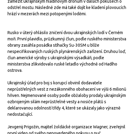
zamezit ukrajinským hladinovým dronům v dalších pokusech o
odstřel mostu. Následně zde má také dojít ke kladení plovoucích
hrází v mezerách mezi potopenými loděmi.
Rusko v úterý ohlásilo zničení dvou ukrajinských lodí v Černém
moři. První plavidlo, průzkumný člun, podle ruského ministerstva
obrany zasáhla posádka stíhačky Su-30SM u blíže
nespecifikovaných ruských plynárenských zařízení. Druhou loď,
člun americké výroby s ukrajinskými výsadkáři, podle
ministerstva zlikvidovalo ruské letadlo východně od Hadího
ostrova.
Ukrajinský úřad pro boj s korupcí obvinil dodavatele
neprůstřelných vest z nezákonného obohacení ve výši 6 milionů
hřiven. Nejmenované osoby podle obžaloby prodaly ukrajinským
ozbrojeným silám neprůstřelné vesty a nosiče plátů s
deklarovanou odolností třídy 4, které se ukázaly jako výrazně
nedostačující.
Jevgenij Prigožin, majitel žoldácké organizace Wagner, zveřejnil
první video od svého nepovedeného pokusu o puč.