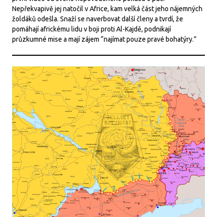
Nepřekvapivě jej natočil v Africe, kam velká část jeho nájemných
žoldáků odešla. Snaží se naverbovat další členy a tvrdí, že
pomáhají africkému lidu v boji proti Al-Kajdě, podnikají
průzkumné mise a mají zájem “najímat pouze pravé bohatýry.”