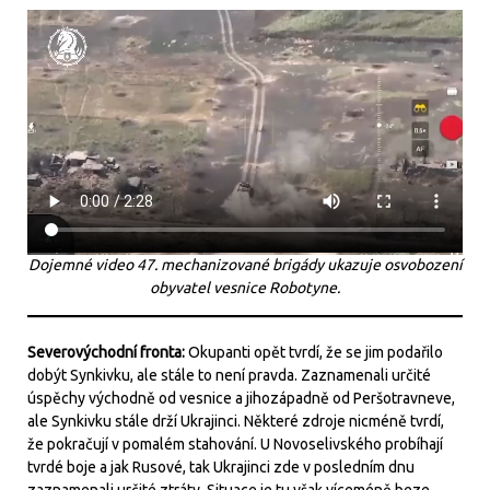
Dojemné video 47. mechanizované brigády ukazuje osvobození
obyvatel vesnice Robotyne.
Severovýchodní fronta:
Okupanti opět tvrdí, že se jim podařilo
dobýt Synkivku, ale stále to není pravda. Zaznamenali určité
úspěchy východně od vesnice a jihozápadně od Peršotravneve,
ale Synkivku stále drží Ukrajinci. Některé zdroje nicméně tvrdí,
že pokračují v pomalém stahování. U Novoselivského probíhají
tvrdé boje a jak Rusové, tak Ukrajinci zde v posledním dnu