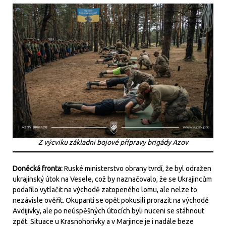
Z výcviku základní bojové přípravy brigády Azov
Doněcká fronta:
Ruské ministerstvo obrany tvrdí, že byl odražen
ukrajinský útok na Vesele, což by naznačovalo, že se Ukrajincům
podařilo vytlačit na východě zatopeného lomu, ale nelze to
nezávisle ověřit. Okupanti se opět pokusili prorazit na východě
Avdijivky, ale po neúspěšných útocích byli nuceni se stáhnout
zpět. Situace u Krasnohorivky a v Marjince je i nadále beze