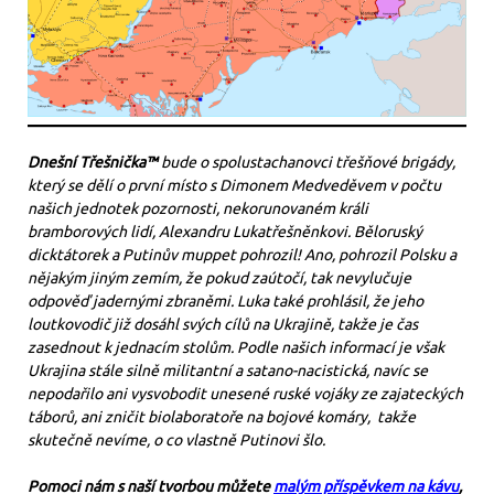
Dnešní Třešnička™
bude o spolustachanovci třešňové brigády,
který se dělí o první místo s Dimonem Medveděvem v počtu
našich jednotek pozornosti, nekorunovaném králi
bramborových lidí, Alexandru Lukatřešněnkovi. Běloruský
dicktátorek a Putinův muppet pohrozil! Ano, pohrozil Polsku a
nějakým jiným zemím, že pokud zaútočí, tak nevylučuje
odpověď jadernými zbraněmi. Luka také prohlásil, že jeho
loutkovodič již dosáhl svých cílů na Ukrajině, takže je čas
zasednout k jednacím stolům. Podle našich informací je však
Ukrajina stále silně militantní a satano-nacistická, navíc se
nepodařilo ani vysvobodit unesené ruské vojáky ze zajateckých
táborů, ani zničit biolaboratoře na bojové komáry, takže
skutečně nevíme, o co vlastně Putinovi šlo.
Pomoci nám s naší tvorbou můžete
malým příspěvkem na kávu
,