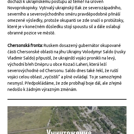
dochází k ukrajinskému postupu až téměř na úroveň
Novoprokopivky. Vytrvalý ukrajinský tlak ze severozápadního,
severního a severovýchodního směru pravděpodobně přináší
omezené výsledky, protože okupanti se zde snaží o protiútoky,
které je v konečném důsledku stojí spoustu sil a dále oslabují
obranné pozice ve městě.
Chersonská fronta:
Ruskem dosazený gubernátor okupované
části Chersonské oblasti na jihu Ukrajiny Volodymyr Saldo (rusky
Vladimir Saldo) připustil, že ukrajinští vojáci pronikli na levý,
východní břeh Dněpru u obce Kozači Laheri, která leží
severovýchodně od Chersonu. Saldo dnes také řekl, že ruští
vojáci celou oblast „vyčistili“ a plně ovládají. To je samozřejmě
nesmysl. Předpokládáme, že zde probíhají boje dál, ale zřejmě
nedošlo k žádným výrazným změnám.