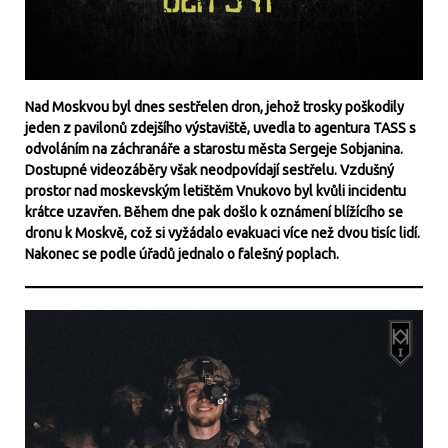
Nad Moskvou byl dnes sestřelen dron, jehož trosky poškodily
jeden z pavilonů zdejšího výstaviště, uvedla to agentura TASS s
odvoláním na záchranáře a starostu města Sergeje Sobjanina.
Dostupné videozáběry však neodpovídají sestřelu. Vzdušný
prostor nad moskevským letištěm Vnukovo byl kvůli incidentu
krátce uzavřen. Během dne pak došlo k oznámení blížícího se
dronu k Moskvě, což si vyžádalo evakuaci více než dvou tisíc lidí.
Nakonec se podle úřadů jednalo o falešný poplach.