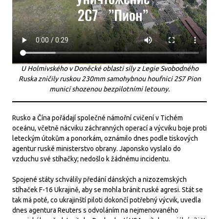
U Holmivského v Doněcké oblasti síly z Legie Svobodného
Ruska zničily ruskou 230mm samohybnou houfnici 2S7 Pion
municí shozenou bezpilotními letouny.
Rusko a Čína pořádají společné námořní cvičení v Tichém
oceánu, včetně nácviku záchranných operací a výcviku boje proti
leteckým útokům a ponorkám, oznámilo dnes podle tiskových
agentur ruské ministerstvo obrany. Japonsko vyslalo do
vzduchu své stíhačky; nedošlo k žádnému incidentu.
Spojené státy schválily předání dánských a nizozemských
stíhaček F-16 Ukrajině, aby se mohla bránit ruské agresi. Stát se
tak má poté, co ukrajinští piloti dokončí potřebný výcvik, uvedla
dnes agentura Reuters s odvoláním na nejmenovaného