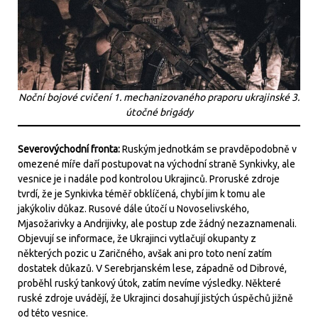
Noční bojové cvičení 1. mechanizovaného praporu ukrajinské 3.
útočné brigády
Severovýchodní fronta:
Ruským jednotkám se pravděpodobně v
omezené míře daří postupovat na východní straně Synkivky, ale
vesnice je i nadále pod kontrolou Ukrajinců. Proruské zdroje
tvrdí, že je Synkivka téměř obklíčená, chybí jim k tomu ale
jakýkoliv důkaz. Rusové dále útočí u Novoselivského,
Mjasožarivky a Andrijivky, ale postup zde žádný nezaznamenali.
Objevují se informace, že Ukrajinci vytlačují okupanty z
některých pozic u Zaričného, avšak ani pro toto není zatím
dostatek důkazů. V Serebrjanském lese, západně od Dibrové,
proběhl ruský tankový útok, zatím nevíme výsledky. Některé
ruské zdroje uvádějí, že Ukrajinci dosahují jistých úspěchů jižně
od této vesnice.