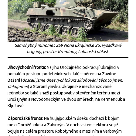
Samohybný minomet 2S9 Nona ukrajinské 25. výsadkové
brigády, prostor Kreminny, Luhanská oblast.
Jihovýchodní fronta:
Na jihu Urožajného pokračují Ukrajinci v
pomalém postupu podél Mokrých Jalů směrem na Zavitné
Bažani (
dostali jsme dnes rychlokurz skloňování těchto jmen,
děkujeme!
) a Staromlynivku. Ukrajinské mechanizované
jednotky se také snaží postupovat v otevřeném terénu mezi
Urožajným a Novodoněckým ve dvou směrech, na Kermenčuk a
Ključové.
Záporožská fronta:
Na huljajpolském úseku dochází k bojům
mezi Dorožňankou a Zahirným. V orichivském sektoru se již
bojuje na celém prostoru Robotyného a mezi ním a Verbovým