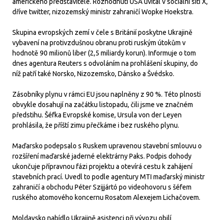
amerického představitele. Rozhodnutí USA uvítal v sociální síti X,
dříve twitter, nizozemský ministr zahraničí Wopke Hoekstra.
Skupina evropských zemí v čele s Británií poskytne Ukrajině
vybavení na protivzdušnou obranu proti ruským útokům v
hodnotě 90 milionů liber (2,5 miliardy korun). Informuje o tom
dnes agentura Reuters s odvoláním na prohlášení skupiny, do
níž patří také Norsko, Nizozemsko, Dánsko a Švédsko.
Zásobníky plynu v rámci EU jsou naplněny z 90 %. Této plnosti
obvykle dosahují na začátku listopadu, čili jsme ve značném
předstihu. Šéfka Evropské komise, Ursula von der Leyen
prohlásila, že příští zimu přečkáme i bez ruského plynu.
Maďarsko podepsalo s Ruskem upravenou stavební smlouvu o
rozšíření maďarské jaderné elektrárny Paks. Podpis dohody
ukončuje přípravnou fázi projektu a otevírá cestu k zahájení
stavebních prací. Uvedl to podle agentury MTI maďarský ministr
zahraničí a obchodu Péter Szijjártó po videohovoru s šéfem
ruského atomového koncernu Rosatom Alexejem Lichačovem.
Moldavsko nabídlo Ukrajině asistenci při vývozu obilí