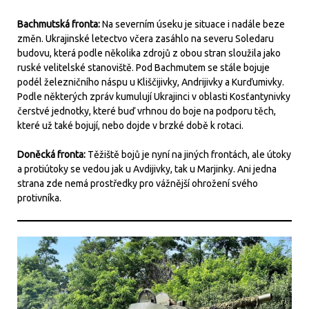
Bachmutská fronta:
Na severním úseku je situace i nadále beze
změn. Ukrajinské letectvo včera zasáhlo na severu Soledaru
budovu, která podle několika zdrojů z obou stran sloužila jako
ruské velitelské stanoviště. Pod Bachmutem se stále bojuje
podél železničního náspu u Kliščijivky, Andrijivky a Kurďumivky.
Podle některých zpráv kumulují Ukrajinci v oblasti Kosťantynivky
čerstvé jednotky, které buď vrhnou do boje na podporu těch,
které už také bojují, nebo dojde v brzké době k rotaci.
Doněcká fronta:
Těžiště bojů je nyní na jiných frontách, ale útoky
a protiútoky se vedou jak u Avdijivky, tak u Marjinky. Ani jedna
strana zde nemá prostředky pro vážnější ohrožení svého
protivníka.