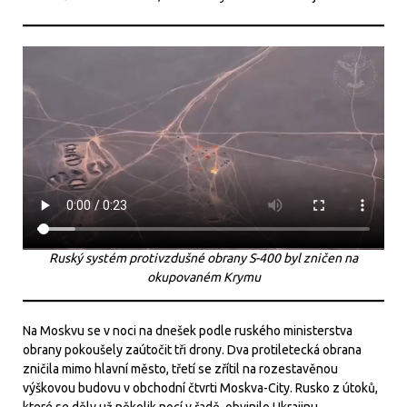
Ruský systém protivzdušné obrany S-400 byl zničen na
okupovaném Krymu
Na Moskvu se v noci na dnešek podle ruského ministerstva
obrany pokoušely zaútočit tři drony. Dva protiletecká obrana
zničila mimo hlavní město, třetí se zřítil na rozestavěnou
výškovou budovu v obchodní čtvrti Moskva-City. Rusko z útoků,