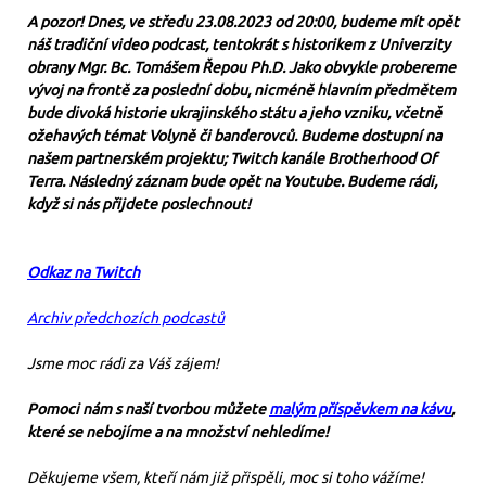
A pozor! Dnes, ve středu 23.08.2023 od 20:00, budeme mít opět
náš tradiční video podcast, tentokrát s historikem z Univerzity
obrany Mgr. Bc. Tomášem Řepou Ph.D. Jako obvykle probereme
vývoj na frontě za poslední dobu, nicméně hlavním předmětem
bude divoká historie ukrajinského státu a jeho vzniku, včetně
ožehavých témat Volyně či banderovců. Budeme dostupní na
našem partnerském projektu; Twitch kanále Brotherhood Of
Terra. Následný záznam bude opět na Youtube. Budeme rádi,
když si nás přijdete poslechnout!
Odkaz na Twitch
Archiv předchozích podcastů
Jsme moc rádi za Váš zájem!
Pomoci nám s naší tvorbou můžete
malým příspěvkem na kávu
,
které se nebojíme a na množství nehledíme!
Děkujeme všem, kteří nám již přispěli, moc si toho vážíme!