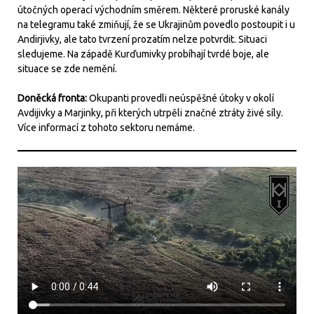
útočných operací východním směrem. Některé proruské kanály
na telegramu také zmiňují, že se Ukrajinům povedlo postoupit i u
Andirjivky, ale tato tvrzení prozatím nelze potvrdit. Situaci
sledujeme. Na západě Kurďumivky probíhají tvrdé boje, ale
situace se zde nemění.
Doněcká fronta:
Okupanti provedli neúspěšné útoky v okolí
Avdijivky a Marjinky, při kterých utrpěli značné ztráty živé síly.
Více informací z tohoto sektoru nemáme.