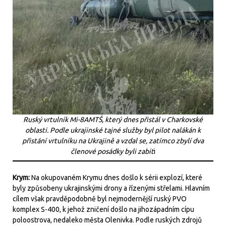
Ruský vrtulník Mi-8AMTŠ, který dnes přistál v Charkovské
oblasti. Podle ukrajinské tajné služby byl pilot nalákán k
přistání vrtulníku na Ukrajině a vzdal se, zatímco zbylí dva
členové posádky byli zabit
i
Krym:
Na okupovaném Krymu dnes došlo k sérii explozí, které
byly způsobeny ukrajinskými drony a řízenými střelami. Hlavním
cílem však pravděpodobně byl nejmodernější ruský PVO
komplex S-400, k jehož zničení došlo na jihozápadním cípu
poloostrova, nedaleko města Olenivka. Podle ruských zdrojů