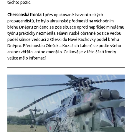
těchto pozic.
Chersonská fronta:
I přes opakované tvrzení ruských
propagandistů, že bylo ukrajinské předmostí na východním
břehu Dněpru zničeno se zde situace oproti například minulému
týdnu prakticky nezměnila. Hlavní ruské obranné pozice vedou
podél silnice vedoucí z Oleški do Nové Kachovky podél břehu
Dněpru. Předmostí u Olešek a Kozačich Laherů se podle všeho
ani nezvětšilo, ani nezmenšilo. Celkově je z této části fronty
velice málo informací.