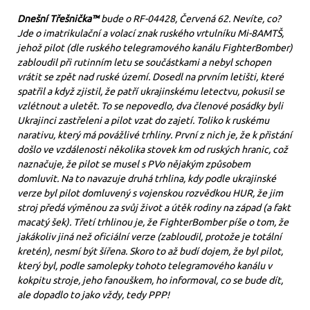
Dnešní Třešnička™
bude o RF-04428, Červená 62. Nevíte, co?
Jde o imatrikulační a volací znak ruského vrtulníku Mi-8AMTŠ,
jehož pilot (dle ruského telegramového kanálu FighterBomber)
zabloudil při rutinním letu se součástkami a nebyl schopen
vrátit se zpět nad ruské území. Dosedl na prvním letišti, které
spatřil a když zjistil, že patří ukrajinskému letectvu, pokusil se
vzlétnout a uletět. To se nepovedlo, dva členové posádky byli
Ukrajinci zastřeleni a pilot vzat do zajetí. Toliko k ruskému
narativu, který má povážlivé trhliny. První z nich je, že k přistání
došlo ve vzdálenosti několika stovek km od ruských hranic, což
naznačuje, že pilot se musel s PVo nějakým způsobem
domluvit. Na to navazuje druhá trhlina, kdy podle ukrajinské
verze byl pilot domluvený s vojenskou rozvědkou HUR, že jim
stroj předá výměnou za svůj život a útěk rodiny na západ (a fakt
macatý šek). Třetí trhlinou je, že FighterBomber píše o tom, že
jakákoliv jiná než oficiální verze (zabloudil, protože je totální
kretén), nesmí být šířena. Skoro to až budí dojem, že byl pilot,
který byl, podle samolepky tohoto telegramového kanálu v
kokpitu stroje, jeho fanouškem, ho informoval, co se bude dít,
ale dopadlo to jako vždy, tedy PPP!