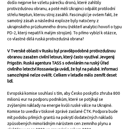
došlo nejprve ke vzletu párečku dronů, které zahltily
protivzdušnou obranu, a poté měli Ukrajinci odpálit protilodní
střelu Neptun, kterou stroj zasáhli. Fascinující je ovšem fakt, že
samotný zásah a následná exploze byly natočeny z
ukrajinského průzkumného dronu (někteří analytici hovoří o typu
PD-2, který nepatří k malým strojům). To přímo vybízí k otázce,
co vlastně dělá ruská protivzdušná obrana?
V Tverské oblasti v Rusku byl pravděpodobně protivzdušnou
obranou zasažen civilní letoun, který často využíval Jevgenij
Prigožin. Ruská agentura TASS s odvoláním na ruský Úřad
civilního letectví Rossaviacija uvádí, že byl na palubě. Informaci
samozřejmě nelze ověřit. Celkem v letadle mělo zemřít deset
lidí.
Evropská komise souhlasí s tím, aby Česko poskytlo zhruba 800
milionů eur na podporu podnikům, které se potýkají se
zvýšenými náklady na energie kvůli ruské válce na Ukrajině.
Komise to uvedla v tiskové zprávě zaslané ČTK. Podpora bude
mít podobu přímých grantů na pokrytí dodatečných nákladů
způsobených mimořádným nárůstem cen zemního plynu a