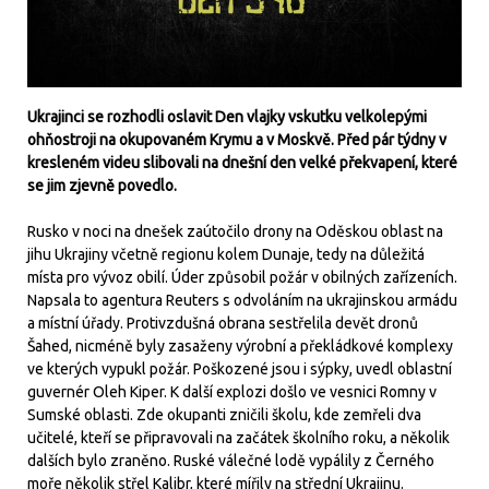
Ukrajinci se rozhodli oslavit Den vlajky vskutku velkolepými
ohňostroji na okupovaném Krymu a v Moskvě. Před pár týdny v
kresleném videu slibovali na dnešní den velké překvapení, které
se jim zjevně povedlo.
Rusko v noci na dnešek zaútočilo drony na Oděskou oblast na
jihu Ukrajiny včetně regionu kolem Dunaje, tedy na důležitá
místa pro vývoz obilí. Úder způsobil požár v obilných zařízeních.
Napsala to agentura Reuters s odvoláním na ukrajinskou armádu
a místní úřady. Protivzdušná obrana sestřelila devět dronů
Šahed, nicméně byly zasaženy výrobní a překládkové komplexy
ve kterých vypukl požár. Poškozené jsou i sýpky, uvedl oblastní
guvernér Oleh Kiper. K další explozi došlo ve vesnici Romny v
Sumské oblasti. Zde okupanti zničili školu, kde zemřeli dva
učitelé, kteří se připravovali na začátek školního roku, a několik
dalších bylo zraněno. Ruské válečné lodě vypálily z Černého
moře několik střel Kalibr, které mířily na střední Ukrajinu.