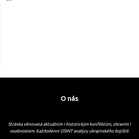
O nás
Stránka věnovaná aktuálním i historickým konfliktům, zbraním i
osobnostem. Každodenní OSINT analýzy ukrajinského bojiště.