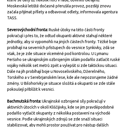
které se děly už několik nocí v řadě, obvinilo Ukrajinu.
Moskevská letiště dočasně přerušila provoz, později znovu
začala přijímat přílety a odbavovat odlety, informovala agentura
TASS.
Severovýchodní fronta:
Ruské útoky na této části fronty
pokračují i přes to, že odtud okupanti aktivně stahují některé
jednotky, aby si vypomohli na jiných částech fronty. Těžké boje
probíhají na severních přístupech do vesnice Synkivky, zdá se
však, že je zde situace víceméně pod kontrolou. U Lymanu
Peršoho se ukrajinským ozbrojeným silám podařilo zatlačit ruské
vojáky několik set metrů zpět a vylepšit si zde taktickou situaci.
Dále na jih probíhají boje u Novoselivského, Džerelného,
Torského a v Serebrjanském lese, kde ale nepozorujeme žádné
změny. U Bilohorivky je situace složitá a okupanti se zde stále
pokoušejí přiblížit k vesnici.
Bachmutská fronta:
Ukrajinské ozbrojené síly pokračují v
aktivních útocích v okolí Kliščijivky, kde se jim pravděpodobně
podařilo vytlačit okupanty z několika postavení na východě
vesnice. Podle ukrajinských zdrojů se zde snaží situaci
stabilizovat, aby mohli prostor používat pro nástup dalších