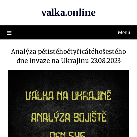
valka.online
Menu
Analýza pětistéhočtyřicátéhošestého
dne invaze na Ukrajinu 23.08.2023