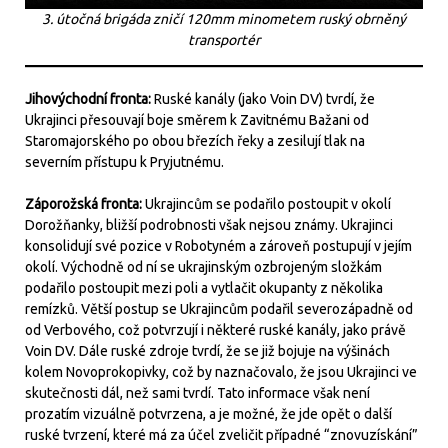
3. útočná brigáda zničí 120mm minometem ruský obrněný
transportér
Jihovýchodní fronta:
Ruské kanály (jako Voin DV) tvrdí, že
Ukrajinci přesouvají boje směrem k Zavitnému Bažani od
Staromajorského po obou březích řeky a zesilují tlak na
severním přístupu k Pryjutnému.
Záporožská fronta:
Ukrajincům se podařilo postoupit v okolí
Dorožňanky, bližší podrobnosti však nejsou známy. Ukrajinci
konsolidují své pozice v Robotyném a zároveň postupují v jejím
okolí.
Východně od ní se ukrajinským ozbrojeným složkám
podařilo postoupit mezi poli a vytlačit okupanty z několika
remízků. Větší postup se Ukrajincům podařil severozápadně od
od Verbového, což potvrzují i některé ruské kanály, jako právě
Voin DV. Dále ruské zdroje tvrdí, že se již bojuje na výšinách
kolem Novoprokopivky, což by naznačovalo, že jsou Ukrajinci ve
skutečnosti dál, než sami tvrdí. Tato informace však není
prozatím vizuálně potvrzena, a je možné, že jde opět o další
ruské tvrzení, které má za účel zveličit případné “znovuzískání”