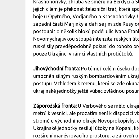
Krasnohorivky, zhruba ve směru na Berdyči a S
jejich cílem je překonat železniční trať, která s
boje u Opytného, Vodjaného a Krasnohorivky. Uk
západní částí Marjinky a daří se jim zde Rusy
postoupit o několik bloků podél ulic Ivana Fran
Novomychajlivkou stoupá intenzita ruských útok
ruské síly pravděpodobně pokusí do tohoto pro
pouze Ukrajinci v rámci vlastních protiútoků.
Jihovýchodní fronta:
Po téměř celém úseku doc
umocněn silným ruským bombardováním ukrajins
postupu. Vzhledem k terénu, který se zde okupan
ukrajinské jednotky ještě vůbec zvládnou pos
Záporožská fronta:
U Verbového se mělo ukraj
metrů k vesnici, ale prozatím není k dispozici vi
stromů u východního okraje Novoprokopivky, co
Ukrajinské jednotky zesilují útoky na Kopani, 
rozšíření manévrovacího prostoru, a zároveň 