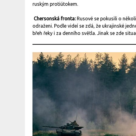
ruským protiútokem.
Chersonská fronta:
Rusové se pokusili o někol
odraženi. Podle videí se zdá, že ukrajinské je
břeh řeky i za denního světla. Jinak se zde si