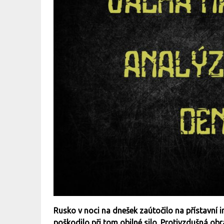
Rusko v noci na dnešek zaútočilo na přístavní in
poškodilo při tom obilné silo. Protivzdušná ob