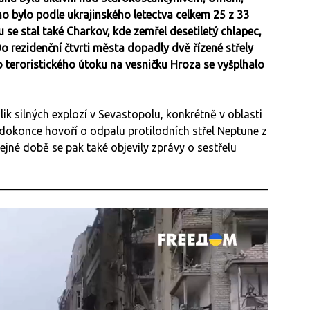
o bylo podle ukrajinského letectva celkem 25 z 33
e stal také Charkov, kde zemřel desetiletý chlapec,
 Do rezidenční čtvrti města dopadly dvě řízené střely
o teroristického útoku na vesničku Hroza se vyšplhalo
ik silných explozí v Sevastopolu, konkrétně v oblasti
 dokonce hovoří o odpalu protilodních střel Neptune z
tejné době se pak také objevily zprávy o sestřelu