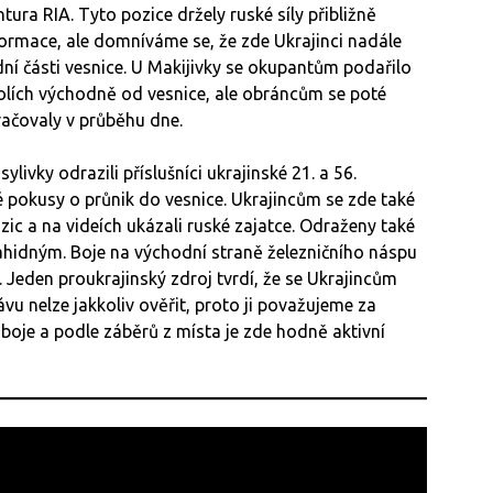
ura RIA. Tyto pozice držely ruské síly přibližně
ormace, ale domníváme se, že zde Ukrajinci nadále
dní části vesnice. U Makijivky se okupantům podařilo
 polích východně od vesnice, ale obráncům se poté
račovaly v průběhu dne.
ivky odrazili příslušníci ukrajinské 21. a 56.
pokusy o průnik do vesnice. Ukrajincům se zde také
ic a na videích ukázali ruské zajatce. Odraženy také
ahidným. Boje na východní straně železničního náspu
. Jeden proukrajinský zdroj tvrdí, že se Ukrajincům
ávu nelze jakkoliv ověřit, proto ji považujeme za
boje a podle záběrů z místa je zde hodně aktivní