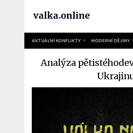
valka.online
AKTUÁLNÍ KONFLIKTY
MODERNÍ DĚJINY
Analýza pětistéhode
Ukrajin