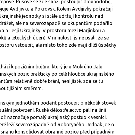
tepové. Rusové se zde snaží postoupit dlouhodobě,
pojuje Avdijivku a Pokrovsk. Kolem Avdijivky pokračují
rajinské jednotky si stále udržují kontrolu nad
 odrážet, ale na severozápadě se okupantům podařilo
ka a Lesji Ukrajinky. V prostoru mezi Marjinkou a
ů a leteckých úderů. V minulosti jsme psali, že se
storu vstoupit, ale místo toho zde mají dílčí úspěchy
hází k pozičním bojům, který je u Mokrého Jalu
kých pozic prakticky po celé hloubce ukrajinského
tům relativně dobře brání, není jisté, zda se tu
unout jižním směrem.
inským jednotkám podařit postoupit o několik stovek
zuální potvrzení.
Ruské dělostřelectvo pálí na linii
ž naznačuje pomalý ukrajinský postup k vesnici.
které leží severozápadně od Robotyného. Jednak jde o
o snahu konsolidovat obranné pozice před případným