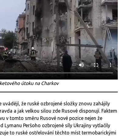
aketového útoku na Charkov
 uvádějí, že ruské ozbrojené složky znovu zahájily
pravda a jak velkou silou zde Rusové disponují. Faktem
ivu v tomto směru Rusové nové pozice nejen že
od Lymanu Peršoho ozbrojené síly Ukrajiny vytlačily
zuje to ruské ostřelování těchto míst termobarickými