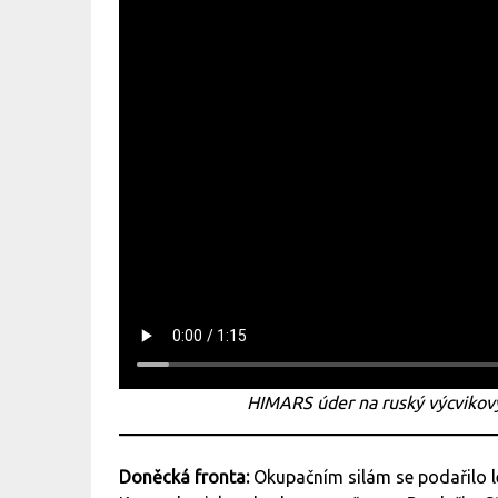
HIMARS úder na ruský výcvikov
Doněcká fronta:
Okupačním silám se podařilo 