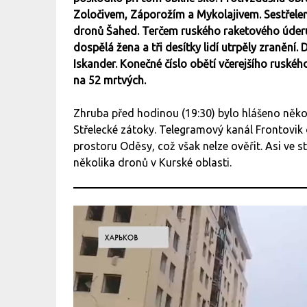
Zoločivem, Záporožím a Mykolajivem. Sestřelen
dronů Šahed. Terčem ruského raketového úderu s
dospělá žena a tři desítky lidí utrpěly zranění.
Iskander. Konečné číslo obětí včerejšího ruskéh
na 52 mrtvých.
Zhruba před hodinou (19:30) bylo hlášeno někol
Střelecké zátoky. Telegramový kanál Frontovik
prostoru Oděsy, což však nelze ověřit. Asi ve s
několika dronů v Kurské oblasti.