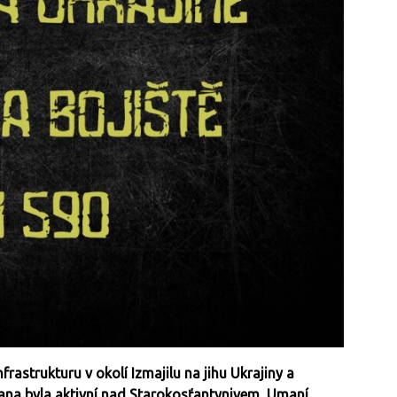
frastrukturu v okolí Izmajilu na jihu Ukrajiny a
rana byla aktivní nad Starokosťantynivem, Umaní,