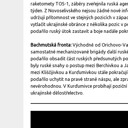
raketomety TOS-1, záběry zveřejnila ruská agent
týden. Z Novoselivského nejsou žádné nové inf
udržují přítomnost ve stejných pozicích v zápa
vytlačit ukrajinské obránce z několika pozic v
podařilo ruský útok zastavit a boje nadále pok
Bachmutská fronta:
Východně od Orichovo-Vasyl
samostatné mechanizované brigády další ruské 
podařilo obsadit část ruských předsunutých poz
byly ruské snahy o postup mezi Berchivkou a J
mezi Kliščijivkou a Kurďumivkou stále pokračují
podařilo uchytit na pravé straně náspu, ale zpr
nevěrohodnou. V Kurďumivce probíhají poziční 
ukrajinské dělostřelectvo.