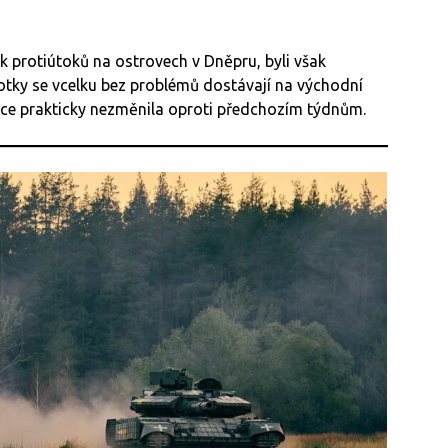
ik protiútoků na ostrovech v Dněpru, byli však
dnotky se vcelku bez problémů dostávají na východní
tuace prakticky nezměnila oproti předchozím týdnům.