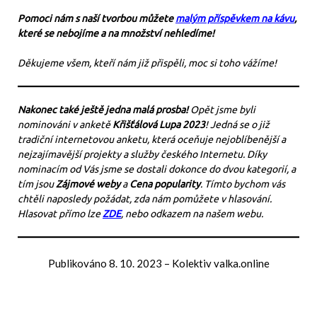
Pomoci nám s naší tvorbou můžete
malým příspěvkem na kávu
,
které se nebojíme a na množství nehledíme!
Děkujeme všem, kteří nám již přispěli, moc si toho vážíme!
Nakonec také ještě jedna malá prosba!
Opět jsme byli
nominováni v anketě
Křišťálová Lupa 2023
! Jedná se o již
tradiční internetovou anketu, která oceňuje nejoblíbenější a
nejzajímavější projekty a služby českého Internetu. Díky
nominacím od Vás jsme se dostali dokonce do dvou kategorií, a
tím jsou
Zájmové weby
a
Cena popularity
. Tímto bychom vás
chtěli naposledy požádat, zda nám pomůžete v hlasování.
Hlasovat přímo lze
ZDE
, nebo odkazem na našem webu.
Publikováno
8. 10. 2023
–
Kolektiv valka.online