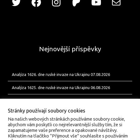
Nejnovější příspěvky
Analýza 1626. dne ruské invaze na Ukrajinu 07.08.2026
Analýza 1625. dne ruské invaze na Ukrajinu 06.08.2026
Analýza 1624. dne ruské invaze na Ukrajinu 05.08.2026
Stránky používají soubory cookies
Na našich webových stránkách používáme soubory cookie,
abychom vám poskytli co nejrelevantnější služby tím, že si
zapamatujeme vaše preference a opakované návštěvy.
Kliknutím na tlačítko "Přijmout vše" souhlasíte s používáním