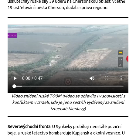
uskutečnily ruské síly 59 úderů na Chersonskou oblast, včetně
19 ostřelování města Cherson, dodala správa regionu.
Video zničení ruské T-90M (video se objevilo i v souvislosti s
konfliktem v Izraeli, kde je jeho sestřih vydávaný za zničení
izraelské Merkavy)
Severovýchodní fronta:
U Synkivky probíhají neustálé poziční
boje, a ruské letectvo bombarduje Kupjansk a okolní vesnice. U