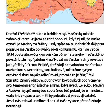
Dnešní Třešnička™ bude o trablích v ráji. Maďarský ministr
zahraničí Peter Szijjártó se totiž pobouřil, když zjistil, že Rusko
označuje Maďary za fašisty. Tedy spíše tak v učebnicích dějepisu
popisuje maďarské bojovníky proti komunismu, kteří se v roce
1956 postavili sovětským vojskům během slavného maďarského
povstání. „Je nepřijatelné klasifikovat maďarské hrdiny revoluce
jako „fašisty“. O tom, že lidé, kteří stojí za svobodou Maďarska a
maďarskou suverenitou, jsou hrdinové, odmítáme byť jen
otevírat diskusi na jakékoliv úrovni, protože to je fakt,“ řekl
Szijjártó. Známý olizovač putinových kovbojských bot nicméně
svůj temperament následně zmírnil, když uvedl, že ačkoli Maďaři
a Rusové nejspíš nenajdou společnou řeč, pokud jde o minulost,
vraždění, okupaci a tak, měli by pokračovat v rozvoji vztahů.
Jestli následoval usmiřovací sex už naše vysoce přesné zdroje
neuvádějí.