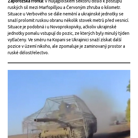
Záporožská fronta:
V huljajpolském sektoru došlo k postupu
ruských sil mezi Marfopilljou a Červoným zhruba o kilometr.
Situace u Verbového se dále nemění a ukrajinské jednotky se
snaží prolomit ruskou obranu několik stovek metrů před vesnicí.
Situace je podobná i u Novoprokopivky, ačkoliv ukrajinské
jednotky pomalu vstupují do pozic, ze kterých byly minulý týden
vytlačeny. Ve směru na Kopani se Ukrajinici snaží získat další
pozice v území nikoho, ale zpomaluje je zaminovaný prostor a
ruské dělostřelectvo.