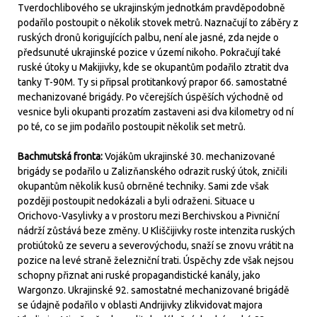
Tverdochlibového se ukrajinským jednotkám pravděpodobně
podařilo postoupit o několik stovek metrů. Naznačují to záběry z
ruských dronů korigujících palbu, není ale jasné, zda nejde o
předsunuté ukrajinské pozice v území nikoho. Pokračují také
ruské útoky u Makijivky, kde se okupantům podařilo ztratit dva
tanky T-90M. Ty si připsal protitankový prapor 66. samostatné
mechanizované brigády. Po včerejších úspěších východně od
vesnice byli okupanti prozatím zastaveni asi dva kilometry od ní
po té, co se jim podařilo postoupit několik set metrů.
Bachmutská fronta:
Vojákům ukrajinské 30. mechanizované
brigády se podařilo u Zalizňanského odrazit ruský útok, zničili
okupantům několik kusů obrněné techniky. Sami zde však
později postoupit nedokázali a byli odraženi. Situace u
Orichovo-Vasylivky a v prostoru mezi Berchivskou a Pivniční
nádrží zůstává beze změny. U Kliščijivky roste intenzita ruských
protiútoků ze severu a severovýchodu, snaží se znovu vrátit na
pozice na levé straně železniční trati. Úspěchy zde však nejsou
schopny přiznat ani ruské propagandistické kanály, jako
Wargonzo. Ukrajinské 92. samostatné mechanizované brigádě
se údajně podařilo v oblasti Andrijivky zlikvidovat majora