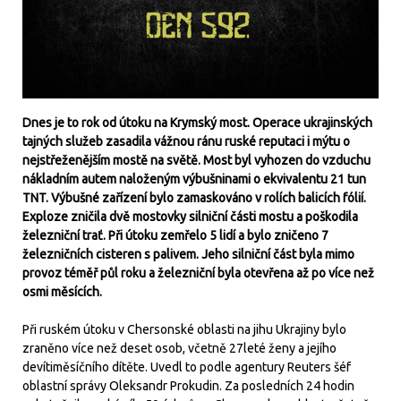
Dnes je to rok od útoku na Krymský most. Operace ukrajinských
tajných služeb zasadila vážnou ránu ruské reputaci i mýtu o
nejstřeženějším mostě na světě. Most byl vyhozen do vzduchu
nákladním autem naloženým výbušninami o ekvivalentu 21 tun
TNT. Výbušné zařízení bylo zamaskováno v rolích balicích fólií.
Exploze zničila dvě mostovky silniční části mostu a poškodila
železniční trať. Při útoku zemřelo 5 lidí a bylo zničeno 7
železničních cisteren s palivem. Jeho silniční část byla mimo
provoz téměř půl roku a železniční byla otevřena až po více než
osmi měsících.
Při ruském útoku v Chersonské oblasti na jihu Ukrajiny bylo
zraněno více než deset osob, včetně 27leté ženy a jejího
devítiměsíčního dítěte. Uvedl to podle agentury Reuters šéf
oblastní správy Oleksandr Prokudin. Za posledních 24 hodin