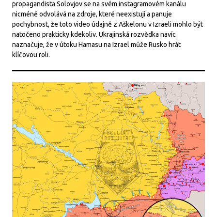
propagandista Solovjov se na svém instagramovém kanálu
nicméně odvolává na zdroje, které neexistují a panuje
pochybnost, že toto video údajně z Aškelonu v Izraeli mohlo být
natočeno prakticky kdekoliv. Ukrajinská rozvědka navíc
naznačuje, že v útoku Hamasu na Izrael může Rusko hrát
klíčovou roli.