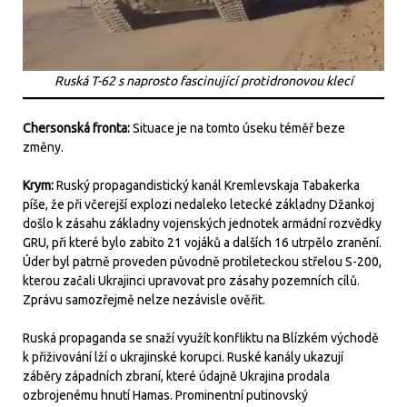
Ruská T-62 s naprosto fascinující protidronovou klecí
Chersonská fronta:
Situace je na tomto úseku téměř beze
změny.
Krym:
Ruský propagandistický kanál Kremlevskaja Tabakerka
píše, že při včerejší explozi nedaleko letecké základny Džankoj
došlo k zásahu základny vojenských jednotek armádní rozvědky
GRU, při které bylo zabito 21 vojáků a dalších 16 utrpělo zranění.
Úder byl patrně proveden původně protileteckou střelou S-200,
kterou začali Ukrajinci upravovat pro zásahy pozemních cílů.
Zprávu samozřejmě nelze nezávisle ověřit.
Ruská propaganda se snaží využít konfliktu na Blízkém východě
k přiživování lží o ukrajinské korupci. Ruské kanály ukazují
záběry západních zbraní, které údajně Ukrajina prodala
ozbrojenému hnutí Hamas. Prominentní putinovský