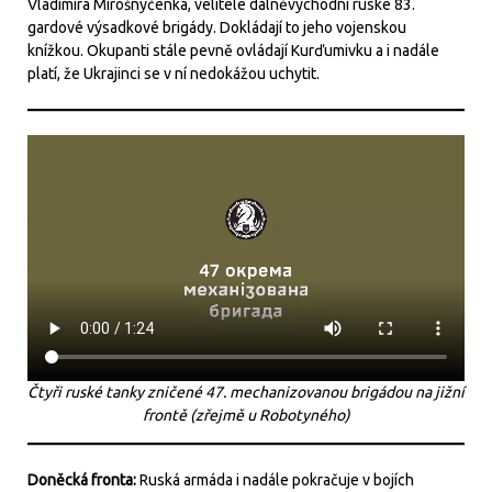
Vladimira Mirošnyčenka, velitele dálněvýchodní ruské 83.
gardové výsadkové brigády. Dokládají to jeho vojenskou
knížkou. Okupanti stále pevně ovládají Kurďumivku a i nadále
platí, že Ukrajinci se v ní nedokážou uchytit.
Čtyři ruské tanky zničené 47. mechanizovanou brigádou na jižní
frontě (zřejmě u Robotyného)
Doněcká fronta:
Ruská armáda i nadále pokračuje v bojích