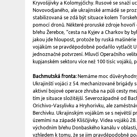
Kryvošijivky a Kolomyjčichy. Rusové se snaží u
Novovodjaného, ale ukrajinské armádě se proz
stabilizovaná se zdá být situace kolem Torskeh
pomocí dronů. Některé proruské zdroje hovoří
břehu Žerebce, “cesta na Kyjev a Charkov by b
jakou jde hloupost, protože by ruská mašinéri
vojákům se pravděpodobně podařilo vytlačit Uk
jednoznačné potvrzení. Mluvčí Operačního velit
kupjanském sektoru více než 100 tisíc vojáků, p
Bachmutská fronta:
Nemáme moc důvěryhodnýc
Ukrajinští vojáci z 54. mechanizované brigády se
aktivní bojové operace zhruba na půli cesty me
tím je situace složitější. Severozápadně od Ba
Orichivo-Vasylivku a Hryhorivku, ale zaměstnáva
Berchivku. Ukrajinským vojákům se s největší 
územími na západě Kliščijivky. Videa vojáků 28.
východním břehu Donbaského kanálu v oblasti, 
vzhledem k tomu, že se jim pravděpodobně poařil