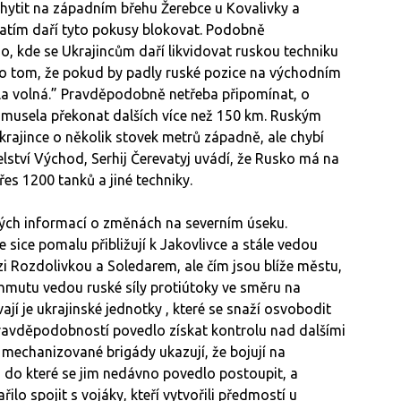
chytit na západním břehu Žerebce u Kovalivky a
atím daří tyto pokusy blokovat. Podobně
o, kde se Ukrajincům daří likvidovat ruskou techniku
 o tom, že pokud by padly ruské pozice na východním
yla volná.” Pravděpodobně netřeba připomínat, o
e musela překonat dalších více než 150 km. Ruským
rajince o několik stovek metrů západně, ale chybí
elství Východ, Serhij Čerevatyj uvádí, že Rusko má na
řes 1200 tanků a jiné techniky.
h informací o změnách na severním úseku.
 sice pomalu přibližují k Jakovlivce a stále vedou
zi Rozdolivkou a Soledarem, ale čím jsou blíže městu,
chmutu vedou ruské síly protiútoky ve směru na
jí je ukrajinské jednotky , které se snaží osvobodit
pravděpodobností povedlo získat kontrolu nad dalšími
 mechanizované brigády ukazují, že bojují na
do které se jim nedávno povedlo postoupit, a
o spojit s vojáky, kteří vytvořili předmostí u