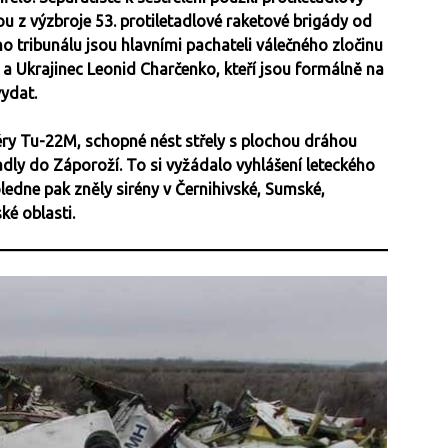
u z výzbroje 53. protiletadlové raketové brigády od
 tribunálu jsou hlavními pachateli válečného zločinu
 a Ukrajinec Leonid Charčenko, kteří jsou formálně na
 vydat.
éry Tu-22M, schopné nést střely s plochou dráhou
padly do Záporoží. To si vyžádalo vyhlášení leteckého
ledne pak zněly sirény v Černihivské, Sumské,
é oblasti.