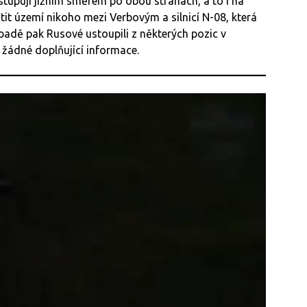
ostupují jižním směrem po obou stranách, a to i na
tit území nikoho mezi Verbovým a silnicí N-08, která
padě pak Rusové ustoupili z některých pozic v
žádné doplňující informace.