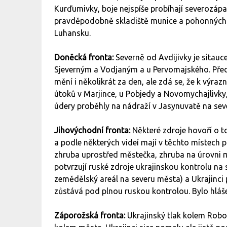
Kurďumivky, boje nejspíše probíhají severozápa
pravděpodobně skladiště munice a pohonných 
Luhansku.
Doněcká fronta:
Severně od Avdijivky je sitauc
Sjeverným a Vodjaným a u Pervomajského. Pře
mění i několikrát za den, ale zdá se, že k výr
útoků v Marjince, u Pobjedy a Novomychajlivky, 
údery proběhly na nádraží v Jasynuvatě na seve
Jihovýchodní fronta:
Některé zdroje hovoří o t
a podle některých videí mají v těchto místech p
zhruba uprostřed městečka, zhruba na úrovni 
potvrzují ruské zdroje ukrajinskou kontrolu n
zemědělský areál na severu města) a Ukrajinci 
zůstává pod plnou ruskou kontrolou. Bylo hláš
Záporožská fronta:
Ukrajinský tlak kolem Robo