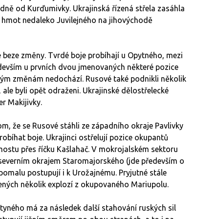
dně od Kurďumivky. Ukrajinská řízená střela zasáhla
hmot nedaleko Juvilejného na jihovýchodě
e beze změny. Tvrdé boje probíhají u Opytného, mezi
devším u prvních dvou jmenovaných některé pozice
azným změnám nedochází. Rusové také podnikli několik
ale byli opět odraženi. Ukrajinské dělostřelecké
r Makijivky.
om, že se Rusové stáhli ze západního okraje Pavlivky
robíhat boje. Ukrajinci ostřelují pozice okupantů
mostu přes říčku Kašlahač. V mokrojalském sektoru
a severním okrajem Staromajorského (jde především o
pomalu postupují i k Urožajnému. Pryjutné stále
ených několik explozí z okupovaného Mariupolu.
tyného má za následek další stahování ruských sil