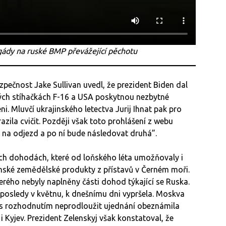
gády na ruské BMP převážející pěchotu
pečnost Jake Sullivan uvedl, že prezident Biden dal
kých stíhačkách F-16 a USA poskytnou nezbytné
i. Mluvčí ukrajinského letectva Jurij Ihnat pak pro
razila cvičit. Později však toto prohlášení z webu
á na odjezd a po ní bude následovat druhá”.
ých dohodách, které od loňského léta umožňovaly i
jinské zemědělské produkty z přístavů v Černém moři.
erého nebyly naplněny části dohod týkající se Ruska.
aposledy v květnu, k dnešnímu dni vypršela. Moskva
 s rozhodnutím neprodloužit ujednání obeznámila
 Kyjev. Prezident Zelenskyj však konstatoval, že