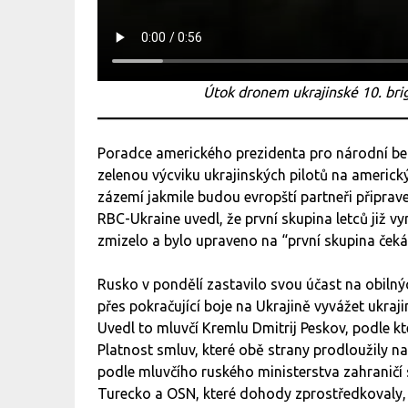
Útok dronem ukrajinské 10. bri
Poradce amerického prezidenta pro národní bez
zelenou výcviku ukrajinských pilotů na americ
zázemí jakmile budou evropští partneři připraven
RBC-Ukraine uvedl, že první skupina letců již vy
zmizelo a bylo upraveno na “první skupina ček
Rusko v pondělí zastavilo svou účast na obiln
přes pokračující boje na Ukrajině vyvážet ukra
Uvedl to mluvčí Kremlu Dmitrij Peskov, podle kt
Platnost smluv, které obě strany prodloužily n
podle mluvčího ruského ministerstva zahraničí
Turecko a OSN, které dohody zprostředkovaly, i