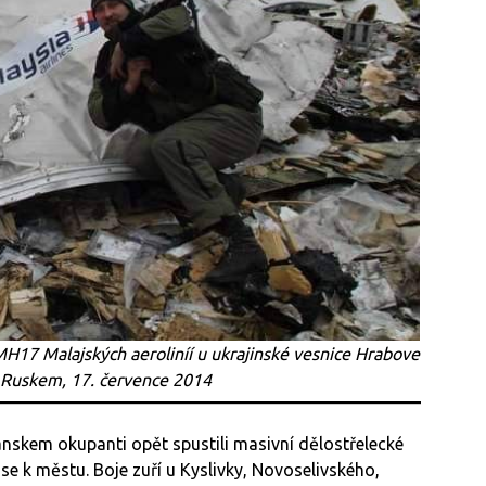
MH17 Malajských aeroliníí u ukrajinské vesnice Hrabove
 Ruskem, 17. července 2014
nskem okupanti opět spustili masivní dělostřelecké
t se k městu. Boje zuří u Kyslivky, Novoselivského,