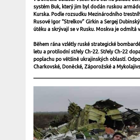
systém Buk, který jim byl dodán ruskou armádo
Kurska. Podle rozsudku Mezinárodního trestního
Rusové Igor “Strelkov” Girkin a Sergej Dubinský
útěku a skrývají se v Rusku. Moskva je odmítá
Během rána vzlétly ruské strategické bombard
letu a protilodní střely Ch-22. Střely Ch-22 do
poplachu po většině ukrajinských oblastí. Odpo
Charkovské, Doněcké, Záporožské a Mykolajivsk