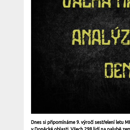
Dnes si připomínáme 9. výročí sestřelení letu 
v Doněcké oblasti. Všech 298 lidí na palubě zemř