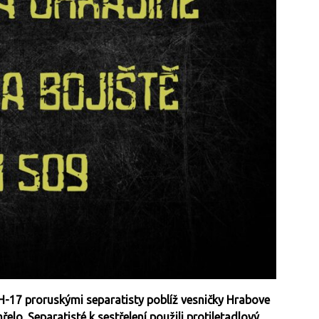
MH-17 proruskými separatisty poblíž vesničky Hrabove
elo. Separatisté k sestřelení použili protiletadlový