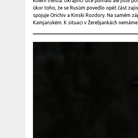
kolem města. Ukrajinci sice pomalu ale jistě p
úkor toho, že se Rusům povedlo opět část zajis
spojuje Orichiv a Kinski Rozdory. Na samém zá
Kamjanském. K situaci v Žerebjankách nemáme 