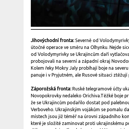
Jihovýchodní fronta:
Severně od Volodymyrivky
útočné operace ve směru na Olhynku. Nejde sic
od Volodymyrivky se Ukrajincům daří vytlačovat 
probojovali na severní a západní okraj Novodo
Kolem řeky Mokry Jaly probíhají boje na seve
panuje i v Pryjutném, ale Rusové situaci ztěžují
Záporožská fronta:
Ruské telegramové účty uka
Novopokrovky nedaleko Orichiva.Těžké boje prob
že se Ukrajincům podařilo dostat pod palebnou
Verboveho. Ukrajinským vojákům se pomalu dař
místech jsou již téměř na úrovni západního ko
které je složité zaminovat proti ukrajinskému 