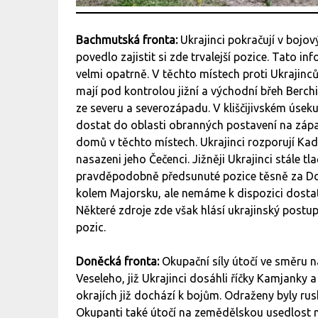
Bachmutská fronta:
Ukrajinci pokračují v bojo
povedlo zajistit si zde trvalejší pozice. Tato i
velmi opatrně. V těchto místech proti Ukrajinců
mají pod kontrolou jižní a východní břeh Berchi
ze severu a severozápadu. V kliščijivském úse
dostat do oblasti obranných postavení na záp
domů v těchto místech. Ukrajinci rozporují Ka
nasazeni jeho Čečenci. Jižněji Ukrajinci stále t
pravděpodobně předsunuté pozice těsně za Don
kolem Majorsku, ale nemáme k dispozici dostat
Některé zdroje zde však hlásí ukrajinský postu
pozic.
Doněcká fronta:
Okupační síly útočí ve směru 
Veseleho, již Ukrajinci dosáhli říčky Kamjanky a 
okrajích již dochází k bojům. Odraženy byly r
Okupanti také útočí na zemědělskou usedlost