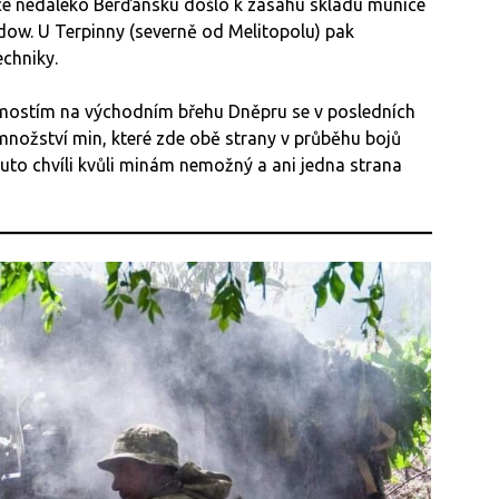
ce nedaleko Berďansku došlo k zásahu skladu munice
ow. U Terpinny (severně od Melitopolu) pak
echniky.
dmostím na východním břehu Dněpru se v posledních
 množství min, které zde obě strany v průběhu bojů
tuto chvíli kvůli minám nemožný a ani jedna strana