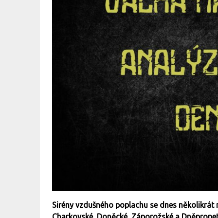
Sirény vzdušného poplachu se dnes několikrát 
Charkovské, Doněcké, Záporožské a Dněpropetr