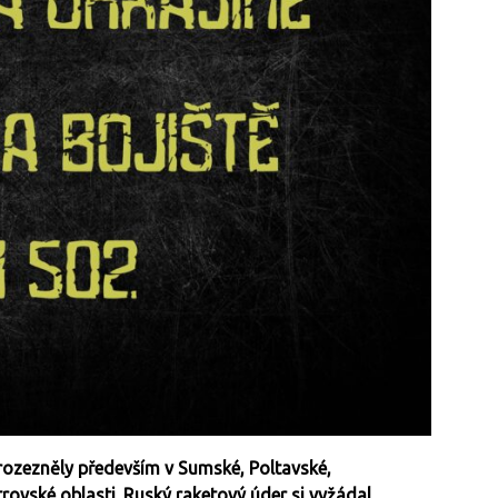
rozezněly především v Sumské, Poltavské,
ovské oblasti. Ruský raketový úder si vyžádal