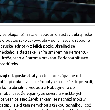
 se okupantům stále nepodařilo zastavit ukrajinské
e o postup jako takový, ale v polích severozápadně
ruské jednotky z jejich pozic. Ukrajinci se
něckého, a tlačí také jižním směrem na Kermenčuk.
ru Urožajneho a Staromajorskeho. Podobná situace
 protiútoky.
zují urkajinské ztráty na technice západne od
íhají v okolí vesnice Robotyne a ruské zdroje tvrdí,
 kontrolu silnici vedoucí z Robotyneho do
í obcházet Žerebjanky ze severu a v některých
nce vesnice. Nad Žerebjankami se nachází močály,
postupu, ale ti tam nemohou s těžkou technikou, což