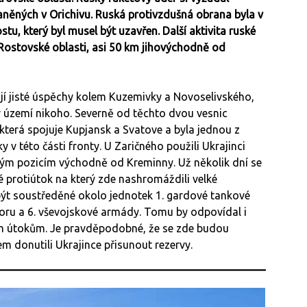
raněných v Orichivu. Ruská protivzdušná obrana byla v
tu, který byl musel být uzavřen. Další aktivita ruské
 Rostovské oblasti, asi 50 km jihovýchodně od
í jisté úspěchy kolem Kuzemivky a Novoselivského,
v území nikoho. Severně od těchto dvou vesnic
která spojuje Kupjansk a Svatove a byla jednou z
 v této části fronty. U Zaričného použili Ukrajinci
kým pozicím východně od Kreminny. Už několik dní se
é protiútok na který zde nashromáždili velké
y být soustředěné okolo jednotek 1. gardové tankové
ru a 6. vševojskové armády. Tomu by odpovídal i
ím útokům. Je pravděpodobné, že se zde budou
em donutili Ukrajince přisunout rezervy.