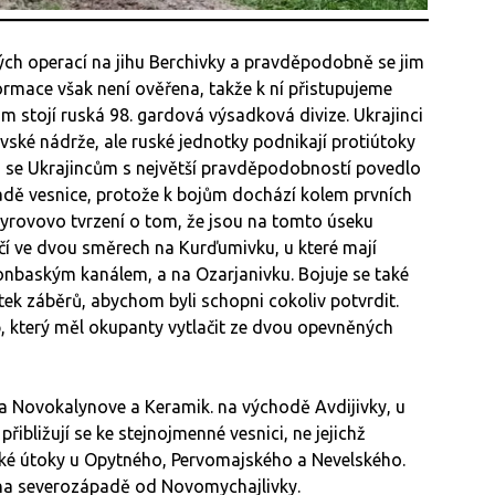
vých operací na jihu Berchivky a pravděpodobně se jim
nformace však není ověřena, takže k ní přistupujeme
m stojí ruská 98. gardová výsadková divize. Ukrajinci
vské nádrže, ale ruské jednotky podnikají protiútoky
ku se Ukrajincům s největší pravděpodobností povedlo
adě vesnice, protože k bojům dochází kolem prvních
dyrovovo tvrzení o tom, že jsou na tomto úseku
lačí ve dvou směrech na Kurďumivku, u které mají
baským kanálem, a na Ozarjanivku. Bojuje se také
ek záběrů, abychom byli schopni cokoliv potvrdit.
p, který měl okupanty vytlačit ze dvou opevněných
na Novokalynove a Keramik. na východě Avdijivky, u
přibližují se ke stejnojmenné vesnici, ne jejichž
uské útoky u Opytného, Pervomajského a Nevelského.
 na severozápadě od Novomychajlivky.