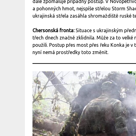
dále zpomaluje případný postup. V Novopetriv
a pohonných hmot, nejspíše střelou Storm Shad
ukrajinská střela zasáhla shromaždiště ruské t
Chersonská fronta:
Situace s ukrajinským pře
třech dnech značně zklidnila. Může za to velké
použili. Postup přes most přes řeku Konka je v 
nyní nemá prostředky toto změnit.