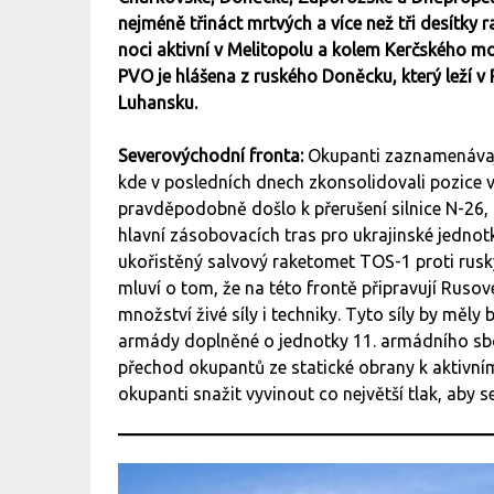
nejméně třináct mrtvých a více než tři desítky 
noci aktivní v Melitopolu a kolem Kerčského mos
PVO je hlášena z ruského Doněcku, který leží v
Luhansku.
Severovýchodní fronta:
Okupanti zaznamenávaj
kde v posledních dnech zkonsolidovali pozice 
pravděpodobně došlo k přerušení silnice N-26, 
hlavní zásobovacích tras pro ukrajinské jednotky
ukořistěný salvový raketomet TOS-1 proti rus
mluví o tom, že na této frontě připravují Rusov
množství živé síly i techniky. Tyto síly by měl
armády doplněné o jednotky 11. armádního sbo
přechod okupantů ze statické obrany k aktivn
okupanti snažit vyvinout co největší tlak, aby s