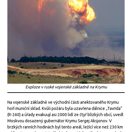
Exploze v ruské vojenské základně na Krymu
Na vojenské základně ve východní části anektovaného Krymu
hoří muniční sklad. Kvůli požáru byla uzavřena dálnice „Tavrida“
(R-260) a úřady evakuují asi 2000 lidí ze čtyř blízkých obcí, uvedl
Moskvou dosazený gubernátor Krymu Sergej Aksjonov. V
brzkých ranních hodinách byl tento areál, ležící více než 230 km