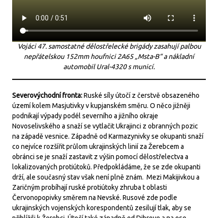
Vojáci 47. samostatné dělostřelecké brigády zasahují palbou
nepřátelskou 152mm houfnici 2A65 „Msta-B“ a nákladní
automobil Ural-4320 s municí.
Severovýchodní fronta:
Ruské síly útočí z čerstvě obsazeného
území kolem Masjutivky v kupjanském směru. O něco jižněji
podnikají výpady podél severního a jižního okraje
Novoselivského a snaží se vytlačit Ukrajinci z obranných pozic
na západě vesnice. Západně od Karmazynivky se okupanti snaží
co nejvíce rozšířit průlom ukrajinských linií za Žerebcem a
obránci se je snaží zastavit z výšin pomocí dělostřelectva a
lokalizovaných protiútoků. Předpokládáme, že se zde okupanti
drží, ale současný stav však není plně znám. Mezi Makijivkou a
Zaričným probíhají ruské protiútoky zhruba t oblasti
Červonopopivky směrem na Nevské. Rusové zde podle
ukrajinských vojenských korespondentů zesilují tlak, aby se