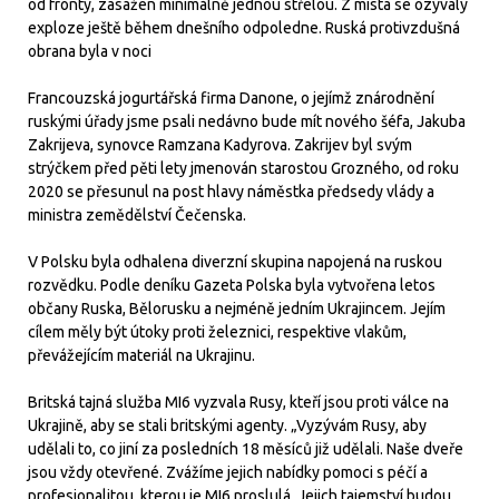
od fronty, zasažen minimálně jednou střelou. Z místa se ozývaly
exploze ještě během dnešního odpoledne. Ruská protivzdušná
obrana byla v noci
Francouzská jogurtářská firma Danone, o jejímž znárodnění
ruskými úřady jsme psali nedávno bude mít nového šéfa, Jakuba
Zakrijeva, synovce Ramzana Kadyrova. Zakrijev byl svým
strýčkem před pěti lety jmenován starostou Grozného, od roku
2020 se přesunul na post hlavy náměstka předsedy vlády a
ministra zemědělství Čečenska.
V Polsku byla odhalena diverzní skupina napojená na ruskou
rozvědku. Podle deníku Gazeta Polska byla vytvořena letos
občany Ruska, Bělorusku a nejméně jedním Ukrajincem. Jejím
cílem měly být útoky proti železnici, respektive vlakům,
převážejícím materiál na Ukrajinu.
Britská tajná služba MI6 vyzvala Rusy, kteří jsou proti válce na
Ukrajině, aby se stali britskými agenty. „Vyzývám Rusy, aby
udělali to, co jiní za posledních 18 měsíců již udělali. Naše dveře
jsou vždy otevřené. Zvážíme jejich nabídky pomoci s péčí a
profesionalitou, kterou je MI6 proslulá. Jejich tajemství budou