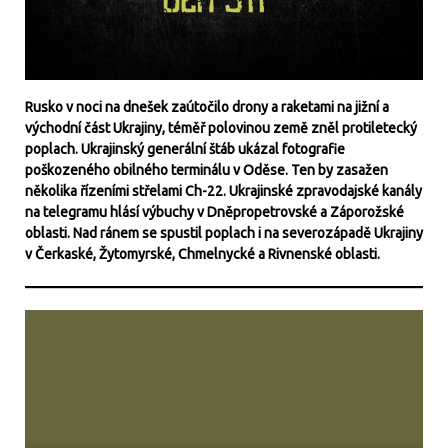
Rusko v noci na dnešek zaútočilo drony a raketami na jižní a
východní část Ukrajiny, téměř polovinou země zněl protiletecký
poplach. Ukrajinský generální štáb ukázal fotografie
poškozeného obilného terminálu v Oděse. Ten by zasažen
několika řízeními střelami Ch-22. Ukrajinské zpravodajské kanály
na telegramu hlásí výbuchy v Dněpropetrovské a Záporožské
oblasti. Nad ránem se spustil poplach i na severozápadě Ukrajiny
v Čerkaské, Žytomyrské, Chmelnycké a Rivnenské oblasti.