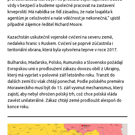
vždy v bezpečí a budeme společně pracovat na zastavení
krveprolití. Má nabídka se řídí zásadou, že naše loajalita k
agentům je celoživotní a naše vděčnost je nekonečná,” ujistil
případné zájemce ředitel Richard Moore.
Kazachstán uskutečnil vojenské cvičení na severu země,
nedaleko hranic s Ruskem. Cvičení se poprvé zúčastnila i
teritoriální obrana, která byla vytvořena teprve v roce 2017.
Bulharsko, Maďarsko, Polsko, Rumunsko a Slovensko požádají
Evropskou unii o prodloužení zákazu dovozu obilí z Ukrajiny,
který má vypršet v polovině září letošního roku. Tranzit do
dalších zemí EU však chtějí ponechat. Podle polského premiéra
Morawieckiho musí být do 15. září vyvinut mechanismus, který
zajistí, aby nebyl ohrožen polský trh, což chce polská vláda
zavést unilaterálně. Zákaz chtějí země prodloužit alespoň do
konce roku.