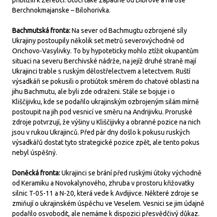
přiblížili k Žerebci. Útočí také západně od Dibrove a na ose
Berchnokmajanske – Bilohorivka.
Bachmutská fronta:
Na sever od Bachmugtu ozbrojené síly
Ukrajiny postoupily několik set metrů severovýchodně od
Orichovo-Vasylivky. To by hypoteticky mohlo ztížit okupantům
situaci na severu Berchivské nádrže, na jejíž druhé straně mají
Ukrajinci trable s ruským dělostřelectvem a letectvem. Ruští
výsadkáři se pokusili o protiútok směrem do chatové oblasti na
jihu Bachmutu, ale byli zde odraženi. Stále se bojuje i o
Kliščijivku, kde se podařilo ukrajinským ozbrojeným silám mírně
postoupit na jih pod vesnicí ve směru na Andrijivku. Proruské
zdroje potvrzují, že výšiny u Kliščijivky a obranné pozice na nich
jsou v rukou Ukrajinců. Před pár dny došlo k pokusu ruských
výsadkářů dostat tyto strategické pozice zpět, ale tento pokus
nebyl úspěšný.
Doněcká fronta:
Ukrajinci se brání před ruskými útoky východně
od Keramiku a Novokalynového, zhruba v prostoru křižovatky
silnic T-05-11 a N-20, která vede k Avdijivce. Některé zdroje se
zmiňují o ukrajinském úspěchu ve Veselem. Vesnici se jim údajně
podařilo osvobodit, ale nemáme k dispozici přesvědčivý důkaz.