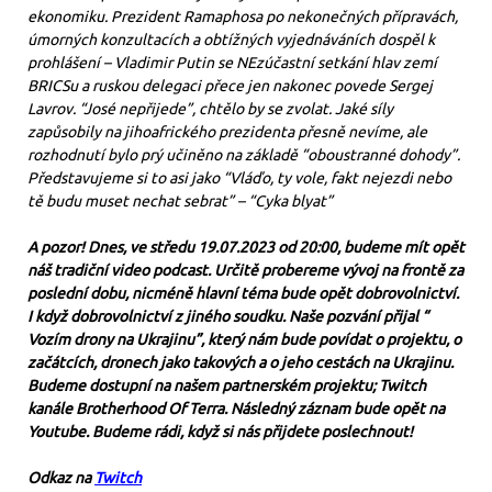
ekonomiku. Prezident Ramaphosa po nekonečných přípravách,
úmorných konzultacích a obtížných vyjednáváních dospěl k
prohlášení – Vladimir Putin se NEzúčastní setkání hlav zemí
BRICSu a ruskou delegaci přece jen nakonec povede Sergej
Lavrov. “José nepřijede”, chtělo by se zvolat. Jaké síly
zapůsobily na jihoafrického prezidenta přesně nevíme, ale
rozhodnutí bylo prý učiněno na základě “oboustranné dohody”.
Představujeme si to asi jako “Vláďo, ty vole, fakt nejezdi nebo
tě budu muset nechat sebrat” – “Cyka blyat”
A pozor! Dnes, ve středu 19.07.2023 od 20:00, budeme mít opět
náš tradiční video podcast. Určitě probereme vývoj na frontě za
poslední dobu, nicméně hlavní téma bude opět dobrovolnictví.
I když dobrovolnictví z jiného soudku. Naše pozvání přijal “
Vozím drony na Ukrajinu”, který nám bude povídat o projektu, o
začátcích, dronech jako takových a o jeho cestách na Ukrajinu.
Budeme dostupní na našem partnerském projektu; Twitch
kanále Brotherhood Of Terra. Následný záznam bude opět na
Youtube. Budeme rádi, když si nás přijdete poslechnout!
Odkaz na
Twitch