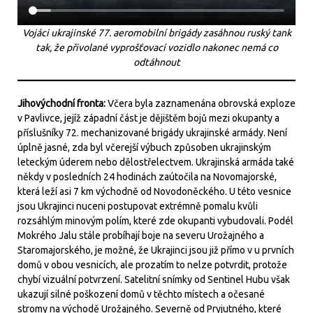
Vojáci ukrajinské 77. aeromobilní brigády zasáhnou ruský tank
tak, že přivolané vyprošťovací vozidlo nakonec nemá co
odtáhnout
Jihovýchodní fronta:
Včera byla zaznamenána obrovská exploze
v Pavlivce, jejíž západní část je dějištěm bojů mezi okupanty a
příslušníky 72. mechanizované brigády ukrajinské armády. Není
úplně jasné, zda byl včerejší výbuch způsoben ukrajinským
leteckým úderem nebo dělostřelectvem. Ukrajinská armáda také
někdy v posledních 24 hodinách zaútočila na Novomajorské,
která leží asi 7 km východně od Novodoněckého. U této vesnice
jsou Ukrajinci nuceni postupovat extrémně pomalu kvůli
rozsáhlým minovým polím, které zde okupanti vybudovali. Podél
Mokrého Jalu stále probíhají boje na severu Urožajného a
Staromajorského, je možné, že Ukrajinci jsou již přímo v u prvních
domů v obou vesnicích, ale prozatím to nelze potvrdit, protože
chybí vizuální potvrzení. Satelitní snímky od Sentinel Hubu však
ukazují silné poškození domů v těchto místech a očesané
stromy na východě Urožajného. Severně od Pryjutného, které