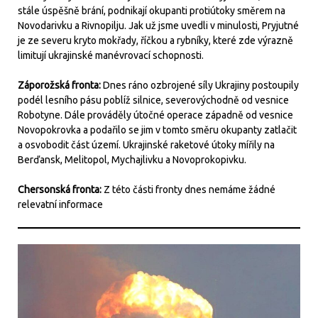
stále úspěšně brání, podnikají okupanti protiútoky směrem na
Novodarivku a Rivnopilju. Jak už jsme uvedli v minulosti, Pryjutné
je ze severu kryto mokřady, říčkou a rybníky, které zde výrazně
limitují ukrajinské manévrovací schopnosti.
Záporožská fronta:
Dnes ráno ozbrojené síly Ukrajiny postoupily
podél lesního pásu poblíž silnice, severovýchodně od vesnice
Robotyne. Dále prováděly útočné operace západně od vesnice
Novopokrovka a podařilo se jim v tomto směru okupanty zatlačit
a osvobodit část území. Ukrajinské raketové útoky mířily na
Berďansk, Melitopol, Mychajlivku a Novoprokopivku.
Chersonská fronta:
Z této části fronty dnes nemáme žádné
relevatní informace