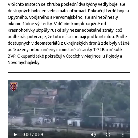
V těchto místech se zhruba poslední dva týdny vedly boje, ale
dostupných bylo jen velmi málo informací. Pokračují tvrdé boje u
Opytného, Vodjaného a Pervomajského, ale ani nepřinesly
nikomu žádné výsledky. V důlním komplexu jižně od
Krasnohorivky utrpěly ruské síly nezanedbatelné ztráty, což
podle nás potvrzuje, že toto místo nemají pod kontrolou. Podle
dostupných videomateriálů z ukrajinských dronů zde byly vážně
poškozeny nebo zničeny minimálně tři tanky T-72B a několik
BVP. Okupanti také pokračují v útocích v Marjince, u Pojedy a
Novomychajlivky.