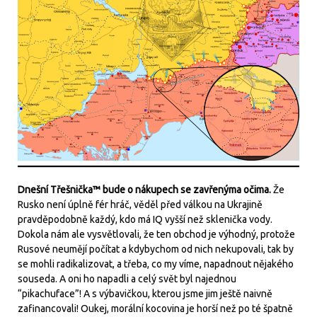
Dnešní Třešnička™ bude o nákupech se zavřenýma očima.
Že
Rusko není úplně fér hráč, věděl před válkou na Ukrajině
pravděpodobně každý, kdo má IQ vyšší než sklenička vody.
Dokola nám ale vysvětlovali, že ten obchod je výhodný, protože
Rusové neumějí počítat a kdybychom od nich nekupovali, tak by
se mohli radikalizovat, a třeba, co my víme, napadnout nějakého
souseda. A oni ho napadli a celý svět byl najednou
“pikachuface”! A s výbavičkou, kterou jsme jim ještě naivně
zafinancovali! Oukej, morální kocovina je horší než po té špatně