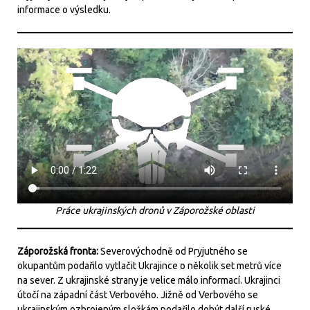
informace o výsledku.
Práce ukrajinských dronů v Záporožské oblasti
Záporožská fronta:
Severovýchodně od Pryjutného se
okupantům podařilo vytlačit Ukrajince o několik set metrů více
na sever. Z ukrajinské strany je velice málo informací. Ukrajinci
útočí na západní část Verbového. Jižně od Verbového se
ukrajinským ozbrojeným složkám podařilo dobýt další ruské