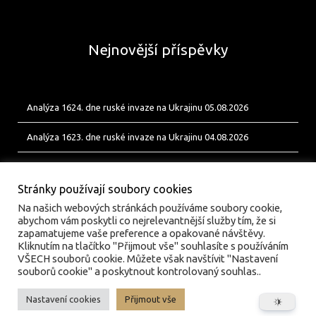
Nejnovější příspěvky
Analýza 1624. dne ruské invaze na Ukrajinu 05.08.2026
Analýza 1623. dne ruské invaze na Ukrajinu 04.08.2026
Analýza 1622. dne ruské invaze na Ukrajinu 03.08.2026
Stránky používají soubory cookies
Na našich webových stránkách používáme soubory cookie,
abychom vám poskytli co nejrelevantnější služby tím, že si
zapamatujeme vaše preference a opakované návštěvy.
Kliknutím na tlačítko "Přijmout vše" souhlasíte s používáním
VŠECH souborů cookie. Můžete však navštívit "Nastavení
souborů cookie" a poskytnout kontrolovaný souhlas..
Nastavení cookies
Přijmout vše
© valka.online | Vydavatel: Jan Tofl, Plzeň | ISSN 3029-
6420