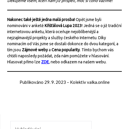
Děkujeme všem, kteří nám již přispěli, moc si toho vážíme!
Nakonec také ještě jedna malá prosba!
Opět jsme byli
nominováni v anketě
Křišťálová Lupa 2023
! Jedná se o již tradiční
internetovou anketu, která oceňuje nejoblíbenější a
nejzajímavější projekty a služby českého Internetu. Díky
nominacím od Vás jsme se dostali dokonce do dvou kategorií, a
tím jsou
Zájmové weby
a
Cena popularity
. Tímto bychom vás
chtěli naposledy požádat, zda nám pomůžete v hlasování.
Hlasovat přímo lze
ZDE
, nebo odkazem na našem webu.
Publikováno
29. 9. 2023
–
Kolektiv valka.online