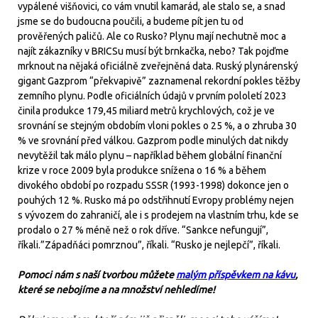
vypálené višňovici, co vám vnutil kamarád, ale stalo se, a snad
jsme se do budoucna poučili, a budeme pít jen tu od
prověřených paličů. Ale co Rusko? Plynu mají nechutně moc a
najít zákazníky v BRICSu musí být brnkačka, nebo? Tak pojďme
mrknout na nějaká oficiálně zveřejněná data. Ruský plynárenský
gigant Gazprom “překvapivě” zaznamenal rekordní pokles těžby
zemního plynu. Podle oficiálních údajů v prvním pololetí 2023
činila produkce 179,45 miliard metrů krychlových, což je ve
srovnání se stejným obdobím vloni pokles o 25 %, a o zhruba 30
% ve srovnání před válkou. Gazprom podle minulých dat nikdy
nevytěžil tak málo plynu – například během globální finanční
krize v roce 2009 byla produkce snížena o 16 % a během
divokého období po rozpadu SSSR (1993-1998) dokonce jen o
pouhých 12 %. Rusko má po odstřihnutí Evropy problémy nejen
s vývozem do zahraničí, ale i s prodejem na vlastním trhu, kde se
prodalo o 27 % méně než o rok dříve. “Sankce nefungují”,
říkali.”Západňáci pomrznou”, říkali. “Rusko je nejlepčí”, říkali.
Pomoci nám s naší tvorbou můžete
malým příspěvkem na kávu
,
které se nebojíme a na množství nehledíme!