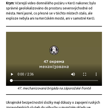
Krym:
Včerejší video domnělého požáru v Kerči nakonec bylo
správně geolokalizováno do prostoru severovýchodně od
města. Není jasné, co přesně se v těchto místech stalo, ale
exploze nebyla ani na Kerčském mostě, ani v samotné Kerči.
47. mechanizovaná brigáda na záporožské frontě
Ukrajinské bezpečnostní složky mají důkazy o zapojení ruských
zpravodajských služeb do výbuchu v muničním skladu ve