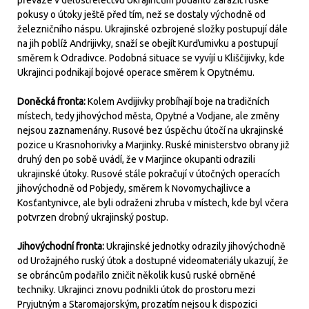
převaze v dělostřelectvu Ukrajincům podařilo zarazit ruské
pokusy o útoky ještě před tím, než se dostaly východně od
železničního náspu. Ukrajinské ozbrojené složky postupují dále
na jih poblíž Andrijivky, snaží se obejít Kurďumivku a postupují
směrem k Odradivce. Podobná situace se vyvíjí u Kliščijivky, kde
Ukrajinci podnikají bojové operace směrem k Opytnému.
Doněcká fronta:
Kolem Avdijivky probíhají boje na tradičních
místech, tedy jihovýchod města, Opytné a Vodjane, ale změny
nejsou zaznamenány. Rusové bez úspěchu útočí na ukrajinské
pozice u Krasnohorivky a Marjinky. Ruské ministerstvo obrany již
druhý den po sobě uvádí, že v Marjince okupanti odrazili
ukrajinské útoky. Rusové stále pokračují v útočných operacích
jihovýchodně od Pobjedy, směrem k Novomychajlivce a
Kosťantynivce, ale byli odraženi zhruba v místech, kde byl včera
potvrzen drobný ukrajinský postup.
Jihovýchodní fronta:
Ukrajinské jednotky odrazily jihovýchodně
od Urožajného ruský útok a dostupné videomateriály ukazují, že
se obráncům podařilo zničit několik kusů ruské obrněné
techniky. Ukrajinci znovu podnikli útok do prostoru mezi
Pryjutným a Staromajorským, prozatím nejsou k dispozici