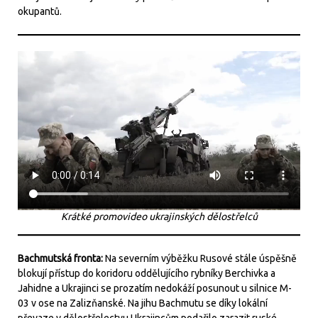
okupantů.
Krátké promovideo ukrajinských dělostřelců
Bachmutská fronta:
Na severním výběžku Rusové stále úspěšně
blokují přístup do koridoru oddělujícího rybníky Berchivka a
Jahidne a Ukrajinci se prozatím nedokáží posunout u silnice M-
03 v ose na Zalizňanské.
Na jihu Bachmutu se díky lokální