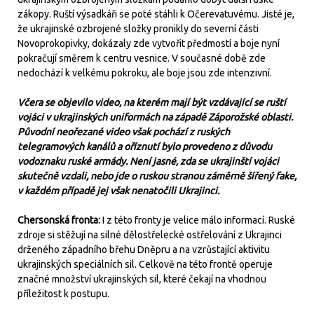
zákopy. Ruští výsadkáři se poté stáhli k Očerevatuvému. Jisté je,
že ukrajinské ozbrojené složky pronikly do severní části
Novoprokopivky, dokázaly zde vytvořit předmostí a boje nyní
pokračují směrem k centru vesnice. V současné době zde
nedochází k velkému pokroku, ale boje jsou zde intenzivní.
Včera se objevilo video, na kterém mají být vzdávající se ruští
vojáci v ukrajinských uniformách na západě Záporožské oblasti.
Původní neořezané video však pochází z ruských
telegramových kanálů a oříznutí bylo provedeno z důvodu
vodoznaku ruské armády. Není jasné, zda se ukrajinští vojáci
skutečně vzdali, nebo jde o ruskou stranou záměrně šířený fake,
v každém případě jej však nenatočili Ukrajinci.
Chersonská fronta:
I z této fronty je velice málo informací. Ruské
zdroje si stěžují na silné dělostřelecké ostřelování z Ukrajinci
drženého západního břehu Dněpru a na vzrůstající aktivitu
ukrajinských speciálních sil. Celkově na této frontě operuje
značné množství ukrajinských sil, které čekají na vhodnou
příležitost k postupu.