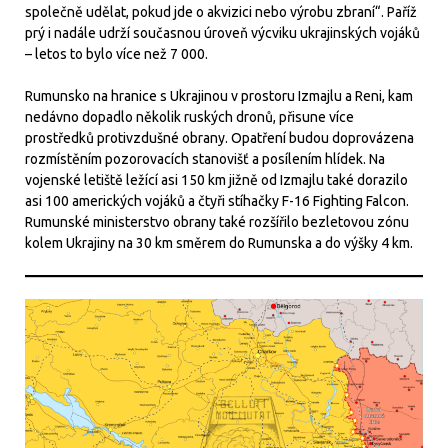
společně udělat, pokud jde o akvizici nebo výrobu zbraní“. Paříž
prý i nadále udrží současnou úroveň výcviku ukrajinských vojáků
– letos to bylo více než 7 000.
Rumunsko na hranice s Ukrajinou v prostoru Izmajlu a Reni, kam
nedávno dopadlo několik ruských dronů, přisune více
prostředků protivzdušné obrany. Opatření budou doprovázena
rozmístěním pozorovacích stanovišť a posílením hlídek. Na
vojenské letiště ležící asi 150 km jižně od Izmajlu také dorazilo
asi 100 amerických vojáků a čtyři stíhačky F-16 Fighting Falcon.
Rumunské ministerstvo obrany také rozšířilo bezletovou zónu
kolem Ukrajiny na 30 km směrem do Rumunska a do výšky 4 km.