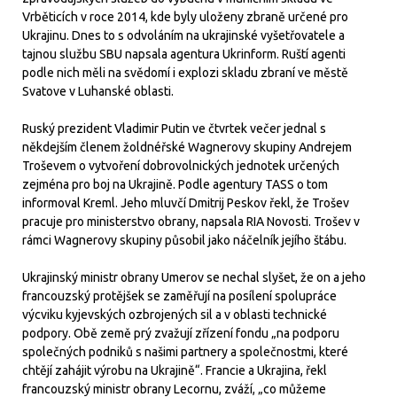
Vrběticích v roce 2014, kde byly uloženy zbraně určené pro
Ukrajinu. Dnes to s odvoláním na ukrajinské vyšetřovatele a
tajnou službu SBU napsala agentura Ukrinform. Ruští agenti
podle nich měli na svědomí i explozi skladu zbraní ve městě
Svatove v Luhanské oblasti.
Ruský prezident Vladimir Putin ve čtvrtek večer jednal s
někdejším členem žoldnéřské Wagnerovy skupiny Andrejem
Troševem o vytvoření dobrovolnických jednotek určených
zejména pro boj na Ukrajině. Podle agentury TASS o tom
informoval Kreml. Jeho mluvčí Dmitrij Peskov řekl, že Trošev
pracuje pro ministerstvo obrany, napsala RIA Novosti. Trošev v
rámci Wagnerovy skupiny působil jako náčelník jejího štábu.
Ukrajinský ministr obrany Umerov se nechal slyšet, že on a jeho
francouzský protějšek se zaměřují na posílení spolupráce
výcviku kyjevských ozbrojených sil a v oblasti technické
podpory. Obě země prý zvažují zřízení fondu „na podporu
společných podniků s našimi partnery a společnostmi, které
chtějí zahájit výrobu na Ukrajině“. Francie a Ukrajina, řekl
francouzský ministr obrany Lecornu, zváží, „co můžeme