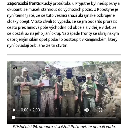
Záporožská fronta:
Ruský protiútoku u Pryjutne byl neúspěšný a
okupanti se museli stáhnout do výchozích pozic. U Robotyne je
nyní téměř jisté, že se tuto vesnici snaží ukrajinské ozbrojené
složky obejít. V tuto chvíli to vypadá, že se jim podařilo prorazit
cestu přes minová pole východně od obce a z videí je vidět, že
se dostali až na jeho jižní okraj. Na západě fronty se ukrajinským
ozbrojeným silám opět podařilo postoupit v Kamjanském, který
nyní ovládají přibližně ze tří čtvrtin.
Příslučníci 96. praporu si stěžují Putinovi, že nemají vodu,