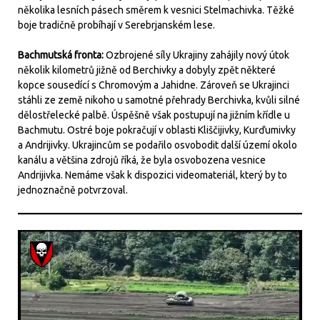
několika lesních pásech směrem k vesnici Stelmachivka. Těžké
boje tradičně probíhají v Serebrjanském lese.
Bachmutská fronta:
Ozbrojené síly Ukrajiny zahájily nový útok
několik kilometrů jižně od Berchivky a dobyly zpět některé
kopce sousedící s Chromovým a Jahidne. Zároveň se Ukrajinci
stáhli ze země nikoho u samotné přehrady Berchivka, kvůli silné
dělostřelecké palbě. Úspěšně však postupují na jižním křídle u
Bachmutu. Ostré boje pokračují v oblasti Kliščijivky, Kurďumivky
a Andrijivky. Ukrajincům se podařilo osvobodit další území okolo
kanálu a většina zdrojů říká, že byla osvobozena vesnice
Andrijivka. Nemáme však k dispozici videomateriál, který by to
jednoznačně potvrzoval.