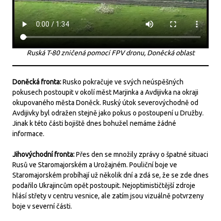
Ruská T-80 zničená pomocí FPV dronu, Doněcká oblast
Doněcká fronta:
Rusko pokračuje ve svých neúspěšných
pokusech postoupit v okolí měst Marjinka a Avdijivka na okraji
okupovaného města Doněck. Ruský útok severovýchodně od
Avdijivky byl odražen stejně jako pokus o postoupení u Družby.
Jinak k této části bojiště dnes bohužel nemáme žádné
informace.
Jihovýchodní fronta:
Přes den se množily zprávy o špatné situaci
Rusů ve Staromajorském a Urožajném. Pouliční boje ve
Staromajorském probíhají už několik dní a zdá se, že se zde dnes
podařilo Ukrajincům opět postoupit. Nejoptimističtější zdroje
hlásí střety v centru vesnice, ale zatím jsou vizuálně potvrzeny
boje v severní části.