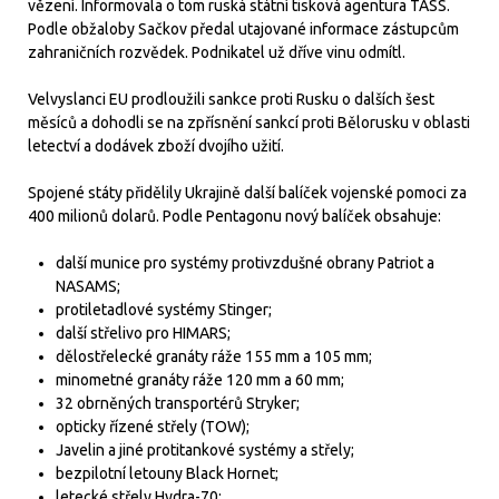
vězení. Informovala o tom ruská státní tisková agentura TASS.
Podle obžaloby Sačkov předal utajované informace zástupcům
zahraničních rozvědek. Podnikatel už dříve vinu odmítl.
Velvyslanci EU prodloužili sankce proti Rusku o dalších šest
měsíců a dohodli se na zpřísnění sankcí proti Bělorusku v oblasti
letectví a dodávek zboží dvojího užití.
Spojené státy přidělily Ukrajině další balíček vojenské pomoci za
400 milionů dolarů. Podle Pentagonu nový balíček obsahuje:
další munice pro systémy protivzdušné obrany Patriot a
NASAMS;
protiletadlové systémy Stinger;
další střelivo pro HIMARS;
dělostřelecké granáty ráže 155 mm a 105 mm;
minometné granáty ráže 120 mm a 60 mm;
32 obrněných transportérů Stryker;
opticky řízené střely (TOW);
Javelin a jiné protitankové systémy a střely;
bezpilotní letouny Black Hornet;
letecké střely Hydra-70;