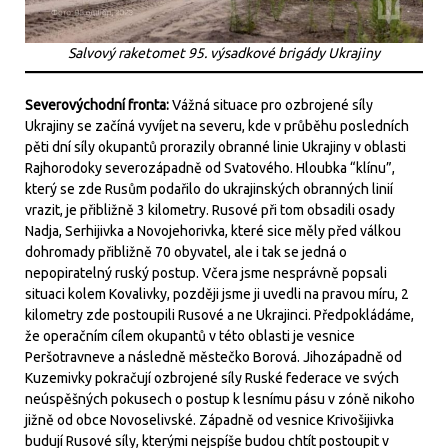
Salvový raketomet 95. výsadkové brigády Ukrajiny
Severovýchodní fronta:
Vážná situace pro ozbrojené síly
Ukrajiny se začíná vyvíjet na severu, kde v průběhu posledních
pěti dní síly okupantů prorazily obranné linie Ukrajiny v oblasti
Rajhorodoky severozápadně od Svatového. Hloubka “klínu”,
který se zde Rusům podařilo do ukrajinských obranných linií
vrazit, je přibližně 3 kilometry. Rusové při tom obsadili osady
Nadja, Serhijivka a Novojehorivka, které sice měly před válkou
dohromady přibližně 70 obyvatel, ale i tak se jedná o
nepopiratelný ruský postup. Včera jsme nesprávně popsali
situaci kolem Kovalivky, později jsme ji uvedli na pravou míru, 2
kilometry zde postoupili Rusové a ne Ukrajinci. Předpokládáme,
že operačním cílem okupantů v této oblasti je vesnice
Peršotravneve a následně městečko Borová. Jihozápadně od
Kuzemivky pokračují ozbrojené síly Ruské federace ve svých
neúspěšných pokusech o postup k lesnímu pásu v zóně nikoho
jižně od obce Novoselivské. Západně od vesnice Krivošijivka
budují Rusové síly, kterými nejspíše budou chtít postoupit v