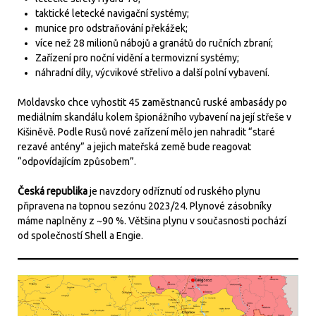
taktické letecké navigační systémy;
munice pro odstraňování překážek;
více než 28 milionů nábojů a granátů do ručních zbraní;
Zařízení pro noční vidění a termovizní systémy;
náhradní díly, výcvikové střelivo a další polní vybavení.
Moldavsko chce vyhostit 45 zaměstnanců ruské ambasády po
mediálním skandálu kolem špionážního vybavení na její střeše v
Kišiněvě. Podle Rusů nové zařízení mělo jen nahradit “staré
rezavé antény” a jejich mateřská země bude reagovat
“odpovídajícím způsobem”.
Česká republika
je navzdory odříznutí od ruského plynu
připravena na topnou sezónu 2023/24. Plynové zásobníky
máme naplněny z ~90 %. Většina plynu v současnosti pochází
od společností Shell a Engie.