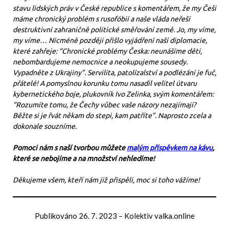
stavu lidských práv v České republice s komentářem, že my Češi
máme chronický problém s rusofóbií a naše vláda neřeší
destruktivní zahraničně politické směřování země. Jo, my víme,
my víme… Nicméně později přišlo vyjádření naší diplomacie,
které zahřeje: “Chronické problémy Česka: neunášíme děti,
nebombardujeme nemocnice a neokupujeme sousedy.
Vypadněte z Ukrajiny”. Servilita, patolízalství a podlézání je fuč,
přátelé! A pomyslnou korunku tomu nasadil velitel útvaru
kybernetického boje, plukovník Ivo Zelinka, svým komentářem:
“Rozumíte tomu, že Čechy vůbec vaše názory nezajímají?
Běžte si je řvát někam do stepi, kam patříte”. Naprosto zcela a
dokonale souzníme.
Pomoci nám s naší tvorbou můžete
malým příspěvkem na kávu
,
které se nebojíme a na množství nehledíme!
Děkujeme všem, kteří nám již přispěli, moc si toho vážíme!
Publikováno
26. 7. 2023
–
Kolektiv valka.online