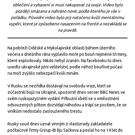
oblečení a vybavení si musí nakupovat za svoje. Video bylo
později smázano a nahráno nové, podle kterého je vše v
pořádku. Původní video bylo prý natočeno kvůli mentálnímu
vypětí, které je způsobeno nasazením na frontě a nezakládá se
na pravdě.
Na pobřeží Oděské a Mykolajivské oblasti během úterního
večera a dnešního rána vyplavilo moře po bouři nejméně tři miny,
které explodovaly. Nikdo nebyl zraněn. Na facebooku to dnes
uvedlo ukrajinské jižní velitelství, podle něhož bouřlivé počasí
na moři zvýšilo nebezpečí kvůli minám.
V Rusku se nezřídka dostávají na svobodu vrazi, kteří se
zúčastnili bojů na Ukrajině, upozornil dnes server BBC News ve
svém ruskojazyčném vydání. Příbuzní obětí se o omilostnění
odsouzených přitom dozvídají náhodou a trápí se pocitem, že se
viníkům nedostalo zaslouženého trestu.
Ruský soud dnes uznal vinným z vlastizrady zakladatele
počítačové firmy Group-IB Ilju Sačkova a poslal ho na 14 let do