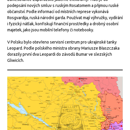
podepsání nových smluv s ruským Rosatomem a přijmou ruské
občanství. Podle informací od místních represe vykonává
Rosgvardija, ruská národní garda. Používat mají výhružky, vydírání
i fyzický nátlak, konfiskují finanční prostředky a drobný osobní
majetek, jako jsou mobilní telefony či notebooky.
V Polsku bylo otevřeno servisní centrum pro ukrajinské tanky
Leopard. Podle polského ministra obrany Mariusze Błaszczaka
dorazily první dva Leopardi do závodů Bumar ve slezských
Gliwicích.