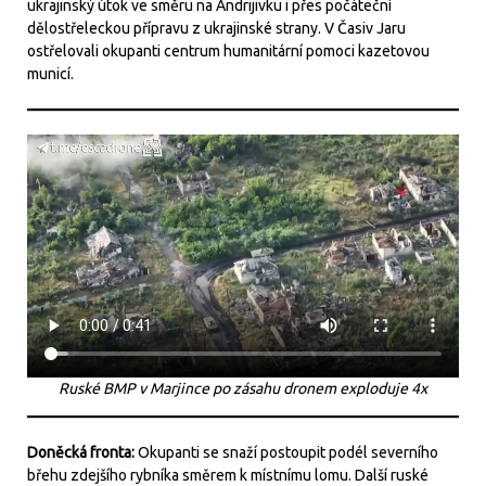
ukrajinský útok ve směru na Andrijivku i přes počáteční
dělostřeleckou přípravu z ukrajinské strany. V Časiv Jaru
ostřelovali okupanti centrum humanitární pomoci kazetovou
municí.
Ruské BMP v Marjince po zásahu dronem exploduje 4x
Doněcká fronta:
Okupanti se snaží postoupit podél severního
břehu zdejšího rybníka směrem k místnímu lomu. Další ruské