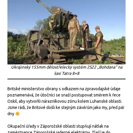
Ukrajinský 155mm dělostřelecký systém 2S22 „Bohdana“ na
šasi Tatra 8×8
Britské ministerstvo obrany s odkazem na zpravodajské údaje
poznamenává, že útočníci se snaží postupovat směrem k řece
Oskil, aby vytvořili nárazníkovou zónu kolem Luhanské oblasti.
Jsme rádi, že Britové došli ke stejným závěrům jako my, před pár
dny
Okupační úřady v Záporožské oblasti stupňují nátlak na
zaměstnance Záporožské jaderné elektrárny. Tlačí je do