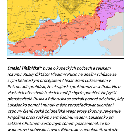
Dnešní Třešnička™
bude o kupeckých počtech a selském
rozumu. Ruský diktátor Vladimir Putin na dnešní schůzce se
svým běloruským protějškem Alexandrem Lukašenkem v
Petrohradě prohlásil, že ukrajinská protiofenzíva selhala. No o
vlastních ofenzivních akcích raději chytře pomlčel. Nejvyšší
představitelé Ruska a Běloruska se setkali poprvé od chvíle, kdy
Lukašenko pomohl minulý měsíc zprostředkovat ukončení
vzpoury členů ruské žoldnéřské Wagnerovy skupiny Jevgenije
Prigožina proti ruskému armádnímu vedení. Lukašenko při
setkání s Putinem žertovným tónem poznamenal, že ho
wagnerovci pobývající nyní v Bělorusku znepokojují, protože