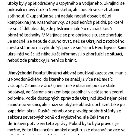
útoky byly opět odraženy u Opytného a Vodjaného. Ukrajinci se
pokusili o nový útok u Nevelského, ale museli se se ztrátami
stáhnout. Okupantům se ani nadále nedaří obsadit důlní
komplex na jihu Krasnohorivky. Za posledních pět dní, po které
se snaží důl obsadit, zde přišli minimálně o dvanáct kusů
obrněné techniky. V Marjince se pro obránce situace zhoršuje.
Je možné, že nebude dlouho trvat, než se Ukrajinci z rozbitého
města stáhnou na výhodnější pozice směrem k Heorhijivce. Sami
ukrajinští vojáci již několikrát informovali o zhoršující se situaci,
neboť zde prakticky již není co bránit.
Jihovýchodní fronta:
Ukrajinci aktivně používají kazetovou munici
u Novodoněckého, do kterého se snaží již více než měsíc
vstoupit. Zatímco v Urožajném ruské obranné pozice stále
odolávají, ve Staromajorském boje probíhají v celé jeho severní
polovině. Podle dostupných zpráv zde Ukrajinci útočí nejen přes
samotnou vesnici, ale snaží se obytné oblasti obcházet také po
západním okraji. Ruské jednotky se pravděpodobně stáhly ze
sektoru severovýchodně od Pryjutného, ale čekáme na
definitivní potvrzení této zprávy. Pokud by to byla pravda, je
možné, že to Ukrajincům umožní obejít ruské obranné pozice ve