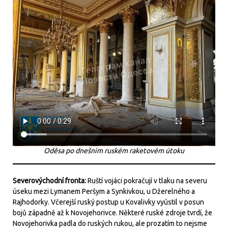
Oděsa po dnešním ruském raketovém útoku
Severovýchodní fronta:
Ruští vojáci pokračují v tlaku na severu
úseku mezi Lymanem Peršym a Synkivkou, u Džerelného a
Rajhodorky. Včerejší ruský postup u Kovalivky vyústil v posun
bojů západně až k Novojehorivce. Některé ruské zdroje tvrdí, že
Novojehorivka padla do ruských rukou, ale prozatím to nejsme