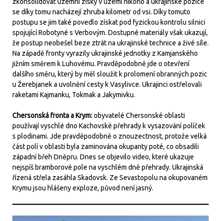
zkonsolidovat územní zisky v území nikoho a ukrajinské pozice
se díky tomu nacházejí zhruba kilometr od vsi. Díky tomuto
postupu se jim také povedlo získat pod fyzickou kontrolu silnici
spojující Robotyné s Verbovým. Dostupné materiály však ukazují,
že postup neobešel beze ztrát na ukrajinské technice a živé síle.
Na západě fronty vyrazily ukrajinské jednotky z Kamjanského
jižním směrem k Luhovému. Pravděpodobně jde o otevření
dalšího směru, který by měl sloužit k prolomení obranných pozic
u Žerebjanek a uvolnění cesty k Vasylivce. Ukrajinci ostřelovali
raketami Kajmanku, Tokmak a Jakymivku.
Chersonská fronta a Krym:
obyvatelé Chersonské oblasti
používají vyschlé dno Kachovské přehrady k vysazování políček
s plodinami. Jde pravděpodobně o znouzectnost, protože velká
část polí v oblasti byla zaminována okupanty poté, co obsadili
západní břeh Dněpru. Dnes se objevilo video, které ukazuje
nejspíš bramborové pole na vyschlém dně přehrady. Ukrajinská
řízená střela zasáhla Skadovsk. Ze Sevastopolu na okupovaném
Krymu jsou hlášeny exploze, původ není jasný.