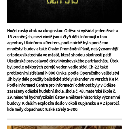
Noční ruský útok na ukrajinskou Oděsu si vyžádal jeden život a
18 zraněných, mezi nimiž jsou i čtyři děti. Informují o tom
agentury Ukrinform a Reuters, podle nichž bylo poničeno
množství budov a také Chrám Proměnění Páně, nejvýznamnější
ortodoxní katedrála ve městě, která shodou okolností patří
Ukrajinské pravoslavné církvi Moskevského partriarchátu. Útok
byl podle některých zdrojů veden vedle střel Ch-22 také
protilodními střelami P-800 Oniks, podle Operačního velitelství
Jih byly dále použity balistické střely Iskander ve verzích K a M.
Podle informací Centra pro informační odolnost byly v Oděse
zasaženy oděská hudební škola, škola č. 43, mateřská škola č.
29, námořní hydrofyzikální ústav a některé historicky významné
budovy. K dalším explozím došlo v okolí Kupjansku a v Záporoží,
kde měly dopadnout ruské střely S-300.