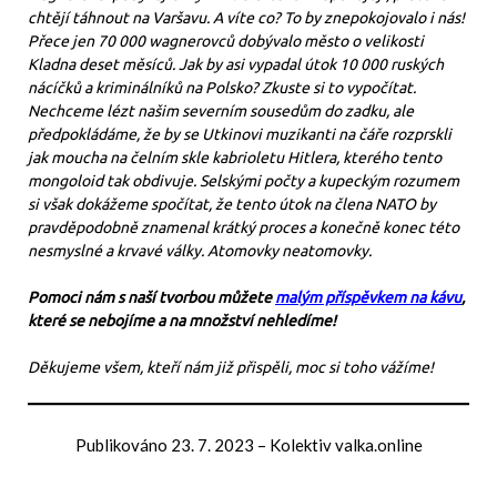
chtějí táhnout na Varšavu. A víte co? To by znepokojovalo i nás!
Přece jen 70 000 wagnerovců dobývalo město o velikosti
Kladna deset měsíců. Jak by asi vypadal útok 10 000 ruských
nácíčků a kriminálníků na Polsko? Zkuste si to vypočítat.
Nechceme lézt našim severním sousedům do zadku, ale
předpokládáme, že by se Utkinovi muzikanti na čáře rozprskli
jak moucha na čelním skle kabrioletu Hitlera, kterého tento
mongoloid tak obdivuje. Selskými počty a kupeckým rozumem
si však dokážeme spočítat, že tento útok na člena NATO by
pravděpodobně znamenal krátký proces a konečně konec této
nesmyslné a krvavé války. Atomovky neatomovky.
Pomoci nám s naší tvorbou můžete
malým příspěvkem na kávu
,
které se nebojíme a na množství nehledíme!
Děkujeme všem, kteří nám již přispěli, moc si toho vážíme!
Publikováno
23. 7. 2023
–
Kolektiv valka.online