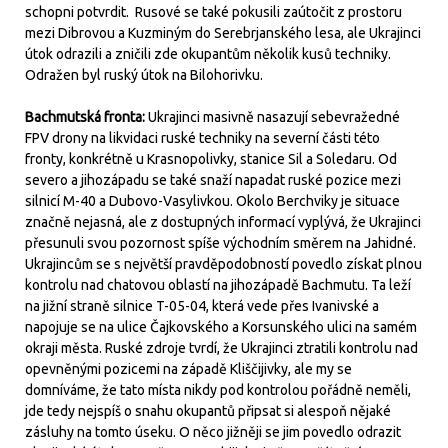
schopni potvrdit. Rusové se také pokusili zaútočit z prostoru
mezi Dibrovou a Kuzminým do Serebrjanského lesa, ale Ukrajinci
útok odrazili a zničili zde okupantům několik kusů techniky.
Odražen byl ruský útok na Bilohorivku.
Bachmutská fronta:
Ukrajinci masivně nasazují sebevražedné
FPV drony na likvidaci ruské techniky na severní části této
fronty, konkrétně u Krasnopolivky, stanice Sil a Soledaru. Od
severo a jihozápadu se také snaží napadat ruské pozice mezi
silnicí M-40 a Dubovo-Vasylivkou. Okolo Berchviky je situace
značně nejasná, ale z dostupných informací vyplývá, že Ukrajinci
přesunuli svou pozornost spíše východním směrem na Jahidné.
Ukrajincům se s největší pravděpodobností povedlo získat plnou
kontrolu nad chatovou oblastí na jihozápadě Bachmutu. Ta leží
na jižní straně silnice T-05-04, která vede přes Ivanivské a
napojuje se na ulice Čajkovského a Korsunského ulici na samém
okraji města. Ruské zdroje tvrdí, že Ukrajinci ztratili kontrolu nad
opevněnými pozicemi na západě Kliščijivky, ale my se
domníváme, že tato místa nikdy pod kontrolou pořádně neměli,
jde tedy nejspíš o snahu okupantů připsat si alespoň nějaké
zásluhy na tomto úseku. O něco jižněji se jim povedlo odrazit