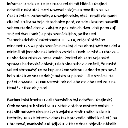
informací a zdá se, že je situace relativně klidná. Ukrajinci
odrazili ruský útok mezi Novoselivským a Kryvošijivkou. Na
úseku kolem Rajhorodky a Novojehorivky však utrpěli okupanti
citelné ztráty na bojové technice poté, co zde Ukrajinci nasadili
sebevražedné drony. Záběry z posledních dvou dnů potvrzují
zničení dvou tanků a poškození dalšího, poškození
“termobarického” raketometu TOS-1A, zničení těžkého
minometu 2S4 a poškození minimálně dvou obrněných vozidel a
minimálně jednoho nákladního vozidla. Úsek Torské – Dibrová –
Bilohorivka zůstává beze změn. Ředitel oblastní vojenské
správy Charkovské oblasti, Oleh Sinehubov, oznámil, že ruské
velení shromažďuje na kupjanském sektoru jednotky pro nové
kolo útoků ve snaze dobýt město Kupjansk. Dále oznámil, že
počet obyvatel Izjumu vzrostl rok od jeho osvobození ze 3 na
téměř 27 tisíc obyvatel.
Bachmutská fronta:
U Zalizňanského byl odražen ukrajinský
útok ve směru k silnici M-03. Střet v těchto místech vyústil v
několik mrtvých ukrajinských vojáků a ztrátu několika kusů
techniky. Ruské letectvo dnes také provedlo několik náletů na
Chromové, Ivanivské a Kliščijivku. Z té se dnes objevilo několik