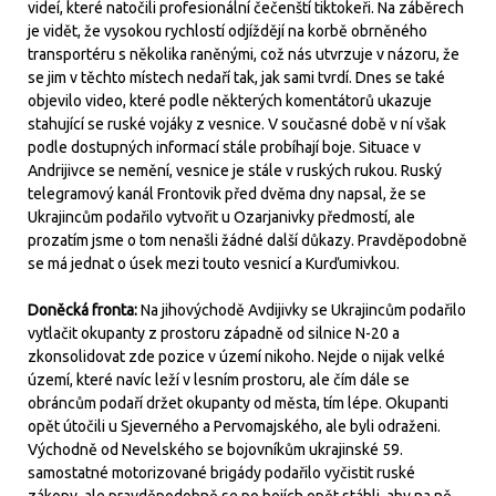
videí, které natočili profesionální čečenští tiktokeři. Na záběrech
je vidět, že vysokou rychlostí odjíždějí na korbě obrněného
transportéru s několika raněnými, což nás utvrzuje v názoru, že
se jim v těchto místech nedaří tak, jak sami tvrdí. Dnes se také
objevilo video, které podle některých komentátorů ukazuje
stahující se ruské vojáky z vesnice. V současné době v ní však
podle dostupných informací stále probíhají boje. Situace v
Andrijivce se nemění, vesnice je stále v ruských rukou. Ruský
telegramový kanál Frontovik před dvěma dny napsal, že se
Ukrajincům podařilo vytvořit u Ozarjanivky předmostí, ale
prozatím jsme o tom nenašli žádné další důkazy. Pravděpodobně
se má jednat o úsek mezi touto vesnicí a Kurďumivkou.
Doněcká fronta:
Na jihovýchodě Avdijivky se Ukrajincům podařilo
vytlačit okupanty z prostoru západně od silnice N-20 a
zkonsolidovat zde pozice v území nikoho. Nejde o nijak velké
území, které navíc leží v lesním prostoru, ale čím dále se
obráncům podaří držet okupanty od města, tím lépe. Okupanti
opět útočili u Sjeverného a Pervomajského, ale byli odraženi.
Východně od Nevelského se bojovníkům ukrajinské 59.
samostatné motorizované brigády podařilo vyčistit ruské
zákopy, ale pravděpodobně se po bojích opět stáhli, aby na ně