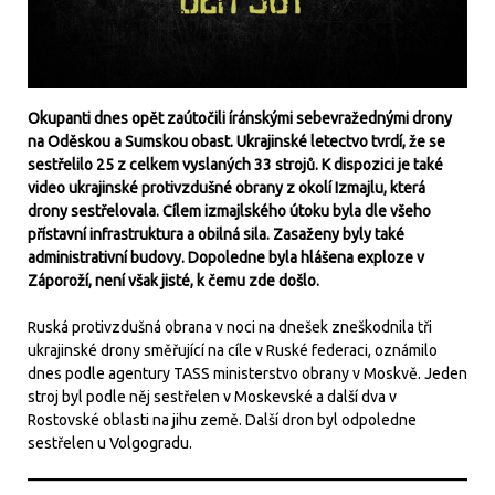
Okupanti dnes opět zaútočili íránskými sebevražednými drony
na Oděskou a Sumskou obast. Ukrajinské letectvo tvrdí, že se
sestřelilo 25 z celkem vyslaných 33 strojů. K dispozici je také
video ukrajinské protivzdušné obrany z okolí Izmajlu, která
drony sestřelovala. Cílem izmajlského útoku byla dle všeho
přístavní infrastruktura a obilná sila. Zasaženy byly také
administrativní budovy. Dopoledne byla hlášena exploze v
Záporoží, není však jisté, k čemu zde došlo.
Ruská protivzdušná obrana v noci na dnešek zneškodnila tři
ukrajinské drony směřující na cíle v Ruské federaci, oznámilo
dnes podle agentury TASS ministerstvo obrany v Moskvě. Jeden
stroj byl podle něj sestřelen v Moskevské a další dva v
Rostovské oblasti na jihu země. Další dron byl odpoledne
sestřelen u Volgogradu.