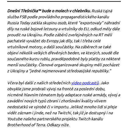
Dnešní Třešnička™ bude o molech v chlebníku.
Ruská tajná
služba FSB podle provládního propagandistického kanálu
Russia Today zatkla skupinu osob, které “exportovaly” náhradní
díly na ruské bojové letouny a vrtulníky do EU, odkud měly dále
proudit na Ukrajinu. Podle záběrů zveřejněných na RT měli
pachatelé vyvážet do Evropy jak díly, tak i třeba celé
vrtulníkové motory, a další součástky. Na záběrech se také
objeví několik velkých dřevěných beden, ve kterých, soudě dle
současného kurzu rublu, pravděpodobně byly platby za některé
menší součástky. Členové organizované skupiny měli pocházet
z Ukrajiny a “jedné nejmenované středoasijské republiky.”
Včera byl další z našich středečních
video podcastů
. Jako
obvykle jsme probrali vývoj na frontě za poslední dobu,
nicméně hlavním tématem byly adaptace ruské armády, vývoj a
zavádění nových typů zbraní i zhoršování kvality vlivem
nedostatků ve výrobě či v importu. Jelikož mnoho lidí si přeje
vidět záznam i jinde, než na Twitchi, tak již je dostupný i na
Youtube našeho partnerského projektu Twitch kanálu
Brotherhood of Terra. Odkazy níže.