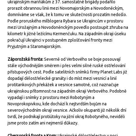
ukrajinským mariňákům z 37. samostatné brigády podařilo
prorazit obrannou linii mezi Novomajorským a Novodoněckým,
domníváme se však, že k tomu ve skutečnosti prozatím nedošlo.
Podle proruského milblogera Rybara se Ukrajincům v prostoru
mezi Urožajným a Novodoněnckým povedlo postoupit zhruba na
kilometr k jižně ležícímu Kermenčuku. Na západním okraji úseku
pokračují Ukrajinci v postupném zplošťování fronty mezi
Pryjutným a Staromajorským.
Záporožská fronta:
Severně od Verbového se boje posouvají
stále východnějším směrem i přes velmi silné ruské ostřelování
přístupových cest. Podle satelitních snímků firmy Planet Labs již
dopadají dělostřelecké granáty i do míst mezi vesnicí a linií
protitankových překážek a vesnice samotné, což naznačuje
ukrajinskou přítomnost na západním okraji Verbového. Podobně
vypadají i snímky z prostoru mezi Robotyným a
Novoprokopivkou, kde dochází k nejtvrdším bojům na
severovýchodním okraji vesnice. Ačkoliv okupanti již několik dní
tvrdí, že podnikají protiútoky na jižní okraj Robotyného, neviděli
jsme proto zatím ani nejmenší důkazy.
Chersonská fronta a Krym:
Ukrajinské dělostřelectvo v noci