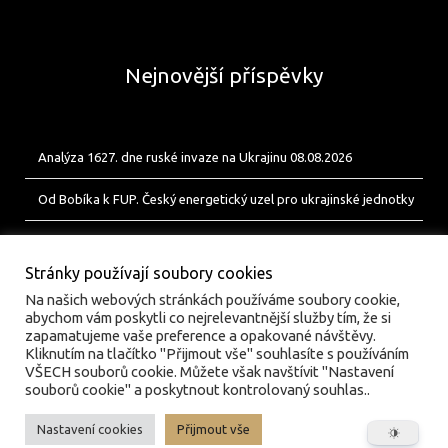
Nejnovější příspěvky
Analýza 1627. dne ruské invaze na Ukrajinu 08.08.2026
Od Bobíka k FUP. Český energetický uzel pro ukrajinské jednotky
Analýza 1626. dne ruské invaze na Ukrajinu 07.08.2026
Stránky používají soubory cookies
Na našich webových stránkách používáme soubory cookie,
abychom vám poskytli co nejrelevantnější služby tím, že si
zapamatujeme vaše preference a opakované návštěvy.
Kliknutím na tlačítko "Přijmout vše" souhlasíte s používáním
VŠECH souborů cookie. Můžete však navštívit "Nastavení
souborů cookie" a poskytnout kontrolovaný souhlas..
Nastavení cookies
Přijmout vše
© valka.online | Vydavatel: Jan Tofl, Plzeň | ISSN 3029-
6420