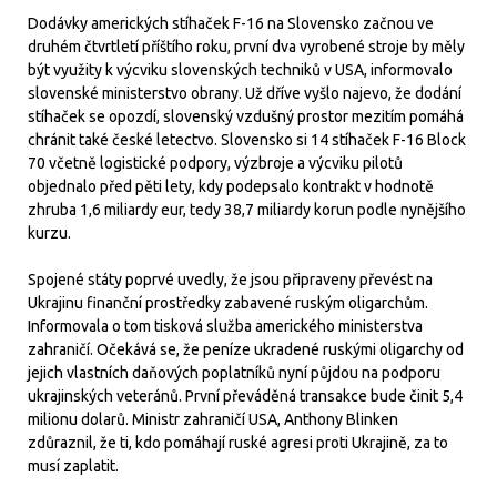
Dodávky amerických stíhaček F-16 na Slovensko začnou ve
druhém čtvrtletí příštího roku, první dva vyrobené stroje by měly
být využity k výcviku slovenských techniků v USA, informovalo
slovenské ministerstvo obrany. Už dříve vyšlo najevo, že dodání
stíhaček se opozdí, slovenský vzdušný prostor mezitím pomáhá
chránit také české letectvo. Slovensko si 14 stíhaček F-16 Block
70 včetně logistické podpory, výzbroje a výcviku pilotů
objednalo před pěti lety, kdy podepsalo kontrakt v hodnotě
zhruba 1,6 miliardy eur, tedy 38,7 miliardy korun podle nynějšího
kurzu.
Spojené státy poprvé uvedly, že jsou připraveny převést na
Ukrajinu finanční prostředky zabavené ruským oligarchům.
Informovala o tom tisková služba amerického ministerstva
zahraničí. Očekává se, že peníze ukradené ruskými oligarchy od
jejich vlastních daňových poplatníků nyní půjdou na podporu
ukrajinských veteránů. První převáděná transakce bude činit 5,4
milionu dolarů. Ministr zahraničí USA, Anthony Blinken
zdůraznil, že ti, kdo pomáhají ruské agresi proti Ukrajině, za to
musí zaplatit.