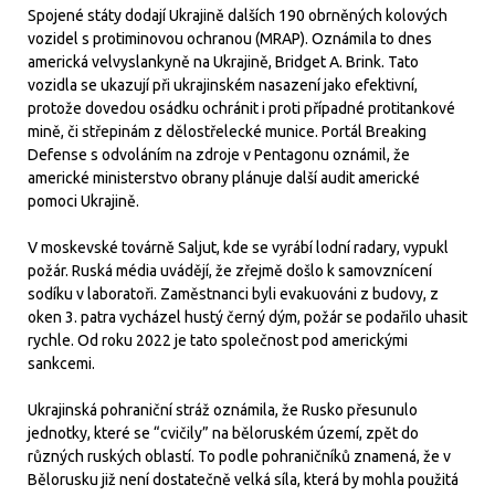
Spojené státy dodají Ukrajině dalších 190 obrněných kolových
vozidel s protiminovou ochranou (MRAP). Oznámila to dnes
americká velvyslankyně na Ukrajině, Bridget A. Brink. Tato
vozidla se ukazují při ukrajinském nasazení jako efektivní,
protože dovedou osádku ochránit i proti případné protitankové
mině, či střepinám z dělostřelecké munice. Portál Breaking
Defense s odvoláním na zdroje v Pentagonu oznámil, že
americké ministerstvo obrany plánuje další audit americké
pomoci Ukrajině.
V moskevské továrně Saljut, kde se vyrábí lodní radary, vypukl
požár. Ruská média uvádějí, že zřejmě došlo k samovznícení
sodíku v laboratoři. Zaměstnanci byli evakuováni z budovy, z
oken 3. patra vycházel hustý černý dým, požár se podařilo uhasit
rychle. Od roku 2022 je tato společnost pod americkými
sankcemi.
Ukrajinská pohraniční stráž oznámila, že Rusko přesunulo
jednotky, které se “cvičily” na běloruském území, zpět do
různých ruských oblastí. To podle pohraničníků znamená, že v
Bělorusku již není dostatečně velká síla, která by mohla použitá