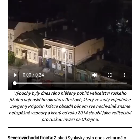
Výbuchy byly dnes ráno hlášeny poblíž velitelství ruského
jižního vojenského okruhu v Rostově, který zesnulý vojevůdce
Jevgenij Prigožin krátce obsadil během své nechvalně známé
neúspěšné vzpoury a který od roku 2014 sloužil jako velitelství
pro ruskou invazi na Ukrajinu.
Severovýchodní fronta:
Z okolí Synkivky bylo dnes velmi málo