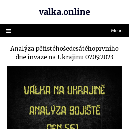
valka.online
Menu
Analýza pětistéhošedesátéhoprvního
dne invaze na Ukrajinu 07.09.2023