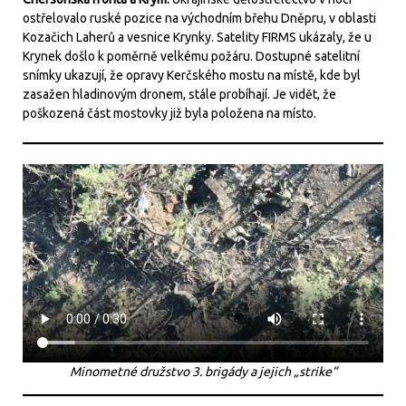
ostřelovalo ruské pozice na východním břehu Dněpru, v oblasti
Kozačich Laherů a vesnice Krynky. Satelity FIRMS ukázaly, že u
Krynek došlo k poměrně velkému požáru. Dostupné satelitní
snímky ukazují, že opravy Kerčského mostu na místě, kde byl
zasažen hladinovým dronem, stále probíhají. Je vidět, že
poškozená část mostovky již byla položena na místo.
Minometné družstvo 3. brigády a jejich „strike“