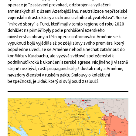
operace je “zastavení provokací, odzbrojení a vytlačení
arménských sil z území Ázerbájdžánu, neutralizace nepřátelské
vojenské infrastruktury a ochrana civilního obyvatelstva”. Ruské
“mírové sbory” a Turci, kteří mají v tomto regionu od roku 2020
dohlížet na příměří byly podle prohlášení azerského
ministerstva obrany o této operaci informováni. Arménie se k
vypuknutí bojů vyjádřila až později slovy svého premiéra, který
odpoledne uvedl, že se Arménie nehodlá nechat zatáhnout do
konfliktu v Karabachu, ale vyzývá světové společenství k
podniknutí kroků k ukončení azerské agrese. Nic jiného jí vlastně
stejně nezbývá, ruští propagandisté již dostali noty a Arménie,
navzdory členství v ruském paktu Smlouvy o kolektivní
bezpečnosti, je Jidáš, který si svůj osud zaslouží.