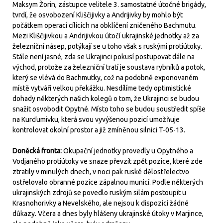
Maksym Žorin, zástupce velitele 3. samostatné útočné brigády,
tvrdí, že osvobození Kliščijivky a Andrijivky by mohlo být
počátkem operací cílících na obklíčení zničeného Bachmutu.
Mezi Kliščijivkou a Andrijivkou útočí ukrajinské jednotky až za
železniční násep, potýkají se u toho však s ruskými protiútoky.
Stále není jasné, zda se Ukrajinci pokusí postupovat dále na
východ, protože za železniční tratí je soustava rybníků a potok,
který se vlévá do Bachmutky, což na podobně exponovaném
místě vytváří velkou překážku. Nesdílíme tedy optimistické
dohady některých našich kolegů o tom, že Ukrajinci se budou
snažit osvobodit Opytné. Místo toho se budou soustředit spíše
na Kurďumivku, která svou vyvýšenou pozicí umožňuje
kontrolovat okolní prostor a již zmíněnou silnici T-05-13.
Doněcká fronta:
Okupační jednotky provedly u Opytného a
Vodjaného protiútoky ve snaze převzít zpět pozice, které zde
ztratily v minulých dnech, v noci pak ruské dělostřelectvo
ostřelovalo obranné pozice zápalnou municí. Podle některých
ukrajinských zdrojů se povedlo ruským silám postoupit u
Krasnohorivky a Nevelského, ale nejsou k dispozici žádné
důkazy. Včera a dnes byly hlášeny ukrajinské útoky v Marjince,