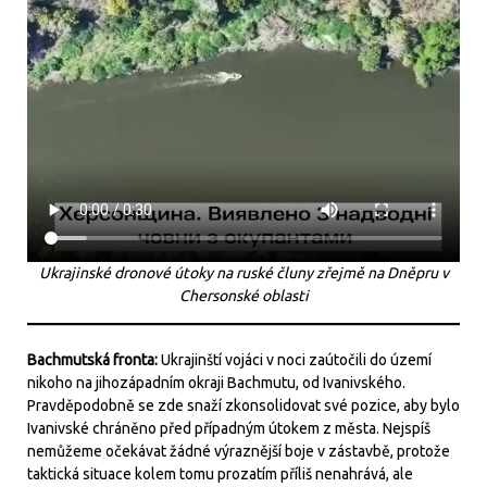
Ukrajinské dronové útoky na ruské čluny zřejmě na Dněpru v
Chersonské oblasti
Bachmutská fronta:
Ukrajinští vojáci v noci zaútočili do území
nikoho na jihozápadním okraji Bachmutu, od Ivanivského.
Pravděpodobně se zde snaží zkonsolidovat své pozice, aby bylo
Ivanivské chráněno před případným útokem z města. Nejspíš
nemůžeme očekávat žádné výraznější boje v zástavbě, protože
taktická situace kolem tomu prozatím příliš nenahrává, ale