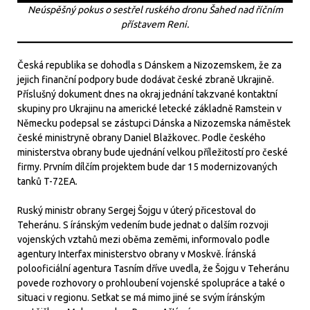
Neúspěšný pokus o sestřel ruského dronu Šahed nad říčním
přístavem Reni.
Česká republika se dohodla s Dánskem a Nizozemskem, že za
jejich finanční podpory bude dodávat české zbraně Ukrajině.
Příslušný dokument dnes na okraj jednání takzvané kontaktní
skupiny pro Ukrajinu na americké letecké základně Ramstein v
Německu podepsal se zástupci Dánska a Nizozemska náměstek
české ministryně obrany Daniel Blažkovec. Podle českého
ministerstva obrany bude ujednání velkou příležitostí pro české
firmy. Prvním dílčím projektem bude dar 15 modernizovaných
tanků T-72EA.
Ruský ministr obrany Sergej Šojgu v úterý přicestoval do
Teheránu. S íránským vedením bude jednat o dalším rozvoji
vojenských vztahů mezi oběma zeměmi, informovalo podle
agentury Interfax ministerstvo obrany v Moskvě. Íránská
polooficiální agentura Tasním dříve uvedla, že Šojgu v Teheránu
povede rozhovory o prohloubení vojenské spolupráce a také o
situaci v regionu. Setkat se má mimo jiné se svým íránským