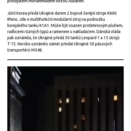
protějškem Mohammadem Rezou Aštíaním.
Jižní Korea předá Ukrajině darem 2 bojové ženijní stroje K600
Rhino. Jde o multifunkční modulární stroj na podvozku
korejského tanku K1A1. Může být osazen protiminovým pluhem,
radlicemi různých typů a ramenem s nakladačem. Dánská vláda
pak oznámila, že Ukrajině předá 30 tanků Leopard 1 a 15 strojů
T-72. Norsko oznámilo záměr předat Ukrajině 50 pásových
transportérů M548.