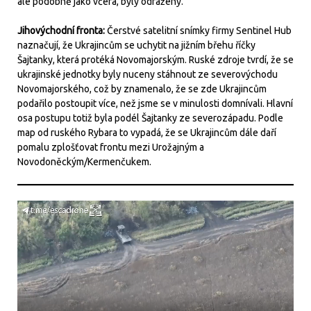
ale podobně jako včera, byly odraženy.
Jihovýchodní fronta:
Čerstvé satelitní snímky firmy Sentinel Hub
naznačují, že Ukrajincům se uchytit na jižním břehu říčky
Šajtanky, která protéká Novomajorským. Ruské zdroje tvrdí, že se
ukrajinské jednotky byly nuceny stáhnout ze severovýchodu
Novomajorského, což by znamenalo, že se zde Ukrajincům
podařilo postoupit více, než jsme se v minulosti domnívali. Hlavní
osa postupu totiž byla podél Šajtanky ze severozápadu. Podle
map od ruského Rybara to vypadá, že se Ukrajincům dále daří
pomalu zplošťovat frontu mezi Urožajným a
Novodoněckým/Kermenčukem.