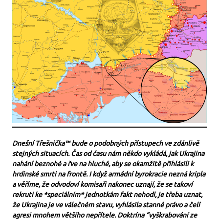
Dnešní Třešnička™ bude o podobných přístupech ve zdánlivě
stejných situacích. Čas od času nám někdo vykládá, jak Ukrajina
nahání beznohé a řve na hluché, aby se okamžitě přihlásili k
hrdinské smrti na frontě. I když armádní byrokracie nezná kripla
a věříme, že odvodoví komisaři nakonec uznají, že se takoví
rekruti ke *speciálním* jednotkám fakt nehodí, je třeba uznat,
že Ukrajina je ve válečném stavu, vyhlásila stanné právo a čelí
agresi mnohem většího nepřítele. Doktrína “vyškrabování ze