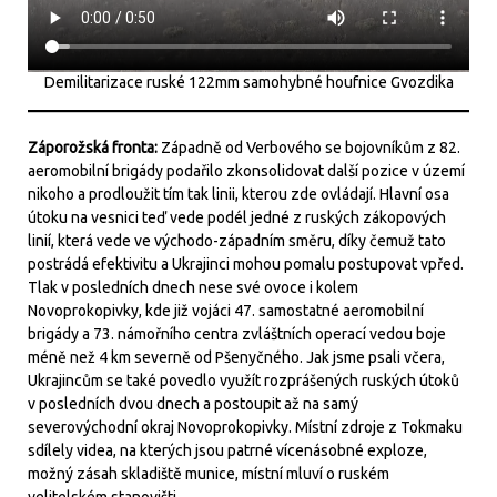
Demilitarizace ruské 122mm samohybné houfnice Gvozdika
Záporožská fronta:
Západně od Verbového se bojovníkům z 82.
aeromobilní brigády podařilo zkonsolidovat další pozice v území
nikoho a prodloužit tím tak linii, kterou zde ovládají. Hlavní osa
útoku na vesnici teď vede podél jedné z ruských zákopových
linií, která vede ve východo-západním směru, díky čemuž tato
postrádá efektivitu a Ukrajinci mohou pomalu postupovat vpřed.
Tlak v posledních dnech nese své ovoce i kolem
Novoprokopivky, kde již vojáci 47. samostatné aeromobilní
brigády a 73. námořního centra zvláštních operací vedou boje
méně než 4 km severně od Pšenyčného. Jak jsme psali včera,
Ukrajincům se také povedlo využít rozprášených ruských útoků
v posledních dvou dnech a postoupit až na samý
severovýchodní okraj Novoprokopivky. Místní zdroje z Tokmaku
sdílely videa, na kterých jsou patrné vícenásobné exploze,
možný zásah skladiště munice, místní mluví o ruském