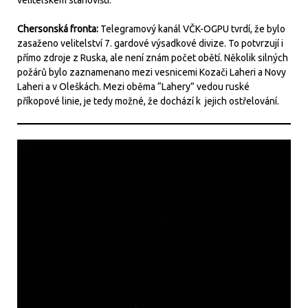
velitelském stanovišti.
Chersonská fronta:
Telegramový kanál VČK-OGPU tvrdí, že bylo
zasaženo velitelství 7. gardové výsadkové divize. To potvrzují i
přímo zdroje z Ruska, ale není znám počet obětí. Několik silných
požárů bylo zaznamenano mezi vesnicemi Kozači Laheri a Novy
Laheri a v Oleškách. Mezi oběma “Lahery” vedou ruské
příkopové linie, je tedy možné, že dochází k jejich ostřelování.