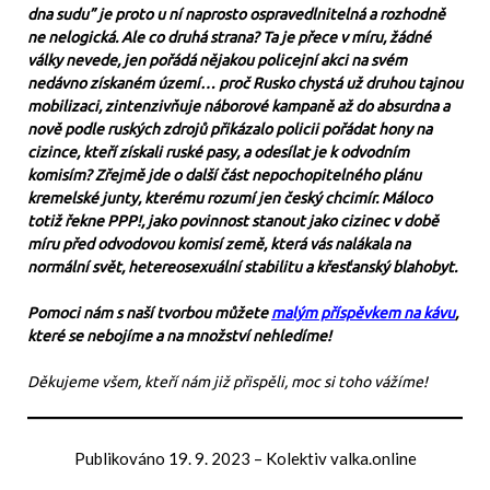
dna sudu” je proto u ní naprosto ospravedlnitelná a rozhodně
ne nelogická. Ale co druhá strana? Ta je přece v míru, žádné
války nevede, jen pořádá nějakou policejní akci na svém
nedávno získaném území… proč Rusko chystá už druhou tajnou
mobilizaci, zintenzivňuje náborové kampaně až do absurdna a
nově podle ruských zdrojů přikázalo policii pořádat hony na
cizince, kteří získali ruské pasy, a odesílat je k odvodním
komisím? Zřejmě jde o další část nepochopitelného plánu
kremelské junty, kterému rozumí jen český chcimír. Máloco
totiž řekne PPP!, jako povinnost stanout jako cizinec v době
míru před odvodovou komisí země, která vás nalákala na
normální svět, hetereosexuální stabilitu a křesťanský blahobyt.
Pomoci nám s naší tvorbou můžete
malým příspěvkem na kávu
,
které se nebojíme a na množství nehledíme!
Děkujeme všem, kteří nám již přispěli, moc si toho vážíme!
Publikováno
19. 9. 2023
–
Kolektiv valka.online