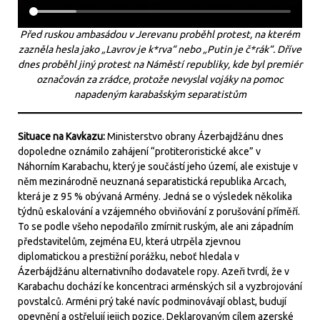
Před ruskou ambasádou v Jerevanu proběhl protest, na kterém
zazněla hesla jako „Lavrov je k*rva“ nebo „Putin je č*rák“. Dříve
dnes proběhl jiný protest na Náměstí republiky, kde byl premiér
označován za zrádce, protože nevyslal vojáky na pomoc
napadeným karabašským separatistům
Situace na Kavkazu:
Ministerstvo obrany Ázerbajdžánu dnes
dopoledne oznámilo zahájení “protiteroristické akce” v
Náhorním Karabachu, který je součástí jeho území, ale existuje v
něm mezinárodně neuznaná separatistická republika Arcach,
která je z 95 % obývaná Armény. Jedná se o výsledek několika
týdnů eskalování a vzájemného obviňování z porušování příměří.
To se podle všeho nepodařilo zmírnit ruským, ale ani západním
představitelům, zejména EU, která utrpěla zjevnou
diplomatickou a prestižní porážku, neboť hledala v
Ázerbájdžánu alternativního dodavatele ropy. Azeři tvrdí, že v
Karabachu dochází ke koncentraci arménských sil a vyzbrojování
povstalců. Arméni prý také navíc podminovávají oblast, budují
opevnění a ostřelují jejich pozice. Deklarovaným cílem azerské