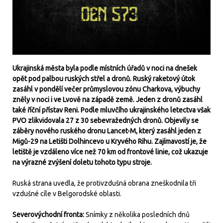
Ukrajinská města byla podle místních úřadů v noci na dnešek
opět pod palbou ruských střel a dronů. Ruský raketový útok
zasáhl v pondělí večer průmyslovou zónu Charkova, výbuchy
zněly v noci i ve Lvově na západě země. Jeden z dronů zasáhl
také říční přístav Reni. Podle mluvčího ukrajinského letectva však
PVO zlikvidovala 27 z 30 sebevražedných dronů. Objevily se
záběry nového ruského dronu Lancet-M, který zasáhl jeden z
Migů-29 na Letišti Dolhincevo u Kryvého Rihu. Zajímavostí je, že
letiště je vzdáleno více než 70 km od frontové linie, což ukazuje
na výrazné zvýšení doletu tohoto typu stroje.
Ruská strana uvedla, že protivzdušná obrana zneškodnila tři
vzdušné cíle v Belgorodské oblasti.
Severovýchodní fronta:
Snímky z několika posledních dnů