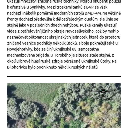
ukazují množství zničené ruské techniky, kterou okupanti použili
k ofenzivě u Synkivky. Mezi troskami tanků a BVP se však
nachází i několik poměrně moderních strojů BMD-4M. Na většině
fronty dochází především k dělostřeleckým duelům, ale linie se
stejně jako v posledních dnech nehýbou. Ruské kanály ukazují
videa z ostřelování jižního okraje Novoselivského, což by mohlo
naznačovat přítomnost ukrajinských jednotek, které do prostoru
zničené vesnice podnikly několik útoků, a boje pokračují také u
Novojehorivky, kde se činí ukrajinská 68. samostatná
mechanizovaná brigáda. U Torského je situace stále stejná, z
okolí Dibrové hlásí ruské zdroje odražené ukrajinské útoky. Na
Bilohorivku bylo podniknuto několik ruských náletů.