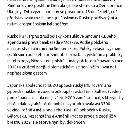
Změna rovněž postihne Den ukrajinské státnosti a Den obránců
Ukrajiny. Tyto významné dny se posunou o 13 dní “zpět”, což
představovalo rozdíl mezi juliánským (v Rusku používaným) a
naším, gregoriánským kalendářem.
Rusko k 31. srpnu zruší polský konzulát ve Smolensku. Jeho
agendu má převzít ambasáda v Moskvě. Podle polského
ministerstva zahraničí má Smolensk pro Poláky zvláštní význam
(kvůli smrti polského prezidenta Lecha Kaczynského a prakticky
celého nejvyššího velení polské armády při letecké havárii v roce
2010) a zrušení zdejší diplomatické mise není ničím jiným než
nepřátelským gestem.
Japonská společnost ISUZU opouští ruský trh. Továrnu na
japonské nákladní vozidla odkoupila ruská firma Sollers (vedení
pod západními sankcemi), včetně 200 zaměstnanců, s kterými by
chtěla dále vyrábět. Automobilka vyprodukovala asi 3700
vozidel ročně a měla pod sebou asi 100 poboček v Rusku,
Bělorusku, Kazachstánu a Arménii. Proces prodeje začal již v
březnu 2022, ale teprve nyní byl dokončen.