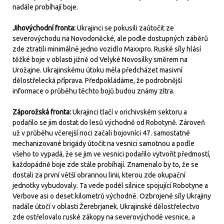
nadále probíhají boje.
Jihovýchodní fronta:
Ukrajinci se pokusili zaútočit ze
severovýchodu na Novodoněcké, ale podle dostupných záběrů
zde ztratili minimálně jedno vozidlo Maxxpro. Ruské síly hlásí
těžké boje v oblasti jižně od Velyké Novosilky směrem na
Urožajne. Ukrajinskému útoku měla předcházet masivní
dělostřelecká příprava. Předpokládáme, že podrobnější
informace o průběhu těchto bojů budou známy zítra.
Záporožská fronta:
Ukrajinci tlačí v orichivském sektoru a
podařilo se jim dostat do lesů východně od Robotyně. Zároveň
už v průběhu včerejší noci začali bojovníci 47. samostatné
mechanizované brigády útočit na vesnici samotnou a podle
všeho to vypadá, že se jim ve vesnici podařilo vytvořit předmostí,
každopádně boje zde stále probíhají. Znamenalo by to, že se
dostali za první větší obrannou linii, kterou zde okupační
jednotky vybudovaly. Ta vede podél silnice spojující Robotyne a
Verbove asi o deset kilometrů východně. Ozbrojené síly Ukrajiny
nadále útočí v oblasti Žerebrjanek. Ukrajinské dělostřelectvo
zde ostřelovalo ruské zákopy na severovýchodě vesnice, a