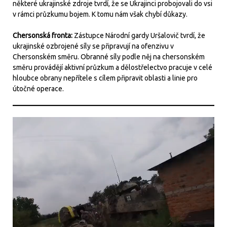
některé ukrajinské zdroje tvrdí, že se Ukrajinci probojovali do vsi
v rámci průzkumu bojem. K tomu nám však chybí důkazy.
Chersonská fronta:
Zástupce Národní gardy Uršalovič tvrdí, že
ukrajinské ozbrojené síly se připravují na ofenzivu v
Chersonském směru. Obranné síly podle něj na chersonském
směru provádějí aktivní průzkum a dělostřelectvo pracuje v celé
hloubce obrany nepřítele s cílem připravit oblasti a linie pro
útočné operace.