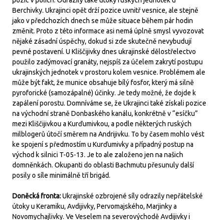
pozic v polích. Odrazily také útoky ruských jednotek u
Berchivky. Ukrajinci opět drží pozice uvnitř vesnice, ale stejně
jako v předchozích dnech se může situace během pár hodin
změnit. Proto z této informace asi nemá úplně smysl vyvozovat
nějaké zásadní úspěchy, dokud si zde skutečně nevybudují
pevné postavení. U Kliščijivky dnes ukrajinské dělostřelectvo
použilo zadýmovací granáty, nejspíš za účelem zakrytí postupu
ukrajinských jednotek v prostoru kolem vesnice. Problémem ale
může být fakt, že munice obsahuje bílý fosfor, který má silně
pyroforické (samozápalné) účinky. Je tedy možné, že dojde k
zapálení porostu. Domníváme se, že Ukrajinci také získali pozice
na východní straně Donbaského kanálu, konkrétně v “esíčku”
mezi Kliščijivkou a Kurďumivkou, a podle některých ruských
milblogerů útočí směrem na Andrijivku. To by časem mohlo vést
ke spojení s předmostím u Kurďumivky a případný postup na
východ k silnici T-05-13. Je to ale založeno jen na našich
domněnkách. Okupanti do oblasti Bachmutu přesunuly další
posily o síle minimálně tří brigád.
Doněcká fronta:
Ukrajinské ozbrojené síly odrazily nepřátelské
útoky u Keramiku, Avdijivky, Pervomajského, Marjinky a
Novomychajlivky. Ve Veselem na severovýchodě Avdijivky i