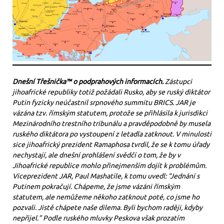
Dnešní Třešnička™ o podprahových informacích.
Zástupci
jihoafrické republiky totiž požádali Rusko, aby se ruský diktátor
Putin fyzicky neúčastnil srpnového summitu BRICS. JAR je
vázána tzv. římským statutem, protože se přihlásila k jurisdikci
Mezinárodního trestního tribunálu a pravděpodobně by musela
ruského diktátora po vystoupení z letadla zatknout. V minulosti
sice jihoafrický prezident Ramaphosa tvrdil, že se k tomu úřady
nechystají, ale dnešní prohlášení svědčí o tom, že by v
Jihoafrické republice mohlo přinejmenším dojít k problémům.
Viceprezident JAR, Paul Mashatile, k tomu uvedl: “Jednání s
Putinem pokračují. Chápeme, že jsme vázáni římským
statutem, ale nemůžeme někoho zatknout poté, co jsme ho
pozvali. Jistě chápete naše dilema. Byli bychom raději, kdyby
nepřijel.” Podle ruského mluvky Peskova však prozatím