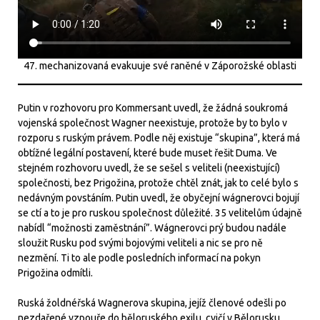
47. mechanizovaná evakuuje své raněné v Záporožské oblasti
Putin v rozhovoru pro Kommersant uvedl, že žádná soukromá
vojenská společnost Wagner neexistuje, protože by to bylo v
rozporu s ruským právem. Podle něj existuje “skupina”, která má
obtížné legální postavení, které bude muset řešit Duma. Ve
stejném rozhovoru uvedl, že se sešel s veliteli (neexistující)
společnosti, bez Prigožina, protože chtěl znát, jak to celé bylo s
nedávným povstáním. Putin uvedl, že obyčejní wágnerovci bojují
se ctí a to je pro ruskou společnost důležité. 35 velitelům údajně
nabídl “možnosti zaměstnání”. Wágnerovci prý budou nadále
sloužit Rusku pod svými bojovými veliteli a nic se pro ně
nezmění. Ti to ale podle posledních informací na pokyn
Prigožina odmítli.
Ruská žoldnéřská Wagnerova skupina, jejíž členové odešli po
nezdařené vzpouře do běloruského exilu, cvičí v Bělorusku