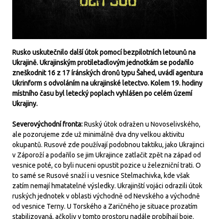
Rusko uskutečnilo další útok pomocí bezpilotních letounů na
Ukrajině. Ukrajinským protiletadlovým jednotkám se podařilo
zneškodnit 16 z 17 íránských dronů typu Šahed, uvádí agentura
Ukrinform s odvoláním na ukrajinské letectvo. Kolem 19. hodiny
místního času byl letecký poplach vyhlášen po celém území
Ukrajiny.
Severovýchodní fronta:
Ruský útok odražen u Novoselivského,
ale pozorujeme zde už minimálně dva dny velkou aktivitu
okupantů. Rusové zde používají podobnou taktiku, jako Ukrajinci
v Záporoží a podařilo se jim Ukrajince zatlačit zpět na západ od
vesnice poté, co byli nuceni opustit pozice u železniční trati. O
to samé se Rusové snaží i u vesnice Stelmachivka, kde však
zatím nemají hmatatelné výsledky. Ukrajinští vojáci odrazili útok
ruských jednotek v oblasti východně od Nevského a východně
od vesnice Terny. U Torského a Zaričného je situace prozatím
stabilizovaná, ačkoliv v tomto prostoru nadále probíhají boje.