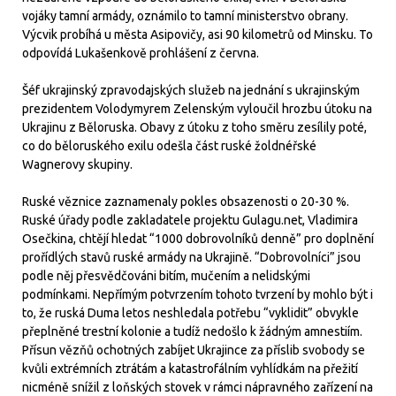
vojáky tamní armády, oznámilo to tamní ministerstvo obrany.
Výcvik probíhá u města Asipovičy, asi 90 kilometrů od Minsku. To
odpovídá Lukašenkově prohlášení z června.
Šéf ukrajinský zpravodajských služeb na jednání s ukrajinským
prezidentem Volodymyrem Zelenským vyloučil hrozbu útoku na
Ukrajinu z Běloruska. Obavy z útoku z toho směru zesílily poté,
co do běloruského exilu odešla část ruské žoldnéřské
Wagnerovy skupiny.
Ruské věznice zaznamenaly pokles obsazenosti o 20-30 %.
Ruské úřady podle zakladatele projektu Gulagu.net, Vladimira
Osečkina, chtějí hledat “1000 dobrovolníků denně” pro doplnění
prořídlých stavů ruské armády na Ukrajině. “Dobrovolníci” jsou
podle něj přesvědčováni bitím, mučením a nelidskými
podmínkami. Nepřímým potvrzením tohoto tvrzení by mohlo být i
to, že ruská Duma letos neshledala potřebu “vyklidit” obvykle
přeplněné trestní kolonie a tudíž nedošlo k žádným amnestiím.
Přísun vězňů ochotných zabíjet Ukrajince za příslib svobody se
kvůli extrémních ztrátám a katastrofálním vyhlídkám na přežití
nicméně snížil z loňských stovek v rámci nápravného zařízení na