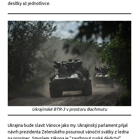
desítky až jednotlivce.
Ukrajinské BTR-3 v prostoru Bachmutu
Ukrajina bude slavit Vánoce jako my. Ukrajinský parlament přijal
návrh prezidenta Zelenského posunout vánoční svátky z ledna
na prosinec. Smyslem zákona je “zavrhnout ruské dědictví”.