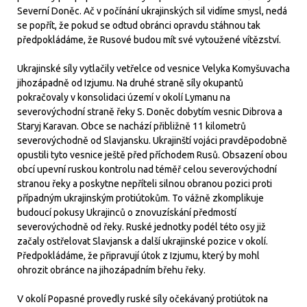
Severní Doněc. Ač v počínání ukrajinských sil vidíme smysl, nedá
se popřít, že pokud se odtud obránci opravdu stáhnou tak
předpokládáme, že Rusové budou mít své vytoužené vítězství.
Ukrajinské síly vytlačily vetřelce od vesnice Velyka Komyšuvacha
jihozápadně od Izjumu. Na druhé straně síly okupantů
pokračovaly v konsolidaci území v okolí Lymanu na
severovýchodní straně řeky S. Doněc dobytím vesnic Dibrova a
Staryj Karavan. Obce se nachází přibližně 11 kilometrů
severovýchodně od Slavjansku. Ukrajinští vojáci pravděpodobně
opustili tyto vesnice ještě před příchodem Rusů. Obsazení obou
obcí upevní ruskou kontrolu nad téměř celou severovýchodní
stranou řeky a poskytne nepříteli silnou obranou pozici proti
případným ukrajinským protiútokům. To vážně zkomplikuje
budoucí pokusy Ukrajinců o znovuzískání předmostí
severovýchodně od řeky. Ruské jednotky podél této osy již
začaly ostřelovat Slavjansk a další ukrajinské pozice v okolí.
Předpokládáme, že připravují útok z Izjumu, který by mohl
ohrozit obránce na jihozápadním břehu řeky.
V okolí Popasné provedly ruské síly očekávaný protiútok na