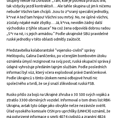
skupiny někde na Donbase. „Tam, kde je potřeba prorazit linii,
tak vždycky jezdí kontraktoři… Ale tahle skupina už jim k ničemu
nebude! Všichni tam chcípli. Jsou to z*sraný speciální jednotky,
k*rva! A teď tam hnijou! Všichni sou mrtvý. No, ne úplně všichni,
zůstaly nějaké malé zbytky… Já, k*rva, nevidím žádný další
východisko z týhle situace“ Na což žena odpovídá dobrou radou
„S*r na ně, i s jejich armádou.“ Podle ukrajinské SBU pravidelné
ruské jednotky v této oblasti odmítly zaútočit.
Představitelka kolaborantské “vojensko-civilní” správy
Melitopolu, Galina Danilčenko, po včerejším bombovém útoku
oznámila úmysl rezignovat na svůj post, ruská okupační správa jí
údajně vyhrožuje předáním tajným službám. Podle posledních
informací byl vůz, který včera explodoval právě Danilčenkové.
Podle Ukrajinců s tímto útokem nemá odbojové hnutí nic
společného a tvrdí, že se jí snaží zlikvidovat ruská FSB.
Rusko přišlo za bojů na Ukrajině zhruba o 30 500 svých vojáků a
ztratilo 3300 obrněných vozidel. Informoval o tom dnes list RBK-
Ukrajina, avšak tyto údaje jako obvykle nelze nezávisle ověřit.
Úřad vysokého komisaře OSN pro uprchlíky (UNHCR) oznámil, že
má potvrzené informace o smrti 4074 civilistů a zranění 4826