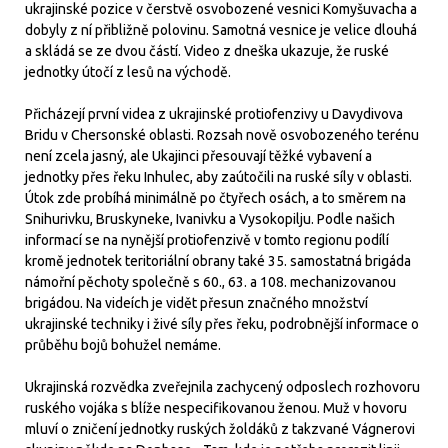
ukrajinské pozice v čerstvě osvobozené vesnici Komyšuvacha a
dobyly z ní přibližně polovinu. Samotná vesnice je velice dlouhá
a skládá se ze dvou částí. Video z dneška ukazuje, že ruské
jednotky útočí z lesů na východě.
Přicházejí první videa z ukrajinské protiofenzivy u Davydivova
Bridu v Chersonské oblasti. Rozsah nově osvobozeného terénu
není zcela jasný, ale Ukajinci přesouvají těžké vybavení a
jednotky přes řeku Inhulec, aby zaútočili na ruské síly v oblasti.
Útok zde probíhá minimálně po čtyřech osách, a to směrem na
Snihurivku, Bruskyneke, Ivanivku a Vysokopilju. Podle našich
informací se na nynější protiofenzivě v tomto regionu podílí
kromě jednotek teritoriální obrany také 35. samostatná brigáda
námořní pěchoty společně s 60., 63. a 108. mechanizovanou
brigádou. Na videích je vidět přesun značného množství
ukrajinské techniky i živé síly přes řeku, podrobnější informace o
průběhu bojů bohužel nemáme.
Ukrajinská rozvědka zveřejnila zachycený odposlech rozhovoru
ruského vojáka s blíže nespecifikovanou ženou. Muž v hovoru
mluví o zničení jednotky ruských žoldáků z takzvané Vágnerovi