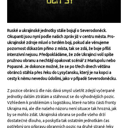
Ruské a ukrajinské jednotky stále bojují o Severodoněck.
Okupanti jsou nyní podle našich zpráv již v centru města. Pro-
ukrajinské zdroje mluví o tvrdém boji, pokud ale věnujeme
pozornost důkazům přímo z místa, tak se zdá, že boje příliš
intenzivní nejsou. Předpokládáme, že zde Ukrajinci volí spíše
pružnou obranu a nechtějí opakovat scénář z Mariupolu nebo
Popasné. Je dokonce možné, že se po třech dnech většina
obránců stáhla přes řeku do Lysyčansku, který je na kopci a
cesty k němu nevedou údolími, jako v případě Severodoněcku.
Z pozice obránců dle nás dává smysl ušetřit zdejší vyčerpané
jednotky dalším ztrátám a stáhnout se do výhodnějších pozic.
Vzhledem k problémům s logistikou, které na této části fronty
Ukrajina má, ale dle našeho názoru není situace tak hrozná, jak
by se mohlo zdát. Ukrajinská obrana se podle všeho drží
dostatečně dlouho, a poskytla tak ostatním jednotkám čas
potřebný pro přípravu obranných pozic na druhé straně řeky