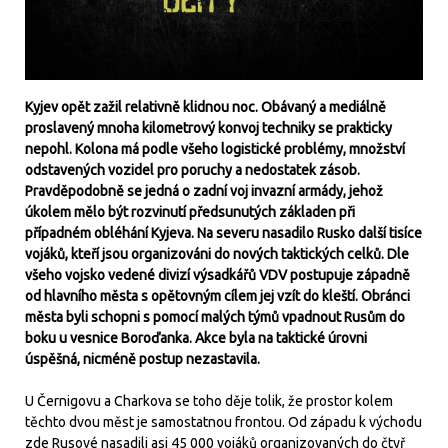
Kyjev opět zažil relativně klidnou noc. Obávaný a mediálně
proslavený mnoha kilometrový konvoj techniky se prakticky
nepohl. Kolona má podle všeho logistické problémy, množství
odstavených vozidel pro poruchy a nedostatek zásob.
Pravděpodobně se jedná o zadní voj invazní armády, jehož
úkolem mělo být rozvinutí předsunutých základen při
případném obléhání Kyjeva. Na severu nasadilo Rusko další tisíce
vojáků, kteří jsou organizováni do nových taktických celků. Dle
všeho vojsko vedené divizí výsadkářů VDV postupuje západně
od hlavního města s opětovným cílem jej vzít do kleští. Obránci
města byli schopni s pomocí malých týmů vpadnout Rusům do
boku u vesnice Boroďanka. Akce byla na taktické úrovni
úspěšná, nicméně postup nezastavila.
U Černigovu a Charkova se toho děje tolik, že prostor kolem
těchto dvou měst je samostatnou frontou. Od západu k východu
zde Rusové nasadili asi 45 000 vojáků organizovaných do čtyř