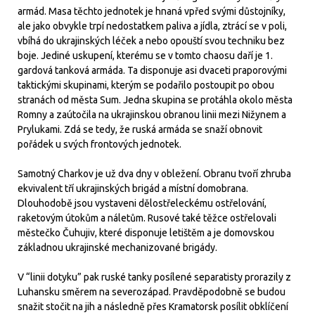
armád. Masa těchto jednotek je hnaná vpřed svými důstojníky,
ale jako obvykle trpí nedostatkem paliva a jídla, ztrácí se v poli,
vbíhá do ukrajinských léček a nebo opouští svou techniku bez
boje. Jediné uskupení, kterému se v tomto chaosu daří je 1.
gardová tanková armáda. Ta disponuje asi dvaceti praporovými
taktickými skupinami, kterým se podařilo postoupit po obou
stranách od města Sum. Jedna skupina se protáhla okolo města
Romny a zaútočila na ukrajinskou obranou linii mezi Nižynem a
Prylukami. Zdá se tedy, že ruská armáda se snaží obnovit
pořádek u svých frontových jednotek.
Samotný Charkov je už dva dny v obležení. Obranu tvoří zhruba
ekvivalent tří ukrajinských brigád a místní domobrana.
Dlouhodobě jsou vystaveni dělostřeleckému ostřelování,
raketovým útokům a náletům. Rusové také těžce ostřelovali
městečko Čuhujiv, které disponuje letištěm a je domovskou
základnou ukrajinské mechanizované brigády.
V “linii dotyku” pak ruské tanky posílené separatisty prorazily z
Luhansku směrem na severozápad. Pravděpodobně se budou
snažit stočit na jih a následně přes Kramatorsk posílit obklíčení