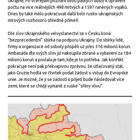
Ukrajině; Po včerejším přiznání dvou padlých došlo k upravení
počtu na více reálnějších 498 mrtvých a 1597 raněných vojáků.
Dnes by také mělo pokračovat další kolo rusko-ukrajinských
mírových rozhovorů ohledně příměří.
Dle slov Ukrajinského velvyslanectví se v Česku koná
“bezprecedentní” sbírka na podporu Ukrajiny. Do sbírky lidé,
firmy a organizace od soboty přispěli už přes 316 milionů korun.
Ambasáda dle svých slov již nakoupila zbraně a vybavení za 184
milionů korun a poslala je tam, kde je to potřeba. Jak konflikt
pokračuje není pak překvapivou zprávou, že utlačovaný stát,
jako Gruzie hodlá ve čtvrtek podat žádost o vstup do Evropské
unie. Je možné, že ji se žádostí o přijetí bude následovat více
zemí, které se chtějí vymanit z ruské “sféry vlivu”.