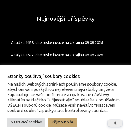
Nejnovější příspěvky
Analýza 1628. dne ruské invaze na Ukrajinu 09.08.2026
Analýza 1627. dne ruské invaze na Ukrajinu 08.08.2026
Od Bobíka k FUP. Český energetický uzel pro ukrajinské jednotky
Stránky používají soubory cookies
Na našich webových stránkách používáme soubory cookie,
abychom vám poskytli co nejrelevantnější služby tím, že si
zapamatujeme vaše preference a opakované návštěvy.
Kliknutím na tlačítko "Přijmout vše" souhlasíte s používáním
VŠECH souborů cookie. Můžete však navštívit "Nastavení
souborů cookie" a poskytnout kontrolovaný souhlas..
Nastavení cookies
Přijmout vše
© valka.online | Vydavatel: Jan Tofl, Plzeň | ISSN 3029-
6420