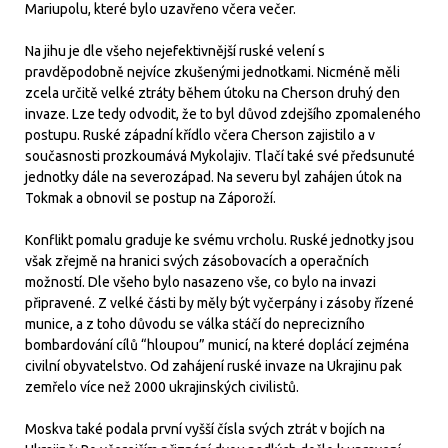
Mariupolu, které bylo uzavřeno včera večer.
Na jihu je dle všeho nejefektivnější ruské velení s
pravděpodobně nejvíce zkušenými jednotkami. Nicméně měli
zcela určitě velké ztráty během útoku na Cherson druhý den
invaze. Lze tedy odvodit, že to byl důvod zdejšího zpomaleného
postupu. Ruské západní křídlo včera Cherson zajistilo a v
současnosti prozkoumává Mykolajiv. Tlačí také své předsunuté
jednotky dále na severozápad. Na severu byl zahájen útok na
Tokmak a obnovil se postup na Záporoží.
Konflikt pomalu graduje ke svému vrcholu. Ruské jednotky jsou
však zřejmě na hranici svých zásobovacích a operačních
možností. Dle všeho bylo nasazeno vše, co bylo na invazi
připravené. Z velké části by měly být vyčerpány i zásoby řízené
munice, a z toho důvodu se válka stáčí do neprecizního
bombardování cílů “hloupou” municí, na které doplácí zejména
civilní obyvatelstvo. Od zahájení ruské invaze na Ukrajinu pak
zemřelo více než 2000 ukrajinských civilistů.
Moskva také podala první vyšší čísla svých ztrát v bojích na