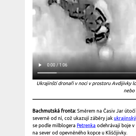
Ukrajinští dronaři v noci v prostoru Avdijivky l
nebo 
Bachmutská fronta:
Směrem na Časiv Jar útočí 
severně od ní, což ukazují záběry jak
ukrajinsk
se podle milblogera
Petrenka
odehrávají boje v 
na sever od opevněného kopce u Kliščijivky.