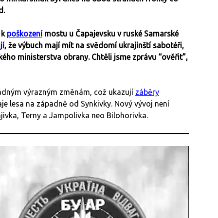
id.
 k
poškození
mostu u Čapajevsku v ruské Samarské
jí
, že výbuch mají mít na svědomí ukrajinští sabotéři,
ého ministerstva obrany. Chtěli jsme zprávu “ověřit”,
žádným výrazným změnám, což ukazují
záběry
e lesa na západně od Synkivky. Nový vývoj není
bajivka, Terny a Jampolivka neo Bilohorivka.