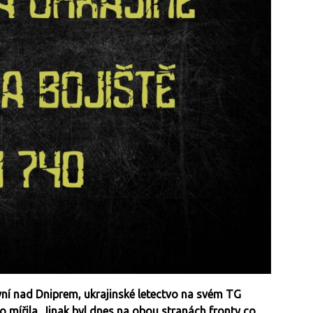
vní nad Dniprem, ukrajinské letectvo na svém TG
o mířila. Jinak byl dnes na obou stranách fronty co