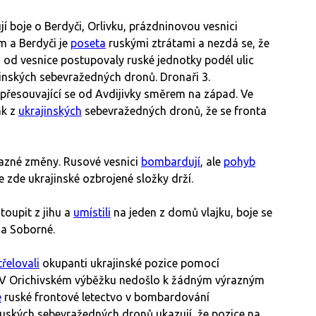
í boje o Berdyči, Orlivku, prázdninovou vesnici
m a Berdyči je
poseta
ruskými ztrátami a nezdá se, že
ě od vesnice postupovaly ruské jednotky podél ulic
inských sebevražedných dronů. Dronaři 3.
 přesouvající se od Avdijivky směrem na západ. Ve
ak z
ukrajinských
sebevražedných dronů, že se fronta
azné změny. Rusové vesnici
bombardují
, ale
pohyb
 se zde ukrajinské ozbrojené složky drží.
oupit z jihu a
umístili
na jeden z domů vlajku, boje se
 a Soborné.
řelovali
okupanti ukrajinské pozice pomocí
 V Orichivském výběžku nedošlo k žádným výrazným
e
ruské frontové letectvo v bombardování
ruských sebevražedných dronů ukazují, že pozice na