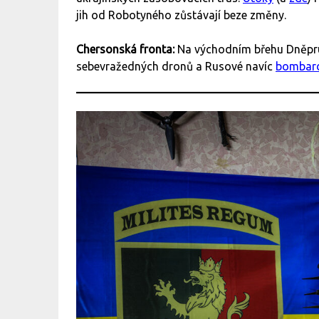
jih od Robotyného zůstávají beze změny.
Chersonská fronta:
Na východním břehu Dněpru
sebevražedných dronů a Rusové navíc
bombard