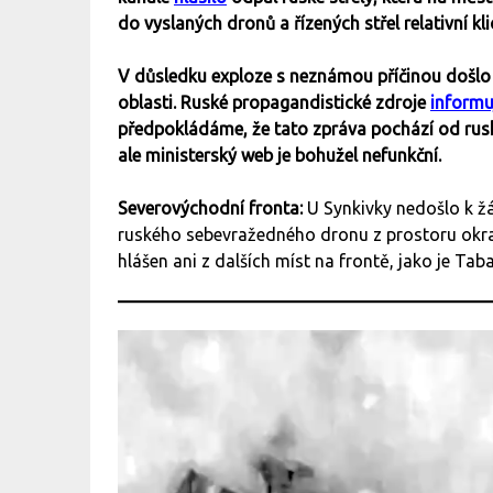
do vyslaných dronů a řízených střel relativní kl
V důsledku exploze s neznámou příčinou došlo
oblasti. Ruské propagandistické zdroje
informu
předpokládáme, že tato zpráva pochází od rusk
ale ministerský web je bohužel nefunkční.
Severovýchodní fronta:
U
Synkivky nedošlo k 
ruského sebevražedného dronu z prostoru okraj
hlášen ani z dalších míst na frontě, jako je Ta