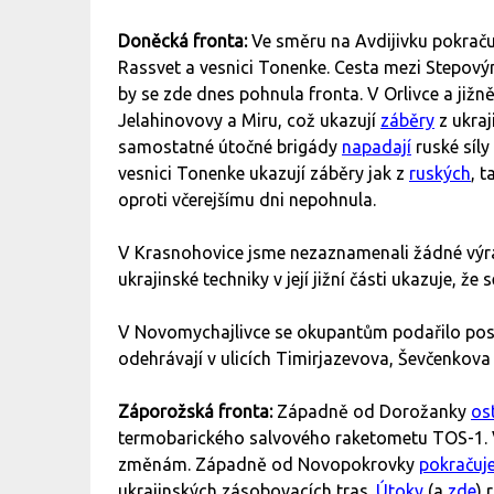
Doněcká fronta:
Ve směru na Avdijivku pokračuj
Rassvet a vesnici Tonenke. Cesta mezi Stepový
by se zde dnes pohnula fronta. V Orlivce a jižn
Jelahinovovy a Miru, což ukazují
záběry
z ukraj
samostatné útočné brigády
napadají
ruské síly
vesnici Tonenke ukazují záběry jak z
ruských
, t
oproti včerejšímu dni nepohnula.
V Krasnohovice jsme nezaznamenali žádné výr
ukrajinské techniky v její jižní části ukazuje, že
V Novomychajlivce se okupantům podařilo post
odehrávají v ulicích Timirjazevova, Ševčenkova
Záporožská fronta:
Západně od Dorožanky
ost
termobarického salvového raketometu TOS-1.
změnám. Západně od Novopokrovky
pokračuj
ukrajinských zásobovacích tras.
Útoky
(a
zde
) 