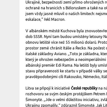
Ukrajině, bezpečnosti zemí přímo ohrožených r
ochraně na hranicích s Běloruskem a také na 
jsem vždy jasně mluvil o našich limitech: nejs
eskalace,“ řekl Macron.
V albánském městě Kuchova byla znovuotevřena
dob SSSR. Nyní tam budou umístěny letouny 
obnovu letiště více než 55 milionů dolarů. Prot
prostor země chránit Itálie a Řecko. Na počest 
italské základny Aviano. „Toto je základna, kte
který je ohrožen nebezpečím a neoimperiálními a
albánský premiér Edi Rama. Na letišti byly umís
stavu připravenosti ke startu v případě války 
pravděpodobnými cíli Rakousko, Německo, Itál
Litva se připojí k iniciativě
České republiky
na ná
rozhovoru se svým českým protějškem Petrem 
Šimonytė. „Jde o velmi důležitou iniciativu, z
Ukrajinu zpomalily,“ zdůraznil Šimonytė. Jak Li