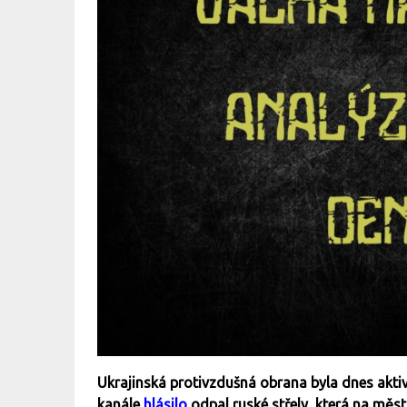
Ukrajinská protivzdušná obrana byla dnes akti
kanále
hlásilo
odpal ruské střely, která na měst