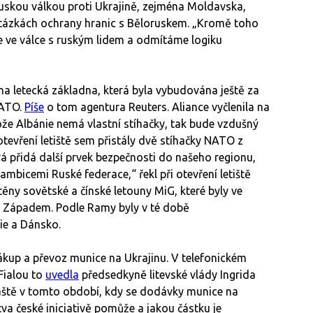
uskou válkou proti Ukrajině, zejména Moldavska,
otázkách ochrany hranic s Běloruskem. „Kromě toho
me ve válce s ruským lidem a odmítáme logiku
 letecká základna, která byla vybudována ještě za
NATO.
Píše
o tom agentura Reuters. Aliance vyčlenila na
ože Albánie nemá vlastní stíhačky, tak bude vzdušný
otevření letiště sem přistály dvě stíhačky NATO z
rá přidá další prvek bezpečnosti do našeho regionu,
mbicemi Ruské federace,“ řekl při otevření letiště
těny sovětské a čínské letouny MiG, které byly ve
se Západem. Podle Ramy byly v té době
ie a Dánsko.
kup a převoz munice na Ukrajinu. V telefonickém
Fialou to
uvedla
předsedkyně litevské vlády Ingrida
vláště v tomto období, kdy se dodávky munice na
tva české iniciativě pomůže a jakou částku je