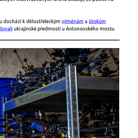
 dochází k dělostřeleckým
výměnám
a
útokům
ovali
ukrajinské předmostí u Antonovského mostu.