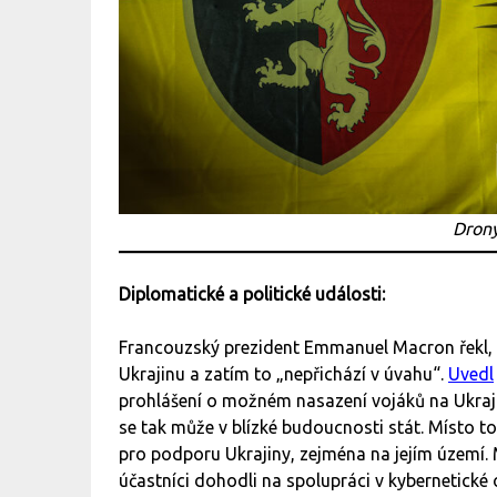
Drony
Diplomatické a politické události:
Francouzský prezident Emmanuel Macron řekl, ž
Ukrajinu a zatím to „nepřichází v úvahu“.
Uvedl
prohlášení o možném nasazení vojáků na Ukraj
se tak může v blízké budoucnosti stát. Místo t
pro podporu Ukrajiny, zejména na jejím území.
účastníci dohodli na spolupráci v kybernetické