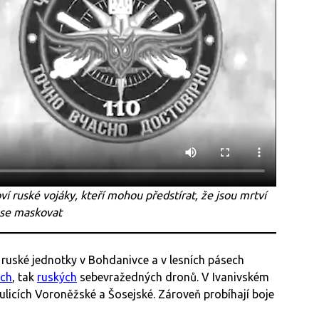
oví ruské vojáky, kteří mohou předstírat, že jsou mrtví
se maskovat
ruské jednotky v Bohdanivce a v lesních pásech
ých
, tak
ruských
sebevražedných dronů. V Ivanivském
ulicích Voroněžské a Šosejské. Zároveň probíhají boje