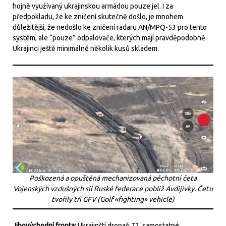
hojně využívaný ukrajinskou armádou pouze jel. I za
předpokladu, že ke zničení skutečně došlo, je mnohem
důležitější, že nedošlo ke zničení radaru AN/MPQ-53 pro tento
systém, ale “pouze” odpalovače, kterých mají pravděpodobně
Ukrajinci ještě minimálně několik kusů skladem.
Poškozená a opuštěná mechanizovaná pěchotní četa
Vojenských vzdušných sil Ruské federace poblíž Avdijivky. Četu
tvořily tři GFV (Golf «fighting» vehicle)
Jihovýchodní fronta:
Ukrajinští dronaři 72. samostatné