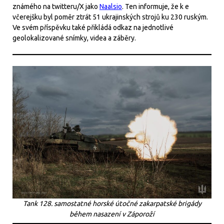
známého na twitteru/X jako
Naalsio
. Ten informuje, že k e
včerejšku byl poměr ztrát 51 ukrajinských strojů ku 230 ruským.
Ve svém příspěvku také přikládá odkaz na jednotlivé
geolokalizované snímky, videa a záběry.
Tank 128. samostatné horské útočné zakarpatské brigády
během nasazení v Záporoží