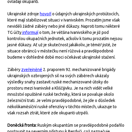
ovládají okupanti.
Ukrajinské zdroje
hovoří
o údajných ukrajinských protiútocích,
které mají stabilizovat situaci v Ivanivském. Prozatím jsme však
neviděli žádné záběry nebo jiné důkazy. Naproti tomu některé
TG účty
informují
o tom, že většina Ivanivského je již pod
kontrolou okupačních jednotek, ačkoliv k tomu prozatím nejsou
jasné důkazy. Ať už je skutečnost jakákoliv, je téměř jisté, že
situace obránců v městečku není růžová a pravděpodobně
budeme v dohledné době moci očekávat ukrajinské stažení.
Záběry
zveřejněné
2. praporem 92. mechanizované brigády
ukrajinských ozbrojených sil na svých záběrech ukázaly
výsledky snahy zastavit ruské mechanizované útoky do
prostoru mezi Ivanivské a Kliščijivku. Je na nich vidět velké
množství opuštěné ruské techniky, která se povaluje okolo
železniční trati. Je velmi pravděpodobné, že jde o důsledek
několikaměsíční ruské ofenzívy v těchto místech, ukazuje to
však rozsah ztrát, které zde okupanti utrpěli.
Doněcká fronta:
Ruským okupantům se pravděpodobně podařilo
postoupit na severním přístupu k Berdyči, což naznačuje