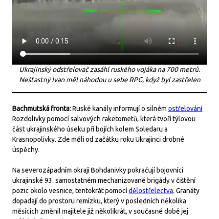
Ukrajinský odstřelovač zasáhl ruského vojáka na 700 metrů.
Nešťastný Ivan měl náhodou u sebe RPG, když byl zastřelen
Bachmutská fronta:
Ruské kanály informují o silném
ostřelování
Rozdolivky pomocí salvových raketometů, která tvoří týlovou
část ukrajinského úseku při bojích kolem Soledaru a
Krasnopolivky. Zde měli od začátku roku Ukrajinci drobné
úspěchy.
Na severozápadním okraji Bohdanivky pokračují bojovníci
ukrajinské 93. samostatném mechanizované brigády v čištění
pozic okolo vesnice, tentokrát pomocí
dělostřelectva
. Granáty
dopadají do prostoru remízku, který v posledních několika
měsících změnil majitele již několikrát, v současné době jej