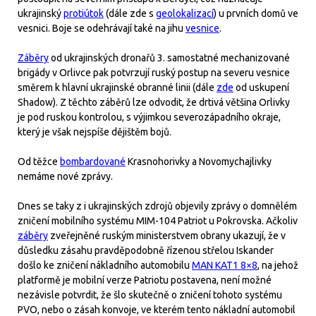
ukrajinský
protiútok
(dále zde s
geolokalizací
) u prvních domů ve
vesnici. Boje se odehrávají také na jihu
vesnice
.
Záběry
od ukrajinských dronařů 3. samostatné mechanizované
brigády v Orlivce pak potvrzují ruský postup na severu vesnice
směrem k hlavní ukrajinské obranné linii (dále
zde
od uskupení
Shadow). Z těchto záběrů lze odvodit, že drtivá většina Orlivky
je pod ruskou kontrolou, s výjimkou severozápadního okraje,
který je však nejspíše dějištěm bojů.
Od těžce
bombardované
Krasnohorivky a Novomychajlivky
nemáme nové zprávy.
Dnes se taky z i ukrajinských zdrojů objevily zprávy o domnělém
zničení mobilního systému MIM-104 Patriot u Pokrovska. Ačkoliv
záběry
zveřejněné ruským ministerstvem obrany ukazují, že v
důsledku zásahu pravděpodobně řízenou střelou Iskander
došlo ke zničení nákladního automobilu
MAN KAT1 8×8
, na jehož
platformě je mobilní verze Patriotu postavena, není možné
nezávisle potvrdit, že šlo skutečně o zničení tohoto systému
PVO, nebo o zásah konvoje, ve kterém tento nákladní automobil