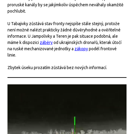
proruské kanály by se jakýmkoliv úspěchem neváhaly okamžitě
pochlubit.
U Tabajivky zůstává stav fronty nejspíše stále stejný, protože
není možné nalézt prakticky žádné důvěryhodné a ověřitelné
informace. U Jampolivky a Teren je pak situace podobná, ale
máme k dispozici
záběry
od ukrajinských dronařů, kterak útočí
na ruské mechanizované jednotky a
zákopy
podél frontové
linie.
Zbytek úseku prozatím zůstává bez nových informací.