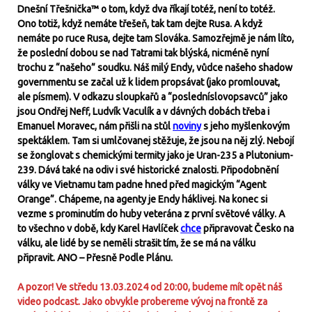
Dnešní Třešnička™ o tom, když dva říkají totéž, není to totéž.
Ono totiž, když nemáte třešeň, tak tam dejte Rusa. A když
nemáte po ruce Rusa, dejte tam Slováka. Samozřejmě je nám líto,
že poslední dobou se nad Tatrami tak blýská, nicméně nyní
trochu z “našeho” soudku. Náš milý Endy, vůdce našeho shadow
governmentu se začal už k lidem propsávat (jako promlouvat,
ale písmem). V odkazu sloupkařů a “posledníslovopsavců” jako
jsou Ondřej Neff, Ludvík Vaculík a v dávných dobách třeba i
Emanuel Moravec, nám přišli na stůl
noviny
s jeho myšlenkovým
spektáklem. Tam si umlčovanej stěžuje, že jsou na něj zlý. Nebojí
se žonglovat s chemickými termity jako je Uran-235 a Plutonium-
239. Dává také na odiv i své historické znalosti. Připodobnění
války ve Vietnamu tam padne hned před magickým “Agent
Orange”. Chápeme, na agenty je Endy háklivej. Na konec si
vezme s prominutím do huby veterána z první světové války. A
to všechno v době, kdy Karel Havlíček
chce
připravovat Česko na
válku, ale lidé by se neměli strašit tím, že se má na válku
připravit. ANO – Přesně Podle Plánu.
A pozor! Ve středu 13.03.2024 od 20:00, budeme mít opět náš
video podcast. Jako obvykle probereme vývoj na frontě za