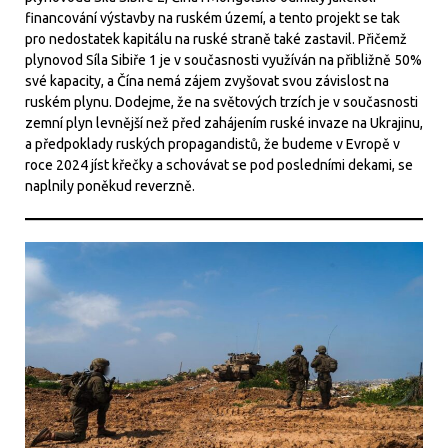
financování výstavby na ruském území, a tento projekt se tak
pro nedostatek kapitálu na ruské straně také zastavil. Přičemž
plynovod Síla Sibiře 1 je v současnosti využíván na přibližně 50%
své kapacity, a Čína nemá zájem zvyšovat svou závislost na
ruském plynu. Dodejme, že na světových trzích je v současnosti
zemní plyn levnější než před zahájením ruské invaze na Ukrajinu,
a předpoklady ruských propagandistů, že budeme v Evropě v
roce 2024 jíst křečky a schovávat se pod posledními dekami, se
naplnily poněkud reverzně.