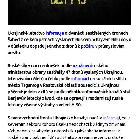
Ukrajinské letectvo
informuje
o dvanácti sestřelených dronech
Šáhed z celkem patnácti vyslaných Ruskem. V Kryvém Rihu došlo
v důsledku dopadu jednoho z dronů k
požáru
v průmyslovém
areálu.
Ruské síly v noci na dnešek podle
oznámení
ruského
ministerstva obrany sestřelily 47 dronů vyslaných Ukrajinou.
Intenzivním náletům čelilo podle
informací
na sociálních sítích
město Taganrog v Rostovské oblasti sousedící s Ukrajinou,
přičemž jedním z cílů se podle několika informačních kanálů stal
Berijevův letecký závod, kde se opravují a modernizují ruské
letouny včasné výstrahy a velení A-50.
Severovýchodní fronta:
Ukrajinské kanály i nadále
informují
, že v
severním sektoru tohoto úseku nedochází k žádným změnám.
Vzhledem k relativnímu nedostatku jakýchkoliv informací z
ruské strany pak není důvod těmto zprávám nevěřit, protože