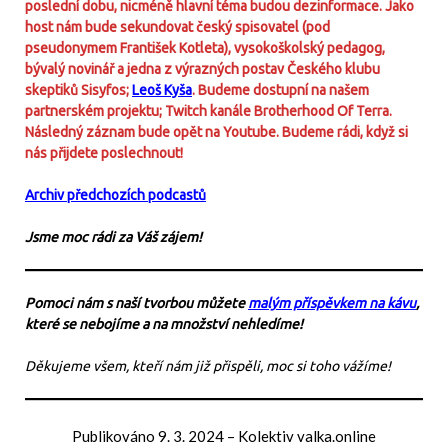
poslední dobu, nicméně hlavní téma budou dezinformace. Jako
host nám bude sekundovat český spisovatel (pod
pseudonymem František Kotleta), vysokoškolský pedagog,
bývalý novinář a jedna z výrazných postav Českého klubu
skeptiků Sisyfos;
Leoš Kyša
. Budeme dostupní na našem
partnerském projektu; Twitch kanále Brotherhood Of Terra.
Následný záznam bude opět na Youtube. Budeme rádi, když si
nás přijdete poslechnout!
Archiv předchozích podcastů
Jsme moc rádi za Váš zájem!
Pomoci nám s naší tvorbou můžete
malým příspěvkem na kávu
,
které se nebojíme a na množství nehledíme!
Děkujeme všem, kteří nám již přispěli, moc si toho vážíme!
Publikováno
9. 3. 2024
–
Kolektiv valka.online