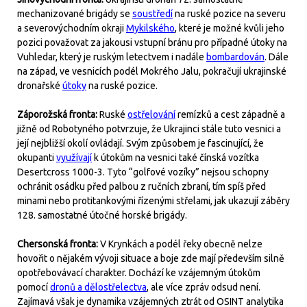
mechanizované brigády se
soustředí
na ruské pozice na severu
a severovýchodním okraji
Mykilského
, které je možné kvůli jeho
pozici považovat za jakousi vstupní bránu pro případné útoky na
Vuhledar, který je ruským letectvem i nadále
bombardován
. Dále
na západ, ve vesnicích podél Mokrého Jalu, pokračují ukrajinské
dronařské
útoky
na ruské pozice.
Záporožská fronta:
Ruské
ostřelování
remízků a cest západně a
jižně od Robotyného potvrzuje, že Ukrajinci stále tuto vesnici a
její nejbližší okolí ovládají. Svým způsobem je fascinující, že
okupanti
využívají
k útokům na vesnici také čínská vozítka
Desertcross 1000-3. Tyto “golfové vozíky” nejsou schopny
ochránit osádku před palbou z ručních zbraní, tím spíš před
minami nebo protitankovými řízenými střelami, jak ukazují záběry
128. samostatné útočné horské brigády.
Chersonská fronta:
V Krynkách a podél řeky obecně nelze
hovořit o nějakém vývoji situace a boje zde mají především silně
opotřebovávací charakter. Dochází ke vzájemným útokům
pomocí
dronů a dělostřelectva
, ale více zpráv odsud není.
Zajímavá však je dynamika vzájemných ztrát od OSINT analytika