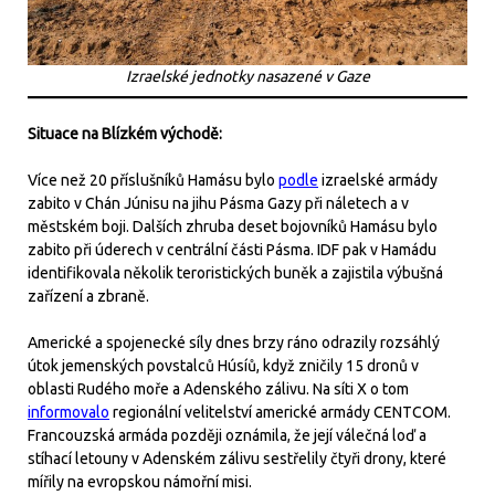
Izraelské jednotky nasazené v Gaze
Situace na Blízkém východě:
Více než 20 příslušníků Hamásu bylo
podle
izraelské armády
zabito v Chán Júnisu na jihu Pásma Gazy při náletech a v
městském boji. Dalších zhruba deset bojovníků Hamásu bylo
zabito při úderech v centrální části Pásma. IDF pak v Hamádu
identifikovala několik teroristických buněk a zajistila výbušná
zařízení a zbraně.
Americké a spojenecké síly dnes brzy ráno odrazily rozsáhlý
útok jemenských povstalců Húsíů, když zničily 15 dronů v
oblasti Rudého moře a Adenského zálivu. Na síti X o tom
informovalo
regionální velitelství americké armády CENTCOM.
Francouzská armáda později oznámila, že její válečná loď a
stíhací letouny v Adenském zálivu sestřelily čtyři drony, které
mířily na evropskou námořní misi.