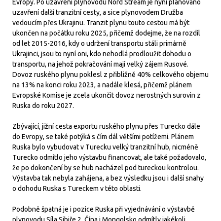
Evropy. Po uzavření plynovodu Nord Stream je nyní plánováno
uzavření další tranzitní cesty, a sice plynovodem Družba
vedoucím přes Ukrajinu. Tranzit plynu touto cestou má být
ukončen na počátku roku 2025, přičemž dodejme, že na rozdíl
od let 2015-2016, kdy o udržení transportu stáli primárně
Ukrajinci, jsou to nyní oni, kdo nehodlá prodloužit dohodu o
transportu, na jehož pokračování mají velký zájem Rusové.
Dovoz ruského plynu poklesl z přibližně 40% celkového objemu
na 13% na konci roku 2023, a nadále klesá, přičemž plánem
Evropské Komise je zcela ukončit dovoz nerostných surovin z
Ruska do roku 2027.
Zbývající, jižní cesta exportu ruského plynu přes Turecko dále
do Evropy, se také potýká s čím dál většími potížemi. Plánem
Ruska bylo vybudovat v Turecku velký tranzitní hub, nicméně
Turecko odmítlo jeho výstavbu financovat, ale také požadovalo,
že po dokončení by se hub nacházel pod tureckou kontrolou.
Výstavba tak nebyla zahájena, a bez výsledku jsou i další snahy
o dohodu Ruska s Tureckem v této oblasti.
Podobně špatná je i pozice Ruska při vyjednávání o výstavbě
plynovodu Síla Sibiře 2, Čína i Mongolsko odmítly jakékoli