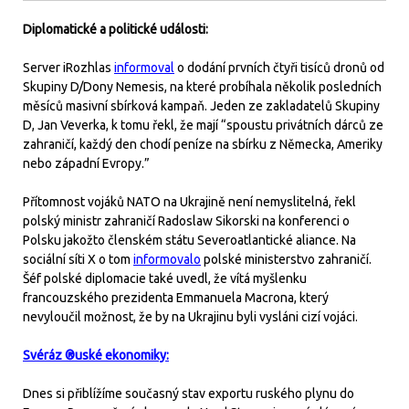
Diplomatické a politické události:
Server iRozhlas
informoval
o dodání prvních čtyři tisíců dronů od
Skupiny D/Dony Nemesis, na které probíhala několik posledních
měsíců masivní sbírková kampaň. Jeden ze zakladatelů Skupiny
D, Jan Veverka, k tomu řekl, že mají “spoustu privátních dárců ze
zahraničí, každý den chodí peníze na sbírku z Německa, Ameriky
nebo západní Evropy.”
Přítomnost vojáků NATO na Ukrajině není nemyslitelná, řekl
polský ministr zahraničí Radoslaw Sikorski na konferenci o
Polsku jakožto členském státu Severoatlantické aliance. Na
sociální síti X o tom
informovalo
polské ministerstvo zahraničí.
Šéf polské diplomacie také uvedl, že vítá myšlenku
francouzského prezidenta Emmanuela Macrona, který
nevyloučil možnost, že by na Ukrajinu byli vysláni cizí vojáci.
Svéráz ®uské ekonomiky:
Dnes si přiblížíme současný stav exportu ruského plynu do