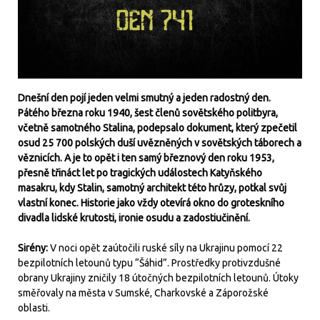
Dnešní den pojí jeden velmi smutný a jeden radostný den.
Pátého března roku 1940, šest členů sovětského politbyra,
včetně samotného Stalina, podepsalo dokument, který zpečetil
osud 25 700 polských duší uvězněných v sovětských táborech a
věznicích. A je to opět i ten samý březnový den roku 1953,
přesně třináct let po tragických událostech Katyňského
masakru, kdy Stalin, samotný architekt této hrůzy, potkal svůj
vlastní konec. Historie jako vždy otevírá okno do groteskního
divadla lidské krutosti, ironie osudu a zadostiučinění.
Sirény:
V noci opět zaútočili ruské síly na Ukrajinu pomocí 22
bezpilotních letounů typu “Šáhid”. Prostředky protivzdušné
obrany Ukrajiny zničily 18 útočných bezpilotních letounů. Útoky
směřovaly na města v Sumské, Charkovské a Záporožské
oblasti.