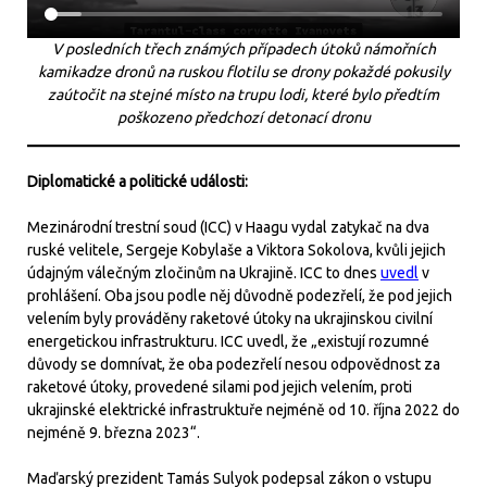
V posledních třech známých případech útoků námořních
kamikadze dronů na ruskou flotilu se drony pokaždé pokusily
zaútočit na stejné místo na trupu lodi, které bylo předtím
poškozeno předchozí detonací dronu
Diplomatické a politické události:
Mezinárodní trestní soud (ICC) v Haagu vydal zatykač na dva
ruské velitele, Sergeje Kobylaše a Viktora Sokolova, kvůli jejich
údajným válečným zločinům na Ukrajině. ICC to dnes
uvedl
v
prohlášení. Oba jsou podle něj důvodně podezřelí, že pod jejich
velením byly prováděny raketové útoky na ukrajinskou civilní
energetickou infrastrukturu. ICC uvedl, že „existují rozumné
důvody se domnívat, že oba podezřelí nesou odpovědnost za
raketové útoky, provedené silami pod jejich velením, proti
ukrajinské elektrické infrastruktuře nejméně od 10. října 2022 do
nejméně 9. března 2023“.
Maďarský prezident Tamás Sulyok podepsal zákon o vstupu