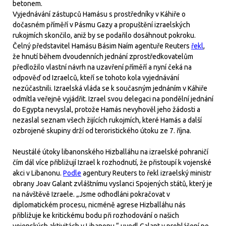
betonem.
Vyjednávání zástupců Hamásu s prostředníky v Káhiře o
dočasném příměří v Pásmu Gazy a propuštění izraelských
rukojmích skončilo, aniž by se podařilo dosáhnout pokroku.
Čelný představitel Hamásu Básim Naím agentuře Reuters
řekl
,
že hnutí během dvoudenních jednání zprostředkovatelům
předložilo vlastní návrh na uzavření příměří a nyní čeká na
odpověď od Izraelců, kteří se tohoto kola vyjednávání
nezúčastnili. Izraelská vláda se k současným jednáním v Káhiře
odmítla veřejně vyjádřit. Izrael svou delegaci na pondělní jednání
do Egypta nevyslal, protože Hamás nevyhověl jeho žádosti a
nezaslal seznam všech žijících rukojmích, které Hamás a další
ozbrojené skupiny drží od teroristického útoku ze 7. října.
Neustálé útoky libanonského Hizballáhu na izraelské pohraničí
čím dál více přibližují Izrael k rozhodnutí, že přistoupí k vojenské
akci v Libanonu.
Podle
agentury Reuters to řekl izraelský ministr
obrany Joav Galant zvláštnímu vyslanci Spojených států, který je
na návštěvě Izraele. „Jsme odhodláni pokračovat v
diplomatickém procesu, nicméně agrese Hizballáhu nás
přibližuje ke kritickému bodu při rozhodování o našich
vojenských aktivitách v Libanonu,“ uvedl Galant v prohlášení po