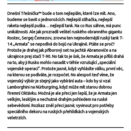
Dnešní Třešnička™ bude o tom nejlepším, které lze mít. Ano,
budeme se bavit o jednorožcích. Nejlepší stíhačka, nejlepší
raketa nejlepší puška… nejlepší tank. Na co Rus sáhne, má punc
unikátnosti. Ale jak prozradil velitel ruského obranného gigantu
Rostec, Sergej Čemezov, zrovna ten nejmodernější ruský tank T-
14 „Armata“ se nepodívá do bojů na Ukrajině. Ptáte se proč?
Protože je drahej jak příborový set na jachtě Abramoviče a na
ukrajince prej stačí T-90. No tak to je šok, že Armata je příliš drahá
na to, aby ji Rusko mohlo nasadit v téhle vzrušující „speciální
vojenské operaci“. Protože jasně, když vyhlásíte válku, první věc,
na kterou se podíváte, je rozpočet. No alespoň teď víme, že
vojenský výběr je stejný jako vybírání auta – kdo by si vzal
Lamborghini na Nürburgring, když může mít starou dobrou
firemní Oktávku. Možná je ale přeci jen lepší, že je Armata jen
velkým, lesklým a nechutně drahým pohledem na ruské
sebevědomí. Rozkaz zněl přeci jasně; vyvinout pro potřeby
speciálního dekoru na ruských přehlídkách a vojenských
veletrzích.