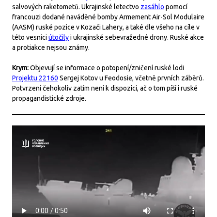
salvových raketometů. Ukrajinské letectvo
zasáhlo
pomocí
francouzi dodané naváděné bomby Armement Air-Sol Modulaire
(AASM) ruské pozice v Kozači Lahery, a také dle všeho na cíle v
této vesnici
útočily
i ukrajinské sebevražedné drony. Ruské akce
a protiakce nejsou známy.
Krym:
Objevují se informace o potopení/zničení ruské lodi
Projektu 22160
Sergej Kotov u Feodosie, včetně prvních záběrů.
Potvrzení čehokoliv zatím není k dispozici, ač o tom píší i ruské
propagandistické zdroje.