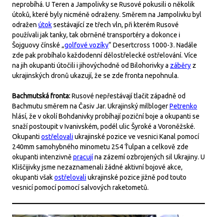
neprobíhá. U Teren a Jampolivky se Rusové pokusili o několik
útoků, které byly nicméně odraženy. Směrem na Jampolivku byl
odražen
útok
sestávající ze třech vln, při kterém Rusové
používali jak tanky, tak obrněné transportéry a dokonce i
Šojguovy čínské „
golfové vozíky
“ Desertcross 1000-3. Nadále
zde pak probíhalo každodenní dělostřelecké ostřelování. Více
na jih okupanti útočili i jihovýchodně od Bilohorivky a
záběry
z
ukrajinských dronů ukazují, že se zde fronta nepohnula.
Bachmutská fronta:
Rusové nepřestávají tlačit západně od
Bachmutu směrem na Časiv Jar. Ukrajinský milbloger
Petrenko
hlásí, že v okolí Bohdanivky probíhají poziční boje a okupanti se
snaží postoupit v Ivanivském, podél ulic Šyroké a Voroněžské.
Okupanti
ostřelovali
ukrajinské pozice ve vesnici Kanal pomocí
240mm samohybného minometu 2S4 Ťulpan a celkově zde
okupanti intenzivně
pracují
na zázemí ozbrojených sil Ukrajiny. U
Kliščijivky jsme nezaznamenali žádné aktivní bojové akce,
okupanti však
ostřelovali
ukrajinské pozice jižně pod touto
vesnicí pomocí pomocí salvových raketometů.