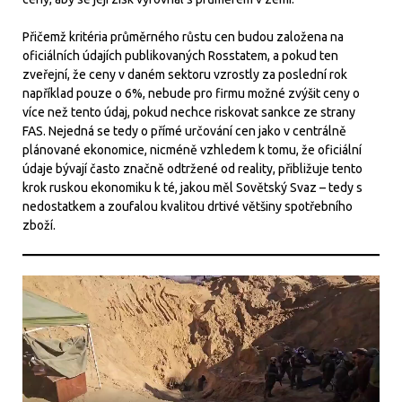
Přičemž kritéria průměrného růstu cen budou založena na
oficiálních údajích publikovaných Rosstatem, a pokud ten
zveřejní, že ceny v daném sektoru vzrostly za poslední rok
například pouze o 6%, nebude pro firmu možné zvýšit ceny o
více než tento údaj, pokud nechce riskovat sankce ze strany
FAS. Nejedná se tedy o přímé určování cen jako v centrálně
plánované ekonomice, nicméně vzhledem k tomu, že oficiální
údaje bývají často značně odtržené od reality, přibližuje tento
krok ruskou ekonomiku k té, jakou měl Sovětský Svaz – tedy s
nedostatkem a zoufalou kvalitou drtivé většiny spotřebního
zboží.