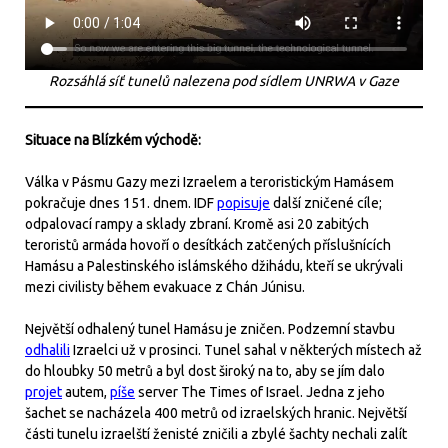
Rozsáhlá síť tunelů nalezena pod sídlem UNRWA v Gaze
Situace na Blízkém východě:
Válka v Pásmu Gazy mezi Izraelem a teroristickým Hamásem
pokračuje dnes 151. dnem. IDF
popisuje
další zničené cíle;
odpalovací rampy a sklady zbraní. Kromě asi 20 zabitých
teroristů armáda hovoří o desítkách zatčených příslušnících
Hamásu a Palestinského islámského džihádu, kteří se ukrývali
mezi civilisty během evakuace z Chán Júnisu.
Největší odhalený tunel Hamásu je zničen. Podzemní stavbu
odhalili
Izraelci už v prosinci. Tunel sahal v některých místech až
do hloubky 50 metrů a byl dost široký na to, aby se jím dalo
projet
autem,
píše
server The Times of Israel. Jedna z jeho
šachet se nacházela 400 metrů od izraelských hranic. Největší
části tunelu izraelští ženisté zničili a zbylé šachty nechali zalít