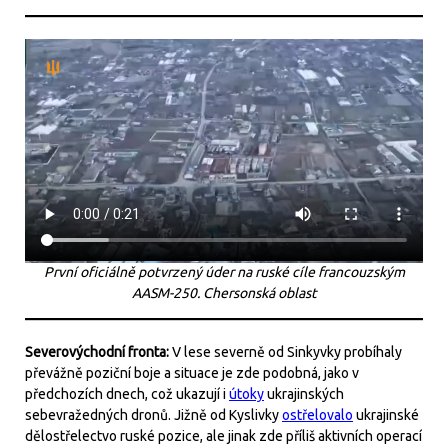
První oficiálně potvrzený úder na ruské cíle francouzským
AASM-250. Chersonská oblast
Severovýchodní fronta:
V lese severně od Sinkyvky probíhaly
převážně poziční boje a situace je zde podobná, jako v
předchozích dnech, což ukazují i
útoky
ukrajinských
sebevražedných dronů. Jižně od Kyslivky
ostřelovalo
ukrajinské
dělostřelectvo ruské pozice, ale jinak zde příliš aktivních operací