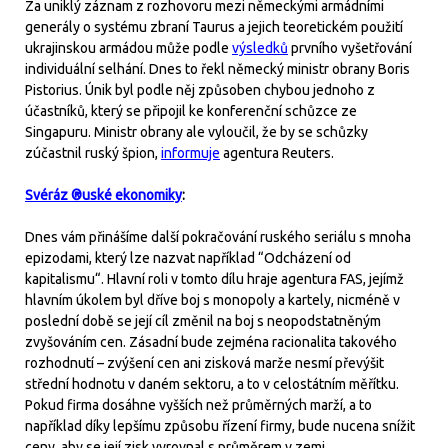
Za uniklý záznam z rozhovoru mezi německými armádními
generály o systému zbraní Taurus a jejich teoretickém použití
ukrajinskou armádou může podle
výsledků
prvního vyšetřování
individuální selhání. Dnes to řekl německý ministr obrany Boris
Pistorius. Únik byl podle něj způsoben chybou jednoho z
účastníků, který se připojil ke konferenční schůzce ze
Singapuru. Ministr obrany ale vyloučil, že by se schůzky
zúčastnil ruský špion,
informuje
agentura Reuters.
Svéráz ®uské ekonomiky
:
Dnes vám přinášíme další pokračování ruského seriálu s mnoha
epizodami, který lze nazvat například “Odcházení od
kapitalismu“. Hlavní roli v tomto dílu hraje agentura FAS, jejímž
hlavním úkolem byl dříve boj s monopoly a kartely, nicméně v
poslední době se její cíl změnil na boj s neopodstatněným
zvyšováním cen. Zásadní bude zejména racionalita takového
rozhodnutí – zvýšení cen ani zisková marže nesmí převýšit
střední hodnotu v daném sektoru, a to v celostátním měřítku.
Pokud firma dosáhne vyšších než průměrných marží, a to
například díky lepšímu způsobu řízení firmy, bude nucena snížit
ceny, aby se její zisk vyrovnal s průměrem v zemi.