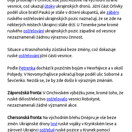
boje probíhají i v Orlivce, kde jsou Rusové na východní straně
vesnice, což ukazují
útoky
ukrajinských dronů. Jižní část Orlivky
podél ulice bratří Pauků je stále v držení okupantů, ale
záběry
ruského ostřelování ukrajinských pozic naznačují, že se zde na
některých místech Ukrajinci stále drží. U Tonenke jsme kromě
ruského
ostřelování
ukrajinských pozic západně od vesnice
nezaznamenali žádnou výraznou činnost.
Situace u Krasnohorivky zůstává beze změny, což dokazuje
ruské
ostřelování
jižní části vesnice.
Podle
Petrenka
dochází k pozičním bojům v Heorhijivce a v okolí
Pobjedy. V Novomychajlivce pokračují boje podél ulic Soborné a
Ševčenko. Nezdá se, že by zde došlo k výrazným změnám.
Záporožská fronta:
V Orichivském výběžku jsme, kromě toho, že
ruské dělostřelectvo
ostřelovalo
vesnici Robotyné,
nezaznamenali žádné významné akce.
Chersonská fronta:
Na východním břehu Dněpru je vše beze
změn. Ukrajinské drony
loví
ruské vojáky v Krynkském lese a
zároveň Ukrajinci
ostřelují
ruské pozice u Krynek pomocí