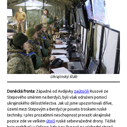
Ukrajinský štáb
Doněcká fronta:
Západně od Avdijivky
zaútočili
Rusové ze
Stepového směrem na Berdyči, byli však odraženi pomocí
ukrajinského dělostřelectva. Jak už jsme upozorňovali dříve,
území mezi Stepovým a Berdyči je poseto troskami ruské
techniky. I přes prozatímní neschopnost prorazit ukrajinské
pozice zde ve velkém
útočí
ruské sebevražedné drony. Těžké