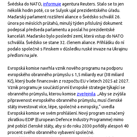
Švédska do NATO,
informuje
agentura Reuters. Stalo se to jen
několik hodin poté, co se Sulyok ujal prezidentského úřadu.
Maďarský parlament rozšíření aliance o Švédsko schválil 26.
února po měsících průtahů, minulý týden příslušný dokument
podepsal předseda parlamentu a poslal ho prezidentské
kanceláři. Maďarsko bylo poslední zemí, která vstup do NATO
schválila. Švédsko se stane 32. členem aliance. Přihlášku do ní
podalo společně s Finskem v důsledku ruské invaze na Ukrajinu
předloni na jaře.
Evropská komise navrhla vznik nového programu na podporu
evropského obranného průmyslu s 1,5 miliardy eur (38 miliard
Kč), který bude financován z rozpočtu EU v letech 2025 až 2027.
Vznik programu je součástí první Evropské strategie týkající se
obranného průmyslu, kterou komise
zveřejnila
. „Aby se zvýšila
připravenost evropského obranného průmyslu, musí členské
státy investovat více, lépe, společně a evropsky,“ uvedla
Evropská komise ve svém prohlášení. Nový program označený
zkratkou EDIP (European Defence Industry Programme) mimo
jiné pobízí členské státy, aby si do roku 2030 pořídily alespoň 40
procent svého obranného vybavení společně.